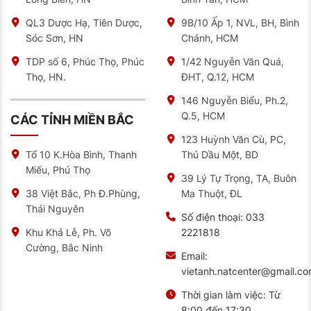
Tại sao bạn nên mua lốp xe ô tô tại NAT
Tại NAT, bạn sẽ được các nhân viên lắng nghe và tư
QL3 Dược Hạ, Tiên Dược,
9B/10 Ấp 1, NVL, BH, Bình
vấn nhiệt tình. Bên cạnh đó, lốp xe của bạn cũng được
Sóc Sơn, HN
Chánh, HCM
kiểm tra trước khi quyết định có nên thay hay không.
Tại NAT, bạn hoàn toàn yên tâm về chất lượng.
TDP số 6, Phúc Thọ, Phúc
1/42 Nguyễn Văn Quá,
Thọ, HN.
ĐHT, Q.12, HCM
Khi đến với NAT, nếu bạn không am hiểu về các dòng
lốp xe cũng sẽ được nhân viên tư vấn nhiệt tình. Ngoài
ra, bạn còn được chia sẻ về cách sử dụng lốp đúng
146 Nguyễn Biểu, Ph.2,
cách để đảm bảo an toàn cho mỗi chuyến đi.
Q.5, HCM
CÁC TỈNH MIỀN BẮC
Với cơ sở hiện đại, được trang bị đầy đủ các trang
123 Huỳnh Văn Cù, PC,
thiết bị máy móc. NAT sẽ mang đến cho khách hàng
Thủ Dầu Một, BD
Tổ 10 K.Hòa Bình, Thanh
những trải nghiệm tuyệt vời.
Miếu, Phú Thọ
39 Lý Tự Trọng, TA, Buôn
Chính sách bảo hành 7 năm theo độ mòn gai tính từ
Ma Thuột, ĐL
38 Việt Bắc, Ph Đ.Phùng,
tuần sản xuất
Thái Nguyên
Số điện thoại:
033
Sản phẩm cho khả năng vận hành cực êm. Độ bám
2221818
Khu Khả Lễ, Ph. Võ
đường và cảm giác lái ngay trong điều kiện đường
Cường, Bắc Ninh
ướt rất tốt.
Email:
vietanh.natcenter@gmail.c
Feedback của khách hàng khi mua lốp
MILESTAR tại NAT
Thời gian làm việc:
Từ
8:00 đến 17:30
Anh Quân: “Sau khi sử dụng dịch vụ tại NAT,