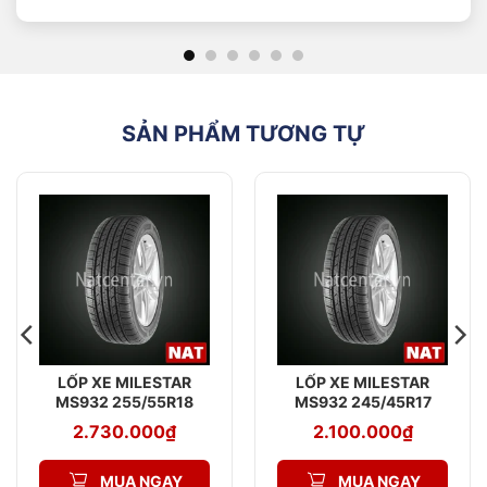
“R”: Kí hiệu cấu trúc Radial
“18”: Đường kính lazang hay đường kính mâm lốp,
đơn vị (inch).
SẢN PHẨM TƯƠNG TỰ
LỐP XE MILESTAR
LỐP XE MILESTAR
MS932 255/55R18
MS932 245/45R17
2.730.000
₫
2.100.000
₫
MUA NGAY
MUA NGAY