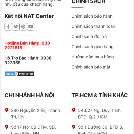
CHÍNH SÁCH
nhu cầu của khách hàng.
Dòng sản phẩm được các tài xế tin dùng
Kết nối NAT Center
Chính sách bảo hành
Với chi phí cạnh tranh và tiết kiệm nhiên liệu của lốp
Milestar, việc thay thế lốp trở lên đơn giản, tiện lợi và
Chính sách thanh toán
đặc biệt là lượng xăng tiêu thụ giảm đi đáng kể. Lốp
xe Milestar là lựa chọn phù hợp cho xe ô tô của bạn
Chính sách đổi trả
khi cần thay lốp mới.
Hotline Bán Hàng:
033
Chính sách giao hàng
2221818
Địa chỉ bán lốp xe uy tín
Hướng dẫn mua hàng
Hiện nay trên thị trường có rất nhiều cửa hàng và nhà
Hỗ Trợ Bảo Hành:
0936
phân phối lốp xe đến từ thương hiệu Milestar. Nếu bạn
323355
đang tìm kiếm một địa chỉ mua lốp xe Milestar uy tín
Chính sách bảo mật
thì NAT CENTER là nơi bạn nên ghé tới.
Cung cấp lốp xe Milestar chính hãng, nguồn gốc,
bảng giá rõ ràng.
CHI NHÁNH HÀ NỘI
TP.HCM & TỈNH KHÁC
Chất lượng dịch vụ cao.
Cơ sở vật chất, trang thiết bị hiện đại.
286 Nguyễn Xiển, Thanh
543/27 Ng. Duy Trinh,
Đội ngũ kỹ thuật viên giàu kinh nghiệm, được đào
Trì, HN
BTĐ, Q.2, HCM
tạo bài bản.
Số 17 No10B ĐTM, SĐ,
Số 1 Đường 36, BTĐ B,
Long Biên, HN
Bình Tân, HCM