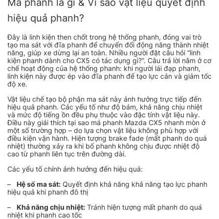
Má phanh là gì & Vì sao vật liệu quyết định
hiệu quả phanh?
Đây là linh kiện then chốt trong hệ thống phanh, đóng vai trò
tạo ma sát với đĩa phanh để chuyển đổi động năng thành nhiệt
năng, giúp xe dừng lại an toàn. Nhiều người đặt câu hỏi “linh
kiện phanh dành cho CX5 có tác dụng gì?”. Câu trả lời nằm ở cơ
chế hoạt động của hệ thống phanh: khi người lái đạp phanh,
linh kiện này được ép vào đĩa phanh để tạo lực cản và giảm tốc
độ xe.
Vật liệu chế tạo bộ phận ma sát này ảnh hưởng trực tiếp đến
hiệu quả phanh. Các yếu tố như độ bám, khả năng chịu nhiệt
và mức độ tiếng ồn đều phụ thuộc vào đặc tính vật liệu này.
Điều này giải thích tại sao má phanh Mazda CX5 nhanh mòn ở
một số trường hợp – do lựa chọn vật liệu không phù hợp với
điều kiện vận hành. Hiện tượng brake fade (mất phanh do quá
nhiệt) thường xảy ra khi bố phanh không chịu được nhiệt độ
cao từ phanh liên tục trên đường dài.
Các yếu tố chính ảnh hưởng đến hiệu quả:
–
Hệ số ma sát:
Quyết định khả năng khả năng tạo lực phanh
hiệu quả khi phanh đô thị
–
Khả năng chịu nhiệt:
Tránh hiện tượng mất phanh do quá
nhiệt khi phanh cao tốc