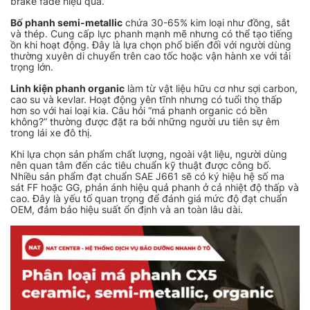
brake fade hiệu quả.
Bố phanh semi-metallic
chứa 30-65% kim loại như đồng, sắt
và thép. Cung cấp lực phanh mạnh mẽ nhưng có thể tạo tiếng
ồn khi hoạt động. Đây là lựa chọn phổ biến đối với người dùng
thường xuyên di chuyển trên cao tốc hoặc vận hành xe với tải
trọng lớn.
Linh kiện phanh organic
làm từ vật liệu hữu cơ như sợi carbon,
cao su và kevlar. Hoạt động yên tĩnh nhưng có tuổi thọ thấp
hơn so với hai loại kia. Câu hỏi “má phanh organic có bền
không?” thường được đặt ra bởi những người ưu tiên sự êm
trong lái xe đô thị.
Khi lựa chọn sản phẩm chất lượng, ngoài vật liệu, người dùng
nên quan tâm đến các tiêu chuẩn kỹ thuật được công bố.
Nhiều sản phẩm đạt chuẩn SAE J661 sẽ có ký hiệu hệ số ma
sát FF hoặc GG, phản ánh hiệu quả phanh ở cả nhiệt độ thấp và
cao. Đây là yếu tố quan trọng để đánh giá mức độ đạt chuẩn
OEM, đảm bảo hiệu suất ổn định và an toàn lâu dài.