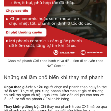
Chọn má phanh CX5 theo hành vi và điều kiện di chuyển theo
NAT Center
Những sai lầm phổ biến khi thay má phanh
Chọn theo giá rẻ:
Nhiều người chọn má phanh theo nguyên tắc
“rẻ là tốt”. Thực tế, phụ tùng phanh aftermarket giá rẻ thường
có tuổi thọ ngắn và hiệu quả kém. Dẫn đến chi phí cao hơn về
lâu dài so với má phanh OEM chính hãng.
Thay không đồng bộ:
Chỉ thay má phanh trước CX5 mà bỏ qua
bố phanh sau, hoặc ngược lại, tạo mất cân bằng lực phanh.