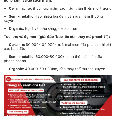
Bụi phanh và độ sạch mâm:
–
Ceramic:
Tạo ít bụi, giữ mâm sạch lâu, thân thiện môi trường
–
Semi-metallic:
Tạo nhiều bụi đen, cần rửa mâm thường
xuyên
–
Organic:
Bụi ít và màu sáng, dễ lau chùi
Tuổi thọ và độ mòn (giải đáp “bao lâu nên thay má phanh?”):
–
Ceramic:
80.000-100.000km, ít mài mòn đĩa phanh, chi phí
cao ban đầu
–
Semi-metallic:
60.000-80.000km, có thể mài mòn đĩa
phanh nhanh
–
Organic:
40.000-60.000km, cần thay thế thường xuyên