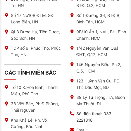
Trì, HN
BTĐ, Q.2, HCM
Số 17 No10B ĐTM, SĐ,
Số 1 Đường 36, BTĐ B,
Long Biên, HN
Bình Tân, HCM
QL3 Dược Hạ, Tiên Dược,
9B/10 Ấp 1, NVL, BH, Bình
Sóc Sơn, HN
Chánh, HCM
TDP số 6, Phúc Thọ, Phúc
1/42 Nguyễn Văn Quá,
Thọ, HN.
ĐHT, Q.12, HCM
146 Nguyễn Biểu, Ph.2,
Q.5, HCM
CÁC TỈNH MIỀN BẮC
123 Huỳnh Văn Cù, PC,
Thủ Dầu Một, BD
Tổ 10 K.Hòa Bình, Thanh
Miếu, Phú Thọ
39 Lý Tự Trọng, TA, Buôn
Ma Thuột, ĐL
38 Việt Bắc, Ph Đ.Phùng,
Thái Nguyên
Số điện thoại:
033
2221818
Khu Khả Lễ, Ph. Võ
Cường, Bắc Ninh
Email: