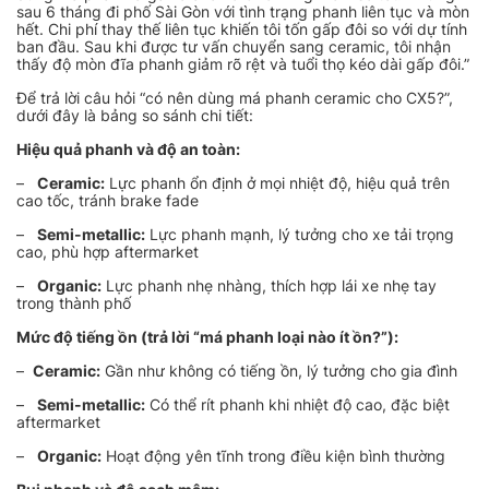
sau 6 tháng đi phố Sài Gòn với tình trạng phanh liên tục và mòn
hết. Chi phí thay thế liên tục khiến tôi tốn gấp đôi so với dự tính
ban đầu. Sau khi được tư vấn chuyển sang ceramic, tôi nhận
thấy độ mòn đĩa phanh giảm rõ rệt và tuổi thọ kéo dài gấp đôi.”
Để trả lời câu hỏi “có nên dùng má phanh ceramic cho CX5?”,
dưới đây là bảng so sánh chi tiết:
Hiệu quả phanh và độ an toàn:
–
Ceramic:
Lực phanh ổn định ở mọi nhiệt độ, hiệu quả trên
cao tốc, tránh brake fade
–
Semi-metallic:
Lực phanh mạnh, lý tưởng cho xe tải trọng
cao, phù hợp aftermarket
–
Organic:
Lực phanh nhẹ nhàng, thích hợp lái xe nhẹ tay
trong thành phố
Mức độ tiếng ồn (trả lời “má phanh loại nào ít ồn?”):
–
Ceramic:
Gần như không có tiếng ồn, lý tưởng cho gia đình
–
Semi-metallic:
Có thể rít phanh khi nhiệt độ cao, đặc biệt
aftermarket
–
Organic:
Hoạt động yên tĩnh trong điều kiện bình thường