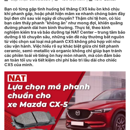
Bạn có từng gặp tình huống bố thắng CX5 kêu ồn khó chịu
khi phanh gấp, hoặc phát hiện mâm xe nhanh chóng bám đầy
bụi đen chỉ sau vài ngày di chuyển? Thậm chí tệ hơn, có lúc
bạn cảm thấy phanh “không ăn” như mong đợi, khiến quãng
đường phanh dài hơn bình thường. Thực tế, theo kinh
nghiệm kiểm tra và bảo dưỡng tại NAT Center – trung tâm bảo
dưỡng ô tô chuyên sâu, những vấn đề này thường bắt nguồn
từ việc chọn sai loại má phanh CX5 không phù hợp với nhu
cầu vận hành. Việc hiểu rõ sự khác biệt giữa chi tiết phanh
ceramic, semi-metallic và organic không chỉ giúp bạn tránh
các phiền toái về tiếng ồn hay mòn nhanh, mà còn đảm bảo
an toàn tối ưu và tiết kiệm chi phí bảo trì lâu dài cho chiếc
CX5 của mình.