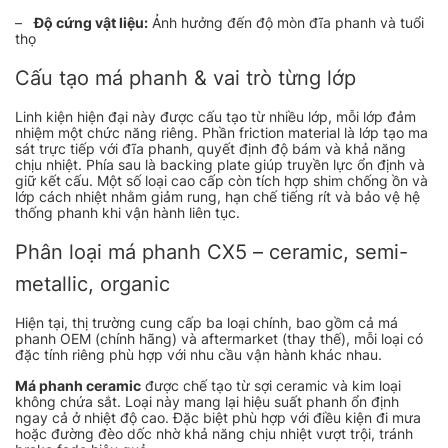
–
Độ cứng vật liệu:
Ảnh hưởng đến độ mòn đĩa phanh và tuổi
thọ
Cấu tạo má phanh & vai trò từng lớp
Linh kiện hiện đại này được cấu tạo từ nhiều lớp, mỗi lớp đảm
nhiệm một chức năng riêng. Phần friction material là lớp tạo ma
sát trực tiếp với đĩa phanh, quyết định độ bám và khả năng
chịu nhiệt. Phía sau là backing plate giúp truyền lực ổn định và
giữ kết cấu. Một số loại cao cấp còn tích hợp shim chống ồn và
lớp cách nhiệt nhằm giảm rung, hạn chế tiếng rít và bảo vệ hệ
thống phanh khi vận hành liên tục.
Phân loại má phanh CX5 – ceramic, semi-
metallic, organic
Hiện tại, thị trường cung cấp ba loại chính, bao gồm cả má
phanh OEM (chính hãng) và aftermarket (thay thế), mỗi loại có
đặc tính riêng phù hợp với nhu cầu vận hành khác nhau.
Má phanh ceramic
được chế tạo từ sợi ceramic và kim loại
không chứa sắt. Loại này mang lại hiệu suất phanh ổn định
ngay cả ở nhiệt độ cao. Đặc biệt phù hợp với điều kiện đi mưa
hoặc đường đèo dốc nhờ khả năng chịu nhiệt vượt trội, tránh