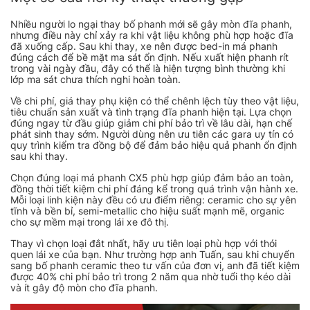
Nhiều người lo ngại thay bố phanh mới sẽ gây mòn đĩa phanh,
nhưng điều này chỉ xảy ra khi vật liệu không phù hợp hoặc đĩa
đã xuống cấp. Sau khi thay, xe nên được bed-in má phanh
đúng cách để bề mặt ma sát ổn định. Nếu xuất hiện phanh rít
trong vài ngày đầu, đây có thể là hiện tượng bình thường khi
lớp ma sát chưa thích nghi hoàn toàn.
Về chi phí, giá thay phụ kiện có thể chênh lệch tùy theo vật liệu,
tiêu chuẩn sản xuất và tình trạng đĩa phanh hiện tại. Lựa chọn
đúng ngay từ đầu giúp giảm chi phí bảo trì về lâu dài, hạn chế
phát sinh thay sớm. Người dùng nên ưu tiên các gara uy tín có
quy trình kiểm tra đồng bộ để đảm bảo hiệu quả phanh ổn định
sau khi thay.
Chọn đúng loại má phanh CX5 phù hợp giúp đảm bảo an toàn,
đồng thời tiết kiệm chi phí đáng kể trong quá trình vận hành xe.
Mỗi loại linh kiện này đều có ưu điểm riêng: ceramic cho sự yên
tĩnh và bền bỉ, semi-metallic cho hiệu suất mạnh mẽ, organic
cho sự mềm mại trong lái xe đô thị.
Thay vì chọn loại đắt nhất, hãy ưu tiên loại phù hợp với thói
quen lái xe của bạn. Như trường hợp anh Tuấn, sau khi chuyển
sang bố phanh ceramic theo tư vấn của đơn vị, anh đã tiết kiệm
được 40% chi phí bảo trì trong 2 năm qua nhờ tuổi thọ kéo dài
và ít gây độ mòn cho đĩa phanh.