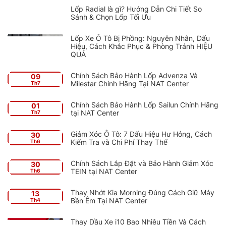
Lốp Radial là gì? Hướng Dẫn Chi Tiết So
Sánh & Chọn Lốp Tối Ưu
Lốp Xe Ô Tô Bị Phồng: Nguyên Nhân, Dấu
Hiệu, Cách Khắc Phục & Phòng Tránh HIỆU
QUẢ
Chính Sách Bảo Hành Lốp Advenza Và
09
Milestar Chính Hãng Tại NAT Center
Th7
Chính Sách Bảo Hành Lốp Sailun Chính Hãng
01
tại NAT Center
Th7
Giảm Xóc Ô Tô: 7 Dấu Hiệu Hư Hỏng, Cách
30
Kiểm Tra và Chi Phí Thay Thế
Th6
Chính Sách Lắp Đặt và Bảo Hành Giảm Xóc
30
TEIN tại NAT Center
Th6
Thay Nhớt Kia Morning Đúng Cách Giữ Máy
13
Bền Êm Tại NAT Center
Th4
Thay Dầu Xe i10 Bao Nhiêu Tiền Và Cách