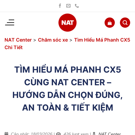
Bỏ
qua
nội
dung
NAT Center
>
Chăm sóc xe
>
Tìm Hiểu Má Phanh CX5
Chi Tiết
TÌM HIỂU MÁ PHANH CX5
CÙNG NAT CENTER –
HƯỚNG DẪN CHỌN ĐÚNG,
AN TOÀN & TIẾT KIỆM
Cập nhật: 18/03/2026
|
426
lượt xem
|
NAT Center