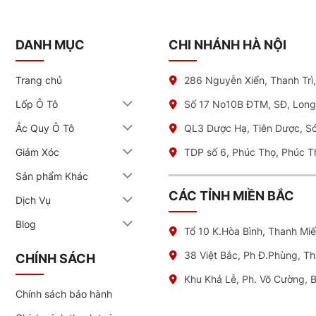
DANH MỤC
CHI NHÁNH HÀ NỘI
Trang chủ
286 Nguyễn Xiển, Thanh Trì
Lốp Ô Tô
Số 17 No10B ĐTM, SĐ, Long
Ắc Quy Ô Tô
QL3 Dược Hạ, Tiên Dược, S
Giảm Xóc
TDP số 6, Phúc Thọ, Phúc T
Sản phẩm Khác
CÁC TỈNH MIỀN BẮC
Dịch Vụ
Blog
Tổ 10 K.Hòa Bình, Thanh Mi
38 Việt Bắc, Ph Đ.Phùng, T
CHÍNH SÁCH
Khu Khả Lễ, Ph. Võ Cường, 
Chính sách bảo hành