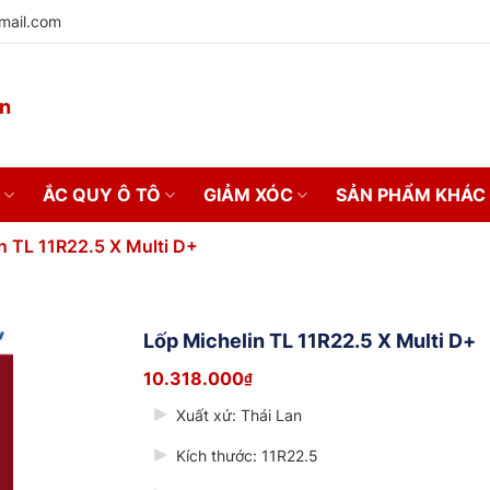
mail.com
on
ẮC QUY Ô TÔ
GIẢM XÓC
SẢN PHẨM KHÁC
n TL 11R22.5 X Multi D+
Lốp Michelin TL 11R22.5 X Multi D+
10.318.000
₫
Xuất xứ: Thái Lan
Kích thước: 11R22.5