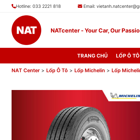
Bỏ
Hotline: 033 2221 818
Email:
vietanh.natcenter@g
qua
nội
dung
NATcenter - Your Car, Our Passi
TRANG CHỦ
LỐP Ô TÔ
NAT Center
>
Lốp Ô Tô
>
Lốp Michelin
>
Lốp Micheli