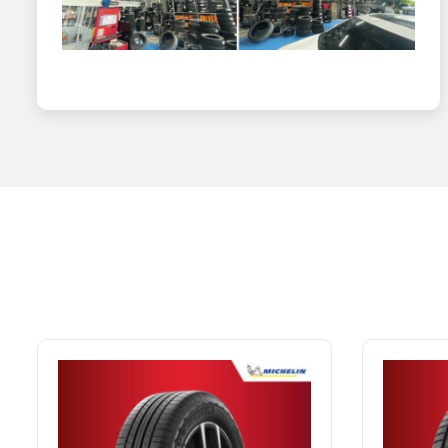
lốp giảm đến 10% tình trạng hư hỏng.
Điều khiển những chiếc xe lớn cần thiết nhất là sự an to
những yếu tố đó lý tưởng cho một chiếc lốp xe tải, đáp ứ
tốt hơn.
NAT CENTER – CỬA HÀNG CUNG C
NAT CENTER cam kết cung cấp 100% lốp Michelin chính hã
lượng và nguồn gốc xuất xứ.
Giá cả cạnh tranh: NAT CENTER luôn mang đến cho khách h
Dịch vụ chuyên nghiệp: Đội ngũ nhân viên tư vấn nhiệt tình
Cơ sở vật chất hiện đại: NAT CENTER sở hữu hệ thống cửa
và dịch vụ chuyên nghiệp nhất.
Ngoài ra, NAT CENTER còn cung cấp các dịch vụ khác nh
Lắp đặt lốp xe chuyên nghiệp
Cân bằng bánh xe
Vá lốp xe