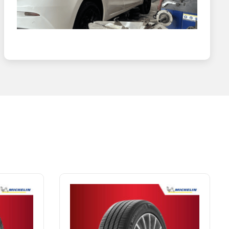
ái tuyệt hảo, xe luôn được kiểm soát và độ bền vượt trội,
thiểu rủi ro khi mất áp suất đột ngột, giúp kiểm soát lái
ỆT NAM
đều có tem mác, hóa đơn đầy đủ, giúp bạn an tâm về chất
uyến mãi hấp dẫn.
ợp nhất với nhu cầu và điều kiện tài chính.
 lành nghề, đảm bảo mang đến cho bạn trải nghiệm mua sắm