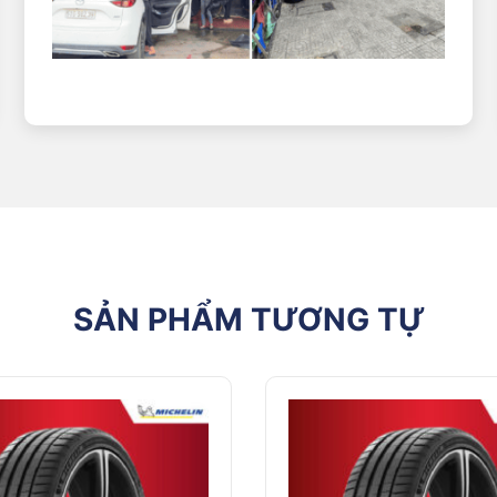
àn cả người lái và những người xung quanh. Với khả năng kiểm soát l
ng những yêu cầu khắt khe của bạn. Các lớp bố được tăng cường, giảm 
ẤP LỐP MICHELIN CHÍNH HÃNG TẠI VI
ng, được nhập khẩu trực tiếp từ nhà máy Michelin. Mỗi sản phẩm 
àng mức giá tốt nhất thị trường, đi kèm với nhiều chương trình kh
, giàu kinh nghiệm, sẵn sàng hỗ trợ bạn lựa chọn được loại lốp phù h
 hàng rộng rãi, trang thiết bị hiện đại cùng đội ngũ kỹ thuật viên
SẢN PHẨM TƯƠNG TỰ
ư: