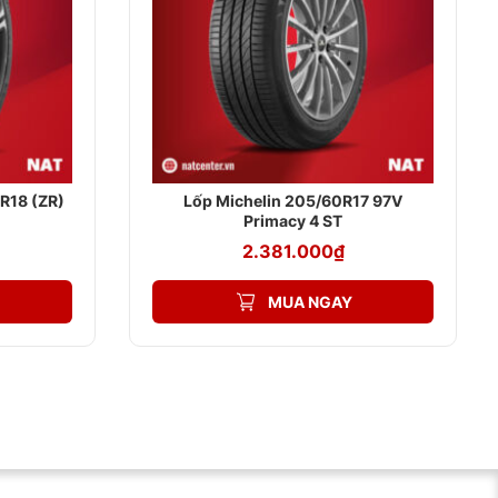
R18 (ZR)
Lốp Michelin 205/60R17 97V
Primacy 4 ST
2.381.000
₫
MUA NGAY