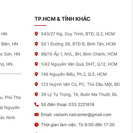
TP.HCM & TỈNH KHÁC
, HN
543/27 Ng. Duy Trinh, BTĐ, Q.2, HCM
 Biên, HN
Số 1 Đường 36, BTĐ B, Bình Tân, HCM
óc Sơn, HN
9B/10 Ấp 1, NVL, BH, Bình Chánh, HCM
họ, HN.
1/42 Nguyễn Văn Quá, ĐHT, Q.12, HCM
146 Nguyễn Biểu, Ph.2, Q.5, HCM
123 Huỳnh Văn Cù, PC, Thủ Dầu Một, BD
39 Lý Tự Trọng, TA, Buôn Ma Thuột, ĐL
ếu, Phú Thọ
Số điện thoại:
033 2221818
hái Nguyên
Email:
vietanh.natcenter@gmail.com
Bắc Ninh
Thời gian làm việc:
Từ 8:00 đến 17:30