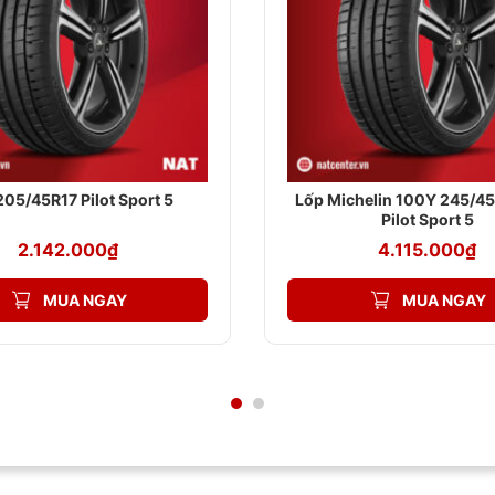
t nhất:
205/45R17 Pilot Sport 5
Lốp Michelin 100Y 245/45
Pilot Sport 5
2.142.000
₫
4.115.000
₫
MUA NGAY
MUA NGAY