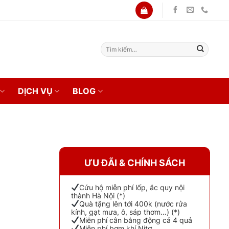
Tìm
kiếm:
DỊCH VỤ
BLOG
ƯU ĐÃI & CHÍNH SÁCH
Cứu hộ miễn phí lốp, ắc quy nội
thành Hà Nội (*)
Quà tặng lên tới 400k (nước rửa
kính, gạt mưa, ô, sáp thơm…) (*)
Miễn phí cân bằng động cả 4 quả
Miễn phí bơm khí Nitơ