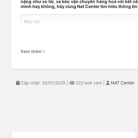
nặng như xe tải, xe kéo vận chuyển hàng hoá với kết 
mình hay không, hãy cùng Nat Center tìm hiểu thông tin
Mục lục
THÔNG SỐ KỸ THUẬT
CÁC DÒNG XE TƯƠNG THÍCH
ĐẶC TÍNH CỦA LỐP
NAT CENTER – CỬA HÀNG CUNG CẤP LỐP MICHELIN CH
Xem thêm
THÔNG SỐ KỸ THUẬT
Tên sản phẩm
Cập nhật: 20/01/2025
|
222
lượt xem
|
NAT Center
Thương hiệu lốp
Kích thước lốp
Dòng gai
Độ rộng lốp
Thiết kế lốp
Kích thước mâm xe