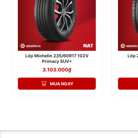
Bơm khí ni-tơ
Bảo dưỡng xe định kỳ
Liên hệ ngay với NAT CENTER để được tư vấn và hỗ trợ tố
Hotline: 0909 35 6688
Thời gian làm việc: 8:00 – 17:30
Lốp Michelin 235/60R17 102V
Lốp 
Primacy SUV+
3.103.000
₫
MUA NGAY