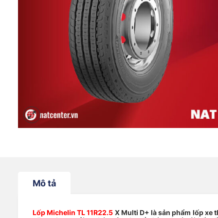
Mô tả
Lốp Michelin TL 11R22.5
X Multi D+ là sản phẩm lốp xe 