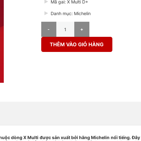
Mã gai: X Multi D+
Danh mục: Michelin
Lốp Michelin TL 11R22.5 X Multi D+ số lượng
THÊM VÀO GIỎ HÀNG
thuộc dòng X Multi được sản xuất bởi hãng Michelin nổi tiếng. Đây