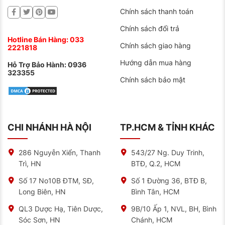
Chính sách thanh toán
Chính sách đổi trả
Hotline Bán Hàng:
033
Chính sách giao hàng
2221818
Hướng dẫn mua hàng
Hỗ Trợ Bảo Hành:
0936
323355
Chính sách bảo mật
CHI NHÁNH HÀ NỘI
TP.HCM & TỈNH KHÁC
286 Nguyễn Xiển, Thanh
543/27 Ng. Duy Trinh,
Trì, HN
BTĐ, Q.2, HCM
Số 17 No10B ĐTM, SĐ,
Số 1 Đường 36, BTĐ B,
Long Biên, HN
Bình Tân, HCM
QL3 Dược Hạ, Tiên Dược,
9B/10 Ấp 1, NVL, BH, Bình
Sóc Sơn, HN
Chánh, HCM