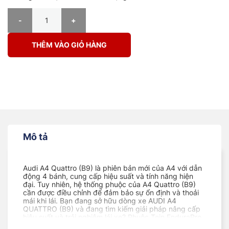
PHUỘC Ô TÔ AUDI A4 QUATTRO (B9) ENDURAPRO PLUS số lượng
THÊM VÀO GIỎ HÀNG
Mô tả
Audi A4 Quattro (B9) là phiên bản mới của A4 với dẫn
động 4 bánh, cung cấp hiệu suất và tính năng hiện
đại. Tuy nhiên, hệ thống phuộc của A4 Quattro (B9)
cần được điều chỉnh để đảm bảo sự ổn định và thoải
mái khi lái. Bạn đang sở hữu dòng xe AUDI A4
QUATTRO (B9) và đang tìm kiếm giải pháp nâng cấp
hiệu suất và trải nghiệm lái xe? Phuộc Tein EnduraPro
Plus sẽ là lựa chọn lý tưởng cho chiếc xe của bạn.