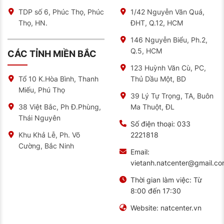
TDP số 6, Phúc Thọ, Phúc
1/42 Nguyễn Văn Quá,
Thọ, HN.
ĐHT, Q.12, HCM
146 Nguyễn Biểu, Ph.2,
Q.5, HCM
CÁC TỈNH MIỀN BẮC
123 Huỳnh Văn Cù, PC,
Thủ Dầu Một, BD
Tổ 10 K.Hòa Bình, Thanh
Miếu, Phú Thọ
39 Lý Tự Trọng, TA, Buôn
Ma Thuột, ĐL
38 Việt Bắc, Ph Đ.Phùng,
Thái Nguyên
Số điện thoại:
033
2221818
Khu Khả Lễ, Ph. Võ
Cường, Bắc Ninh
Email:
vietanh.natcenter@gmail.c
Thời gian làm việc:
Từ
8:00 đến 17:30
Website:
natcenter.vn