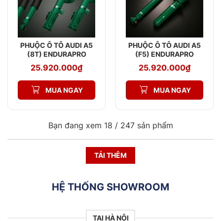
PHUỘC Ô TÔ AUDI A5
PHUỘC Ô TÔ AUDI A5
(8T) ENDURAPRO
(F5) ENDURAPRO
PLUS
PLUS
25.920.000
₫
25.920.000
₫
MUA NGAY
MUA NGAY
Bạn đang xem 18 /
247
sản phẩm
TẢI THÊM
HỆ THỐNG SHOWROOM
TẠI HÀ NỘI