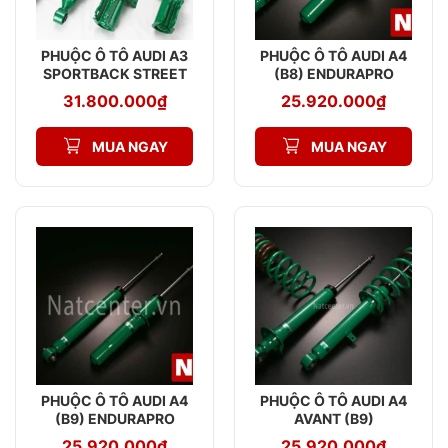
PHUỘC Ô TÔ AUDI A3
PHUỘC Ô TÔ AUDI A4
SPORTBACK STREET
(B8) ENDURAPRO
ADVANCE Z
PLUS
31.800.000
₫
25.920.000
₫
MUA NGAY
MUA NGAY
PHUỘC Ô TÔ AUDI A4
PHUỘC Ô TÔ AUDI A4
(B9) ENDURAPRO
AVANT (B9)
PLUS
ENDURAPRO PLUS
25.920.000
₫
25.920.000
₫