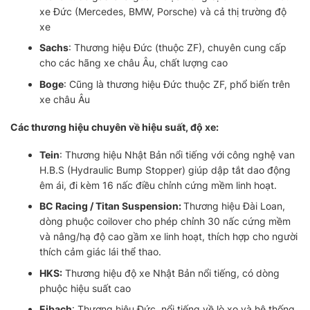
xe Đức (Mercedes, BMW, Porsche) và cả thị trường độ
xe
Sachs
: Thương hiệu Đức (thuộc ZF), chuyên cung cấp
cho các hãng xe châu Âu, chất lượng cao
Boge
: Cũng là thương hiệu Đức thuộc ZF, phổ biến trên
xe châu Âu
Các thương hiệu chuyên về hiệu suất, độ xe:
Tein
: Thương hiệu Nhật Bản nổi tiếng với công nghệ van
H.B.S (Hydraulic Bump Stopper) giúp dập tắt dao động
êm ái, đi kèm 16 nấc điều chỉnh cứng mềm linh hoạt.
BC Racing / Titan Suspension:
Thương hiệu Đài Loan,
dòng phuộc coilover cho phép chỉnh 30 nấc cứng mềm
và nâng/hạ độ cao gầm xe linh hoạt, thích hợp cho người
thích cảm giác lái thể thao.
HKS:
Thương hiệu độ xe Nhật Bản nổi tiếng, có dòng
phuộc hiệu suất cao
Eibach
: Thương hiệu Đức, nổi tiếng về lò xo và hệ thống