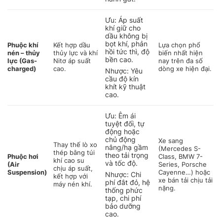
Ưu: Áp suất
khí giữ cho
dầu không bị
bọt khí, phản
Phuộc khí
Kết hợp dầu
Lựa chọn phổ
hồi tức thì, độ
nén – thủy
thủy lực và khí
biến nhất hiện
bền cao.
lực (Gas-
Nitơ áp suất
nay trên đa số
charged)
cao.
dòng xe hiện đại.
Nhược: Yêu
cầu độ kín
khít kỹ thuật
cao.
Ưu: Êm ái
tuyệt đối, tự
động hoặc
chủ động
Xe sang
Thay thế lò xo
nâng/hạ gầm
(Mercedes S-
thép bằng túi
theo tải trọng
Phuộc hơi
Class, BMW 7-
khí cao su
và tốc độ.
(Air
Series, Porsche
chịu áp suất,
Suspension)
Cayenne…) hoặc
Nhược: Chi
kết hợp với
xe bán tải chịu tải
phí đắt đỏ, hệ
máy nén khí.
nặng.
thống phức
tạp, chi phí
bảo dưỡng
cao.