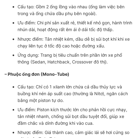
Cấu tạo: Gồm 2 ống lồng vào nhau (ống làm việc bên
trong và ống chứa dầu phụ bên ngoài).
Ưu điểm: Chi phí sản xuất rẻ, thiết kế nhỏ gọn, hành trình
nhún dài, hoạt động rất êm ái ở dải tốc độ thấp.
Nhược điểm: Tản nhiệt kém, dầu dễ bị sủi bọt khí khi xe
chạy liên tục ở tốc độ cao hoặc đường xấu.
Ứng dụng: Trang bị tiêu chuẩn trên phần lớn xe phổ
thông (Sedan, Hatchback, Crossover đô thị).
– Phuộc ống đơn (Mono-Tube)
Cấu tạo: Chỉ có 1 xilanh lớn chứa cả dầu thủy lực và
buồng khí nén áp suất cao (thường là Nitơ), ngăn cách
bằng một piston tự do.
Ưu điểm: Piston kích thước lớn cho phản hồi cực nhạy,
tản nhiệt nhanh, chống sủi bọt dầu tuyệt đối, giúp xe
đầm chắc và dính đường khi vào cua.
Nhược điểm: Giá thành cao, cảm giác lái sẽ hơi cứng so