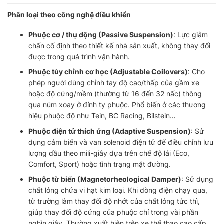
Phân loại theo công nghệ điều khiển
Phuộc cơ / thụ động (Passive Suspension)
: Lực giảm
chấn cố định theo thiết kế nhà sản xuất, không thay đổi
được trong quá trình vận hành.
Phuộc tùy chỉnh cơ học (Adjustable Coilovers)
: Cho
phép người dùng chỉnh tay độ cao/thấp của gầm xe
hoặc độ cứng/mềm (thường từ 16 đến 32 nấc) thông
qua núm xoay ở đỉnh ty phuộc. Phổ biến ở các thương
hiệu phuộc độ như Tein, BC Racing, Bilstein…
Phuộc điện tử thích ứng (Adaptive Suspension)
: Sử
dụng cảm biến và van solenoid điện tử để điều chỉnh lưu
lượng dầu theo mili-giây dựa trên chế độ lái (Eco,
Comfort, Sport) hoặc tình trạng mặt đường.
Phuộc từ biến (Magnetorheological Damper)
: Sử dụng
chất lỏng chứa vi hạt kim loại. Khi dòng điện chạy qua,
từ trường làm thay đổi độ nhớt của chất lỏng tức thì,
giúp thay đổi độ cứng của phuộc chỉ trong vài phần
nghìn giây. Thường xuất hiện trên xe thể thao cao cấp