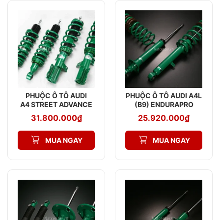
PHUỘC Ô TÔ AUDI
PHUỘC Ô TÔ AUDI A4L
A4 STREET ADVANCE
(B9) ENDURAPRO
Z
PLUS
31.800.000
₫
25.920.000
₫
MUA NGAY
MUA NGAY