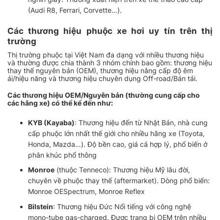
(Audi R8, Ferrari, Corvette…).
Các thương hiệu phuộc xe hơi uy tín trên thị
trường
Thị trường phuộc tại Việt Nam đa dạng với nhiều thương hiệu
và thường
được chia thành 3 nhóm chính bao gồm: thương hiệu
thay thế nguyên bản (OEM), thương hiệu nâng cấp độ êm
ái/hiệu năng và thương hiệu chuyên dụng Off-road/Bán tải.
Các thương hiệu OEM/Nguyên bản (thường cung cấp cho
các hãng xe) có thể kể đến như:
KYB (Kayaba)
: Thương hiệu đến từ Nhật Bản, nhà cung
cấp phuộc lớn nhất thế giới cho nhiều hãng xe (Toyota,
Honda, Mazda…). Độ bền cao, giá cả hợp lý, phổ biến ở
phân khúc phổ thông
Monroe
(thuộc Tenneco): Thương hiệu Mỹ lâu đời,
chuyên về phuộc thay thế (aftermarket). Dòng phổ biến:
Monroe OESpectrum, Monroe Reflex
Bilstein
: Thương hiệu Đức Nổi tiếng với công nghệ
mono-tube gas-charged. Được trang bị OEM trên nhiều