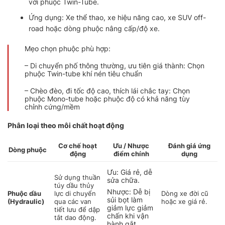
với phuộc Twin-Tube.
Ứng dụng: Xe thể thao, xe hiệu năng cao, xe SUV off-
road hoặc dòng phuộc nâng cấp/độ xe.
Mẹo chọn phuộc phù hợp:
– Di chuyển phố thông thường, ưu tiên giá thành: Chọn
phuộc Twin-tube khí nén tiêu chuẩn
– Chèo đèo, đi tốc độ cao, thích lái chắc tay: Chọn
phuộc Mono-tube hoặc phuộc độ có khả năng tùy
chỉnh cứng/mềm
Phân loại theo môi chất hoạt động
Cơ chế hoạt
Ưu / Nhược
Đánh giá ứng
Dòng phuộc
động
điểm chính
dụng
Ưu: Giá rẻ, dễ
Sử dụng thuần
sửa chữa.
túy dầu thủy
Nhược: Dễ bị
Phuộc dầu
lực di chuyển
Dòng xe đời cũ
sủi bọt làm
(Hydraulic)
qua các van
hoặc xe giá rẻ.
giảm lực giảm
tiết lưu để dập
chấn khi vận
tắt dao động.
hành gắt.