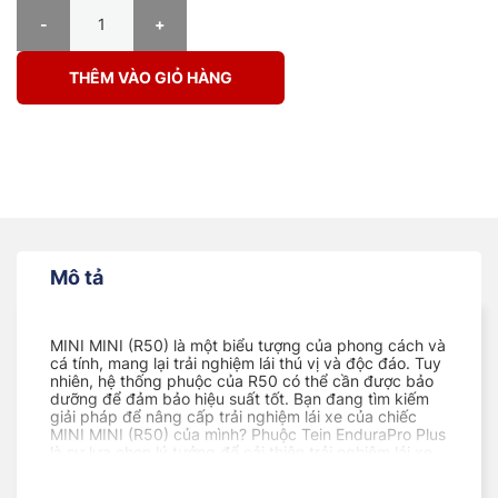
PHUỘC Ô TÔ MINI MINI (R50) ENDURAPRO PLUS số lượng
THÊM VÀO GIỎ HÀNG
Mô tả
MINI MINI (R50) là một biểu tượng của phong cách và
cá tính, mang lại trải nghiệm lái thú vị và độc đáo. Tuy
nhiên, hệ thống phuộc của R50 có thể cần được bảo
dưỡng để đảm bảo hiệu suất tốt. Bạn đang tìm kiếm
giải pháp để nâng cấp trải nghiệm lái xe của chiếc
MINI MINI (R50) của mình? Phuộc Tein EnduraPro Plus
là sự lựa chọn lý tưởng để cải thiện trải nghiệm lái xe.
Với công nghệ tiên tiến và thiết kế chất lượng. Sản
phẩm này hứa hẹn mang đến trải nghiệm lái xe vượt