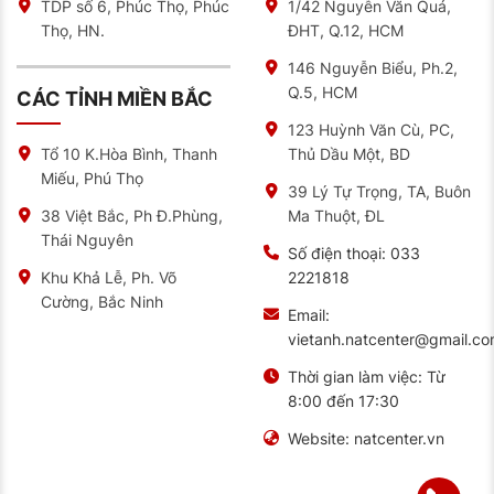
TDP số 6, Phúc Thọ, Phúc
1/42 Nguyễn Văn Quá,
Thọ, HN.
ĐHT, Q.12, HCM
146 Nguyễn Biểu, Ph.2,
Q.5, HCM
CÁC TỈNH MIỀN BẮC
123 Huỳnh Văn Cù, PC,
Thủ Dầu Một, BD
Tổ 10 K.Hòa Bình, Thanh
Miếu, Phú Thọ
39 Lý Tự Trọng, TA, Buôn
Ma Thuột, ĐL
38 Việt Bắc, Ph Đ.Phùng,
Thái Nguyên
Số điện thoại:
033
2221818
Khu Khả Lễ, Ph. Võ
Cường, Bắc Ninh
Email:
vietanh.natcenter@gmail.c
Thời gian làm việc:
Từ
8:00 đến 17:30
Website:
natcenter.vn