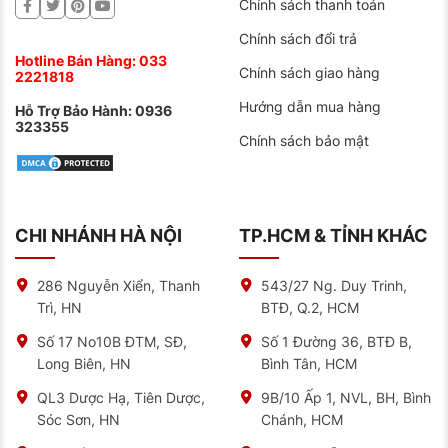
Chính sách thanh toán
Chính sách đổi trả
Hotline Bán Hàng:
033
Chính sách giao hàng
2221818
Hướng dẫn mua hàng
Hỗ Trợ Bảo Hành:
0936
323355
Chính sách bảo mật
CHI NHÁNH HÀ NỘI
TP.HCM & TỈNH KHÁC
286 Nguyễn Xiển, Thanh
543/27 Ng. Duy Trinh,
Trì, HN
BTĐ, Q.2, HCM
Số 17 No10B ĐTM, SĐ,
Số 1 Đường 36, BTĐ B,
Long Biên, HN
Bình Tân, HCM
QL3 Dược Hạ, Tiên Dược,
9B/10 Ấp 1, NVL, BH, Bình
Sóc Sơn, HN
Chánh, HCM