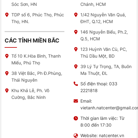
Sóc Sơn, HN
Chánh, HCM
TDP số 6, Phúc Thọ, Phúc
1/42 Nguyễn Văn Quá,
Thọ, HN.
ĐHT, Q.12, HCM
146 Nguyễn Biểu, Ph.2,
Q.5, HCM
CÁC TỈNH MIỀN BẮC
123 Huỳnh Văn Cù, PC,
Thủ Dầu Một, BD
Tổ 10 K.Hòa Bình, Thanh
Miếu, Phú Thọ
39 Lý Tự Trọng, TA, Buôn
Ma Thuột, ĐL
38 Việt Bắc, Ph Đ.Phùng,
Thái Nguyên
Số điện thoại:
033
2221818
Khu Khả Lễ, Ph. Võ
Cường, Bắc Ninh
Email:
vietanh.natcenter@gmail.c
Thời gian làm việc:
Từ
8:00 đến 17:30
Website:
natcenter.vn