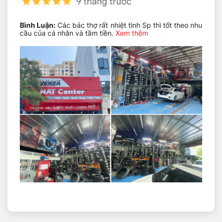
Sản phẩm được sản xuất tại Nhật Bản với công nghệ
và quy trình sản xuất tiên tiến, đảm bảo độ bền và độ
tin cậy cao. Lớp sơn Epoxy đặc biệt được tối ưu hóa
Bình Luận:
Các bác thợ rất nhiệt tình Sp thì tốt theo nhu
để chống gỉ lâu dài, phù hợp cho mọi điều kiện khí hậu
cầu của cá nhân và tầm tiền.
Xem thêm
và môi trường lái xe.
Phuộc Tein EnduraPro Plus được bảo hành chính hãng
trong thời gian lên đến 18 tháng. Qua đó đảm bảo an
tâm và hỗ trợ cho người dùng trong quá trình sử dụng.
Đội ngũ kỹ thuật viên chuyên nghiệp sẵn sàng hỗ trợ
lắp đặt và tư vấn cho bạn về cách tinh chỉnh phù hợp
cho xe của mình.
Với phuộc Tein EnduraPro Plus, việc nâng cấp hiệu
suất cho chiếc MITSUBISHI PAJERO ( V83, V87, V93 )
của bạn trở nên dễ dàng và hiệu quả hơn bao giờ hết.
Không chỉ mang lại trải nghiệm lái xe tuyệt vời, sản
phẩm còn đảm bảo an toàn và tin cậy trên mọi loại địa
hình. Hãy đầu tư vào phuộc Tein EnduraPro Plus ngay
hôm nay và trải nghiệm sự khác biệt!