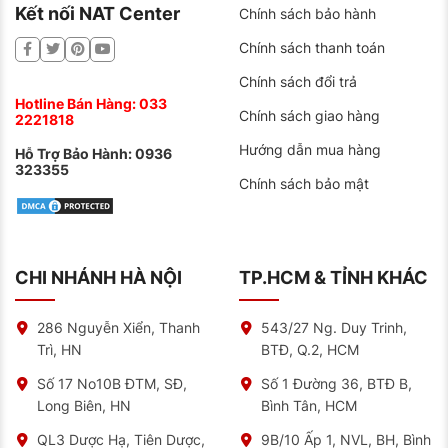
Kết nối NAT Center
Chính sách bảo hành
Chính sách thanh toán
Chính sách đổi trả
Hotline Bán Hàng:
033
Chính sách giao hàng
2221818
Hướng dẫn mua hàng
Hỗ Trợ Bảo Hành:
0936
323355
Chính sách bảo mật
CHI NHÁNH HÀ NỘI
TP.HCM & TỈNH KHÁC
286 Nguyễn Xiển, Thanh
543/27 Ng. Duy Trinh,
Trì, HN
BTĐ, Q.2, HCM
Số 17 No10B ĐTM, SĐ,
Số 1 Đường 36, BTĐ B,
Long Biên, HN
Bình Tân, HCM
QL3 Dược Hạ, Tiên Dược,
9B/10 Ấp 1, NVL, BH, Bình