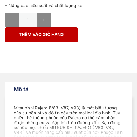
+ Nâng cao hiệu suất và chất lượng xe
PHUỘC Ô TÔ MITSUBISHI PAJERO ( V83, V87, V93 ) ENDURAPRO PL
THÊM VÀO GIỎ HÀNG
Mô tả
Mitsubishi Pajero (V83, V87, V93) là một biểu tượng
của sự bền bỉ và độ tin cậy trên mọi loại địa hình. Tuy
nhiên, hệ thống phuộc của Pajero có thể cảm nhận
được những cú va đập lớn trên đường xấu. Bạn đang
sở hữu một chiếc MITSUBISHI PAJERO ( V83, V87,
V93 ) và muốn nâng cấp hiệu suất của nó? Phuộc Tein