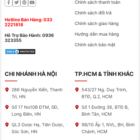
Chính sách thanh toán
Chính sách đổi trả
Hotline Bán Hàng:
033
Chính sách giao hàng
2221818
Hướng dẫn mua hàng
Hỗ Trợ Bảo Hành:
0936
323355
Chính sách bảo mật
CHI NHÁNH HÀ NỘI
TP.HCM & TỈNH KHÁC
286 Nguyễn Xiển, Thanh
543/27 Ng. Duy Trinh,
Trì, HN
BTĐ, Q.2, HCM
Số 17 No10B ĐTM, SĐ,
Số 1 Đường 36, BTĐ B,
Long Biên, HN
Bình Tân, HCM
QL3 Dược Hạ, Tiên Dược,
9B/10 Ấp 1, NVL, BH, Bình
Sóc Sơn, HN
Chánh, HCM