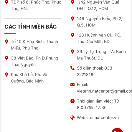
TDP số 6, Phúc Thọ, Phúc
1/42 Nguyễn Văn Quá,
Thọ, HN.
ĐHT, Q.12, HCM
146 Nguyễn Biểu, Ph.2,
Q.5, HCM
CÁC TỈNH MIỀN BẮC
123 Huỳnh Văn Cù, PC,
Thủ Dầu Một, BD
Tổ 10 K.Hòa Bình, Thanh
Miếu, Phú Thọ
39 Lý Tự Trọng, TA, Buôn
Ma Thuột, ĐL
38 Việt Bắc, Ph Đ.Phùng,
Thái Nguyên
Số điện thoại:
033
2221818
Khu Khả Lễ, Ph. Võ
Cường, Bắc Ninh
Email:
vietanh.natcenter@gmail.c
Thời gian làm việc:
Từ
8:00 đến 17:30
Website:
natcenter.vn