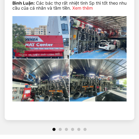
Toyota Innova của mình.
Bình Luận:
Các bác thợ rất nhiệt tình Sp thì tốt theo nhu
cầu của cá nhân và tầm tiền.
Xem thêm
Nếu bạn đang tìm kiếm một giải pháp nâng cấp hiệu
suất và độ bền cho chiếc xe Toyota Innova của mình,
không nên bỏ lỡ phuộc Tein EnduraPro Plus. Với các
tính năng vượt trội và chất lượng đỉnh cao, sản phẩm
này sẽ là sự lựa chọn hoàn hảo cho bạn.