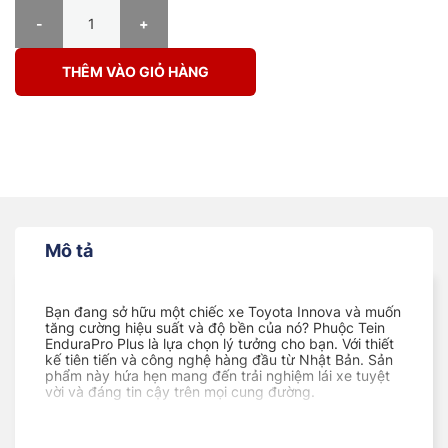
PHUỘC Ô TÔ TOYOTA INNOVA ENDURAPRO PLUS số lượng
THÊM VÀO GIỎ HÀNG
Mô tả
Bạn đang sở hữu một chiếc xe Toyota Innova và muốn
tăng cường hiệu suất và độ bền của nó? Phuộc Tein
EnduraPro Plus là lựa chọn lý tưởng cho bạn. Với thiết
kế tiên tiến và công nghệ hàng đầu từ Nhật Bản. Sản
phẩm này hứa hẹn mang đến trải nghiệm lái xe tuyệt
vời và đáng tin cậy trên mọi cung đường.
Phuộc Tein EnduraPro Plus được thiết kế để cải thiện
hiệu suất lái xe của bạn trên mọi điều kiện địa hình. Với