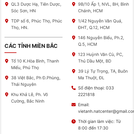
QL3 Dược Hạ, Tiên Dược,
9B/10 Ấp 1, NVL, BH, Bình
Sóc Sơn, HN
Chánh, HCM
TDP số 6, Phúc Thọ, Phúc
1/42 Nguyễn Văn Quá,
Thọ, HN.
ĐHT, Q.12, HCM
146 Nguyễn Biểu, Ph.2,
Q.5, HCM
CÁC TỈNH MIỀN BẮC
123 Huỳnh Văn Cù, PC,
Thủ Dầu Một, BD
Tổ 10 K.Hòa Bình, Thanh
Miếu, Phú Thọ
39 Lý Tự Trọng, TA, Buôn
Ma Thuột, ĐL
38 Việt Bắc, Ph Đ.Phùng,
Thái Nguyên
Số điện thoại:
033
2221818
Khu Khả Lễ, Ph. Võ
Cường, Bắc Ninh
Email:
vietanh.natcenter@gmail.c
Thời gian làm việc:
Từ
8:00 đến 17:30