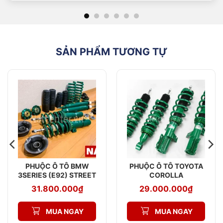
SẢN PHẨM TƯƠNG TỰ
PHUỘC Ô TÔ BMW
PHUỘC Ô TÔ TOYOTA
3SERIES (E92) STREET
COROLLA
ADVANCE Z
ALTIS STREET
31.800.000
₫
29.000.000
₫
ADVANCE Z
MUA NGAY
MUA NGAY