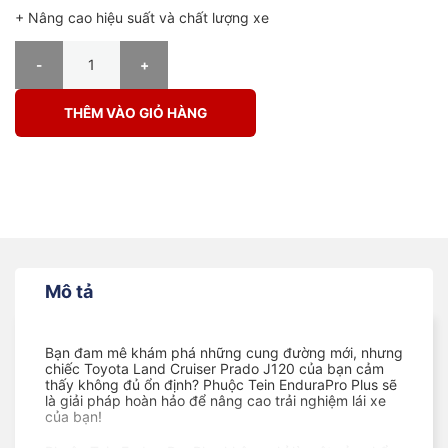
+ Nâng cao hiệu suất và chất lượng xe
PHUỘC Ô TÔ TOYOTA LAND CRUISER PRADO J120 ENDURAPRO PLUS s
THÊM VÀO GIỎ HÀNG
Mô tả
Bạn đam mê khám phá những cung đường mới, nhưng
chiếc Toyota Land Cruiser Prado J120 của bạn cảm
thấy không đủ ổn định? Phuộc Tein EnduraPro Plus sẽ
là giải pháp hoàn hảo để nâng cao trải nghiệm lái xe
của bạn!