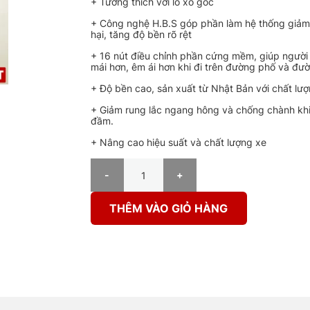
+ Tương thích với lò xo gốc
+ Công nghệ H.B.S góp phần làm hệ thống giảm x
hại, tăng độ bền rõ rệt
+ 16 nút điều chỉnh phần cứng mềm, giúp người
mái hơn, êm ái hơn khi đi trên đường phố và đư
+ Độ bền cao, sản xuất từ Nhật Bản với chất lư
+ Giảm rung lắc ngang hông và chống chành kh
đầm.
+ Nâng cao hiệu suất và chất lượng xe
PHUỘC Ô TÔ VOLKWAGEN GOLF ESTATE V ENDUR
THÊM VÀO GIỎ HÀNG