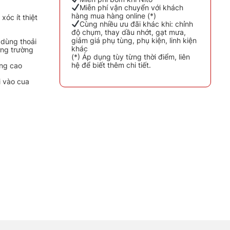
Miễn phí vận chuyển với khách
hàng mua hàng online (*)
óc ít thiệt
Cùng nhiều ưu đãi khác khi: chỉnh
độ chụm, thay dầu nhớt, gạt mưa,
giảm giá phụ tùng, phụ kiện, linh kiện
 dùng thoải
khác
ờng trường
(*) Áp dụng tùy từng thời điểm, liên
hệ để biết thêm chi tiết.
ợng cao
i vào cua
APRO PLUS số lượng