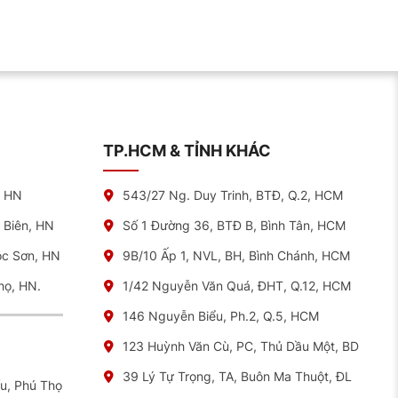
TP.HCM & TỈNH KHÁC
, HN
543/27 Ng. Duy Trinh, BTĐ, Q.2, HCM
 Biên, HN
Số 1 Đường 36, BTĐ B, Bình Tân, HCM
óc Sơn, HN
9B/10 Ấp 1, NVL, BH, Bình Chánh, HCM
họ, HN.
1/42 Nguyễn Văn Quá, ĐHT, Q.12, HCM
146 Nguyễn Biểu, Ph.2, Q.5, HCM
123 Huỳnh Văn Cù, PC, Thủ Dầu Một, BD
39 Lý Tự Trọng, TA, Buôn Ma Thuột, ĐL
ếu, Phú Thọ