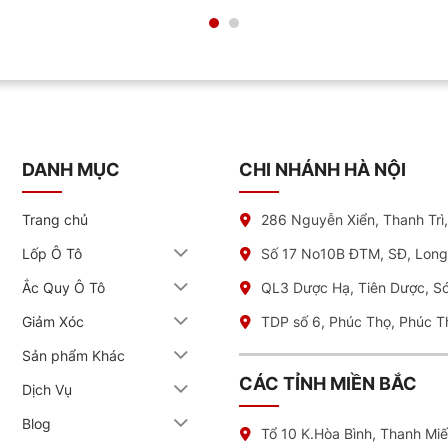
DANH MỤC
CHI NHÁNH HÀ NỘI
Trang chủ
286 Nguyễn Xiển, Thanh Trì
Lốp Ô Tô
Số 17 No10B ĐTM, SĐ, Long
Ắc Quy Ô Tô
QL3 Dược Hạ, Tiên Dược, S
Giảm Xóc
TDP số 6, Phúc Thọ, Phúc T
Sản phẩm Khác
CÁC TỈNH MIỀN BẮC
Dịch Vụ
Blog
Tổ 10 K.Hòa Bình, Thanh Mi