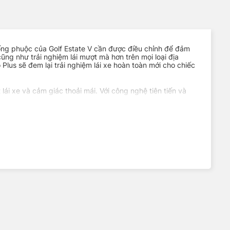
thống phuộc của Golf Estate V cần được điều chỉnh để đảm
ng như trải nghiệm lái mượt mà hơn trên mọi loại địa
Plus sẽ đem lại trải nghiệm lái xe hoàn toàn mới cho chiếc
i xe và cảm giác thoải mái. Với công nghệ tiên tiến và
ong cách lái và điều kiện đường đi. Điều này giúp bạn có
u được mọi điều kiện đường đi, phuộc Tein EnduraPro Plus
 hay sửa đổi. Điều này giúp bạn tiết kiệm thời gian và
ụng phuộc Tein EnduraPro Plus cho chiếc xe VOLKWAGEN
phuộc Tein EnduraPro Plus. Với hiệu suất vượt trội,
cảm nhận sự khác biệt!