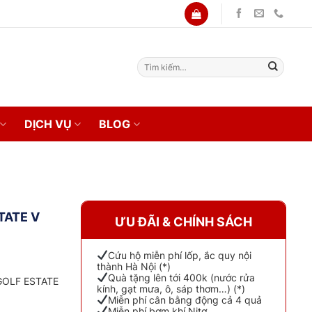
Tìm
kiếm:
DỊCH VỤ
BLOG
TATE V
ƯU ĐÃI & CHÍNH SÁCH
Cứu hộ miễn phí lốp, ắc quy nội
thành Hà Nội (*)
Quà tặng lên tới 400k (nước rửa
GOLF ESTATE
kính, gạt mưa, ô, sáp thơm…) (*)
Miễn phí cân bằng động cả 4 quả
Miễn phí bơm khí Nitơ