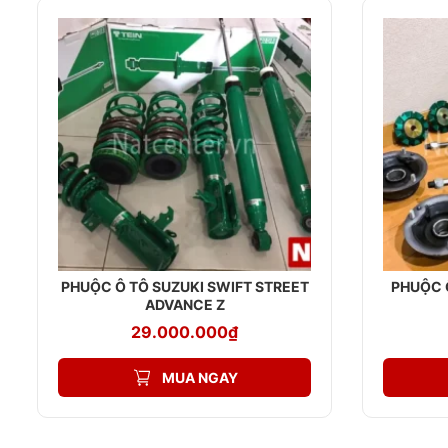
PHUỘC Ô TÔ SUZUKI SWIFT STREET
PHUỘC 
ADVANCE Z
29.000.000
₫
MUA NGAY