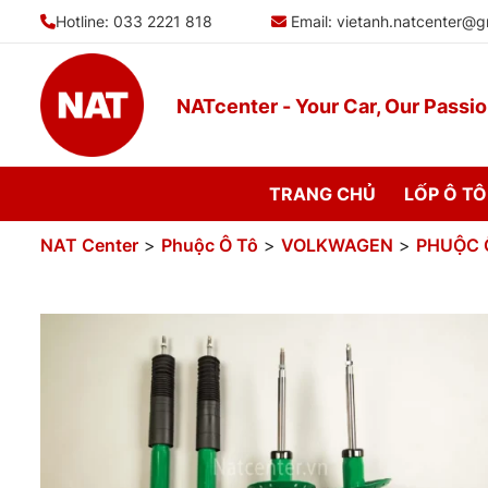
Bỏ
Hotline: 033 2221 818
Email:
vietanh.natcenter@g
qua
nội
dung
NATcenter - Your Car, Our Passi
TRANG CHỦ
LỐP Ô TÔ
NAT Center
>
Phuộc Ô Tô
>
VOLKWAGEN
>
PHUỘC 