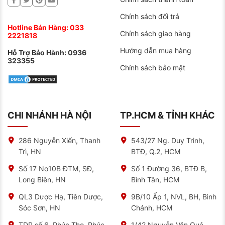
Chính sách đổi trả
Hotline Bán Hàng:
033
Chính sách giao hàng
2221818
Hướng dẫn mua hàng
Hỗ Trợ Bảo Hành:
0936
323355
Chính sách bảo mật
CHI NHÁNH HÀ NỘI
TP.HCM & TỈNH KHÁC
286 Nguyễn Xiển, Thanh
543/27 Ng. Duy Trinh,
Trì, HN
BTĐ, Q.2, HCM
Số 17 No10B ĐTM, SĐ,
Số 1 Đường 36, BTĐ B,
Long Biên, HN
Bình Tân, HCM
QL3 Dược Hạ, Tiên Dược,
9B/10 Ấp 1, NVL, BH, Bình
Sóc Sơn, HN
Chánh, HCM
TDP số 6, Phúc Thọ, Phúc
1/42 Nguyễn Văn Quá,