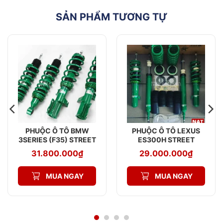
SẢN PHẨM TƯƠNG TỰ
PHUỘC Ô TÔ BMW
PHUỘC Ô TÔ LEXUS
3SERIES (F35) STREET
ES300H STREET
ADVANCE Z
ADVANCE Z
31.800.000
₫
29.000.000
₫
MUA NGAY
MUA NGAY