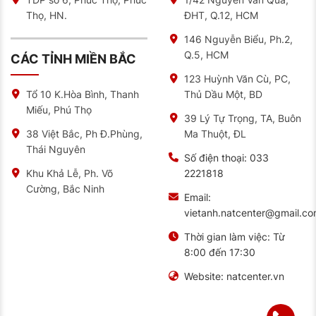
Thọ, HN.
ĐHT, Q.12, HCM
146 Nguyễn Biểu, Ph.2,
Q.5, HCM
CÁC TỈNH MIỀN BẮC
123 Huỳnh Văn Cù, PC,
Thủ Dầu Một, BD
Tổ 10 K.Hòa Bình, Thanh
Miếu, Phú Thọ
39 Lý Tự Trọng, TA, Buôn
Ma Thuột, ĐL
38 Việt Bắc, Ph Đ.Phùng,
Thái Nguyên
Số điện thoại:
033
2221818
Khu Khả Lễ, Ph. Võ
Cường, Bắc Ninh
Email:
vietanh.natcenter@gmail.c
Thời gian làm việc:
Từ
8:00 đến 17:30
Website:
natcenter.vn