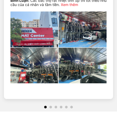
Bình Luận:
Các bác thợ rất nhiệt tình Sp thì tốt theo nhu
đại lý uy tín.
cầu của cá nhân và tầm tiền.
Xem thêm