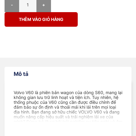
PHUỘC Ô TÔ VOLVO V60 ENDURAPRO PLUS số lượng
THÊM VÀO GIỎ HÀNG
Mô tả
Volvo V60 là phiên bản wagon của dòng S60, mang lại
không gian lưu trữ linh hoạt và tiện ích. Tuy nhiên, hệ
thống phuộc của V60 cũng cần được điều chỉnh để
đảm bảo sự ổn định và thoải mái khi lái trên mọi loại
địa hình. Bạn đang sở hữu chiếc VOLVO V60 và đang
muốn nâng cấp hiệu suất và trải nghiệm lái xe của
mình? Đừng bỏ lỡ cơ hội trải nghiệm sự tiện nghi và êm
ái tối đa với phuộc Tein EnduraPro Plus.