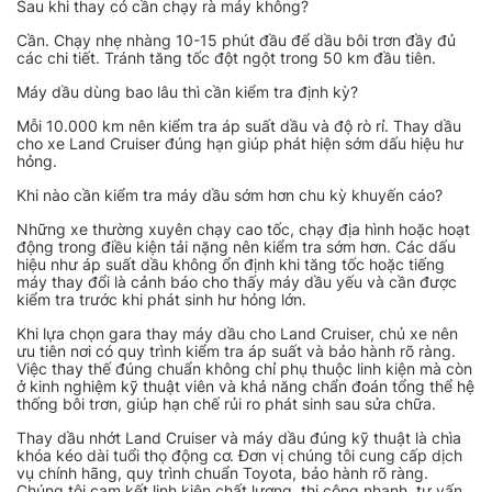
Sau khi thay có cần chạy rà máy không?
Cần. Chạy nhẹ nhàng 10-15 phút đầu để dầu bôi trơn đầy đủ
các chi tiết. Tránh tăng tốc đột ngột trong 50 km đầu tiên.
Máy dầu dùng bao lâu thì cần kiểm tra định kỳ?
Mỗi 10.000 km nên kiểm tra áp suất dầu và độ rò rỉ. Thay dầu
cho xe Land Cruiser đúng hạn giúp phát hiện sớm dấu hiệu hư
hỏng.
Khi nào cần kiểm tra máy dầu sớm hơn chu kỳ khuyến cáo?
Những xe thường xuyên chạy cao tốc, chạy địa hình hoặc hoạt
động trong điều kiện tải nặng nên kiểm tra sớm hơn. Các dấu
hiệu như áp suất dầu không ổn định khi tăng tốc hoặc tiếng
máy thay đổi là cảnh báo cho thấy máy dầu yếu và cần được
kiểm tra trước khi phát sinh hư hỏng lớn.
Khi lựa chọn gara thay máy dầu cho Land Cruiser, chủ xe nên
ưu tiên nơi có quy trình kiểm tra áp suất và bảo hành rõ ràng.
Việc thay thế đúng chuẩn không chỉ phụ thuộc linh kiện mà còn
ở kinh nghiệm kỹ thuật viên và khả năng chẩn đoán tổng thể hệ
thống bôi trơn, giúp hạn chế rủi ro phát sinh sau sửa chữa.
Thay dầu nhớt Land Cruiser và máy dầu đúng kỹ thuật là chìa
khóa kéo dài tuổi thọ động cơ. Đơn vị chúng tôi cung cấp dịch
vụ chính hãng, quy trình chuẩn Toyota, bảo hành rõ ràng.
Chúng tôi cam kết linh kiện chất lượng, thi công nhanh, tư vấn