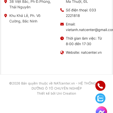
Ma Thuột, ĐL
38 Việt Bắc, Ph Đ.Phùng,
Thái Nguyên
Số điện thoại:
033
2221818
Khu Khả Lễ, Ph. Võ
Cường, Bắc Ninh
Email:
vietanh.natcenter@gmail.c
Thời gian làm việc:
Từ
8:00 đến 17:30
Website:
natcenter.vn
©2026 Bản quyền thuộc về
NATcenter.vn - HỆ THỐNG BẢO
DƯỠNG Ô TÔ CHUYÊN NGHIỆP
Thiết kế
bởi
Uni Creation