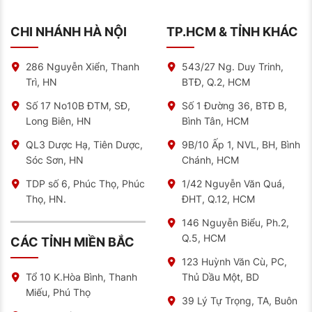
CHI NHÁNH HÀ NỘI
TP.HCM & TỈNH KHÁC
286 Nguyễn Xiển, Thanh
543/27 Ng. Duy Trinh,
Trì, HN
BTĐ, Q.2, HCM
Số 17 No10B ĐTM, SĐ,
Số 1 Đường 36, BTĐ B,
Long Biên, HN
Bình Tân, HCM
QL3 Dược Hạ, Tiên Dược,
9B/10 Ấp 1, NVL, BH, Bình
Sóc Sơn, HN
Chánh, HCM
TDP số 6, Phúc Thọ, Phúc
1/42 Nguyễn Văn Quá,
Thọ, HN.
ĐHT, Q.12, HCM
146 Nguyễn Biểu, Ph.2,
Q.5, HCM
CÁC TỈNH MIỀN BẮC
123 Huỳnh Văn Cù, PC,
Thủ Dầu Một, BD
Tổ 10 K.Hòa Bình, Thanh
Miếu, Phú Thọ
39 Lý Tự Trọng, TA, Buôn