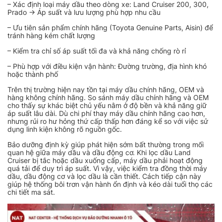
– Xác định loại máy dầu theo dòng xe: Land Cruiser 200, 300,
Prado → Áp suất và lưu lượng phù hợp nhu cầu
– Ưu tiên sản phẩm chính hãng (Toyota Genuine Parts, Aisin) để
tránh hàng kém chất lượng
– Kiểm tra chỉ số áp suất tối đa và khả năng chống rò rỉ
– Phù hợp với điều kiện vận hành: Đường trường, địa hình khó
hoặc thành phố
Trên thị trường hiện nay tồn tại máy dầu chính hãng, OEM và
hàng không chính hãng. So sánh máy dầu chính hãng và OEM
cho thấy sự khác biệt chủ yếu nằm ở độ bền và khả năng giữ
áp suất lâu dài. Dù chi phí thay máy dầu chính hãng cao hơn,
nhưng rủi ro hư hỏng thứ cấp thấp hơn đáng kể so với việc sử
dụng linh kiện không rõ nguồn gốc.
Bảo dưỡng định kỳ giúp phát hiện sớm bất thường trong mối
quan hệ giữa máy dầu và dầu động cơ. Khi lọc dầu Land
Cruiser bị tắc hoặc dầu xuống cấp, máy dầu phải hoạt động
quá tải để duy trì áp suất. Vì vậy, việc kiểm tra đồng thời máy
dầu, dầu động cơ và lọc dầu là cần thiết. Cách tiếp cận này
giúp hệ thống bôi trơn vận hành ổn định và kéo dài tuổi thọ các
chi tiết ma sát.