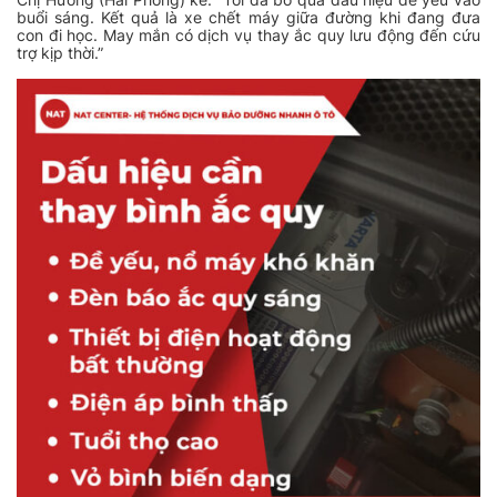
buổi sáng. Kết quả là xe chết máy giữa đường khi đang đưa
con đi học. May mắn có dịch vụ thay ắc quy lưu động đến cứu
trợ kịp thời.”