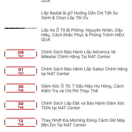
QUẢ
Lốp Radial là gì? Hướng Dẫn Chi Tiết So
Sánh & Chọn Lốp Tối Ưu
Lốp Xe Ô Tô Bị Phồng: Nguyên Nhân, Dấu
Hiệu, Cách Khắc Phục & Phòng Tránh HIỆU
QUẢ
Chính Sách Bảo Hành Lốp Advenza Và
09
Milestar Chính Hãng Tại NAT Center
Th7
Chính Sách Bảo Hành Lốp Sailun Chính Hãng
01
tại NAT Center
Th7
Giảm Xóc Ô Tô: 7 Dấu Hiệu Hư Hỏng, Cách
30
Kiểm Tra và Chi Phí Thay Thế
Th6
Chính Sách Lắp Đặt và Bảo Hành Giảm Xóc
30
TEIN tại NAT Center
Th6
Thay Nhớt Kia Morning Đúng Cách Giữ Máy
13
Bền Êm Tại NAT Center
Th4