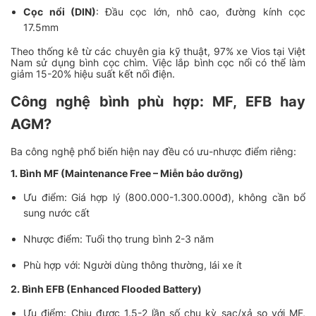
Cọc nổi (DIN)
: Đầu cọc lớn, nhô cao, đường kính cọc
17.5mm
Theo thống kê từ các chuyên gia kỹ thuật, 97% xe Vios tại Việt
Nam sử dụng bình cọc chìm. Việc lắp bình cọc nổi có thể làm
giảm 15-20% hiệu suất kết nối điện.
Công nghệ bình phù hợp: MF, EFB hay
AGM?
Ba công nghệ phổ biến hiện nay đều có ưu-nhược điểm riêng:
1. Bình MF (Maintenance Free – Miễn bảo dưỡng)
Ưu điểm: Giá hợp lý (800.000-1.300.000đ), không cần bổ
sung nước cất
Nhược điểm: Tuổi thọ trung bình 2-3 năm
Phù hợp với: Người dùng thông thường, lái xe ít
2. Bình EFB (Enhanced Flooded Battery)
Ưu điểm: Chịu được 1.5-2 lần số chu kỳ sạc/xả so với MF,