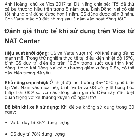
Anh Hoàng, chủ xe Vios 2017 tại Đà Nẵng chia sẻ: “Tôi đã thử
cả ba thương hiệu trên trong 5 năm qua. Bình Đồng Nai có giá
tốt nhưng chỉ dùng được hơn 1 năm. GS dùng được gần 3 năm.
Còn Varta mặc dù đắt nhưng sau 3 năm vẫn hoạt động tốt.”
Đánh giá thực tế khi sử dụng trên Vios từ
NAT Center
Hiệu suất khởi động:
GS và Varta vượt trội với khả năng đề nổ
mạnh mẽ. Trong thử nghiệm thực tế tại điều kiện nhiệt độ 15°C,
bình GS duy trì điện áp trên 10.5V trong suốt quá trình khởi
động, trong khi Đồng Nai có xu hướng giảm xuống 9.8V, có thể
gây hiện tượng đề yếu.
Khả năng chịu nhiệt:
Ở nhiệt độ môi trường 35-40°C (phổ biến
tại Việt Nam vào mùa hè), bình Varta và GS có tỷ lệ hỏng hóc
thấp hơn 60% so với các dòng bình giá rẻ. Điều này đặc biệt
quan trọng với xe thường xuyên đỗ ngoài trời.
Độ bền khi xe ít sử dụng:
Khi để xe không sử dụng trong 30
ngày:
Varta duy trì 85% dung lượng
GS duy trì 78% dung lượng