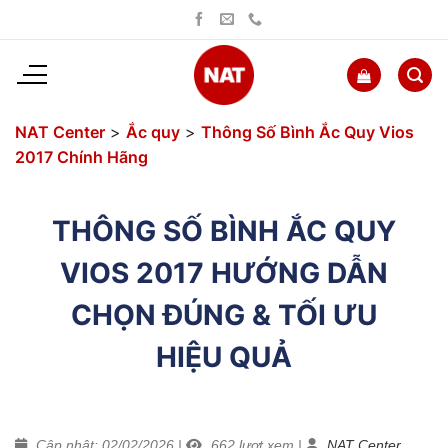
Bỏ
qua
nội
dung
NAT Center
>
Ắc quy
>
Thông Số Bình Ắc Quy Vios
2017 Chính Hãng
THÔNG SỐ BÌNH ẮC QUY
VIOS 2017 HƯỚNG DẪN
CHỌN ĐÚNG & TỐI ƯU
HIỆU QUẢ
Cập nhật: 02/02/2026
|
662
lượt xem
|
NAT Center