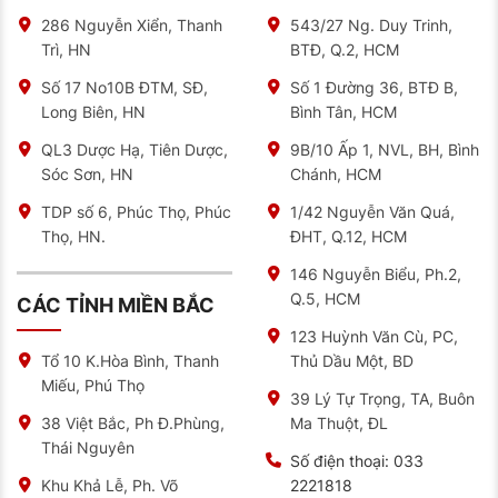
286 Nguyễn Xiển, Thanh
543/27 Ng. Duy Trinh,
Trì, HN
BTĐ, Q.2, HCM
Số 17 No10B ĐTM, SĐ,
Số 1 Đường 36, BTĐ B,
Long Biên, HN
Bình Tân, HCM
QL3 Dược Hạ, Tiên Dược,
9B/10 Ấp 1, NVL, BH, Bình
Sóc Sơn, HN
Chánh, HCM
TDP số 6, Phúc Thọ, Phúc
1/42 Nguyễn Văn Quá,
Thọ, HN.
ĐHT, Q.12, HCM
146 Nguyễn Biểu, Ph.2,
Q.5, HCM
CÁC TỈNH MIỀN BẮC
123 Huỳnh Văn Cù, PC,
Thủ Dầu Một, BD
Tổ 10 K.Hòa Bình, Thanh
Miếu, Phú Thọ
39 Lý Tự Trọng, TA, Buôn
Ma Thuột, ĐL
38 Việt Bắc, Ph Đ.Phùng,
Thái Nguyên
Số điện thoại:
033
2221818
Khu Khả Lễ, Ph. Võ