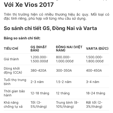
Với Xe Vios 2017
Trên thị trường hiện có nhiều thương hiệu ắc quy. Mỗi loại có
đặc tính riêng, phù hợp với từng nhu cầu sử dụng.
So sánh chi tiết GS, Đồng Nai và Varta
Bảng so sánh chi tiết:
GS (NHẬT
ĐỒNG NAI (VIỆT
TIÊU CHÍ
VARTA (ĐỨC)
BẢN)
NAM)
1.200.000-
800.000-
1.500.000-
Giá thành
1.500.000đ
1.000.000đ
1.800.000đ
Dòng khởi
380-420A
300-350A
400-450A
động (CCA)
Tuổi thọ trung
2-3 năm
1.5-2 năm
3-4 năm
bình
Thời gian bảo
12-18 tháng
12 tháng
18-24 tháng
hành
Khả năng
Tốt (3-
Trung bình (8-
Rất tốt (2-
chống tự xả
5%/tháng)
10%/tháng)
3%/tháng)