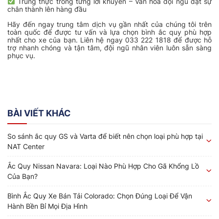
Trung thực trong từng lời khuyên – Văn hóa đội ngũ đặt sự
chân thành lên hàng đầu
Hãy đến ngay trung tâm dịch vụ gần nhất của chúng tôi trên
toàn quốc để được tư vấn và lựa chọn bình ắc quy phù hợp
nhất cho xe của bạn. Liên hệ ngay 033 222 1818 để được hỗ
trợ nhanh chóng và tận tâm, đội ngũ nhân viên luôn sẵn sàng
phục vụ.
BÀI VIẾT KHÁC
So sánh ắc quy GS và Varta để biết nên chọn loại phù hợp tại
NAT Center
Ắc Quy Nissan Navara: Loại Nào Phù Hợp Cho Gã Khổng Lồ
Của Bạn?
Bình Ắc Quy Xe Bán Tải Colorado: Chọn Đúng Loại Để Vận
Hành Bền Bỉ Mọi Địa Hình