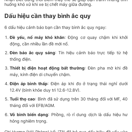
huống khó xử khi xe bị chết máy giữa đường.
Dấu hiệu cần thay bình ắc quy
6 dấu hiệu cảnh báo bạn cần thay bình ắc quy ngay:
Đề yếu, nổ máy khó khăn
: Động cơ quay chậm khi khởi
động, cần nhiều lần đề mới nổ.
Đèn báo ắc quy sáng
: Tín hiệu cảnh báo trực tiếp từ hệ
thống điện.
Thiết bị điện hoạt động bất thường
: Đèn pha mờ khi đề
máy, kính điện di chuyển chậm.
Điện áp bình thấp
: Điện áp khi đo ở trạng thái nghỉ dưới
12.4V (bình khỏe duy trì 12.6-12.8V).
Tuổi thọ cao
: Bình đã sử dụng trên 30 tháng đối với MF, 40
tháng đối với EFB/AGM.
Vỏ bình biến dạng
: Phồng, rò rỉ dung dịch là dấu hiệu hư
hỏng nghiêm trọng.
Chị Hương (Hải Phòng) kể: “Tôi đã bỏ qua dấu hiệu đề yếu vào