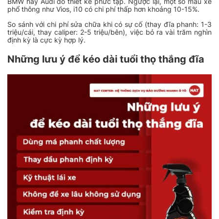
BMW hay Audi do thiết kế phức tạp. Ngược lại, một số mẫu xe
phổ thông như Vios, i10 có chi phí thấp hơn khoảng 10-15%.
So sánh với chi phí sửa chữa khi có sự cố (thay đĩa phanh: 1-3
triệu/cái, thay caliper: 2-5 triệu/bên), việc bỏ ra vài trăm nghìn
định kỳ là cực kỳ hợp lý.
Những lưu ý để kéo dài tuổi thọ thắng đĩa