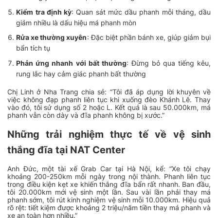
Kiểm tra định kỳ
: Quan sát mức dầu phanh mỗi tháng, dầu
giảm nhiều là dấu hiệu má phanh mòn
Rửa xe thường xuyên
: Đặc biệt phần bánh xe, giúp giảm bụi
bẩn tích tụ
Phản ứng nhanh với bất thường
: Đừng bỏ qua tiếng kêu,
rung lắc hay cảm giác phanh bất thường
Chị Linh ở Nha Trang chia sẻ: “Tôi đã áp dụng lời khuyên về
việc không đạp phanh liên tục khi xuống đèo Khánh Lê. Thay
vào đó, tôi sử dụng số 2 hoặc L. Kết quả là sau 50.000km, má
phanh vẫn còn dày và đĩa phanh không bị xước.”
Những trải nghiệm thực tế về vệ sinh
thắng đĩa tại NAT Center
Anh Đức, một tài xế Grab Car tại Hà Nội, kể: “Xe tôi chạy
khoảng 200-250km mỗi ngày trong nội thành. Phanh liên tục
trong điều kiện kẹt xe khiến thắng đĩa bẩn rất nhanh. Ban đầu,
tôi 20.000km mới vệ sinh một lần. Sau vài lần phải thay má
phanh sớm, tôi rút kinh nghiệm vệ sinh mỗi 10.000km. Hiệu quả
rõ rệt: tiết kiệm được khoảng 2 triệu/năm tiền thay má phanh và
xe an toàn hơn nhiều.”