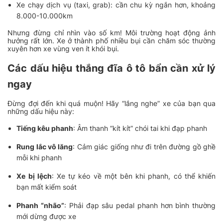
Xe chạy dịch vụ (taxi, grab): cần chu kỳ ngắn hơn, khoảng
8.000-10.000km
Nhưng đừng chỉ nhìn vào số km! Môi trường hoạt động ảnh
hưởng rất lớn. Xe ở thành phố nhiều bụi cần chăm sóc thường
xuyên hơn xe vùng ven ít khói bụi.
Các dấu hiệu thắng đĩa ô tô bẩn cần xử lý
ngay
Đừng đợi đến khi quá muộn! Hãy “lắng nghe” xe của bạn qua
những dấu hiệu này:
Tiếng kêu phanh
: Âm thanh “kít kít” chói tai khi đạp phanh
Rung lắc vô lăng
: Cảm giác giống như đi trên đường gồ ghề
mỗi khi phanh
Xe bị lệch
: Xe tự kéo về một bên khi phanh, có thể khiến
bạn mất kiểm soát
Phanh “nhão”
: Phải đạp sâu pedal phanh hơn bình thường
mới dừng được xe