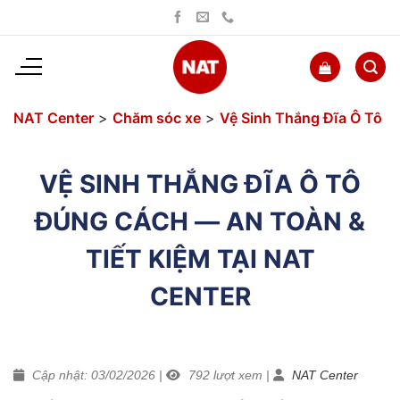
Bỏ
qua
nội
dung
NAT Center
>
Chăm sóc xe
>
Vệ Sinh Thắng Đĩa Ô Tô
VỆ SINH THẮNG ĐĨA Ô TÔ
ĐÚNG CÁCH — AN TOÀN &
TIẾT KIỆM TẠI NAT
CENTER
Cập nhật: 03/02/2026
|
792
lượt xem
|
NAT Center