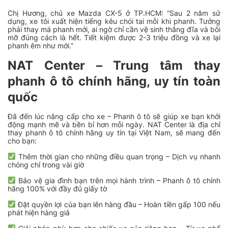
Chị Hương, chủ xe Mazda CX-5 ở TP.HCM: “Sau 2 năm sử
dụng, xe tôi xuất hiện tiếng kêu chói tai mỗi khi phanh. Tưởng
phải thay má phanh mới, ai ngờ chỉ cần vệ sinh thắng đĩa và bôi
mỡ đúng cách là hết. Tiết kiệm được 2-3 triệu đồng và xe lại
phanh êm như mới.”
NAT Center – Trung tâm thay
phanh ô tô chính hãng, uy tín toàn
quốc
Đã đến lúc nâng cấp cho xe – Phanh ô tô sẽ giúp xe bạn khởi
động mạnh mẽ và bền bỉ hơn mỗi ngày. NAT Center là địa chỉ
thay phanh ô tô chính hãng uy tín tại Việt Nam, sẽ mang đến
cho bạn:
Thêm thời gian cho những điều quan trọng – Dịch vụ nhanh
chóng chỉ trong vài giờ
Bảo vệ gia đình bạn trên mọi hành trình – Phanh ô tô chính
hãng 100% với đầy đủ giấy tờ
Đặt quyền lợi của bạn lên hàng đầu – Hoàn tiền gấp 100 nếu
phát hiện hàng giả