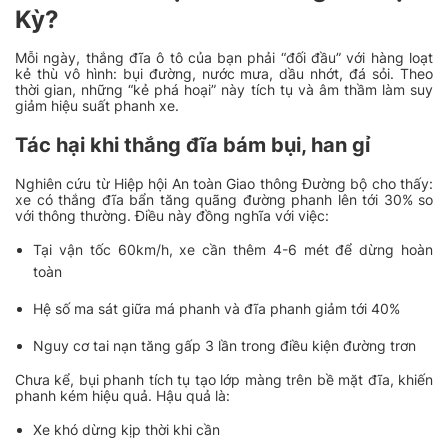
Kỳ?
Mỗi ngày, thắng đĩa ô tô của bạn phải “đối đầu” với hàng loạt
kẻ thù vô hình: bụi đường, nước mưa, dầu nhớt, đá sỏi. Theo
thời gian, những “kẻ phá hoại” này tích tụ và âm thầm làm suy
giảm hiệu suất phanh xe.
Tác hại khi thắng đĩa bám bụi, han gỉ
Nghiên cứu từ Hiệp hội An toàn Giao thông Đường bộ cho thấy:
xe có thắng đĩa bẩn tăng quãng đường phanh lên tới 30% so
với thông thường. Điều này đồng nghĩa với việc:
Tại vận tốc 60km/h, xe cần thêm 4-6 mét để dừng hoàn
toàn
Hệ số ma sát giữa má phanh và đĩa phanh giảm tới 40%
Nguy cơ tai nạn tăng gấp 3 lần trong điều kiện đường trơn
Chưa kể, bụi phanh tích tụ tạo lớp màng trên bề mặt đĩa, khiến
phanh kém hiệu quả. Hậu quả là:
Xe khó dừng kịp thời khi cần