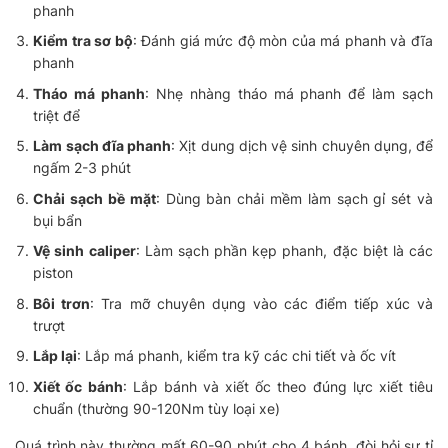
phanh
Kiểm tra sơ bộ
: Đánh giá mức độ mòn của má phanh và đĩa
phanh
Tháo má phanh
: Nhẹ nhàng tháo má phanh để làm sạch
triệt để
Làm sạch đĩa phanh
: Xịt dung dịch vệ sinh chuyên dụng, để
ngấm 2-3 phút
Chải sạch bề mặt
: Dùng bàn chải mềm làm sạch gỉ sét và
bụi bẩn
Vệ sinh caliper
: Làm sạch phần kẹp phanh, đặc biệt là các
piston
Bôi trơn
: Tra mỡ chuyên dụng vào các điểm tiếp xúc và
trượt
Lắp lại
: Lắp má phanh, kiểm tra kỹ các chi tiết và ốc vít
Xiết ốc bánh
: Lắp bánh và xiết ốc theo đúng lực xiết tiêu
chuẩn (thường 90-120Nm tùy loại xe)
Quá trình này thường mất 60-90 phút cho 4 bánh, đòi hỏi sự tỉ