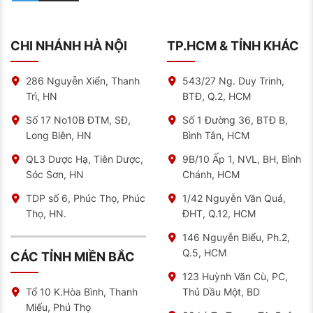
CHI NHÁNH HÀ NỘI
TP.HCM & TỈNH KHÁC
286 Nguyễn Xiển, Thanh
543/27 Ng. Duy Trinh,
Trì, HN
BTĐ, Q.2, HCM
Số 17 No10B ĐTM, SĐ,
Số 1 Đường 36, BTĐ B,
Long Biên, HN
Bình Tân, HCM
QL3 Dược Hạ, Tiên Dược,
9B/10 Ấp 1, NVL, BH, Bình
Sóc Sơn, HN
Chánh, HCM
TDP số 6, Phúc Thọ, Phúc
1/42 Nguyễn Văn Quá,
Thọ, HN.
ĐHT, Q.12, HCM
146 Nguyễn Biểu, Ph.2,
Q.5, HCM
CÁC TỈNH MIỀN BẮC
123 Huỳnh Văn Cù, PC,
Thủ Dầu Một, BD
Tổ 10 K.Hòa Bình, Thanh
Miếu, Phú Thọ