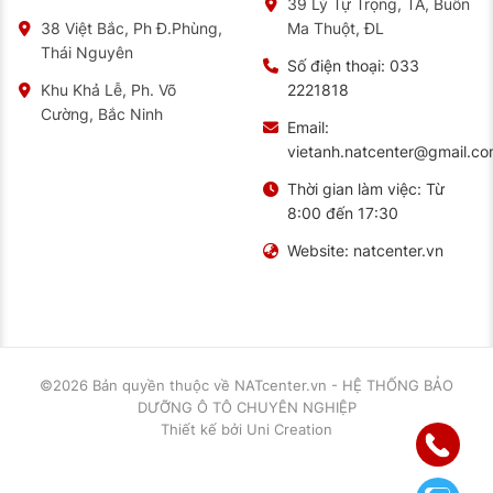
39 Lý Tự Trọng, TA, Buôn
Ma Thuột, ĐL
38 Việt Bắc, Ph Đ.Phùng,
Thái Nguyên
Số điện thoại:
033
2221818
Khu Khả Lễ, Ph. Võ
Cường, Bắc Ninh
Email:
vietanh.natcenter@gmail.c
Thời gian làm việc:
Từ
8:00 đến 17:30
Website:
natcenter.vn
©2026 Bản quyền thuộc về
NATcenter.vn - HỆ THỐNG BẢO
DƯỠNG Ô TÔ CHUYÊN NGHIỆP
Thiết kế
bởi
Uni Creation