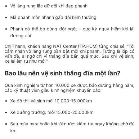
Vô lăng rung lắc dữ dội khi đạp phanh
Má phanh mòn nhanh gấp đôi bình thường
Phanh có thể bó cứng đột ngột – cực kỳ nguy hiểm khi lái
đường dài
Chị Thanh, khách hàng NAT Center (TP.HCM) từng chia sẻ: “Tôi
cảm nhận vô lăng rung bần bật mỗi khi phanh. Tưởng là lốp có
vấn đề, ai ngờ chỉ vì thắng đĩa bẩn quá mức. Sau khi vệ sinh,
xe lại êm ru như mới.”
Bao lâu nên vệ sinh thắng đĩa một lần?
Qua kinh nghiệm từ hơn 10.000 xe được bảo dưỡng hàng năm,
các kỹ thuật viên giàu kinh nghiệm khuyến cáo:
Xe đô thị: vệ sinh mỗi 10.000-15.000km
Xe đường trường: mỗi 15.000-20.000km
Sau mùa mưa hoặc khi lội nước: kiểm tra ngay không chờ đủ
km