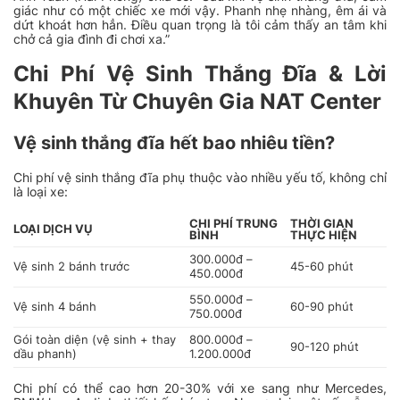
giác như có một chiếc xe mới vậy. Phanh nhẹ nhàng, êm ái và
dứt khoát hơn hẳn. Điều quan trọng là tôi cảm thấy an tâm khi
chở cả gia đình đi chơi xa.”
Chi Phí Vệ Sinh Thắng Đĩa & Lời
Khuyên Từ Chuyên Gia NAT Center
Vệ sinh thắng đĩa hết bao nhiêu tiền?
Chi phí vệ sinh thắng đĩa phụ thuộc vào nhiều yếu tố, không chỉ
là loại xe:
CHI PHÍ TRUNG
THỜI GIAN
LOẠI DỊCH VỤ
BÌNH
THỰC HIỆN
300.000đ –
Vệ sinh 2 bánh trước
45-60 phút
450.000đ
550.000đ –
Vệ sinh 4 bánh
60-90 phút
750.000đ
Gói toàn diện (vệ sinh + thay
800.000đ –
90-120 phút
dầu phanh)
1.200.000đ
Chi phí có thể cao hơn 20-30% với xe sang như Mercedes,