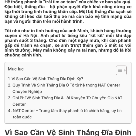
Hệ thống phanh là “trái tim an toàn” của chiếc xe bạn yêu quý.
Đặc biệt, thắng đĩa – bộ phận quyết định khả năng dừng xe
kịp thời trong tình huống khẩn cấp. Một bộ thắng đĩa sạch sẽ
không chỉ kéo dài tuổi thọ xe mà còn bảo vệ tính mạng của
bạn và người thân trên mỗi hành trình.
Tôi nhớ như in tình huống của anh Minh, khách hàng thường
xuyên ở Hà Nội. Anh phớt lờ tiếng kêu “kít kít” mỗi khi đạp
phanh suốt 3 tháng. Cho đến một ngày mưa, khi cần phanh
gấp để tránh va chạm, xe anh trượt thêm gần 5 mét so với
bình thường. May mắn không xảy ra tai nạn, nhưng đó là hồi
chuông cảnh tỉnh.
Mục lục
Vì Sao Cần Vệ Sinh Thắng Đĩa Định Kỳ?
Quy Trình Vệ Sinh Thắng Đĩa Ô Tô từ hệ thống NAT Center
Chuyên Nghiệp
Chi Phí Vệ Sinh Thắng Đĩa & Lời Khuyên Từ Chuyên Gia NAT
Center
NAT Center – Trung tâm thay phanh ô tô chính hãng, uy tín
toàn quốc
Vì Sao Cần Vệ Sinh Thắng Đĩa Định