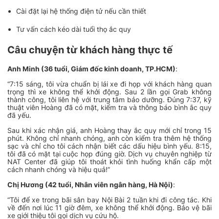
Cài đặt lại hệ thống điện tử nếu cần thiết
Tư vấn cách kéo dài tuổi thọ ắc quy
Câu chuyện từ khách hàng thực tế
Anh Minh (36 tuổi, Giám đốc kinh doanh, TP.HCM)
:
“7:15 sáng, tôi vừa chuẩn bị lái xe đi họp với khách hàng quan
trọng thì xe không thể khởi động. Sau 2 lần gọi Grab không
thành công, tôi liên hệ với trung tâm bảo dưỡng. Đúng 7:37, kỹ
thuật viên Hoàng đã có mặt, kiểm tra và thông báo bình ắc quy
đã yếu.
Sau khi xác nhận giá, anh Hoàng thay ắc quy mới chỉ trong 15
phút. Không chỉ nhanh chóng, anh còn kiểm tra thêm hệ thống
sạc và chỉ cho tôi cách nhận biết các dấu hiệu bình yếu. 8:15,
tôi đã có mặt tại cuộc họp đúng giờ. Dịch vụ chuyên nghiệp từ
NAT Center đã giúp tôi thoát khỏi tình huống khẩn cấp một
cách nhanh chóng và hiệu quả!”
Chị Hương (42 tuổi, Nhân viên ngân hàng, Hà Nội)
:
“Tôi để xe trong bãi sân bay Nội Bài 2 tuần khi đi công tác. Khi
về đến nơi lúc 11 giờ đêm, xe không thể khởi động. Bảo vệ bãi
xe giới thiệu tôi gọi dịch vụ cứu hộ.