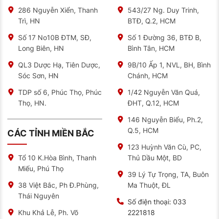
286 Nguyễn Xiển, Thanh
543/27 Ng. Duy Trinh,
Trì, HN
BTĐ, Q.2, HCM
Số 17 No10B ĐTM, SĐ,
Số 1 Đường 36, BTĐ B,
Long Biên, HN
Bình Tân, HCM
QL3 Dược Hạ, Tiên Dược,
9B/10 Ấp 1, NVL, BH, Bình
Sóc Sơn, HN
Chánh, HCM
TDP số 6, Phúc Thọ, Phúc
1/42 Nguyễn Văn Quá,
Thọ, HN.
ĐHT, Q.12, HCM
146 Nguyễn Biểu, Ph.2,
Q.5, HCM
CÁC TỈNH MIỀN BẮC
123 Huỳnh Văn Cù, PC,
Thủ Dầu Một, BD
Tổ 10 K.Hòa Bình, Thanh
Miếu, Phú Thọ
39 Lý Tự Trọng, TA, Buôn
Ma Thuột, ĐL
38 Việt Bắc, Ph Đ.Phùng,
Thái Nguyên
Số điện thoại:
033
2221818
Khu Khả Lễ, Ph. Võ