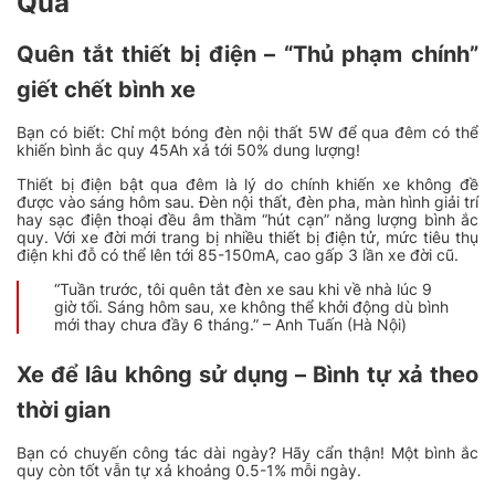
Qua
Quên tắt thiết bị điện – “Thủ phạm chính”
giết chết bình xe
Bạn có biết: Chỉ một bóng đèn nội thất 5W để qua đêm có thể
khiến bình ắc quy 45Ah xả tới 50% dung lượng!
Thiết bị điện bật qua đêm là lý do chính khiến xe không đề
được vào sáng hôm sau. Đèn nội thất, đèn pha, màn hình giải trí
hay sạc điện thoại đều âm thầm “hút cạn” năng lượng bình ắc
quy. Với xe đời mới trang bị nhiều thiết bị điện tử, mức tiêu thụ
điện khi đỗ có thể lên tới 85-150mA, cao gấp 3 lần xe đời cũ.
“Tuần trước, tôi quên tắt đèn xe sau khi về nhà lúc 9
giờ tối. Sáng hôm sau, xe không thể khởi động dù bình
mới thay chưa đầy 6 tháng.” – Anh Tuấn (Hà Nội)
Xe để lâu không sử dụng – Bình tự xả theo
thời gian
Bạn có chuyến công tác dài ngày? Hãy cẩn thận! Một bình ắc
quy còn tốt vẫn tự xả khoảng 0.5-1% mỗi ngày.