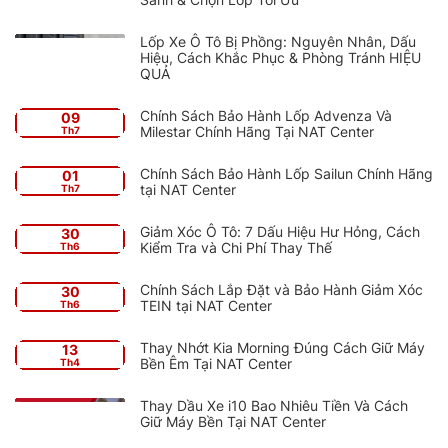
Lốp Xe Ô Tô Bị Phồng: Nguyên Nhân, Dấu
Hiệu, Cách Khắc Phục & Phòng Tránh HIỆU
QUẢ
Chính Sách Bảo Hành Lốp Advenza Và
09
Milestar Chính Hãng Tại NAT Center
Th7
Chính Sách Bảo Hành Lốp Sailun Chính Hãng
01
tại NAT Center
Th7
Giảm Xóc Ô Tô: 7 Dấu Hiệu Hư Hỏng, Cách
30
Kiểm Tra và Chi Phí Thay Thế
Th6
Chính Sách Lắp Đặt và Bảo Hành Giảm Xóc
30
TEIN tại NAT Center
Th6
Thay Nhớt Kia Morning Đúng Cách Giữ Máy
13
Bền Êm Tại NAT Center
Th4
Thay Dầu Xe i10 Bao Nhiêu Tiền Và Cách
Giữ Máy Bền Tại NAT Center