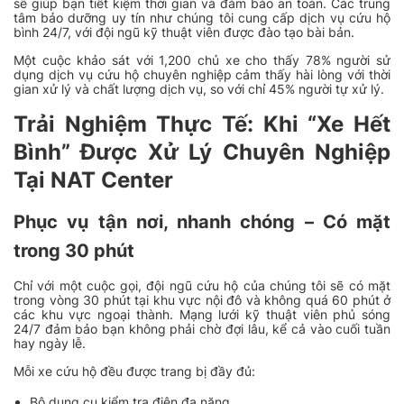
sẽ giúp bạn tiết kiệm thời gian và đảm bảo an toàn. Các trung
tâm bảo dưỡng uy tín như chúng tôi cung cấp dịch vụ cứu hộ
bình 24/7, với đội ngũ kỹ thuật viên được đào tạo bài bản.
Một cuộc khảo sát với 1,200 chủ xe cho thấy 78% người sử
dụng dịch vụ cứu hộ chuyên nghiệp cảm thấy hài lòng với thời
gian xử lý và chất lượng dịch vụ, so với chỉ 45% người tự xử lý.
Trải Nghiệm Thực Tế: Khi “Xe Hết
Bình” Được Xử Lý Chuyên Nghiệp
Tại NAT Center
Phục vụ tận nơi, nhanh chóng – Có mặt
trong 30 phút
Chỉ với một cuộc gọi, đội ngũ cứu hộ của chúng tôi sẽ có mặt
trong vòng 30 phút tại khu vực nội đô và không quá 60 phút ở
các khu vực ngoại thành. Mạng lưới kỹ thuật viên phủ sóng
24/7 đảm bảo bạn không phải chờ đợi lâu, kể cả vào cuối tuần
hay ngày lễ.
Mỗi xe cứu hộ đều được trang bị đầy đủ:
Bộ dụng cụ kiểm tra điện đa năng