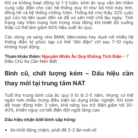
Khi xe không hoạt động từ 1-2 tuần, bình ắc quy vẫn âm thầm
cung cấp điện cho các hệ thống duy trì như bộ nhớ máy tính,
đồng hồ và hệ thống chống trộm. Thống kê cho thấy 22% cuộc
gọi cứu hộ liên quan đến xe để xe yên một chỗ lâu ngày. Tình
trạng này trầm trọng hơn trong mùa đông khi nhiệt độ xuống
thấp có thể làm giảm 60% hiệu suất ắc quy.
Các dòng xe sang như BMW, Mercedes hay Audi với nhiều hệ
thống điện tử phức tạp có thể “đói điện” chỉ sau 7-10 ngày
không hoạt động.
Tham khảo thêm:
Nguyên Nhân Ắc Quy Không Tích Điện
– 7
Điều Chủ Xe Cần Nên Biết
Bình cũ, chất lượng kém – Dấu hiệu cần
thay mới tại trung tâm NAT
Tuổi thọ trung bình của ắc quy ô tô là 2-5 năm, nhưng có thể
ngắn hơn nhiều trong điều kiện sử dụng khắc nghiệt. Khi bình
đã hoạt động trên 3 năm, khả năng lưu trữ điện giảm tới 30-
40%, khiến nguy cơ hết điện đột ngột tăng cao.
Dấu hiệu nhận biết bình sắp hỏng:
Xe khởi động chậm, phải đề 2-3 lần mới nổ