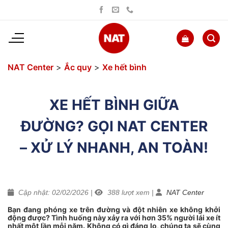
Bỏ
qua
nội
dung
NAT Center
>
Ắc quy
>
Xe hết bình
XE HẾT BÌNH GIỮA
ĐƯỜNG? GỌI NAT CENTER
– XỬ LÝ NHANH, AN TOÀN!
Cập nhật: 02/02/2026
|
388
lượt xem
|
NAT Center
Bạn đang phóng xe trên đường và đột nhiên xe không khởi
động được? Tình huống này xảy ra với hơn 35% người lái xe ít
nhất một lần mỗi năm. Không có gì đáng lo, chúng ta sẽ cùng