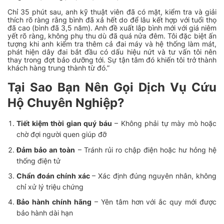
Chỉ 35 phút sau, anh kỹ thuật viên đã có mặt, kiểm tra và giải
thích rõ ràng rằng bình đã xả hết do để lâu kết hợp với tuổi thọ
đã cao (bình đã 3,5 năm). Anh đề xuất lắp bình mới với giá niêm
yết rõ ràng, không phụ thu dù đã quá nửa đêm. Tôi đặc biệt ấn
tượng khi anh kiểm tra thêm cả đai máy và hệ thống làm mát,
phát hiện dây đai bắt đầu có dấu hiệu nứt và tư vấn tôi nên
thay trong đợt bảo dưỡng tới. Sự tận tâm đó khiến tôi trở thành
khách hàng trung thành từ đó.”
Tại Sao Bạn Nên Gọi Dịch Vụ Cứu
Hộ Chuyên Nghiệp?
Tiết kiệm thời gian quý báu
– Không phải tự mày mò hoặc
chờ đợi người quen giúp đỡ
Đảm bảo an toàn
– Tránh rủi ro chập điện hoặc hư hỏng hệ
thống điện tử
Chẩn đoán chính xác
– Xác định đúng nguyên nhân, không
chỉ xử lý triệu chứng
Bảo hành chính hãng
– Yên tâm hơn với ắc quy mới được
bảo hành dài hạn