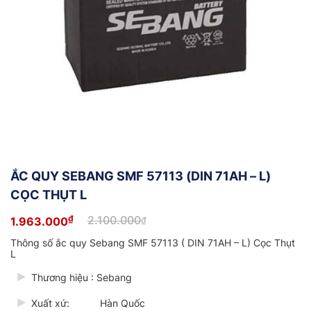
ẮC QUY SEBANG SMF 57113 (DIN 71AH – L)
CỌC THỤT L
₫
2.100.000
1.963.000
₫
Giá
Giá
gốc
hiện
Thông số ắc quy Sebang SMF 57113 ( DIN 71AH – L) Cọc Thụt
là:
tại
L
2.100.000₫.
là:
1.963.000₫.
Thương hiệu : Sebang
Xuất xứ: Hàn Quốc