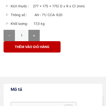
Kích thước : 277 x 175 x 175( D x R x C) (mm)
Thông số : AH : 71/ CCA: 620
Khối lượng: 17,0 kg
ẮC QUY SEBANG SMF 57113 (DIN 71AH – L) CỌC THỤT L số lượng
THÊM VÀO GIỎ HÀNG
Mô tả