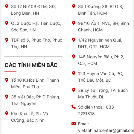
Số 17 No10B ĐTM, SĐ,
Số 1 Đường 36, BTĐ B,
Địa chỉ bán ắc quy Sebang uy tín, chất lượng
Long Biên, HN
Bình Tân, HCM
Hiện nay, không khó để chúng ta có thể tìm mua được
ắc quy ô tô. Nhưng việc tìm được đại lý bán hàng để
QL3 Dược Hạ, Tiên Dược,
9B/10 Ấp 1, NVL, BH, Bình
có được sản phẩm chất lượng là rất quan trọng.
Sóc Sơn, HN
Chánh, HCM
Để đáp ứng được nhu cầu đó, NAT Center sẽ cung
TDP số 6, Phúc Thọ, Phúc
1/42 Nguyễn Văn Quá,
cấp cho các bạn các mẫu sản phẩm ắc quy Sebang,
Thọ, HN.
ĐHT, Q.12, HCM
đảm bảo chất lượng và giá cả cạnh tranh trên thị
trường.
146 Nguyễn Biểu, Ph.2,
Tại đây, chúng tôi cam kết sản phẩm chính hãng, chất
Q.5, HCM
CÁC TỈNH MIỀN BẮC
lượng được nhập khẩu từ Hàn Quốc. Ngoài ra, công ty
còn có những ưu đãi đặc biệt dành cho khách hàng.
123 Huỳnh Văn Cù, PC,
Thủ Dầu Một, BD
Tổ 10 K.Hòa Bình, Thanh
Hãy liên hệ ngay với chúng tôi để được tư vấn và hỗ
Miếu, Phú Thọ
trợ lựa chọn được loại ắc quy phù hợp cho xe của bạn
39 Lý Tự Trọng, TA, Buôn
nhé.
Ma Thuột, ĐL
38 Việt Bắc, Ph Đ.Phùng,
NAT CENTER
hân hạnh được phục vụ quý khách hàng
Thái Nguyên
thân yêu!
Số điện thoại:
033
2221818
Khu Khả Lễ, Ph. Võ
Cường, Bắc Ninh
Email:
vietanh.natcenter@gmail.c