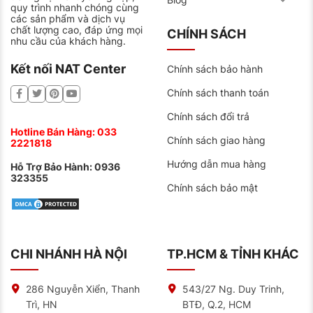
quy trình nhanh chóng cùng
Dòng ắc quy EFB
các sản phẩm và dịch vụ
chất lượng cao, đáp ứng mọi
CHÍNH SÁCH
Nâng tầm nhận dạng thương hiệu ắc quy trên toàn
nhu cầu của khách hàng.
cầu. Dòng ắc quy này được nhà máy nâng cao công
suất cùng với dung lượng và độ bền cao.
Kết nối NAT Center
Chính sách bảo hành
Được đánh giá với các tiêu chuẩn của Đức.
Chính sách thanh toán
Tạo ra dựa vào các kỹ năng kỹ thuật cốt lõi của
Chính sách đổi trả
nhà máy Sebang Global Battery.
Hotline Bán Hàng:
033
Chính sách giao hàng
2221818
Hướng dẫn mua hàng
Hỗ Trợ Bảo Hành:
0936
323355
Chính sách bảo mật
CHI NHÁNH HÀ NỘI
TP.HCM & TỈNH KHÁC
286 Nguyễn Xiển, Thanh
543/27 Ng. Duy Trinh,
Trì, HN
BTĐ, Q.2, HCM