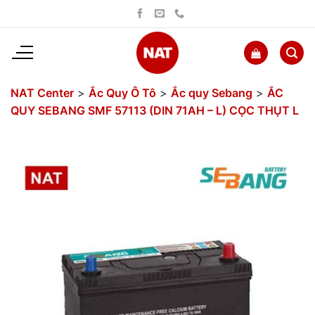
Bỏ
qua
nội
dung
NAT Center
>
Ắc Quy Ô Tô
>
Ắc quy Sebang
>
ẮC
QUY SEBANG SMF 57113 (DIN 71AH – L) CỌC THỤT L