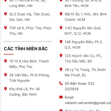
Số 17 No10B ĐTM, SĐ,
Số 1 Đường 36, BTĐ B,
có được sản phẩm chất lượng là rất quan trọng.
Long Biên, HN
Bình Tân, HCM
Để đáp ứng được nhu cầu đó, NAT Center sẽ cung
cấp cho các bạn các mẫu sản phẩm ắc quy Sebang,
QL3 Dược Hạ, Tiên Dược,
9B/10 Ấp 1, NVL, BH, Bình
đảm bảo chất lượng và giá cả cạnh tranh trên thị
Sóc Sơn, HN
Chánh, HCM
trường.
TDP số 6, Phúc Thọ, Phúc
1/42 Nguyễn Văn Quá,
Tại đây, chúng tôi cam kết sản phẩm chính hãng, chất
lượng được nhập khẩu từ Hàn Quốc. Ngoài ra, công ty
Thọ, HN.
ĐHT, Q.12, HCM
còn có những ưu đãi đặc biệt dành cho khách hàng.
146 Nguyễn Biểu, Ph.2,
Hãy liên hệ ngay với chúng tôi để được tư vấn và hỗ
Q.5, HCM
CÁC TỈNH MIỀN BẮC
trợ lựa chọn được loại ắc quy phù hợp cho xe của bạn
nhé.
123 Huỳnh Văn Cù, PC,
Thủ Dầu Một, BD
Tổ 10 K.Hòa Bình, Thanh
Miếu, Phú Thọ
39 Lý Tự Trọng, TA, Buôn
Ma Thuột, ĐL
38 Việt Bắc, Ph Đ.Phùng,
Thái Nguyên
Số điện thoại:
033
2221818
Khu Khả Lễ, Ph. Võ
Cường, Bắc Ninh
Email:
vietanh.natcenter@gmail.c