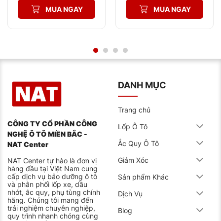
2.750.000₫.
là:
2.800.000₫.
là:
MUA NGAY
MUA NGAY
Ngăn chặn thời lượng ắc quy thấp ở nhiệt độ cao.
2.576.000₫.
2.614.000₫.
Nâng cấp hiệu suất khởi động cho tấm hợp kim
canxi đặc biệt.
Sử dụng nước có độ tinh khiết cao.
Dòng ắc quy AGM
DANH MỤC
Dành cho dòng xe khởi động nhanh có hệ thống ISG.
Dòng ắc quy này ngoài tăng độ bền thì nó còn tăng
cường khả năng sạc nhanh thích hợp cho xe có hệ
thống ISG.
Trang chủ
CÔNG TY CỔ PHẦN CÔNG
Lốp Ô Tô
Tiết kiệm 5 – 10% nhiên liệu cho xe.
NGHỆ Ô TÔ MIỀN BẮC -
Kéo dài tuổi thọ lên đến 300%.
Ắc Quy Ô Tô
NAT Center
Hệ thống quản lý điện năng với công nghệ kiểm
Giảm Xóc
NAT Center tự hào là đơn vị
soát tiết kiệm nhiên liệu.
hàng đầu tại Việt Nam cung
cấp dịch vụ bảo dưỡng ô tô
Sản phẩm Khác
và phân phối lốp xe, dầu
Dòng ắc quy EFB
nhớt, ắc quy, phụ tùng chính
Dịch Vụ
hãng. Chúng tôi mang đến
Nâng tầm nhận dạng thương hiệu ắc quy trên toàn
trải nghiệm chuyên nghiệp,
cầu. Dòng ắc quy này được nhà máy nâng cao công
Blog
quy trình nhanh chóng cùng
suất cùng với dung lượng và độ bền cao.