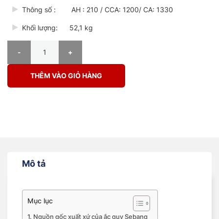
Thông số : AH : 210 / CCA: 1200/ CA: 1330
Khối lượng: 52,1 kg
ẮC QUY SEBANG SMF N200 (200AH) số lượng
THÊM VÀO GIỎ HÀNG
Mô tả
Mục lục
Nguồn gốc xuất xứ của ắc quy Sebang