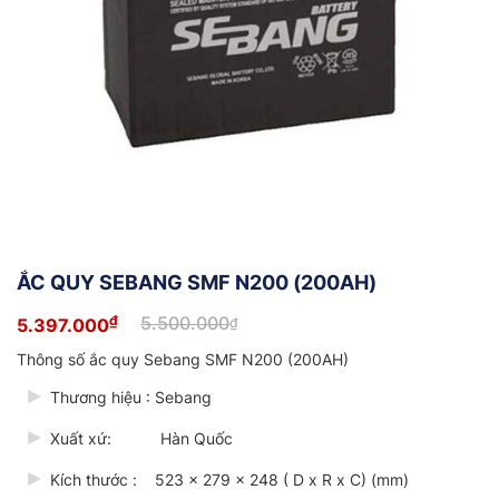
ẮC QUY SEBANG SMF N200 (200AH)
₫
5.500.000
5.397.000
₫
Giá
Giá
gốc
hiện
Thông số ắc quy Sebang SMF N200 (200AH)
là:
tại
5.500.000₫.
là:
Thương hiệu : Sebang
5.397.000₫.
Xuất xứ: Hàn Quốc
Kích thước : 523 x 279 x 248 ( D x R x C) (mm)