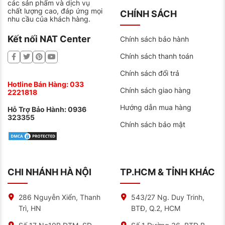
các sản phẩm và dịch vụ
chất lượng cao, đáp ứng mọi
CHÍNH SÁCH
Được đánh giá với các tiêu chuẩn của Đức.
nhu cầu của khách hàng.
Tạo ra dựa vào các kỹ năng kỹ thuật cốt lõi của
Kết nối NAT Center
Chính sách bảo hành
nhà máy Sebang Global Battery.
Chính sách thanh toán
Chính sách đổi trả
Hotline Bán Hàng:
033
Chính sách giao hàng
2221818
Hướng dẫn mua hàng
Hỗ Trợ Bảo Hành:
0936
323355
Chính sách bảo mật
CHI NHÁNH HÀ NỘI
TP.HCM & TỈNH KHÁC
Địa chỉ bán ắc quy Sebang uy tín, chất lượng
286 Nguyễn Xiển, Thanh
543/27 Ng. Duy Trinh,
Trì, HN
BTĐ, Q.2, HCM
Hiện nay, không khó để chúng ta có thể tìm mua được
ắc quy ô tô. Nhưng việc tìm được đại lý bán hàng để