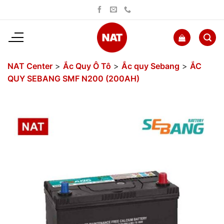
Bỏ
qua
nội
dung
NAT Center
>
Ắc Quy Ô Tô
>
Ắc quy Sebang
>
ẮC
QUY SEBANG SMF N200 (200AH)