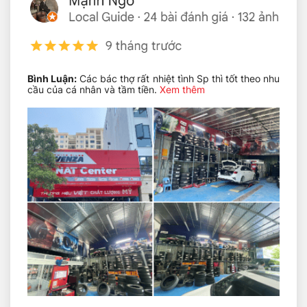
Ắc quy Sebang chất lượng uy tín phân phối tại NAT
Bình Luận:
Các bác thợ rất nhiệt tình Sp thì tốt theo nhu
CENTER
cầu của cá nhân và tầm tiền.
Xem thêm
Đặc điển ắc quy ô tô Sebang
Dùng cho đa dạng các loại xe từ xe nâng, máy
múc, xe cẩu đến các loại xe phỏ biến thông
thường.
Đây là loại ắc quy kín khí, không cần bảo dưỡng,
không cần bổ sung nước cất.
Loại ắc quy này có khả năng hoạt động tốt trong
điều kiện nhiệt độ cao mà không bị giảm tuổi thọ
của ắc quy.
Hợp kim chì – canxi giúp nâng cao khả năng khởi
động