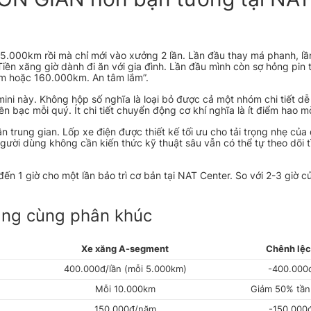
15.000km rồi mà chỉ mới vào xưởng 2 lần. Lần đầu thay má phanh, lần
iền xăng giờ dành đi ăn với gia đình. Lần đầu mình còn sợ hỏng pin 
ăm hoặc 160.000km. An tâm lắm”.
ni này. Không hộp số nghĩa là loại bỏ được cả một nhóm chi tiết dễ
ền bạc mỗi quý. Ít chi tiết chuyển động cơ khí nghĩa là ít điểm hao m
 trung gian. Lốp xe điện được thiết kế tối ưu cho tải trọng nhẹ của 
ời dùng không cần kiến thức kỹ thuật sâu vẫn có thể tự theo dõi t
n 1 giờ cho một lần bảo trì cơ bản tại NAT Center. So với 2-3 giờ c
xăng cùng phân khúc
Xe xăng A-segment
Chênh lệ
400.000đ/lần (mỗi 5.000km)
-400.000
Mỗi 10.000km
Giảm 50% tần
150.000đ/năm
-150.000