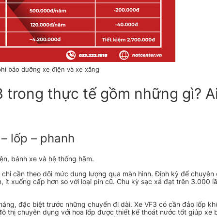
phí bảo dưỡng xe điện và xe xăng
 trong thực tế gồm những gì? A
– lốp – phanh
ện, bánh xe và hệ thống hãm.
 chỉ cần theo dõi mức dung lượng qua màn hình. Định kỳ để chuyên g
n, ít xuống cấp hơn so với loại pin cũ. Chu kỳ sạc xả đạt trên 3.000 
háng, đặc biệt trước những chuyến đi dài. Xe VF3 có cần đảo lốp k
thị chuyên dụng với hoa lốp được thiết kế thoát nước tốt giúp xe