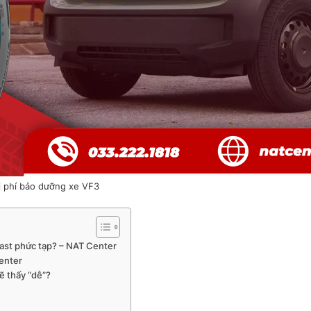
i phí bảo dưỡng xe VF3
fast phức tạp? – NAT Center
enter
ẽ thấy “dễ”?