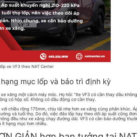
 lốp xe VF3 theo NAT Center
 hạng mục lốp và bảo trì định kỳ
 xe xăng một cách máy móc. Họ hỏi: “Xe VF3 có cần thay dầu không?
 không có hộp số. Không có dầu động cơ cần thay.
ị với chiều rộng 175mm, chịu tải nhẹ hơn xe xăng cùng phân khúc. Áp
ng và tuổi thọ. Do đó, việc đảo lốp hay theo dõi áp suất cũng đơn
không đều như xe xăng chạy đường dài. VF3 có cần bảo dưỡng thư
à ít hạng mục hơn nhiều.
ƠN GIẢN hơn bạn tưởng tại NAT