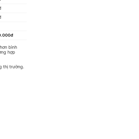
đ
đ
đ
0.000đ
hơn bình
ường hợp
 thị trường.