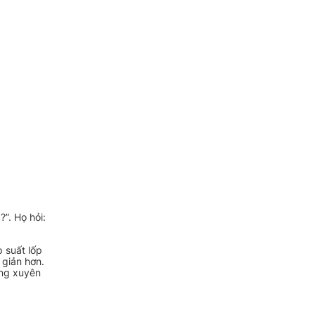
”. Họ hỏi:
 suất lốp
 giản hơn.
ờng xuyên