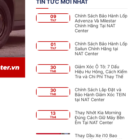
TIN TỨC MỚI NHẤT
Chính Sách Bảo Hành Lốp
09
Advenza Và Milestar
Th7
Chính Hãng Tại NAT
Center
Chính Sách Bảo Hành Lốp
01
Sailun Chính Hãng tại
Th7
NAT Center
Giảm Xóc Ô Tô: 7 Dấu
30
Hiệu Hư Hỏng, Cách Kiểm
Th6
Tra và Chi Phí Thay Thế
Chính Sách Lắp Đặt và
30
Bảo Hành Giảm Xóc TEIN
Th6
tại NAT Center
Thay Nhớt Kia Morning
13
Đúng Cách Giữ Máy Bền
Th4
Êm Tại NAT Center
Thay Dầu Xe i10 Bao