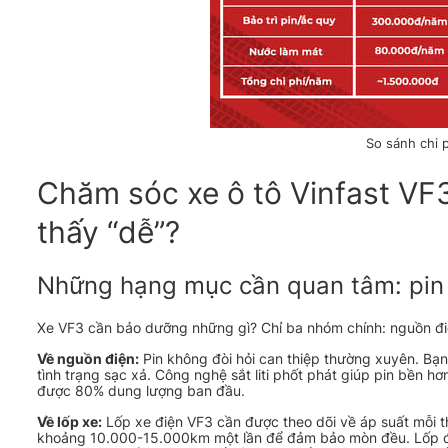
So sánh chi 
Chăm sóc xe ô tô Vinfast VF3
thấy “dễ”?
Những hạng mục cần quan tâm: pin 
Xe VF3 cần bảo dưỡng những gì? Chỉ ba nhóm chính: nguồn đi
Về nguồn điện:
Pin không đòi hỏi can thiệp thường xuyên. Bạn
tình trạng sạc xả. Công nghệ sắt liti phốt phát giúp pin bền hơ
được 80% dung lượng ban đầu.
Về lốp xe:
Lốp xe điện VF3 cần được theo dõi về áp suất mỗi t
khoảng 10.000-15.000km một lần để đảm bảo mòn đều. Lốp đô 