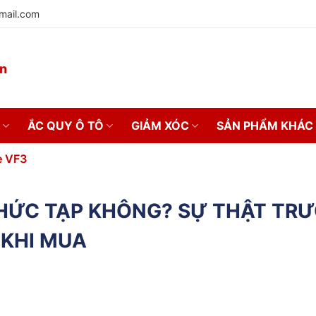
mail.com
on
ẮC QUY Ô TÔ
GIẢM XÓC
SẢN PHẨM KHÁC
e VF3
PHỨC TẠP KHÔNG? SỰ THẬT TR
KHI MUA