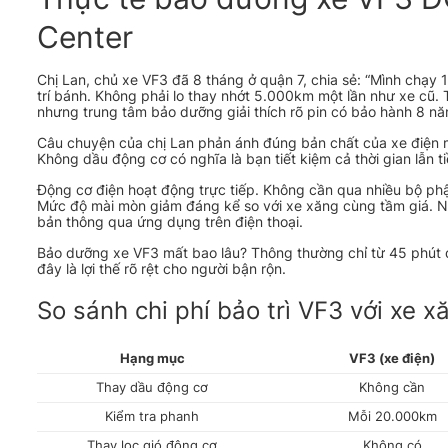
Center
Chị Lan, chủ xe VF3 đã 8 tháng ở quận 7, chia sẻ: “Mình chạy 
trí bánh. Không phải lo thay nhớt 5.000km một lần như xe cũ. T
nhưng trung tâm bảo dưỡng giải thích rõ pin có bảo hành 8 n
Câu chuyện của chị Lan phản ánh đúng bản chất của xe điện mi
Không dầu động cơ có nghĩa là bạn tiết kiệm cả thời gian lẫn ti
Động cơ điện hoạt động trực tiếp. Không cần qua nhiều bộ phận
Mức độ mài mòn giảm đáng kể so với xe xăng cùng tầm giá. Ngư
bản thông qua ứng dụng trên điện thoại.
Bảo dưỡng xe VF3 mất bao lâu? Thông thường chỉ từ 45 phút đế
đây là lợi thế rõ rệt cho người bận rộn.
So sánh chi phí bảo trì VF3 với xe 
Hạng mục
VF3 (xe điện)
Thay dầu động cơ
Không cần
Kiểm tra phanh
Mỗi 20.000km
Thay lọc gió động cơ
Không có