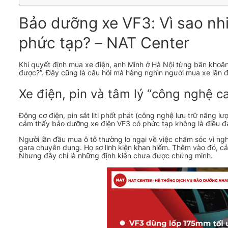
Bảo dưỡng xe VF3: Vì sao nhi
phức tạp? – NAT Center
Khi quyết định mua xe điện, anh Minh ở Hà Nội từng băn khoăn
được?”. Đây cũng là câu hỏi mà hàng nghìn người mua xe lần đ
Xe điện, pin và tâm lý “công nghệ ca
Động cơ điện, pin sắt liti phốt phát (công nghệ lưu trữ năng 
cảm thấy bảo dưỡng xe điện VF3 có phức tạp không là điều đán
Người lần đầu mua ô tô thường lo ngại về việc chăm sóc vì nghĩ
gara chuyên dụng. Họ sợ linh kiện khan hiếm. Thêm vào đó, cảm
Nhưng đây chỉ là những định kiến chưa được chứng minh.