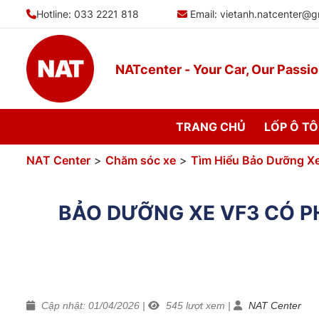
Bỏ
Hotline: 033 2221 818
Email:
vietanh.natcenter@g
qua
nội
dung
NATcenter - Your Car, Our Passi
TRANG CHỦ
LỐP Ô TÔ
NAT Center
>
Chăm sóc xe
>
Tìm Hiểu Bảo Dưỡng X
BẢO DƯỠNG XE VF3 CÓ 
Cập nhật: 01/04/2026
|
545
lượt xem
|
NAT Center