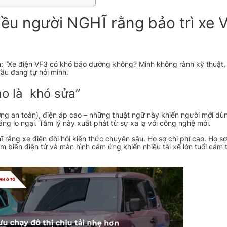
ều người NGHĨ rằng bảo trì xe V
: “Xe điện VF3 có khó bảo dưỡng không? Mình không rành kỹ thuật, l
ầu đang tự hỏi mình.
o là khó sửa”
lượng an toàn), điện áp cao – những thuật ngữ này khiến người mới dù
g lo ngại. Tâm lý này xuất phát từ sự xa lạ với công nghệ mới.
 rằng xe điện đòi hỏi kiến thức chuyên sâu. Họ sợ chi phí cao. Họ sợ
 biến điện tử và màn hình cảm ứng khiến nhiều tài xế lớn tuổi cảm t