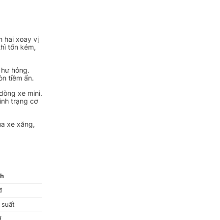
 hai xoay vị
thì tốn kém,
 hư hỏng.
òn tiềm ẩn.
dòng xe mini.
ình trạng cơ
ủa xe xăng,
ch
đ
 suất
đ