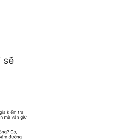
i sẽ
ia kiểm tra
lần mà vẫn giữ
hông? Có,
 bám đường