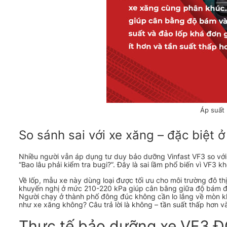
Áp suất
So sánh sai với xe xăng – đặc biệt ở
Nhiều người vẫn áp dụng tư duy bảo dưỡng Vinfast VF3 so với
“Bao lâu phải kiểm tra bugi?”. Đây là sai lầm phổ biến vì VF3
Về lốp, mẫu xe này dùng loại được tối ưu cho môi trường đô th
khuyến nghị ở mức 210-220 kPa giúp cân bằng giữa độ bám đườ
Người chạy ở thành phố đông đúc không cần lo lắng về mòn 
như xe xăng không? Câu trả lời là không – tần suất thấp hơn v
Thực tế bảo dưỡng xe VF3 Đ