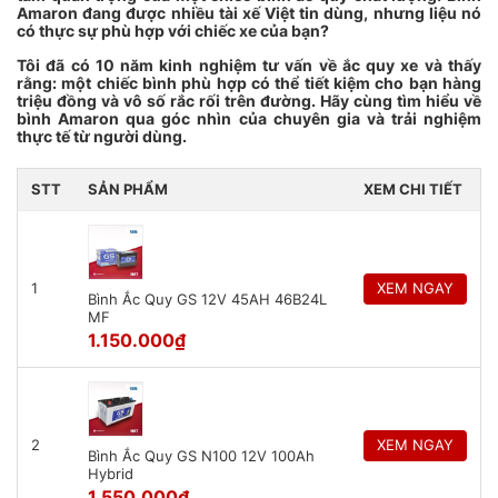
Amaron đang được nhiều tài xế Việt tin dùng, nhưng liệu nó
có thực sự phù hợp với chiếc xe của bạn?
Tôi đã có 10 năm kinh nghiệm tư vấn về ắc quy xe và thấy
rằng: một chiếc bình phù hợp có thể tiết kiệm cho bạn hàng
triệu đồng và vô số rắc rối trên đường. Hãy cùng tìm hiểu về
bình Amaron qua góc nhìn của chuyên gia và trải nghiệm
thực tế từ người dùng.
STT
SẢN PHẨM
XEM CHI TIẾT
1
XEM NGAY
Bình Ắc Quy GS 12V 45AH 46B24L
MF
1.150.000
₫
2
XEM NGAY
Bình Ắc Quy GS N100 12V 100Ah
Hybrid
1.550.000
₫