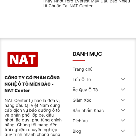
Thay Nhớt Ford Everest Máy Dầu Bao Nhiêu
Lít Chuẩn Tại NAT Center
DANH MỤC
Trang chủ
CÔNG TY CỔ PHẦN CÔNG
Lốp Ô Tô
NGHỆ Ô TÔ MIỀN BẮC -
Ắc Quy Ô Tô
NAT Center
Giảm Xóc
NAT Center tự hào là đơn vị
hàng đầu tại Việt Nam cung
cấp dịch vụ bảo dưỡng ô tô
Sản phẩm Khác
và phân phối lốp xe, dầu
nhớt, ắc quy, phụ tùng chính
Dịch Vụ
hãng. Chúng tôi mang đến
trải nghiệm chuyên nghiệp,
Blog
quy trình nhanh chóng cùng