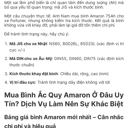
Một sai lầm phổ biến là chỉ quan tâm đến dung lượng (Ah) mà
bỏ qua yếu tố quan trọng: mã JIS và kích thước bình.
Một câu chuyện thực tế: Anh Nam mua bình Amaron 75Ah cho
xe Fortuner, nhưng không kiểm tra kích thước. Kết quả là bình
không vừa với khay đỡ, phải làm lại giá đỡ tốn thêm chi phí.
Để tránh tình trạng này, hãy chú ý:
Mã JIS cho xe Nhật
: NS60, 80D26L, 85D23L (xác định vị trí
cực +/-)
Mã DIN cho xe Âu-Mỹ
: DIN55, DIN60, DIN75 (xác định kích
thước chuẩn)
Kích thước khay đặt bình
: Chiều dài, rộng, cao (mm)
Vị trí đầu cực
: Tránh tình trạng dây điện không với tới
Mua Bình Ắc Quy Amaron Ở Đâu Uy
Tín? Dịch Vụ Làm Nên Sự Khác Biệt
Bảng giá bình Amaron mới nhất – Cân nhắc
chi phí và hiệu quả