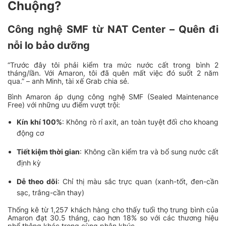
Chuộng?
6
XEM NGAY
Bình Ắc Quy Rocket 70Ah 12V SMF
Công nghệ SMF từ NAT Center – Quên đi
NX110-5
1.500.000
₫
nỗi lo bảo dưỡng
“Trước đây tôi phải kiểm tra mức nước cất trong bình 2
tháng/lần. Với Amaron, tôi đã quên mất việc đó suốt 2 năm
qua.” – anh Minh, tài xế Grab chia sẻ.
7
XEM NGAY
Bình Ắc Quy Khô Rocket 150Ah
Bình Amaron áp dụng công nghệ SMF (Sealed Maintenance
SMF N150
Free) với những ưu điểm vượt trội:
2.780.000
₫
Kín khí 100%
: Không rò rỉ axit, an toàn tuyệt đối cho khoang
động cơ
Tiết kiệm thời gian
: Không cần kiểm tra và bổ sung nước cất
8
XEM NGAY
định kỳ
Bình Ắc Quy Rocket 200Ah SMF
N200
Dễ theo dõi
: Chỉ thị màu sắc trực quan (xanh-tốt, đen-cần
3.610.000
₫
sạc, trắng-cần thay)
Thống kê từ 1,257 khách hàng cho thấy tuổi thọ trung bình của
Amaron đạt 30.5 tháng, cao hơn 18% so với các thương hiệu
phổ thông khác trong cùng phân khúc.