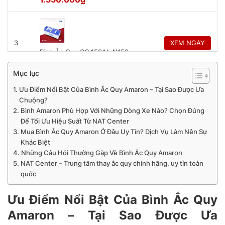
3
XEM NGAY
Bình Ắc Quy GS 150Ah N150
2.400.000
₫
Mục lục
Ưu Điểm Nổi Bật Của Bình Ắc Quy Amaron – Tại Sao Được Ưa
Chuộng?
4
XEM NGAY
Bình Amaron Phù Hợp Với Những Dòng Xe Nào? Chọn Đúng
Ắc Quy GS 200Ah 12V N200
Để Tối Ưu Hiệu Suất Từ NAT Center
3.140.000
₫
Mua Bình Ắc Quy Amaron Ở Đâu Uy Tín? Dịch Vụ Làm Nên Sự
Khác Biệt
Những Câu Hỏi Thường Gặp Về Bình Ắc Quy Amaron
NAT Center – Trung tâm thay ắc quy chính hãng, uy tín toàn
5
XEM NGAY
quốc
Bình Ắc Quy Đồng Nai 12V 50Ah
N50
1.000.000
₫
Ưu Điểm Nổi Bật Của Bình Ắc Quy
Amaron – Tại Sao Được Ưa