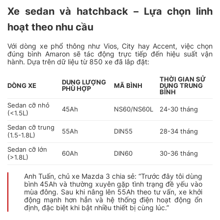
Xe sedan và hatchback – Lựa chọn linh
hoạt theo nhu cầu
Với dòng xe phổ thông như Vios, City hay Accent, việc chọn
đúng bình Amaron sẽ tác động trực tiếp đến hiệu suất vận
hành. Dựa trên dữ liệu từ 850 xe đã lắp đặt:
THỜI GIAN SỬ
DUNG LƯỢNG
DÒNG XE
MÃ BÌNH
DỤNG TRUNG
PHÙ HỢP
BÌNH
Sedan cỡ nhỏ
45Ah
NS60/NS60L
24-30 tháng
(<1.5L)
Sedan cỡ trung
55Ah
DIN55
28-34 tháng
(1.5-1.8L)
Sedan cỡ lớn
60Ah
DIN60
30-36 tháng
(>1.8L)
Anh Tuấn, chủ xe Mazda 3 chia sẻ: “Trước đây tôi dùng
bình 45Ah và thường xuyên gặp tình trạng đề yếu vào
mùa đông. Sau khi nâng lên 55Ah theo tư vấn, xe khởi
động mạnh hơn hẳn và hệ thống điện hoạt động ổn
định, đặc biệt khi bật nhiều thiết bị cùng lúc.”