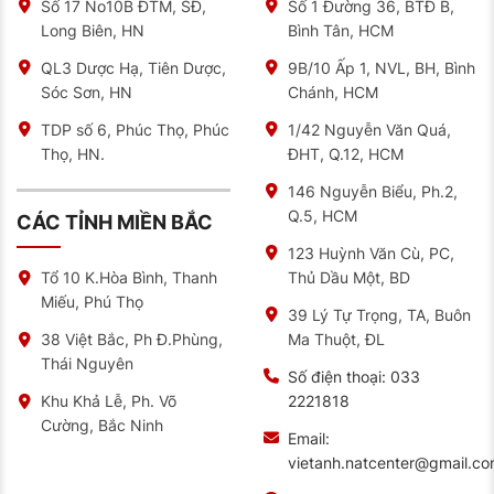
Số 17 No10B ĐTM, SĐ,
Số 1 Đường 36, BTĐ B,
Long Biên, HN
Bình Tân, HCM
QL3 Dược Hạ, Tiên Dược,
9B/10 Ấp 1, NVL, BH, Bình
Sóc Sơn, HN
Chánh, HCM
TDP số 6, Phúc Thọ, Phúc
1/42 Nguyễn Văn Quá,
Thọ, HN.
ĐHT, Q.12, HCM
146 Nguyễn Biểu, Ph.2,
Q.5, HCM
CÁC TỈNH MIỀN BẮC
123 Huỳnh Văn Cù, PC,
Thủ Dầu Một, BD
Tổ 10 K.Hòa Bình, Thanh
Miếu, Phú Thọ
39 Lý Tự Trọng, TA, Buôn
Ma Thuột, ĐL
38 Việt Bắc, Ph Đ.Phùng,
Thái Nguyên
Số điện thoại:
033
2221818
Khu Khả Lễ, Ph. Võ
Cường, Bắc Ninh
Email:
vietanh.natcenter@gmail.c