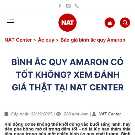
Bỏ
qua
nội
dung
NAT Center
>
Ắc quy
>
Báo giá bình ắc quy Amaron
BÌNH ẮC QUY AMARON CÓ
TỐT KHÔNG? XEM ĐÁNH
GIÁ THẬT TẠI NAT CENTER
Cập nhật: 02/09/2025
|
228
lượt xem
|
NAT Center
Khi động cơ xe không thể khởi động vào buổi sáng lạnh, hay
đèn pha bỗng mờ đi trong đêm tối – đó là lúc bạn thấm thía
tầm quan trọng của một chiếc bình ắc quy chất lượng. Bình