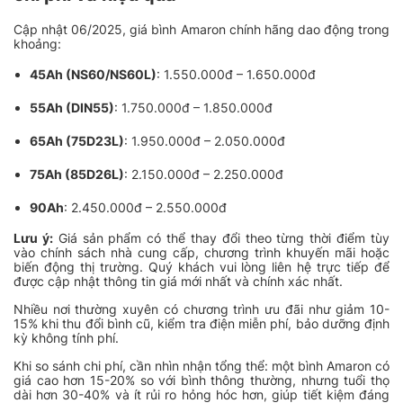
Cập nhật 06/2025, giá bình Amaron chính hãng dao động trong
khoảng:
45Ah (NS60/NS60L)
: 1.550.000đ – 1.650.000đ
55Ah (DIN55)
: 1.750.000đ – 1.850.000đ
65Ah (75D23L)
: 1.950.000đ – 2.050.000đ
75Ah (85D26L)
: 2.150.000đ – 2.250.000đ
90Ah
: 2.450.000đ – 2.550.000đ
Lưu ý:
Giá sản phẩm có thể thay đổi theo từng thời điểm tùy
vào chính sách nhà cung cấp, chương trình khuyến mãi hoặc
biến động thị trường. Quý khách vui lòng liên hệ trực tiếp để
được cập nhật thông tin giá mới nhất và chính xác nhất.
Nhiều nơi thường xuyên có chương trình ưu đãi như giảm 10-
15% khi thu đổi bình cũ, kiểm tra điện miễn phí, bảo dưỡng định
kỳ không tính phí.
Khi so sánh chi phí, cần nhìn nhận tổng thể: một bình Amaron có
giá cao hơn 15-20% so với bình thông thường, nhưng tuổi thọ
dài hơn 30-40% và ít rủi ro hỏng hóc hơn, giúp tiết kiệm đáng