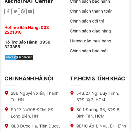
Kết nối NAT Center
Chính sách bảo hành
Chính sách thanh toán
Chính sách đổi trả
Hotline Bán Hàng:
033
Chính sách giao hàng
2221818
Hướng dẫn mua hàng
Hỗ Trợ Bảo Hành:
0936
323355
Chính sách bảo mật
CHI NHÁNH HÀ NỘI
TP.HCM & TỈNH KHÁC
286 Nguyễn Xiển, Thanh
543/27 Ng. Duy Trinh,
Trì, HN
BTĐ, Q.2, HCM
Số 17 No10B ĐTM, SĐ,
Số 1 Đường 36, BTĐ B,
Long Biên, HN
Bình Tân, HCM
QL3 Dược Hạ, Tiên Dược,
9B/10 Ấp 1, NVL, BH, Bình