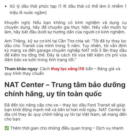
Xử lý dầu thải phức tạp (1 lít dầu thải có thể làm ô nhiễm 1
triệu lít nước ngầm)
Khuyến nghị: Nếu bạn không có kinh nghiệm và dụng cụ
chuyên dụng, hãy để chuyên gia thực hiện. Nếu vẫn muốn tự
làm, hãy bắt đầu dưới sự hướng dẫn của người có kinh nghiệm.
Anh Thắng, kỹ sư cơ khí tại Cần Thơ chia sẻ:
“Tôi đã tự thay lọc
dầu cho Transit của mình trong 5 năm. Tuy nhiên, tôi vẫn định
kỳ mang xe đến garage chuyên nghiệp NAT mỗi 3 lần thay dầu
để kiểm tra tổng thể. Đây là cách tôi vừa tiết kiệm chi phí vừa
đảm bảo xe luôn trong tình trạng tốt.”
Tham khảo ngay
: Cách
thay lọc xăng i10
bẩn – Bảng giá và
quy trình thay chuẩn
NAT Center – Trung tâm bảo dưỡng
chính hãng, uy tín toàn quốc
Đã đến lúc nâng cấp cho xe – thay lọc dầu Ford Transit sẽ giúp
bạn khởi động mạnh mẽ và bền bỉ hơn mỗi ngày. NAT Center là
địa chỉ thay ắc quy chính hãng uy tín tại Việt Nam, sẽ mang đến
cho bạn:
Thêm thời gian cho những điều quan trọng – Dịch vụ nhanh