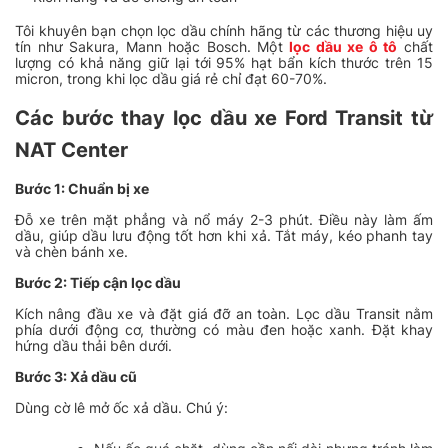
Tôi khuyên bạn chọn lọc dầu chính hãng từ các thương hiệu uy
tín như Sakura, Mann hoặc Bosch. Một
lọc dầu xe ô tô
chất
lượng có khả năng giữ lại tới 95% hạt bẩn kích thước trên 15
micron, trong khi lọc dầu giá rẻ chỉ đạt 60-70%.
Các bước thay lọc dầu xe Ford Transit từ
NAT Center
Bước 1: Chuẩn bị xe
Đỗ xe trên mặt phẳng và nổ máy 2-3 phút. Điều này làm ấm
dầu, giúp dầu lưu động tốt hơn khi xả. Tắt máy, kéo phanh tay
và chèn bánh xe.
Bước 2: Tiếp cận lọc dầu
Kích nâng đầu xe và đặt giá đỡ an toàn. Lọc dầu Transit nằm
phía dưới động cơ, thường có màu đen hoặc xanh. Đặt khay
hứng dầu thải bên dưới.
Bước 3: Xả dầu cũ
Dùng cờ lê mở ốc xả dầu. Chú ý: