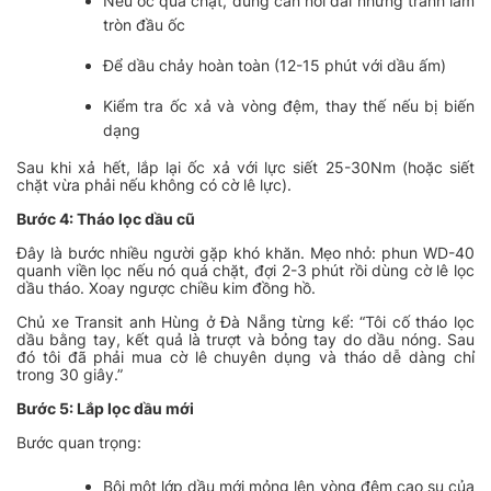
Nếu ốc quá chặt, dùng cần nối dài nhưng tránh làm
tròn đầu ốc
Để dầu chảy hoàn toàn (12-15 phút với dầu ấm)
Kiểm tra ốc xả và vòng đệm, thay thế nếu bị biến
dạng
Sau khi xả hết, lắp lại ốc xả với lực siết 25-30Nm (hoặc siết
chặt vừa phải nếu không có cờ lê lực).
Bước 4: Tháo lọc dầu cũ
Đây là bước nhiều người gặp khó khăn. Mẹo nhỏ: phun WD-40
quanh viền lọc nếu nó quá chặt, đợi 2-3 phút rồi dùng cờ lê lọc
dầu tháo. Xoay ngược chiều kim đồng hồ.
Chủ xe Transit anh Hùng ở Đà Nẵng từng kể:
“Tôi cố tháo lọc
dầu bằng tay, kết quả là trượt và bỏng tay do dầu nóng. Sau
đó tôi đã phải mua cờ lê chuyên dụng và tháo dễ dàng chỉ
trong 30 giây.”
Bước 5: Lắp lọc dầu mới
Bước quan trọng:
Bôi một lớp dầu mới mỏng lên vòng đệm cao su của