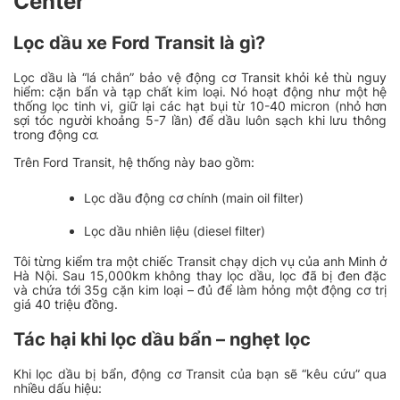
Center
Lọc dầu xe Ford Transit là gì?
Lọc dầu là “lá chắn” bảo vệ động cơ Transit khỏi kẻ thù nguy
hiểm: cặn bẩn và tạp chất kim loại. Nó hoạt động như một hệ
thống lọc tinh vi, giữ lại các hạt bụi từ 10-40 micron (nhỏ hơn
sợi tóc người khoảng 5-7 lần) để dầu luôn sạch khi lưu thông
trong động cơ.
Trên Ford Transit, hệ thống này bao gồm:
Lọc dầu động cơ chính (main oil filter)
Lọc dầu nhiên liệu (diesel filter)
Tôi từng kiểm tra một chiếc Transit chạy dịch vụ của anh Minh ở
Hà Nội. Sau 15,000km không thay lọc dầu, lọc đã bị đen đặc
và chứa tới 35g cặn kim loại – đủ để làm hỏng một động cơ trị
giá 40 triệu đồng.
Tác hại khi lọc dầu bẩn – nghẹt lọc
Khi lọc dầu bị bẩn, động cơ Transit của bạn sẽ “kêu cứu” qua
nhiều dấu hiệu: