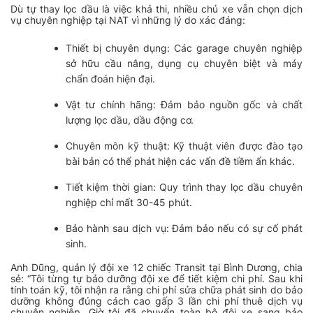
Dù tự thay lọc dầu là việc khả thi, nhiều chủ xe vẫn chọn dịch
vụ chuyên nghiệp tại NAT vì những lý do xác đáng:
Thiết bị chuyên dụng: Các garage chuyên nghiệp
sở hữu cầu nâng, dụng cụ chuyên biệt và máy
chẩn đoán hiện đại.
Vật tư chính hãng: Đảm bảo nguồn gốc và chất
lượng lọc dầu, dầu động cơ.
Chuyên môn kỹ thuật: Kỹ thuật viên được đào tạo
bài bản có thể phát hiện các vấn đề tiềm ẩn khác.
Tiết kiệm thời gian: Quy trình thay lọc dầu chuyên
nghiệp chỉ mất 30-45 phút.
Bảo hành sau dịch vụ: Đảm bảo nếu có sự cố phát
sinh.
Anh Dũng, quản lý đội xe 12 chiếc Transit tại Bình Dương, chia
sẻ:
“Tôi từng tự bảo dưỡng đội xe để tiết kiệm chi phí. Sau khi
tính toán kỹ, tôi nhận ra rằng chi phí sửa chữa phát sinh do bảo
dưỡng không đúng cách cao gấp 3 lần chi phí thuê dịch vụ
chuyên nghiệp. Giờ tôi đã chuyển toàn bộ đội xe sang bảo