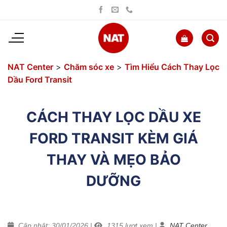
Bỏ
qua
nội
dung
NAT Center
>
Chăm sóc xe
>
Tìm Hiểu Cách Thay Lọc
Dầu Ford Transit
CÁCH THAY LỌC DẦU XE
FORD TRANSIT KÈM GIÁ
THAY VÀ MẸO BẢO
DƯỠNG
Cập nhật: 30/01/2026
|
1315
lượt xem
|
NAT Center