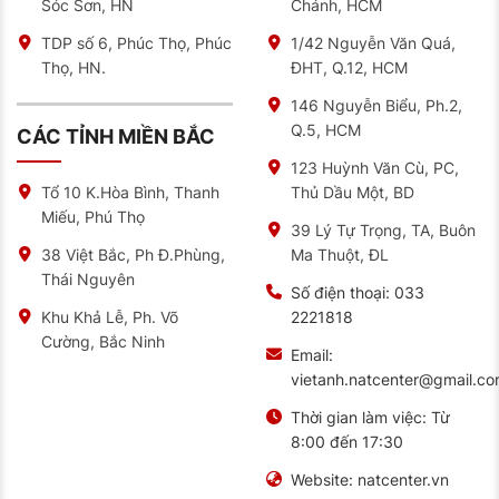
Sóc Sơn, HN
Chánh, HCM
TDP số 6, Phúc Thọ, Phúc
1/42 Nguyễn Văn Quá,
Thọ, HN.
ĐHT, Q.12, HCM
146 Nguyễn Biểu, Ph.2,
Q.5, HCM
CÁC TỈNH MIỀN BẮC
123 Huỳnh Văn Cù, PC,
Thủ Dầu Một, BD
Tổ 10 K.Hòa Bình, Thanh
Miếu, Phú Thọ
39 Lý Tự Trọng, TA, Buôn
Ma Thuột, ĐL
38 Việt Bắc, Ph Đ.Phùng,
Thái Nguyên
Số điện thoại:
033
2221818
Khu Khả Lễ, Ph. Võ
Cường, Bắc Ninh
Email:
vietanh.natcenter@gmail.c
Thời gian làm việc:
Từ
8:00 đến 17:30
Website:
natcenter.vn