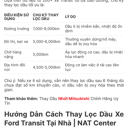
Dựa trên dữ liệu từ 200+ xe Transit tôi đã bảo dưỡng, chu kỳ
thay lọc dầu tối ưu là:
ĐIỀU KIỆN SỬ
CHU KỲ THAY
LÝ DO
DỤNG
LỌC DẦU
Dầu ít bị nhiễm bẩn, nhiệt độ ổn
Đường trường
7,000-8,000km
định
Thường xuyên dừng/nổ máy,
Đô thị, kẹt xe
5,000-6,000km
dầu dễ bị oxy hóa
Chở hàng
Áp lực động cơ cao, dầu bị nhiệt
5,000km
nặng
hóa nhanh
Địa hình đồi
Động cơ làm việc ở tải cao liên
4,500-5,000km
núi
tục
Chú ý: Nếu xe ít sử dụng, vẫn nên thay lọc dầu sau 6 tháng dù
chưa đạt số km khuyến cáo, vì dầu vẫn bị oxy hóa theo thời
gian.
Tham khảo thêm:
Thay Dầu
Nhớt Mitsubishi
Chính Hãng Uy
Tín
Hướng Dẫn Cách Thay Lọc Dầu Xe
Ford Transit Tại Nhà | NAT Center