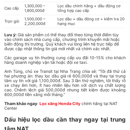
1,300,000 –
Lọc dầu chính hãng + dầu động cơ
Cao cấp
1,800,000đ
tổng hợp cao cấp
1,500,000 –
Lọc dầu + dầu động cơ + kiểm tra 20
Trọn gói
2,200,000đ
hạng mục
Lưu ý:
Giá sản phẩm có thể thay đổi theo từng thời điểm tùy
vào chính sách nhà cung cấp, chương trình khuyến mãi hoặc
biến động thị trường. Quý khách vui lòng liên hệ trực tiếp để
được cập nhật thông tin giá mới nhất và chính xác nhất.
Các garage uy tín thường cung cấp ưu đãi 10-15% cho khách
hàng doanh nghiệp vận tải hoặc đội xe taxi.
Anh Tùng, chủ xe Transit tại Nha Trang chia sẻ:
“Tôi đã thử cả
hai phương án: thay lọc dầu giá rẻ 600,000đ và thay tại trung
tâm uy tín với giá 1,100,000đ. Sau 3 lần thử nghiệm, tôi thấy rõ
xe chạy êm hơn, ít hao nhiên liệu hơn với dịch vụ chất lượng
cao. Chênh lệch giá 500,000đ nhưng tiết kiệm được khoảng
800,000đ tiền xăng mỗi tháng.”
Tham khảo ngay
:
Lọc xăng Honda City
chính hãng tại NAT
Center
Dấu hiệu lọc dầu cần thay ngay tại trung
tâm NAT