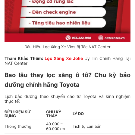
Dấu Hiệu Lọc Xăng Xe Vios Bị Tắc NAT Center
Tham Khảo Thêm:
Lọc Xăng Xe Jolie
Uy Tín Chính Hãng Tại
NAT Center
Bao lâu thay lọc xăng ô tô? Chu kỳ bảo
dưỡng chính hãng Toyota
Lịch bảo dưỡng theo khuyến cáo từ Toyota và kinh nghiệm
thực tế:
ĐIỀU KIỆN SỬ
CHU KỲ
LÝ DO
DỤNG
THAY
40.000 –
Thông thường
Tích tụ cặn bẩn
60.000km