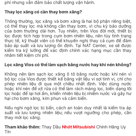
phí nhưng vẫn đảm bảo chất lượng vận hành.
Thay lọc xăng có cần thay bơm xăng?
Thông thường, lọc xăng và bơm xăng là hai bộ phận riêng biệt,
có thể thay lọc mà không cần thay bơm, vì chu kỳ bảo dưỡng
của bơm thường dài hơn. Tuy nhiên, trên Vios đời mới, thiết bị
lọc được tích hợp trong cụm bơm nhiên liệu, nên tùy tình trạng
thực tế, kỹ thuật viên có thể khuyến nghị thay cả cụm để đảm
bảo áp suất và lưu lượng ổn định. Tại NAT Center, xe sẽ được
kiểm tra kỹ lưỡng để xác định chính xác hạng mục cần thay
nhằm tiết kiệm chi phí.
Lọc xăng Vios có thể làm sạch bằng nước hay khí nén không?
Không nên làm sạch lọc xăng ô tô bằng nước hoặc khí nén vì
bộ lọc của Vios được thiết kế bằng vật liệu vi sợi tinh vi, chỉ cho
phép nhiên liệu đi qua một chiều nhất định. Việc dùng nước
hoặc khí nén để xịt rửa có thể làm rách màng lọc, biến dạng lõi
lọc hoặc để lại hơi ẩm, khiến nhiên liệu bị nhiễm nước và gây hư
hại cho bơm xăng, kim phun và cảm biến.
Nếu nghi ngờ lọc bị bẩn, cách an toàn duy nhất là kiểm tra áp
suất và lưu lượng nhiên liệu; nếu vượt ngưỡng cho phép, cần
thay mới lọc xăng.
Tham khảo thêm:
Thay Dầu
Nhớt Mitsubishi
Chính Hãng Uy
Tín