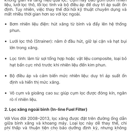
liệu, lưới lọc thô, lõi lọc tinh và bộ điều áp để duy trì áp suất ổn
định. Tuy nhiên, việc thay thế đòi hỏi kỹ thuật chuyên dụng và
mất nhiều thời gian hơn so với lọc ngoài.
Bơm nhiên liệu điện: hút xăng từ bình và đẩy lên hệ thống
phun.
Lưới lọc thô (Strainer): nằm ở đầu hút, giữ lại cặn và hạt bụi
lớn trong xăng.
Lọc tinh: làm từ sợi tổng hợp hoặc vật liệu composite, loại bỏ
hạt bẩn cực nhỏ trước khi nhiên liệu đến kim phun.
Bộ điều áp và cảm biến mức nhiên liệu: duy trì áp suất ổn
định và hiển thị mức xăng.
Vỏ cụm và gioăng cao su: giúp cụm lọc được đóng kín, ngăn
rò rỉ nhiên liệu.
2. Lọc xăng ngoài bình (In-line Fuel Filter)
Với Vios đời 2008–2013, lọc xăng được đặt trên đường ống dẫn
giữa bình xăng và khoang máy. Loại lọc này dễ thay thế, chi
phí thấp và thuận tiện cho bảo dưỡng định kỳ, nhưng không