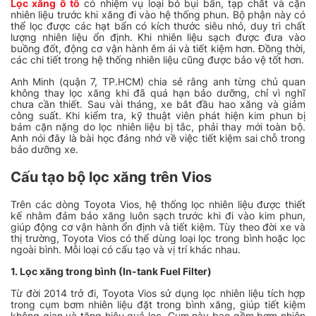
Lọc xăng ô tô
có nhiệm vụ loại bỏ bụi bẩn, tạp chất và cặn
nhiên liệu trước khi xăng đi vào hệ thống phun. Bộ phận này có
thể lọc được các hạt bẩn có kích thước siêu nhỏ, duy trì chất
lượng nhiên liệu ổn định. Khi nhiên liệu sạch được đưa vào
buồng đốt, động cơ vận hành êm ái và tiết kiệm hơn. Đồng thời,
các chi tiết trong hệ thống nhiên liệu cũng được bảo vệ tốt hơn.
Anh Minh (quận 7, TP.HCM) chia sẻ rằng anh từng chủ quan
không thay lọc xăng khi đã quá hạn bảo dưỡng, chỉ vì nghĩ
chưa cần thiết. Sau vài tháng, xe bắt đầu hao xăng và giảm
công suất. Khi kiểm tra, kỹ thuật viên phát hiện kim phun bị
bám cặn nặng do lọc nhiên liệu bị tắc, phải thay mới toàn bộ.
Anh nói đây là bài học đáng nhớ về việc tiết kiệm sai chỗ trong
bảo dưỡng xe.
Cấu tạo bộ lọc xăng trên Vios
Trên các dòng Toyota Vios, hệ thống lọc nhiên liệu được thiết
kế nhằm đảm bảo xăng luôn sạch trước khi đi vào kim phun,
giúp động cơ vận hành ổn định và tiết kiệm. Tùy theo đời xe và
thị trường, Toyota Vios có thể dùng loại lọc trong bình hoặc lọc
ngoài bình. Mỗi loại có cấu tạo và vị trí khác nhau.
1. Lọc xăng trong bình (In-tank Fuel Filter)
Từ đời 2014 trở đi, Toyota Vios sử dụng lọc nhiên liệu tích hợp
trong cụm bơm nhiên liệu đặt trong bình xăng, giúp tiết kiệm
không gian và tăng hiệu quả lọc. Cụm này bao gồm bơm nhiên