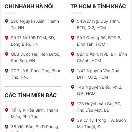
CHI NHÁNH HÀ NỘI
TP.HCM & TỈNH KHÁC
286 Nguyễn Xiển, Thanh
543/27 Ng. Duy Trinh,
Trì, HN
BTĐ, Q.2, HCM
Số 17 No10B ĐTM, SĐ,
Số 1 Đường 36, BTĐ B,
Long Biên, HN
Bình Tân, HCM
QL3 Dược Hạ, Tiên Dược,
9B/10 Ấp 1, NVL, BH, Bình
Sóc Sơn, HN
Chánh, HCM
TDP số 6, Phúc Thọ, Phúc
1/42 Nguyễn Văn Quá,
Thọ, HN.
ĐHT, Q.12, HCM
146 Nguyễn Biểu, Ph.2,
Q.5, HCM
CÁC TỈNH MIỀN BẮC
123 Huỳnh Văn Cù, PC,
Thủ Dầu Một, BD
Tổ 10 K.Hòa Bình, Thanh
Miếu, Phú Thọ
39 Lý Tự Trọng, TA, Buôn
Ma Thuột, ĐL
38 Việt Bắc, Ph Đ.Phùng,