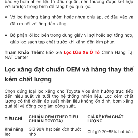
bảo vệ bơm nhiên liệu từ đầu nguồn, nên thường được kết hợp
với lưới lọc trong bình để tăng hiệu quả lọc.
Vỏ lọc thường bằng nhôm hoặc nhựa chịu áp, có đầu vào và
đầu ra nối với ống dẫn xăng.
Bộ phận lõi lọc bên trong dùng giấy vi sợi hoặc sợi tổng hợp,
giúp lọc sạch tạp chất trước khi xăng đến kim phun.
Tham Khảo Thêm
: Báo Giá
Lọc Dầu Xe Ô Tô
Chính Hãng Tại
NAT Center
Lọc xăng đạt chuẩn OEM và hàng thay thế
kém chất lượng
Chọn đúng loại lọc xăng cho Toyota Vios ảnh hưởng trực tiếp
đến hiệu suất và tuổi thọ hệ thống nhiên liệu. Lọc kém chất
lượng có thể khiến áp suất nhiên liệu không ổn định, bơm xăng
quá tải và động cơ giảm công suất.
CHUẨN OEM (THEO TIÊU
GIÁ RẺ KÉM CHẤT
TIÊU CHÍ
CHUẨN TOYOTA)
LƯỢNG
Khả năng
Giữ 98% hạt bẩn kích thước
Chỉ giữ 70–85% hạt bẩn
lọc
nhỏ