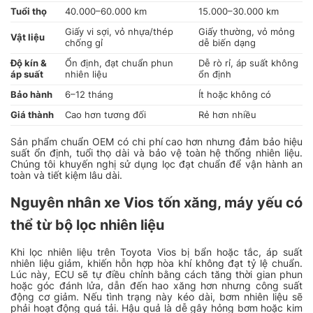
Tuổi thọ
40.000–60.000 km
15.000–30.000 km
Giấy vi sợi, vỏ nhựa/thép
Giấy thường, vỏ mỏng
Vật liệu
chống gỉ
dễ biến dạng
Độ kín &
Ổn định, đạt chuẩn phun
Dễ rò rỉ, áp suất không
áp suất
nhiên liệu
ổn định
Bảo hành
6–12 tháng
Ít hoặc không có
Giá thành
Cao hơn tương đối
Rẻ hơn nhiều
Sản phẩm chuẩn OEM có chi phí cao hơn nhưng đảm bảo hiệu
suất ổn định, tuổi thọ dài và bảo vệ toàn hệ thống nhiên liệu.
Chúng tôi khuyến nghị sử dụng lọc đạt chuẩn để vận hành an
toàn và tiết kiệm lâu dài.
Nguyên nhân xe Vios tốn xăng, máy yếu có
thể từ bộ lọc nhiên liệu
Khi lọc nhiên liệu trên Toyota Vios bị bẩn hoặc tắc, áp suất
nhiên liệu giảm, khiến hỗn hợp hòa khí không đạt tỷ lệ chuẩn.
Lúc này, ECU sẽ tự điều chỉnh bằng cách tăng thời gian phun
hoặc góc đánh lửa, dẫn đến hao xăng hơn nhưng công suất
động cơ giảm. Nếu tình trạng này kéo dài, bơm nhiên liệu sẽ
phải hoạt động quá tải. Hậu quả là dễ gây hỏng bơm hoặc kim