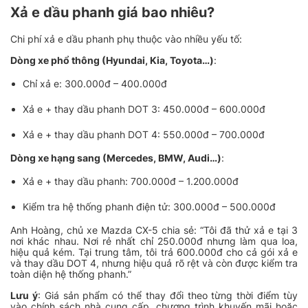
Xả e dầu phanh giá bao nhiêu?
Chi phí xả e dầu phanh phụ thuộc vào nhiều yếu tố:
Dòng xe phổ thông (Hyundai, Kia, Toyota…)
:
Chỉ xả e: 300.000đ – 400.000đ
Xả e + thay dầu phanh DOT 3: 450.000đ – 600.000đ
Xả e + thay dầu phanh DOT 4: 550.000đ – 700.000đ
Dòng xe hạng sang (Mercedes, BMW, Audi…)
:
Xả e + thay dầu phanh: 700.000đ – 1.200.000đ
Kiểm tra hệ thống phanh điện tử: 300.000đ – 500.000đ
Anh Hoàng, chủ xe Mazda CX-5 chia sẻ: “Tôi đã thử xả e tại 3
nơi khác nhau. Nơi rẻ nhất chỉ 250.000đ nhưng làm qua loa,
hiệu quả kém. Tại trung tâm, tôi trả 600.000đ cho cả gói xả e
và thay dầu DOT 4, nhưng hiệu quả rõ rệt và còn được kiểm tra
toàn diện hệ thống phanh.”
Lưu ý
: Giá sản phẩm có thể thay đổi theo từng thời điểm tùy
vào chính sách nhà cung cấp, chương trình khuyến mãi hoặc