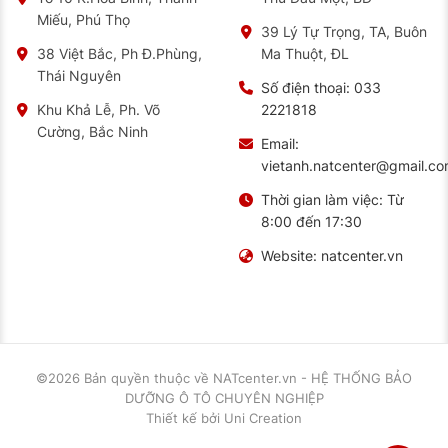
Miếu, Phú Thọ
39 Lý Tự Trọng, TA, Buôn
Ma Thuột, ĐL
38 Việt Bắc, Ph Đ.Phùng,
Thái Nguyên
Số điện thoại:
033
2221818
Khu Khả Lễ, Ph. Võ
Cường, Bắc Ninh
Email:
vietanh.natcenter@gmail.c
Thời gian làm việc:
Từ
8:00 đến 17:30
Website:
natcenter.vn
©2026 Bản quyền thuộc về
NATcenter.vn - HỆ THỐNG BẢO
DƯỠNG Ô TÔ CHUYÊN NGHIỆP
Thiết kế
bởi
Uni Creation