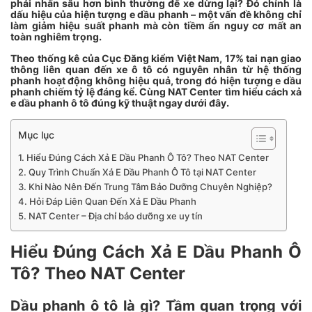
phải nhấn sâu hơn bình thường để xe dừng lại? Đó chính là
dấu hiệu của hiện tượng e dầu phanh – một vấn đề không chỉ
làm giảm hiệu suất phanh mà còn tiềm ẩn nguy cơ mất an
toàn nghiêm trọng.
Theo thống kê của Cục Đăng kiểm Việt Nam, 17% tai nạn giao
thông liên quan đến xe ô tô có nguyên nhân từ hệ thống
phanh hoạt động không hiệu quả, trong đó hiện tượng e dầu
phanh chiếm tỷ lệ đáng kể. Cùng NAT Center tìm hiểu cách xả
e dầu phanh ô tô đúng kỹ thuật ngay dưới đây.
Mục lục
Hiểu Đúng Cách Xả E Dầu Phanh Ô Tô? Theo NAT Center
Quy Trình Chuẩn Xả E Dầu Phanh Ô Tô tại NAT Center
Khi Nào Nên Đến Trung Tâm Bảo Dưỡng Chuyên Nghiệp?
Hỏi Đáp Liên Quan Đến Xả E Dầu Phanh
NAT Center – Địa chỉ bảo dưỡng xe uy tín
Hiểu Đúng Cách Xả E Dầu Phanh Ô
Tô? Theo NAT Center
Dầu phanh ô tô là gì? Tầm quan trọng với