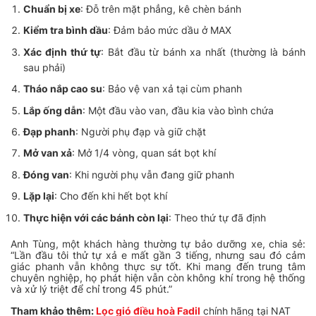
Chuẩn bị xe
: Đỗ trên mặt phẳng, kê chèn bánh
Kiểm tra bình dầu
: Đảm bảo mức dầu ở MAX
Xác định thứ tự
: Bắt đầu từ bánh xa nhất (thường là bánh
sau phải)
Tháo nắp cao su
: Bảo vệ van xả tại cùm phanh
Lắp ống dẫn
: Một đầu vào van, đầu kia vào bình chứa
Đạp phanh
: Người phụ đạp và giữ chặt
Mở van xả
: Mở 1/4 vòng, quan sát bọt khí
Đóng van
: Khi người phụ vẫn đang giữ phanh
Lặp lại
: Cho đến khi hết bọt khí
Thực hiện với các bánh còn lại
: Theo thứ tự đã định
Anh Tùng, một khách hàng thường tự bảo dưỡng xe, chia sẻ:
“Lần đầu tôi thử tự xả e mất gần 3 tiếng, nhưng sau đó cảm
giác phanh vẫn không thực sự tốt. Khi mang đến trung tâm
chuyên nghiệp, họ phát hiện vẫn còn không khí trong hệ thống
và xử lý triệt để chỉ trong 45 phút.”
Tham khảo thêm:
Lọc gió điều hoà Fadil
chính hãng tại NAT