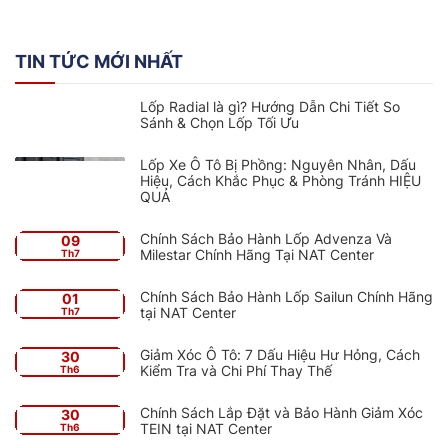
TIN TỨC MỚI NHẤT
Lốp Radial là gì? Hướng Dẫn Chi Tiết So
Sánh & Chọn Lốp Tối Ưu
Lốp Xe Ô Tô Bị Phồng: Nguyên Nhân, Dấu
Hiệu, Cách Khắc Phục & Phòng Tránh HIỆU
QUẢ
Chính Sách Bảo Hành Lốp Advenza Và
09
Milestar Chính Hãng Tại NAT Center
Th7
Chính Sách Bảo Hành Lốp Sailun Chính Hãng
01
tại NAT Center
Th7
Giảm Xóc Ô Tô: 7 Dấu Hiệu Hư Hỏng, Cách
30
Kiểm Tra và Chi Phí Thay Thế
Th6
Chính Sách Lắp Đặt và Bảo Hành Giảm Xóc
30
TEIN tại NAT Center
Th6