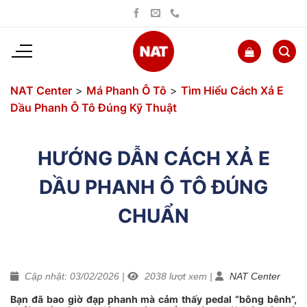
Bỏ
qua
nội
dung
NAT Center
>
Má Phanh Ô Tô
>
Tìm Hiểu Cách Xả E
Dầu Phanh Ô Tô Đúng Kỹ Thuật
HƯỚNG DẪN CÁCH XẢ E
DẦU PHANH Ô TÔ ĐÚNG
CHUẨN
Cập nhật: 03/02/2026
|
2038
lượt xem
|
NAT Center
Bạn đã bao giờ đạp phanh mà cảm thấy pedal “bông bênh”,