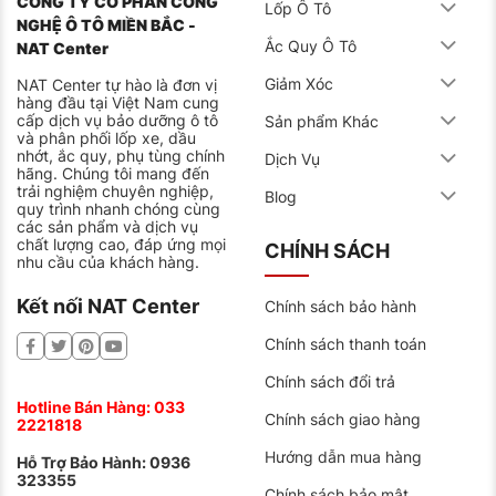
CÔNG TY CỔ PHẦN CÔNG
Lốp Ô Tô
NGHỆ Ô TÔ MIỀN BẮC -
Ắc Quy Ô Tô
NAT Center
Giảm Xóc
NAT Center tự hào là đơn vị
hàng đầu tại Việt Nam cung
cấp dịch vụ bảo dưỡng ô tô
Sản phẩm Khác
và phân phối lốp xe, dầu
nhớt, ắc quy, phụ tùng chính
Dịch Vụ
hãng. Chúng tôi mang đến
trải nghiệm chuyên nghiệp,
Blog
quy trình nhanh chóng cùng
các sản phẩm và dịch vụ
chất lượng cao, đáp ứng mọi
CHÍNH SÁCH
nhu cầu của khách hàng.
Kết nối NAT Center
Chính sách bảo hành
Chính sách thanh toán
Chính sách đổi trả
Hotline Bán Hàng:
033
Chính sách giao hàng
2221818
Hướng dẫn mua hàng
Hỗ Trợ Bảo Hành:
0936
323355
Chính sách bảo mật