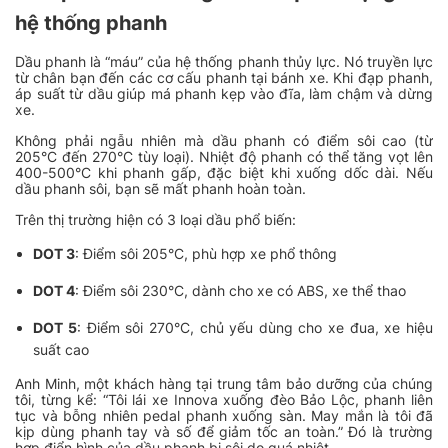
hệ thống phanh
Dầu phanh là “máu” của hệ thống phanh thủy lực. Nó truyền lực
từ chân bạn đến các cơ cấu phanh tại bánh xe. Khi đạp phanh,
áp suất từ dầu giúp má phanh kẹp vào đĩa, làm chậm và dừng
xe.
Không phải ngẫu nhiên mà dầu phanh có điểm sôi cao (từ
205°C đến 270°C tùy loại). Nhiệt độ phanh có thể tăng vọt lên
400-500°C khi phanh gấp, đặc biệt khi xuống dốc dài. Nếu
dầu phanh sôi, bạn sẽ mất phanh hoàn toàn.
Trên thị trường hiện có 3 loại dầu phổ biến:
DOT 3
: Điểm sôi 205°C, phù hợp xe phổ thông
DOT 4
: Điểm sôi 230°C, dành cho xe có ABS, xe thể thao
DOT 5
: Điểm sôi 270°C, chủ yếu dùng cho xe đua, xe hiệu
suất cao
Anh Minh, một khách hàng tại trung tâm bảo dưỡng của chúng
tôi, từng kể: “Tôi lái xe Innova xuống đèo Bảo Lộc, phanh liên
tục và bỗng nhiên pedal phanh xuống sàn. May mắn là tôi đã
kịp dùng phanh tay và số để giảm tốc an toàn.” Đó là trường
hợp điển hình của dầu phanh bị sôi do quá nhiệt.