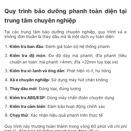
Quy trình bảo dưỡng phanh toàn diện tại
trung tâm chuyên nghiệp
Tại các trung tâm bảo dưỡng chuyên nghiệp, quy trình xả e
không đơn thuần là thay dầu mà là một dịch vụ toàn diện:
Kiểm tra ban đầu
: Đánh giá toàn bộ hệ thống phanh
Kiểm tra độ mòn
: Đo độ dày má phanh, đĩa phanh (tiêu
chuẩn an toàn: má phanh >4mm, đĩa >22mm tùy loại xe)
Kiểm tra xi-lanh và ống dẫn
: Phát hiện rò rỉ, hư hỏng
Xả e chuyên nghiệp
: Sử dụng máy hút chân không
Thay dầu mới
: Đúng loại, đúng lượng
Kiểm tra ABS/ESP
: Dùng máy chẩn đoán chuyên dụng
Kiểm tra cảm biến
: Đảm bảo hoạt động chính xác
Chạy thử
: Xác nhận hiệu quả phanh trên thực tế
Quy trình này thường hoàn thành trong vòng 60 phút với chi phí
hợp lý, đảm bảo hệ thống phanh hoạt động tối ưu.