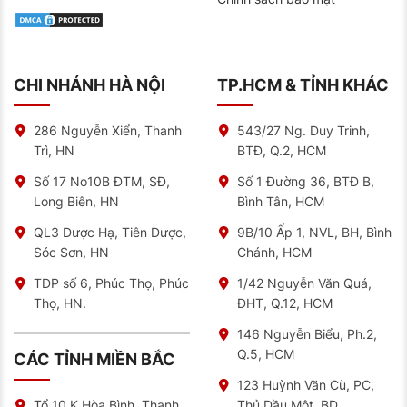
CHI NHÁNH HÀ NỘI
TP.HCM & TỈNH KHÁC
286 Nguyễn Xiển, Thanh
543/27 Ng. Duy Trinh,
Trì, HN
BTĐ, Q.2, HCM
Số 17 No10B ĐTM, SĐ,
Số 1 Đường 36, BTĐ B,
Long Biên, HN
Bình Tân, HCM
QL3 Dược Hạ, Tiên Dược,
9B/10 Ấp 1, NVL, BH, Bình
Sóc Sơn, HN
Chánh, HCM
TDP số 6, Phúc Thọ, Phúc
1/42 Nguyễn Văn Quá,
Thọ, HN.
ĐHT, Q.12, HCM
146 Nguyễn Biểu, Ph.2,
Q.5, HCM
CÁC TỈNH MIỀN BẮC
123 Huỳnh Văn Cù, PC,
Thủ Dầu Một, BD
Tổ 10 K.Hòa Bình, Thanh