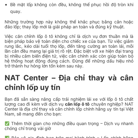
Bề mặt lốp không còn đều, không thể phục hồi độ tròn khi
quay.
Những trường hợp này không thể khắc phục bằng cân hoặc
đảo lốp; thay lốp mới là giải pháp an toàn và đúng kỹ thuật.
Việc căn chỉnh lốp ô tô không chỉ là dịch vụ đơn thuần mà là
biện pháp bảo vệ toàn diện cho chiếc xe của bạn. Từ việc giảm
rung lắc, kéo dài tuổi thọ lốp, đến tăng cường an toàn lái, mỗi
lần cân đều mang lại giá trị rõ rệt. Đặc biệt với xe hiện đại trang
bị nhiều cảm biến điện tử, việc cân chính xác còn giúp toàn bộ
hệ thống hoạt động đúng cách. Đừng để những dấu hiệu nhỏ
trở thành hư hỏng lớn tốn kém sau này.
NAT Center – Địa chỉ thay và cân
chỉnh lốp uy tín
Bạn đã sẵn sàng nâng cấp trải nghiệm lái xe với lốp ô tô chất
lượng cao đi kèm với dịch vụ
cân lốp ô tô
chuyên nghiệp? NAT
Center là địa chỉ thay và cân chỉnh lốp chính hãng uy tín tại Việt
Nam, sẽ mang đến cho bạn:
Thêm thời gian cho những điều quan trọng – Dịch vụ nhanh
chóng chỉ trong vài giờ
Bảo vệ gia đình bạn trên mọi hành trình – Lốp chính hãng