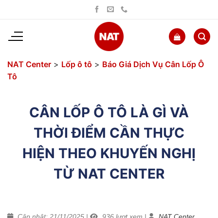
Bỏ
qua
nội
dung
NAT Center
>
Lốp ô tô
>
Báo Giá Dịch Vụ Cân Lốp Ô
Tô
CÂN LỐP Ô TÔ LÀ GÌ VÀ
THỜI ĐIỂM CẦN THỰC
HIỆN THEO KHUYẾN NGHỊ
TỪ NAT CENTER
Cập nhật: 21/11/2025
|
936
lượt xem
|
NAT Center