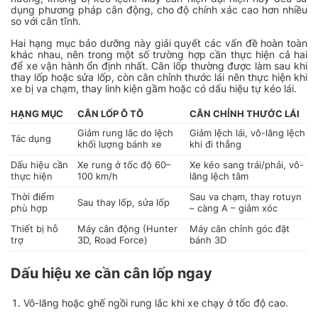
dụng phương pháp cân động, cho độ chính xác cao hơn nhiều
so với cân tĩnh.
Hai hạng mục bảo dưỡng này giải quyết các vấn đề hoàn toàn
khác nhau, nên trong một số trường hợp cần thực hiện cả hai
để xe vận hành ổn định nhất. Cân lốp thường được làm sau khi
thay lốp hoặc sửa lốp, còn cân chỉnh thước lái nên thực hiện khi
xe bị va chạm, thay linh kiện gầm hoặc có dấu hiệu tự kéo lái.
HẠNG MỤC
CÂN LỐP Ô TÔ
CÂN CHỈNH THƯỚC LÁI
Giảm rung lắc do lệch
Giảm lệch lái, vô-lăng lệch
Tác dụng
khối lượng bánh xe
khi đi thẳng
Dấu hiệu cần
Xe rung ở tốc độ 60–
Xe kéo sang trái/phải, vô-
thực hiện
100 km/h
lăng lệch tâm
Thời điểm
Sau va chạm, thay rotuyn
Sau thay lốp, sửa lốp
phù hợp
– càng A – giảm xóc
Thiết bị hỗ
Máy cân động (Hunter
Máy cân chỉnh góc đặt
trợ
3D, Road Force)
bánh 3D
Dấu hiệu xe cần cân lốp ngay
Vô-lăng hoặc ghế ngồi rung lắc khi xe chạy ở tốc độ cao.