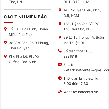
Thọ, HN.
ĐHT, Q.12, HCM
146 Nguyễn Biểu, Ph.2,
Q.5, HCM
CÁC TỈNH MIỀN BẮC
123 Huỳnh Văn Cù, PC,
Thủ Dầu Một, BD
Tổ 10 K.Hòa Bình, Thanh
Miếu, Phú Thọ
39 Lý Tự Trọng, TA, Buôn
Ma Thuột, ĐL
38 Việt Bắc, Ph Đ.Phùng,
Thái Nguyên
Số điện thoại:
033
2221818
Khu Khả Lễ, Ph. Võ
Cường, Bắc Ninh
Email:
vietanh.natcenter@gmail.c
Thời gian làm việc:
Từ
8:00 đến 17:30
Website:
natcenter.vn