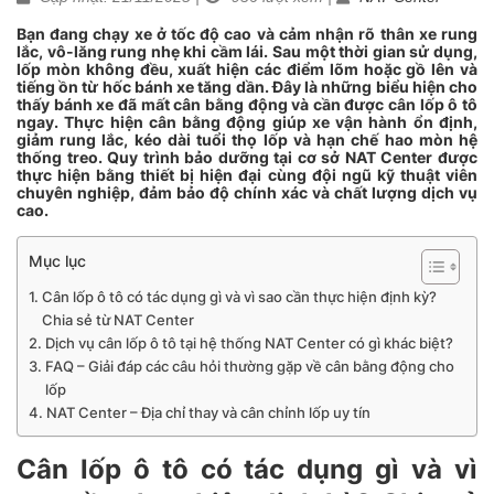
Bạn đang chạy xe ở tốc độ cao và cảm nhận rõ thân xe rung
lắc, vô-lăng rung nhẹ khi cầm lái. Sau một thời gian sử dụng,
lốp mòn không đều, xuất hiện các điểm lõm hoặc gồ lên và
tiếng ồn từ hốc bánh xe tăng dần. Đây là những biểu hiện cho
thấy bánh xe đã mất cân bằng động và cần được cân lốp ô tô
ngay. Thực hiện cân bằng động giúp xe vận hành ổn định,
giảm rung lắc, kéo dài tuổi thọ lốp và hạn chế hao mòn hệ
thống treo. Quy trình bảo dưỡng tại cơ sở NAT Center được
thực hiện bằng thiết bị hiện đại cùng đội ngũ kỹ thuật viên
chuyên nghiệp, đảm bảo độ chính xác và chất lượng dịch vụ
cao.
Mục lục
Cân lốp ô tô có tác dụng gì và vì sao cần thực hiện định kỳ?
Chia sẻ từ NAT Center
Dịch vụ cân lốp ô tô tại hệ thống NAT Center có gì khác biệt?
FAQ – Giải đáp các câu hỏi thường gặp về cân bằng động cho
lốp
NAT Center – Địa chỉ thay và cân chỉnh lốp uy tín
Cân lốp ô tô có tác dụng gì và vì