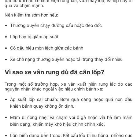
bất cứ khi nào xe xuất hiện rung lắc, vừa thay lốp, vá lốp hay đi
qua va chạm mạnh.
Nên kiểm tra sớm hơn nếu:
Thường xuyên chạy đường xấu hoặc đèo dốc
Lốp hay bị giảm áp suất
Có dấu hiệu mòn lệch giữa các bánh
Xe chở nặng thường xuyên hoặc tải trọng thay đổi nhiều
Vì sao xe vẫn rung dù đã cân lốp?
Trong một số trường hợp, xe vẫn xuất hiện rung lắc do các
nguyên nhân khác ngoài việc hiệu chỉnh bánh xe:
Áp suất lốp sai chuẩn: Bơm quá căng hoặc quá non đều
khiến bánh quay không ổn định.
Mâm bị cong nhẹ: Va chạm với ổ gà hoặc vỉa hè làm mâm
biến dạng, khiến máy khó hiệu chỉnh chính xác.
Lốp biến dạng bên trong: Kết cấu lốp bị hư hỏng, phồng cục