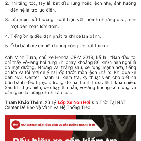
Khi tăng tốc, tay lái bắt đầu rung hoặc lệch nhẹ, ảnh hưởng
đến hệ lái trợ lực điện.
Lốp mòn bất thường, xuất hiện vết mòn hình răng cưa, mòn
một bên hoặc lốm đốm.
Tiếng ồn lạ đều đặn phát ra khi xe lăn bánh.
Ổ bi bánh xe có hiện tượng nóng lên bất thường.
Anh Minh Tuấn, chủ xe Honda CR-V 2019, kể lại: “Ban đầu tôi
chỉ thấy vô-lăng hơi rung khi chạy khoảng 80 km/h nên nghĩ là
do mặt đường. Nhưng vài tháng sau, xe rung mạnh hơn, tiếng
ồn lớn và tôi mới để ý hai lốp trước mòn lệch khá rõ. Khi đưa xe
đến NAT Center Thanh Trì kiểm tra, kỹ thuật viên cho biết cả
bốn bánh đều bị lệch, trong đó hai bánh trước lệch khá nhiều.
Sau khi thực hiện, xe chạy êm hẳn, vô-lăng không còn rung và
cảm giác lái cũng chính xác hơn.”
Tham Khảo Thêm:
Xử Lý
Lốp Xe Non Hơi
Kịp Thời Tại NAT
Center Để Bảo Vệ Vành Và Hệ Thống Treo