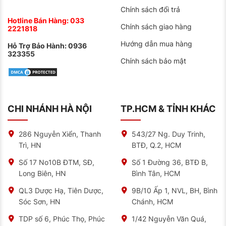
Chính sách đổi trả
Hotline Bán Hàng:
033
Chính sách giao hàng
2221818
Hướng dẫn mua hàng
Hỗ Trợ Bảo Hành:
0936
323355
Chính sách bảo mật
CHI NHÁNH HÀ NỘI
TP.HCM & TỈNH KHÁC
286 Nguyễn Xiển, Thanh
543/27 Ng. Duy Trinh,
Trì, HN
BTĐ, Q.2, HCM
Số 17 No10B ĐTM, SĐ,
Số 1 Đường 36, BTĐ B,
Long Biên, HN
Bình Tân, HCM
QL3 Dược Hạ, Tiên Dược,
9B/10 Ấp 1, NVL, BH, Bình
Sóc Sơn, HN
Chánh, HCM
TDP số 6, Phúc Thọ, Phúc
1/42 Nguyễn Văn Quá,