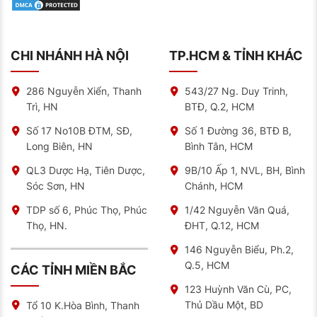
CHI NHÁNH HÀ NỘI
TP.HCM & TỈNH KHÁC
286 Nguyễn Xiển, Thanh
543/27 Ng. Duy Trinh,
Trì, HN
BTĐ, Q.2, HCM
Số 17 No10B ĐTM, SĐ,
Số 1 Đường 36, BTĐ B,
Long Biên, HN
Bình Tân, HCM
QL3 Dược Hạ, Tiên Dược,
9B/10 Ấp 1, NVL, BH, Bình
Sóc Sơn, HN
Chánh, HCM
TDP số 6, Phúc Thọ, Phúc
1/42 Nguyễn Văn Quá,
Thọ, HN.
ĐHT, Q.12, HCM
146 Nguyễn Biểu, Ph.2,
Q.5, HCM
CÁC TỈNH MIỀN BẮC
123 Huỳnh Văn Cù, PC,
Thủ Dầu Một, BD
Tổ 10 K.Hòa Bình, Thanh