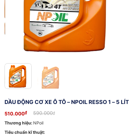
DẦU ĐỘNG CƠ XE Ô TÔ – NPOIL RESSO 1 – 5 LÍT
₫
590.000
510.000
₫
Giá
Giá
gốc
hiện
Thương hiệu:
NPoil
là:
tại
590.000₫.
là:
Tiêu chuẩn kĩ thuật:
510.000₫.