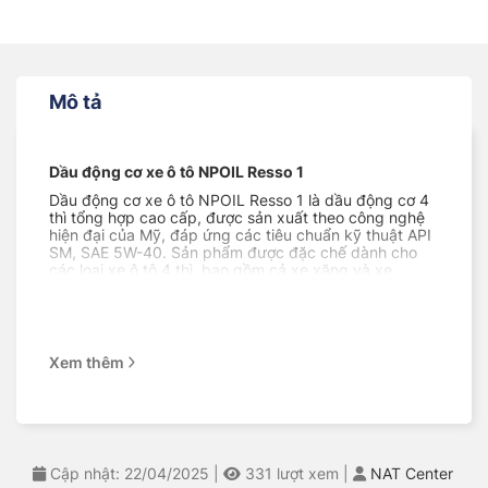
Mô tả
Dầu động cơ xe ô tô NPOIL Resso 1
Dầu động cơ xe ô tô NPOIL Resso 1 là dầu động cơ 4
thì tổng hợp cao cấp, được sản xuất theo công nghệ
hiện đại của Mỹ, đáp ứng các tiêu chuẩn kỹ thuật API
SM, SAE 5W-40. Sản phẩm được đặc chế dành cho
các loại xe ô tô 4 thì, bao gồm cả xe xăng và xe
diesel.
Vai trò của dầu động cơ xe ô tô NPOIL Resso 1
Dầu động cơ xe ô tô NPOIL Resso 1 có vai trò quan
Xem thêm
trọng trong việc bảo vệ và vận hành động cơ xe ô tô.
Cụ thể, sản phẩm giúp:
Giúp động cơ hoạt động trơn tru, êm ái, giảm thiểu
tiếng ồn
Bảo vệ động cơ khỏi các tác nhân gây mài mòn, ăn
Cập nhật: 22/04/2025
|
331
lượt xem
|
NAT Center
mòn