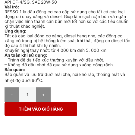
API CF-4/SG, SAE 20W-50
Vai trò:
RESSO 1 là dầu động cơ cao cấp sử dụng cho tất cả các loại
động cơ chạy xăng và diesel. Giúp làm sạch cặn bùn và ngăn
chặn việc hình thành cặn bùn mới tốt hơn so với các tiêu chuẩn
kĩ thuật khắc nghiệt.
Ứng dụng:
Tất cả các loại động cơ xăng, diesel hạng nhẹ, các động cơ
xăng có trang bị hệ thống kiểm soát khí thải, động cơ diesel tốc
độ cao 4 thì hút khí tự nhiên.
Khuyến nghị thay nhớt: từ 4.000 km đến 5. 000 km.
An toàn khi sử dụng:
– Tránh để da tiếp xúc thường xuyên với dầu nhớt.
– Không đổ dầu nhớt đã qua sử dụng xuống cống rãnh.
Bảo quản:
Bảo quản và lưu trữ dưới mái che, nơi khô ráo, thoáng mát và
o
nhiệt độ dưới 60
C.
DẦU ĐỘNG CƠ XE Ô TÔ – NPOIL RESSO 1 – 5 LÍT số lượng
THÊM VÀO GIỎ HÀNG