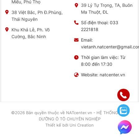
Miếu, Phú Thọ
39 Lý Tự Trọng, TA, Buôn
Ma Thuột, ĐL
38 Việt Bắc, Ph Đ.Phùng,
Thái Nguyên
Số điện thoại:
033
2221818
Khu Khả Lễ, Ph. Võ
Cường, Bắc Ninh
Email:
vietanh.natcenter@gmail.c
Thời gian làm việc:
Từ
8:00 đến 17:30
Website:
natcenter.vn
©2026 Bản quyền thuộc về
NATcenter.vn - HỆ THỐNG BẢO
DƯỠNG Ô TÔ CHUYÊN NGHIỆP
Thiết kế
bởi
Uni Creation