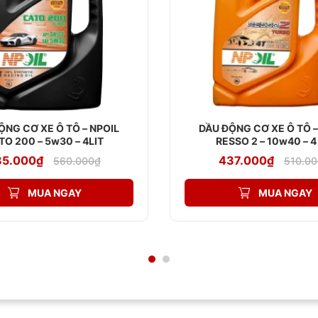
ỘNG CƠ XE Ô TÔ – NPOIL
DẦU ĐỘNG CƠ XE Ô TÔ –
TO 200 – 5w30 – 4LIT
RESSO 2 – 10w40 – 
Giá
Giá
Giá
Giá
85.000
₫
437.000
₫
560.000
₫
510.00
gốc
hiện
gốc
hiện
là:
tại
là:
tại
560.000₫.
là:
510.000₫
là:
MUA NGAY
MUA NGAY
485.000₫.
437.000₫