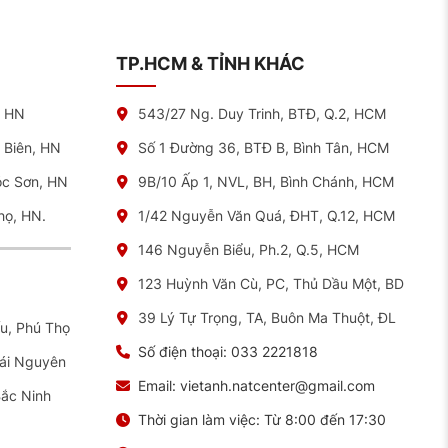
TP.HCM & TỈNH KHÁC
, HN
543/27 Ng. Duy Trinh, BTĐ, Q.2, HCM
 Biên, HN
Số 1 Đường 36, BTĐ B, Bình Tân, HCM
óc Sơn, HN
9B/10 Ấp 1, NVL, BH, Bình Chánh, HCM
họ, HN.
1/42 Nguyễn Văn Quá, ĐHT, Q.12, HCM
146 Nguyễn Biểu, Ph.2, Q.5, HCM
123 Huỳnh Văn Cù, PC, Thủ Dầu Một, BD
39 Lý Tự Trọng, TA, Buôn Ma Thuột, ĐL
ếu, Phú Thọ
Số điện thoại:
033 2221818
hái Nguyên
Email:
vietanh.natcenter@gmail.com
Bắc Ninh
Thời gian làm việc:
Từ 8:00 đến 17:30