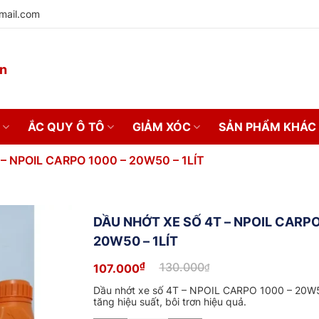
mail.com
on
ẮC QUY Ô TÔ
GIẢM XÓC
SẢN PHẨM KHÁC
– NPOIL CARPO 1000 – 20W50 – 1LÍT
DẦU NHỚT XE SỐ 4T – NPOIL CARPO
20W50 – 1LÍT
₫
130.000
107.000
₫
Giá
Giá
gốc
hiện
Dầu nhớt xe số 4T – NPOIL CARPO 1000 – 20W50 
là:
tại
tăng hiệu suất, bôi trơn hiệu quả.
130.000₫.
là:
107.000₫.