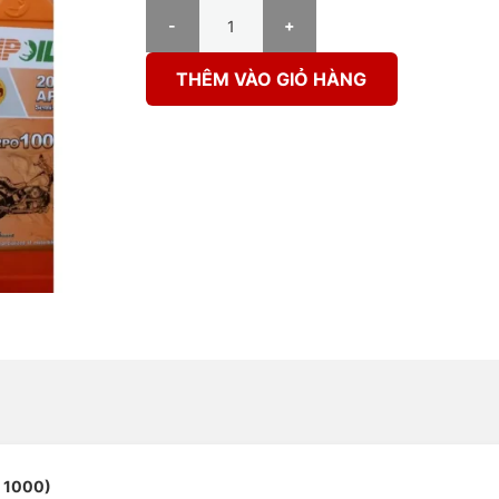
DẦU NHỚT XE SỐ 4T - NPOIL CARPO 1000 - 20W50
THÊM VÀO GIỎ HÀNG
 1000)