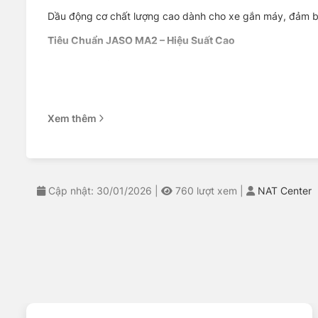
Dầu động cơ chất lượng cao dành cho xe gắn máy, đảm bảo
Tiêu Chuẩn JASO MA2 – Hiệu Suất Cao
Đạt tiêu chuẩn JASO MA2, giúp bộ phân ly hợp ướt hoạt độ
Tương Hợp Với Bộ Lọc Xúc Tác
Sự tương hợp hoàn hảo với bộ lọc xúc tác, đảm bảo hệ thố
Xem thêm
An Toàn Sử Dụng – Hướng Dẫn Chính Xác
Hướng dẫn an toàn sử dụng, tránh tiếp xúc dầu nhớt với
Sử dụng thành phần chính là dầu gốc và phụ gia tổng hợp
Cập nhật: 30/01/2026
|
760
lượt xem
|
NAT Center