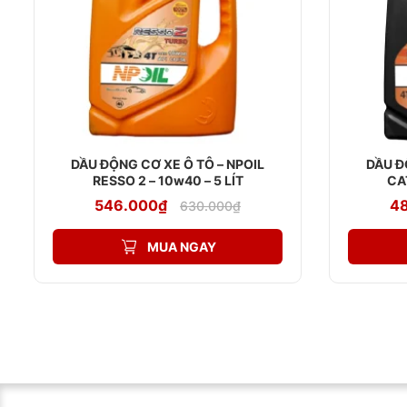
DẦU ĐỘNG CƠ XE Ô TÔ – NPOIL
DẦU Đ
RESSO 2 – 10w40 – 5 LÍT
CA
Giá
Giá
546.000
₫
4
630.000
₫
gốc
hiện
là:
tại
630.000₫.
là:
MUA NGAY
546.000₫.