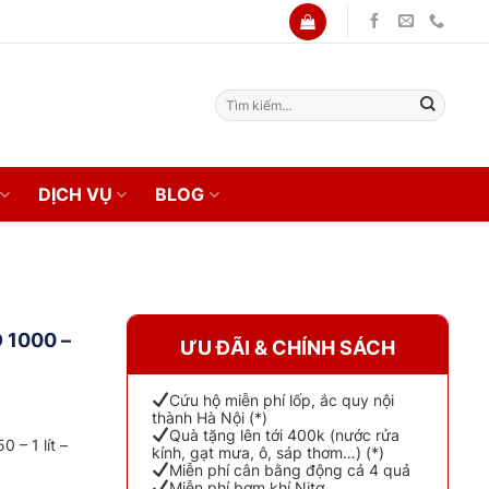
Tìm
kiếm:
DỊCH VỤ
BLOG
 1000 –
ƯU ĐÃI & CHÍNH SÁCH
Cứu hộ miễn phí lốp, ắc quy nội
thành Hà Nội (*)
Quà tặng lên tới 400k (nước rửa
– 1 lít –
kính, gạt mưa, ô, sáp thơm…) (*)
Miễn phí cân bằng động cả 4 quả
Miễn phí bơm khí Nitơ