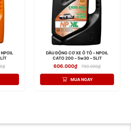
 NPOIL
DẦU ĐỘNG CƠ XE Ô TÔ – NPOIL
4 LÍT
CATO 200 – 5w30 – 5LIT
Giá
Giá
606.000
₫
0
₫
700.000
₫
gốc
hiện
là:
tại
.
700.000₫.
là:
MUA NGAY
.
606.000₫.