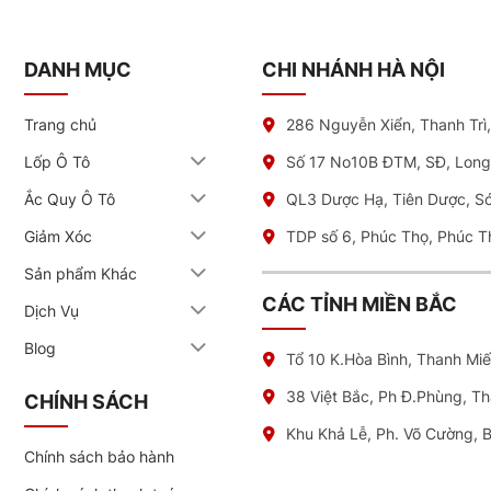
DANH MỤC
CHI NHÁNH HÀ NỘI
Trang chủ
286 Nguyễn Xiển, Thanh Trì
Lốp Ô Tô
Số 17 No10B ĐTM, SĐ, Long
Ắc Quy Ô Tô
QL3 Dược Hạ, Tiên Dược, S
Giảm Xóc
TDP số 6, Phúc Thọ, Phúc T
Sản phẩm Khác
CÁC TỈNH MIỀN BẮC
Dịch Vụ
Blog
Tổ 10 K.Hòa Bình, Thanh Mi
38 Việt Bắc, Ph Đ.Phùng, T
CHÍNH SÁCH
Khu Khả Lễ, Ph. Võ Cường, 
Chính sách bảo hành