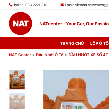
Bỏ
Hotline: 033 2221 818
Email:
vietanh.natcenter@g
qua
nội
dung
NATcenter - Your Car, Our Passi
TRANG CHỦ
LỐP Ô TÔ
NAT Center
>
Dầu Nhớt Ô Tô
>
DẦU NHỚT XE SỐ 4T 