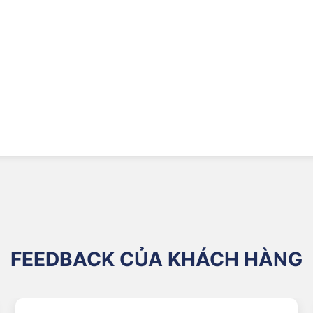
gió (Spoiler).
nối đa năng rời trong hộp).
m, cho phép lắp đặt cho cả xe Nhật/Hàn (móc chữ U) và các dòng xe
hờ thiết kế xương mềm, lưỡi gạt bám sát hoàn hảo vào các góc cong
FEEDBACK CỦA KHÁCH HÀNG
rượt mượt mà trên mặt kính, triệt tiêu hoàn toàn tiếng rít hoặc hiện 
ệt độ cao dưới nắng gắt và tác động của tia UV, giúp lưỡi gạt bền bỉ,