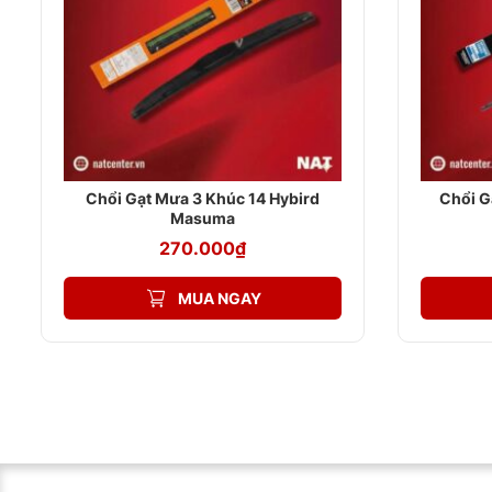
Chổi Gạt Mưa 3 Khúc 14 Hybird
Chổi 
Masuma
270.000
₫
MUA NGAY