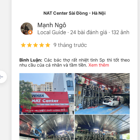
3. Các dòng xe tương thích phổ biến (Size 1
Kích thước 16 inch (400mm) là một trong những kích thước
NAT Center Sài Đồng - Hà Nội
Toyota: Vios (đời mới), Innova (đời mới), Fortuner (đời mớ
Mitsubishi: Xpander, Triton.
Hyundai: Accent, Grand i10, Creta.
Kia: Cerato/K3, Morning, Seltos.
Bình Luận:
Các bác thợ rất nhiệt tình Sp thì tốt theo
nhu cầu của cá nhân và tầm tiền.
Xem thêm
Ford: Ranger (đời cũ), Everest (đời cũ).
Mazda: Mazda 2, Mazda 3, CX-5.