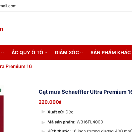
mail.com
on
ẮC QUY Ô TÔ
GIẢM XÓC
SẢN PHẨM KHÁC
tra Premium 16
Gạt mưa Schaeffler Ultra Premium 1
220.000
₫
Xuất xứ
: Đức
Mã sản phẩm:
WB16FL4000
Kích thước:
16 inch (tương đương 400 mm