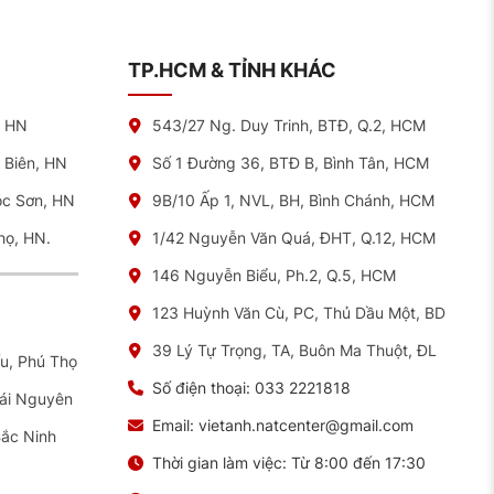
TP.HCM & TỈNH KHÁC
, HN
543/27 Ng. Duy Trinh, BTĐ, Q.2, HCM
 Biên, HN
Số 1 Đường 36, BTĐ B, Bình Tân, HCM
óc Sơn, HN
9B/10 Ấp 1, NVL, BH, Bình Chánh, HCM
họ, HN.
1/42 Nguyễn Văn Quá, ĐHT, Q.12, HCM
146 Nguyễn Biểu, Ph.2, Q.5, HCM
123 Huỳnh Văn Cù, PC, Thủ Dầu Một, BD
39 Lý Tự Trọng, TA, Buôn Ma Thuột, ĐL
ếu, Phú Thọ
Số điện thoại:
033 2221818
hái Nguyên
Email:
vietanh.natcenter@gmail.com
Bắc Ninh
Thời gian làm việc:
Từ 8:00 đến 17:30