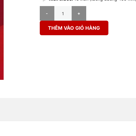
Gạt mưa Schaeffler Ultra Premium 16 số lượng
THÊM VÀO GIỎ HÀNG