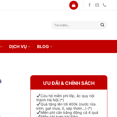
Tìm
kiếm:
DỊCH VỤ
BLOG
6
ƯU ĐÃI & CHÍNH SÁCH
Cứu hộ miễn phí lốp, ắc quy nội
thành Hà Nội (*)
Quà tặng lên tới 400k (nước rửa
kính, gạt mưa, ô, sáp thơm…) (*)
Miễn phí cân bằng động cả 4 quả
)
Miễn phí bơm khí Nitơ