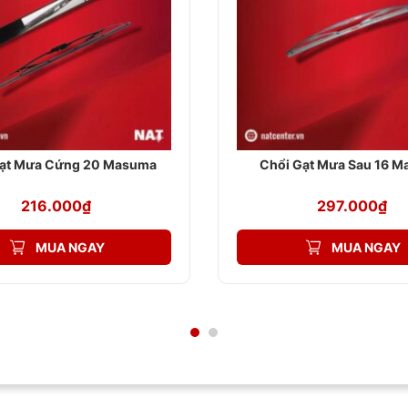
Gạt Mưa Cứng 20 Masuma
Chổi Gạt Mưa Sau 16 
216.000
₫
297.000
₫
MUA NGAY
MUA NGAY