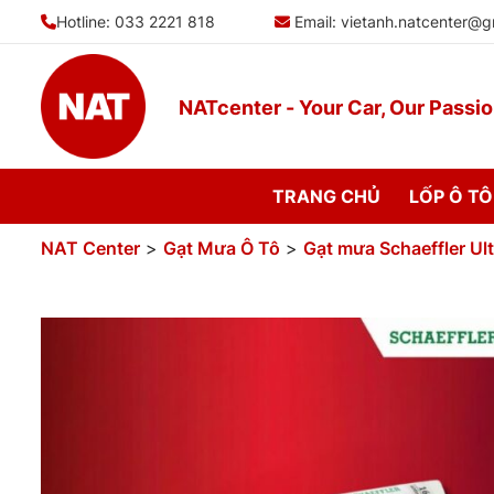
Bỏ
Hotline: 033 2221 818
Email:
vietanh.natcenter@g
qua
nội
dung
NATcenter - Your Car, Our Passi
TRANG CHỦ
LỐP Ô TÔ
NAT Center
>
Gạt Mưa Ô Tô
>
Gạt mưa Schaeffler Ul