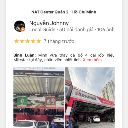
6″)
 thông dụng nhất cho vị trí gạt bên phụ:
NAT Center Quận 2 - Hồ Chí Minh
i), Corolla Cross, Hilux.
Bình Luận:
Mình vừa thay cả bộ 4 cái lốp hiệu
Milestar tại đây, nhân viên nhiệt tình.
Xem thêm