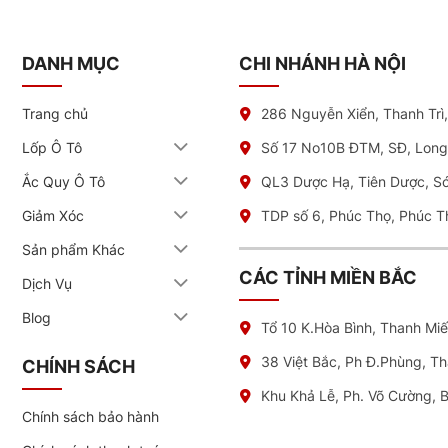
DANH MỤC
CHI NHÁNH HÀ NỘI
Trang chủ
286 Nguyễn Xiển, Thanh Trì
Lốp Ô Tô
Số 17 No10B ĐTM, SĐ, Long
Ắc Quy Ô Tô
QL3 Dược Hạ, Tiên Dược, S
Giảm Xóc
TDP số 6, Phúc Thọ, Phúc T
Sản phẩm Khác
CÁC TỈNH MIỀN BẮC
Dịch Vụ
Blog
Tổ 10 K.Hòa Bình, Thanh Mi
38 Việt Bắc, Ph Đ.Phùng, T
CHÍNH SÁCH
Khu Khả Lễ, Ph. Võ Cường, 
Chính sách bảo hành