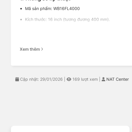
Mã sản phẩm: WB16FL4000
Kích thước: 16 inch (tương đương 400 mm).
Dòng sản phẩm: Ultra Premium (Xương mềm đa năng).
Cấu tạo: Thanh thép đàn hồi nguyên khối, tích hợp cánh 
Xem thêm
Lưỡi gạt: Cao su thiên nhiên phủ lớp Graphite Nano.
Hệ thống đầu nối: Multi-clip Adapters (Trang bị bộ đầu 
2. Ưu điểm nổi bật
Cập nhật: 29/01/2026
|
169
lượt xem
|
NAT Center
Lắp đặt đa năng: Điểm mạnh nhất là bộ đầu nối đi kè
đặc biệt.
Áp lực đồng nhất: Dù kích thước ngắn (400mm), nhưng n
Vận hành siêu êm: Lớp phủ Graphite Nano giúp lưỡi gạt t
Kháng thời tiết: Chất liệu cao su cao cấp chịu được nhi