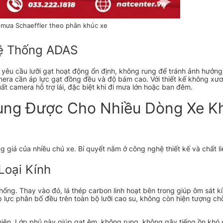
 mưa Schaeffler theo phân khúc xe
Hệ Thống ADAS
, yêu cầu lưỡi gạt hoạt động ổn định, không rung để tránh ảnh hưởng
mera cần áp lực gạt đồng đều và độ bám cao. Với thiết kế không xươn
 camera hỗ trợ lái, đặc biệt khi đi mưa lớn hoặc ban đêm.
Dùng Được Cho Nhiều Dòng Xe K
 giá của nhiều chủ xe. Bí quyết nằm ở công nghệ thiết kế và chất li
Loại Kính
ng. Thay vào đó, lá thép carbon linh hoạt bên trong giúp ôm sát kí
p lực phân bố đều trên toàn bộ lưỡi cao su, không còn hiện tượng ch
hiên. Lớp phủ này giúp gạt êm, không rung, không gây tiếng ồn khó 