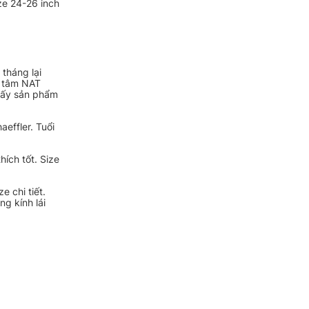
ze 24-26 inch
tháng lại
g tâm NAT
thấy sản phẩm
effler. Tuổi
hích tốt. Size
 chi tiết.
g kính lái