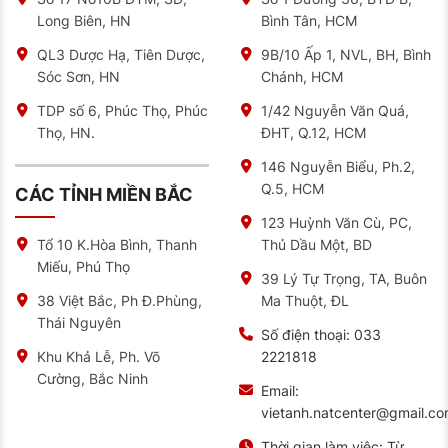
hơn 30% so với các loại ắc quy thông thường.
Long Biên, HN
Bình Tân, HCM
Ngoài ưu điểm về công nghệ, ắc quy GS 80Ah còn thể
QL3 Dược Hạ, Tiên Dược,
9B/10 Ấp 1, NVL, BH, Bình
hiện độ ổn định vượt trội trong điều kiện sử dụng thực
tế tại Việt Nam. Sản phẩm hoạt động tốt trong môi
Sóc Sơn, HN
Chánh, HCM
trường đô thị có tần suất khởi động – tắt máy liên tục,
đồng thời vẫn đáp ứng ổn định khi xe vận hành ở địa
TDP số 6, Phúc Thọ, Phúc
1/42 Nguyễn Văn Quá,
hình miền núi, nhiệt độ cao hoặc độ ẩm lớn.
Thọ, HN.
ĐHT, Q.12, HCM
Bình GS chịu nhiệt tốt và có tỷ lệ tự phóng điện thấp.
146 Nguyễn Biểu, Ph.2,
Nhờ đó, ngay cả khi xe ít chạy hoặc đỗ lâu ngày, điện
áp vẫn ổn định. Điều này giúp người dùng, đặc biệt là
Q.5, HCM
CÁC TỈNH MIỀN BẮC
tài xế xe dịch vụ công nghệ hoặc người lái xe đô thị
thường xuyên di chuyển ngắn quãng, yên tâm về khả
123 Huỳnh Văn Cù, PC,
năng khởi động mạnh mẽ và tuổi thọ lâu dài của ắc
Thủ Dầu Một, BD
Tổ 10 K.Hòa Bình, Thanh
quy.
Miếu, Phú Thọ
39 Lý Tự Trọng, TA, Buôn
Ắc quy GS 80Ah mã 95D31R và các thắc
Ma Thuột, ĐL
38 Việt Bắc, Ph Đ.Phùng,
mắc thường gặp
Thái Nguyên
Số điện thoại:
033
Bình GS 95D31R giá bao nhiêu?
2221818
Khu Khả Lễ, Ph. Võ
Hiện tại, giá niêm yết dao động từ 1.8-2.2 triệu đồng
Cường, Bắc Ninh
tùy đại lý. Tại cơ sở NAT Center, khách hàng nhận
Email:
thêm ưu đãi kiểm tra miễn phí và bảo hành chính hãng
vietanh.natcenter@gmail.c
18 tháng.
Thời gian làm việc:
Từ