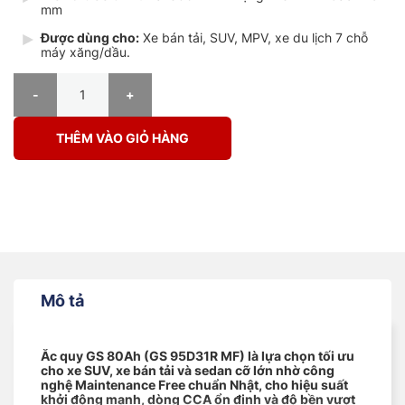
mm
Được dùng cho:
Xe bán tải, SUV, MPV, xe du lịch 7 chỗ
máy xăng/dầu.
Bình Ắc Quy GS 80Ah 12V 95D31R MF số lượng
THÊM VÀO GIỎ HÀNG
Mô tả
Ắc quy GS 80Ah (GS 95D31R MF) là lựa chọn tối ưu
cho xe SUV, xe bán tải và sedan cỡ lớn nhờ công
nghệ Maintenance Free chuẩn Nhật, cho hiệu suất
khởi động mạnh, dòng CCA ổn định và độ bền vượt