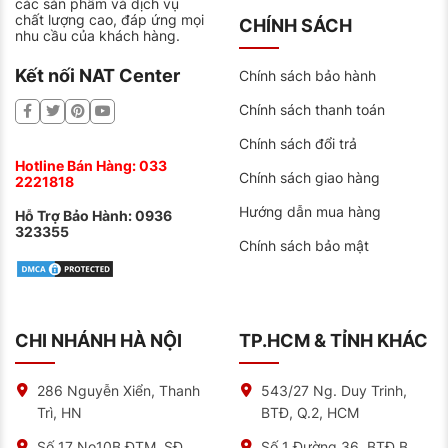
các sản phẩm và dịch vụ
Công nghệ MF chuẩn Nhật bí quyết giúp
chất lượng cao, đáp ứng mọi
CHÍNH SÁCH
bình điện thương hiệu GS bền hơn 30% –
nhu cầu của khách hàng.
NAT Center
Kết nối NAT Center
Điểm khác biệt của bình điện GS là công nghệ SMF
Chính sách bảo hành
(Sealed Maintenance Free) – hoàn toàn không cần
châm thêm nước suốt vòng đời sử dụng. Sản phẩm
Chính sách thanh toán
này sở hữu:
Chính sách đổi trả
Vỏ kín khí ngăn bay hơi điện phân, giảm nguy cơ rò
Hotline Bán Hàng:
033
Chính sách giao hàng
điện
2221818
Hướng dẫn mua hàng
Điện cực hợp kim chì-canxi chống ăn mòn, tăng
Hỗ Trợ Bảo Hành:
0936
323355
khả năng lưu trữ
Chính sách bảo mật
Tiêu chuẩn JIS (Japan Industrial Standard) đảm
bảo chất lượng đồng đều
Đặc biệt, dòng ắc quy này được tối ưu cho khí hậu
CHI NHÁNH HÀ NỘI
TP.HCM & TỈNH KHÁC
nhiệt đới như Việt Nam. Các tấm cực chì được gia cố
đặc biệt, chống giãn nở trong điều kiện nhiệt độ cao –
nguyên nhân thường gặp khiến ắc quy hư hỏng trong
mùa nắng nóng.
286 Nguyễn Xiển, Thanh
543/27 Ng. Duy Trinh,
Trì, HN
BTĐ, Q.2, HCM
Theo số liệu kiểm chứng, công nghệ SMF giúp bình GS
duy trì hiệu suất ở mức 90% sau 1 năm sử dụng, cao
Số 17 No10B ĐTM, SĐ,
Số 1 Đường 36, BTĐ B,