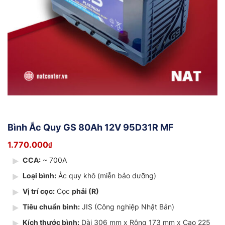
Bình Ắc Quy GS 80Ah 12V 95D31R MF
1.770.000
₫
CCA:
~ 700A
Loại bình:
Ắc quy khô (miễn bảo dưỡng)
Vị trí cọc:
Cọc
phải (R)
Tiêu chuẩn bình:
JIS (Công nghiệp Nhật Bản)
Kích thước bình:
Dài 306 mm x Rộng 173 mm x Cao 225