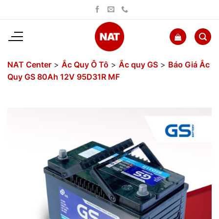
Bỏ
qua
nội
dung
NAT Center
>
Ắc Quy Ô Tô
>
Ắc quy GS
>
Báo Giá Ắc
Quy GS 80Ah 12V 95D31R MF