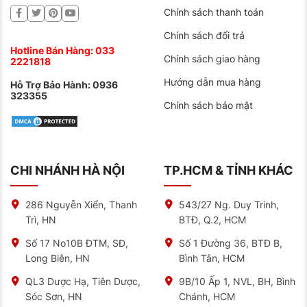
Chính sách thanh toán
Lốp được thiết kế để có thể giảm thiểu những tiếng ồn
Chính sách đổi trả
và rung lắc khi di chuyển, mang đến cho người dùng
trải nghiệm lái xe thoải mái
Hotline Bán Hàng:
033
Chính sách giao hàng
2221818
Khả năng thích ứng tốt trên nhiều dạng địa hình
Hướng dẫn mua hàng
Hỗ Trợ Bảo Hành:
0936
323355
Vì thiết kế hoa gai độc đáo nên khi sử dụng loại lốp
Chính sách bảo mật
này sẽ giúp xe hoạt động hiệu quả trên nhiều dạng địa
hình khác nhau từ đường nhựa đến đường đất gồ ghề.
NAT CENTER – ĐẠI LÝ ỦY QUYỀN CHÍNH
THỨC CỦA MICHELIN TẠI VIỆT NAM
CHI NHÁNH HÀ NỘI
TP.HCM & TỈNH KHÁC
NAT CENTER cam kết cung cấp 100% lốp Michelin
chính hãng, được nhập khẩu trực tiếp từ nhà máy
Michelin. Mỗi sản phẩm đều có tem mác, hóa đơn đầy
286 Nguyễn Xiển, Thanh
543/27 Ng. Duy Trinh,
đủ, giúp bạn an tâm về chất lượng và nguồn gốc xuất
Trì, HN
BTĐ, Q.2, HCM
xứ.
Số 17 No10B ĐTM, SĐ,
Số 1 Đường 36, BTĐ B,
Giá cả cạnh tranh: NAT CENTER luôn mang đến cho
Long Biên, HN
Bình Tân, HCM
khách hàng mức giá tốt nhất thị trường, đi kèm với
nhiều chương trình khuyến mãi hấp dẫn.
QL3 Dược Hạ, Tiên Dược,
9B/10 Ấp 1, NVL, BH, Bình
Sóc Sơn, HN
Chánh, HCM
Dịch vụ chuyên nghiệp: Đội ngũ nhân viên tư vấn