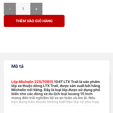
Lốp Michelin 225/70R15 104T LTX Trail số lượng
THÊM VÀO GIỎ HÀNG
Mô tả
Lốp Michelin 225/70R15
104T LTX Trail là sản phẩm
lốp xe thuộc dòng LTX Trail, được sản xuất bởi hãng
Michelin nổi tiếng. Đây là loại lốp được sử dụng phổ
biến cho các dòng xe du lịch loại lazang 15 inch
mang đến trải nghiệm lái xe an toàn và êm ái. Nếu
bạn đang băn khoăn không biết liệu lốp có phù hợp
để thay cho xế cưng của mình hay không, hãy cùng
Nat tìm hiểu thông tin bên dưới nhé!