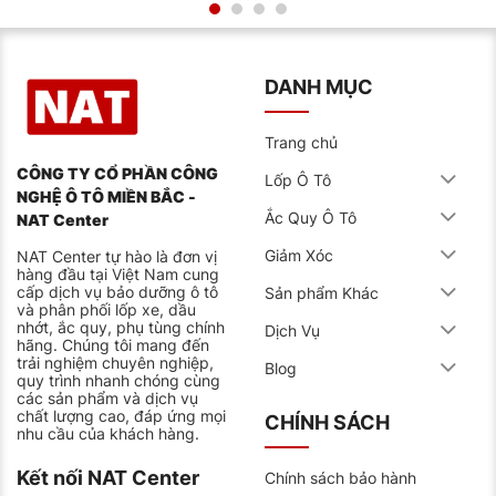
Mặc dù, lốp 225/70R15 được dùng tương thích với
nhiều loại xe, tuy nhiên để đảm bảo hiệu suất tối ưu và
an toàn khi vận hành, các chủ xế nên kiểm tra thông
số kỹ thuật của xe bao gồm: xếp hạng tốc độ, tải
DANH MỤC
trọng, độ mòn lốp,… theo đúng khuyến cáo nhà sản
xuất để chọn ra đúng dòng lốp phù hợp cho xe.
Trang chủ
ĐẶC TÍNH CỦA LỐP
CÔNG TY CỔ PHẦN CÔNG
Lốp Ô Tô
Với dòng lốp Michelin 225/70R15 104T LTX Trail sẽ có
NGHỆ Ô TÔ MIỀN BẮC -
một số ưu điểm nổi bật đặc trưng bao gồm:
Ắc Quy Ô Tô
NAT Center
Khả năng bám đường tốt
Giảm Xóc
NAT Center tự hào là đơn vị
hàng đầu tại Việt Nam cung
Gai lốp được thiết kế với hình dạng các khối to, rãnh
cấp dịch vụ bảo dưỡng ô tô
Sản phẩm Khác
sâu và rộng giúp thoát nước tốt, từ đó tăng cường độ
và phân phối lốp xe, dầu
bám đường ngay cả khi di chuyển trên đường ướt
nhớt, ắc quy, phụ tùng chính
Dịch Vụ
hoặc khô
hãng. Chúng tôi mang đến
trải nghiệm chuyên nghiệp,
Blog
Độ bền khi sử dụng cao
quy trình nhanh chóng cùng
các sản phẩm và dịch vụ
chất lượng cao, đáp ứng mọi
Với hợp chất cao su chất lượng cao, có khả năng
CHÍNH SÁCH
nhu cầu của khách hàng.
chống mài mòn hiệu quả giúp lốp chịu được các tác
động bên ngoài và tăng độ bền đáng kể khi dùng
Kết nối NAT Center
Chính sách bảo hành
Vận hành êm ái