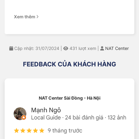
Mục lục
Xem thêm
THÔNG SỐ KỸ THUẬT
CÁC DÒNG XE TƯƠNG THÍCH
ĐẶC TÍNH CỦA LỐP
NAT CENTER – ĐẠI LÝ ỦY QUYỀN CHÍNH THỨC
CỦA MICHELIN TẠI VIỆT NAM
Cập nhật: 31/07/2024
|
431
lượt xem
|
NAT Center
THÔNG SỐ KỸ THUẬT
FEEDBACK CỦA KHÁCH HÀNG
Tên sản
Michelin 225/70R15 104T LTX Trail
phẩm
Thương hiệu
Michelin
lốp
NAT Center Sài Đồng - Hà Nội
Kích thước
225/70R15
lốp
Dòng gai
LTX Trail
Độ rộng lốp
225 mm
Tỷ lệ chiều
70%
cao