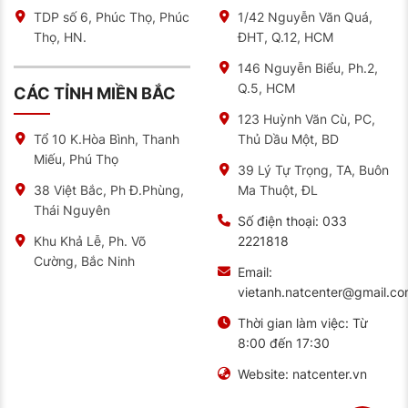
nhiệt tình, giàu kinh nghiệm, sẵn sàng hỗ trợ bạn
TDP số 6, Phúc Thọ, Phúc
1/42 Nguyễn Văn Quá,
lựa chọn được loại lốp phù hợp nhất với nhu cầu và
Thọ, HN.
ĐHT, Q.12, HCM
điều kiện tài chính.
146 Nguyễn Biểu, Ph.2,
Cơ sở vật chất hiện đại: NAT CENTER sở hữu hệ
Q.5, HCM
CÁC TỈNH MIỀN BẮC
thống cửa hàng rộng rãi, trang thiết bị hiện đại
cùng đội ngũ kỹ thuật viên lành nghề, đảm bảo
123 Huỳnh Văn Cù, PC,
mang đến cho bạn trải nghiệm mua sắm và dịch vụ
Thủ Dầu Một, BD
Tổ 10 K.Hòa Bình, Thanh
chuyên nghiệp nhất.
Miếu, Phú Thọ
39 Lý Tự Trọng, TA, Buôn
Ma Thuột, ĐL
38 Việt Bắc, Ph Đ.Phùng,
Ngoài ra, NAT CENTER còn cung cấp các dịch vụ
khác như:
Thái Nguyên
Số điện thoại:
033
Lắp đặt lốp xe chuyên nghiệp
2221818
Khu Khả Lễ, Ph. Võ
Cường, Bắc Ninh
Cân bằng bánh xe
Email:
vietanh.natcenter@gmail.c
Vá lốp xe
Bơm khí nitơ
Thời gian làm việc:
Từ
8:00 đến 17:30
Bảo dưỡng xe định kỳ
Website:
natcenter.vn
Liên hệ ngay với NAT CENTER để được tư vấn và hỗ
trợ tốt nhất: