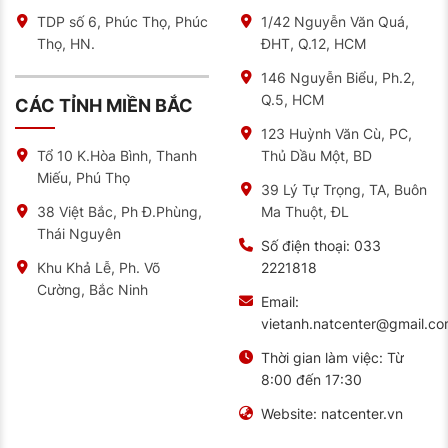
THỨC CỦA MICHELIN TẠI VIỆT NAM
TDP số 6, Phúc Thọ, Phúc
1/42 Nguyễn Văn Quá,
Thọ, HN.
ĐHT, Q.12, HCM
NAT CENTER cam kết cung cấp 100% lốp Michelin
chính hãng, được nhập khẩu trực tiếp từ nhà máy
Michelin. Mỗi sản phẩm đều có tem mác, hóa đơn đầy
146 Nguyễn Biểu, Ph.2,
đủ, giúp bạn an tâm về chất lượng và nguồn gốc xuất
Q.5, HCM
CÁC TỈNH MIỀN BẮC
xứ.
123 Huỳnh Văn Cù, PC,
Giá cả cạnh tranh: NAT CENTER luôn mang đến cho
Thủ Dầu Một, BD
Tổ 10 K.Hòa Bình, Thanh
khách hàng mức giá tốt nhất thị trường, đi kèm với
nhiều chương trình khuyến mãi hấp dẫn.
Miếu, Phú Thọ
39 Lý Tự Trọng, TA, Buôn
Dịch vụ chuyên nghiệp: Đội ngũ nhân viên tư vấn nhiệt
Ma Thuột, ĐL
38 Việt Bắc, Ph Đ.Phùng,
tình, giàu kinh nghiệm, sẵn sàng hỗ trợ bạn lựa chọn
Thái Nguyên
được loại lốp phù hợp nhất với nhu cầu và điều kiện tài
Số điện thoại:
033
chính.
2221818
Khu Khả Lễ, Ph. Võ
Cường, Bắc Ninh
Cơ sở vật chất hiện đại: NAT CENTER sở hữu hệ thống
Email:
cửa hàng rộng rãi, trang thiết bị hiện đại cùng đội ngũ
vietanh.natcenter@gmail.c
kỹ thuật viên lành nghề, đảm bảo mang đến cho bạn
trải nghiệm mua sắm và dịch vụ chuyên nghiệp nhất.
Thời gian làm việc:
Từ
Ngoài ra, NAT CENTER còn cung cấp các dịch vụ
8:00 đến 17:30
khác như:
Website:
natcenter.vn
Lắp đặt lốp xe chuyên nghiệp