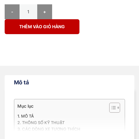
Lốp Michelin 255/45R19(ZR) 100Y Pilot Super Sport N0 số lượng
THÊM VÀO GIỎ HÀNG
Mô tả
Mục lục
MÔ TẢ
THÔNG SỐ KỸ THUẬT
CÁC DÒNG XE TƯƠNG THÍCH
ĐẶC TÍNH CỦA LỐP