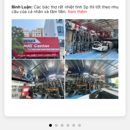
Bình Luận:
Các bác thợ rất nhiệt tình Sp thì tốt theo nhu
Dòng gai
Pilot Super Sport N0
cầu của cá nhân và tầm tiền.
Xem thêm
Độ rộng lốp
255 mm
Tỷ lệ chiều
45%
cao
Thiết kế lốp
Radial – Lốp bố tỏa tròn
Kích thước
19 inch
mâm xe
Loại lốp
Lốp không săm
Chỉ số tải
100
trọng
Chỉ số tốc độ
Y
Phù hợp cho các dòng xe SUV và
Công dụng
Crossover
CÁC DÒNG XE TƯƠNG THÍCH
Lốp Michelin 255/45R19 được đánh giá là loại có hiệu
suất vận hành cao. Lốp có khả năng chịu tải cao, tiết
kiệm nhiên liệu và vận hành êm ái, thoải mái trên mọi
loại địa hình giúp bạn tận hưởng hành trình trọn vẹn.