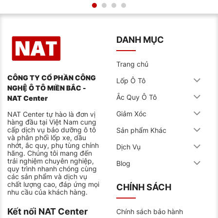
Land Rover Range Rover Sport SVR
Jaguar F-Pace SVR
DANH MỤC
Maserati Levante
Mặc dù, lốp 255/45R19 được dùng tương thích với
Trang chủ
nhiều loại xe, tuy nhiên để đảm bảo hiệu suất tối ưu và
an toàn khi vận hành, các chủ xế nên thường xuyên
CÔNG TY CỔ PHẦN CÔNG
Lốp Ô Tô
kiểm tra thông số kỹ thuật của xe bao gồm: xếp hạng
NGHỆ Ô TÔ MIỀN BẮC -
tốc độ, tải trọng, độ mòn lốp,… theo đúng khuyến cáo
Ắc Quy Ô Tô
NAT Center
nhà sản xuất để chọn ra đúng dòng lốp phù hợp cho
xe.
Giảm Xóc
NAT Center tự hào là đơn vị
hàng đầu tại Việt Nam cung
ĐẶC TÍNH CỦA LỐP
cấp dịch vụ bảo dưỡng ô tô
Sản phẩm Khác
và phân phối lốp xe, dầu
Công nghệ Dynamic Response tăng cường khả năng
nhớt, ắc quy, phụ tùng chính
Dịch Vụ
phản ứng của lốp, giúp xe duy trì sự ổn định và kiểm
hãng. Chúng tôi mang đến
soát tốt hơn khi di chuyển ở tốc độ cao. Công nghệ
trải nghiệm chuyên nghiệp,
này sử dụng một lớp sợi hỗn hợp bao gồm Aramid và
Blog
quy trình nhanh chóng cùng
Nylon, giúp lốp phản hồi nhanh chóng theo từng
các sản phẩm và dịch vụ
chuyển động của vô lăng, giảm thiểu hiện tượng lệch
chất lượng cao, đáp ứng mọi
bánh khi rẽ cua.
CHÍNH SÁCH
nhu cầu của khách hàng.
Công nghệ EverGrip giúp lốp duy trì độ bám đường tối
ưu ngay cả khi đã mòn. Nhờ thiết kế rãnh và hợp chất
Kết nối NAT Center
Chính sách bảo hành
cao su tiên tiến, lốp có khả năng tự mở rộng các rãnh