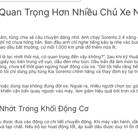
 Quan Trọng Hơn Nhiều Chủ Xe 
 tâm, từng chia sẻ câu chuyện đáng nhớ. Anh chạy Sorento 2.4 xăn
ghĩ nó chưa hỏng hẳn. Ban đầu anh chỉ nghe tiếng kêu lạ nhẹ vào buổ
hao dầu bất thường, cứ mỗi 1.000 km phải đổ thêm nửa lít.
là lọc nhớt thôi mà, có quan trọng đến vậy không?”. Sau khi kỹ thuậ
 giấy lọc bên trong vỡ vụn, dầu đen như bùn. Dầu bẩn đã làm mòn b
đồng, chưa kể thời gian ngừng hoạt động của xe. “Giờ tôi hiểu rằng tiế
 tôi chỉ dùng phụ tùng Kia Sorento chính hãng và thay định kỳ tại t
hoặc dùng loại không đúng đời xe. Ngoài ra, nhiều người chọn lọc gi
ày khiến cặn bẩn quay ngược vào máy, làm giảm hiệu quả bôi trơn và 
Nhớt Trong Khối Động Cơ
ầu được đưa vào động cơ chi tiết chuyển động. Khi máy vận hành, dầ
 và tạp chất. Nếu bộ lọc hoạt động tốt, áp suất dầu được duy trì ổn 