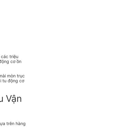
 các triệu
 động cơ ồn
mài mòn trục
i tu động cơ
u Vận
dựa trên hàng