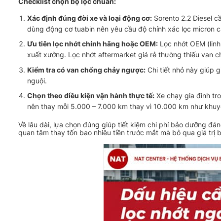
Checklist chọn bộ lọc chuẩn:
Xác định đúng đời xe và loại động cơ:
Sorento 2.2 Diesel c
dùng động cơ tuabin nên yêu cầu độ chính xác lọc micron c
Ưu tiên lọc nhớt chính hãng hoặc OEM:
Lọc nhớt OEM (linh
xuất xưởng. Lọc nhớt aftermarket giá rẻ thường thiếu van 
Kiểm tra có van chống chảy ngược:
Chi tiết nhỏ này giúp g
nguội.
Chọn theo điều kiện vận hành thực tế:
Xe chạy gia đình tr
nên thay mỗi 5.000 – 7.000 km thay vì 10.000 km như khuy
Về lâu dài, lựa chọn đúng giúp tiết kiệm chi phí bảo dưỡng đáng 
quan tâm thay tốn bao nhiêu tiền trước mắt mà bỏ qua giá trị 