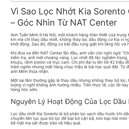
Vì Sao Lọc Nhớt Kia Sorento
– Góc Nhìn Từ NAT Center
Anh Tuấn Minh ở Hà Nội, một khách hàng thân thiết của trung
km mà chỉ thay dầu nhớt, không thay lọc dầu động cơ Kia vì n
khởi động. Sau đó, động cơ bắt đầu rung giật khi tăng tốc và 
Khi đưa xe đến NAT Center lần đầu, anh vẫn còn nghi ngờ: “Chỉ 
kiểm tra, anh mới choáng váng. Lọc nhớt đã tắc nghiêm trọng,
khuỷu, rãnh piston và trục cam. Chi phí đại tu lên tới 42 triệu 
trăm nghìn nhưng mất hàng chục triệu là bài học quá đắt. Từ đó
anh Minh thừa nhận.
Một sai lầm thường gặp là thay dầu nhưng không thay bộ lọc, 
lượng vì nghĩ không ảnh hưởng nhiều. Trên thực tế, các lỗi n
hỏng hóc sớm.
Nguyên Lý Hoạt Động Của Lọc Dầu 
Lọc dầu nhớt Kia Sorento là bộ phận lọc sạch dầu trước khi d
chuyển liên tục qua bộ lọc để loại bỏ cặn bã, kim loại mài mòn
bề mặt ma sát được bảo vệ hiệu quả.