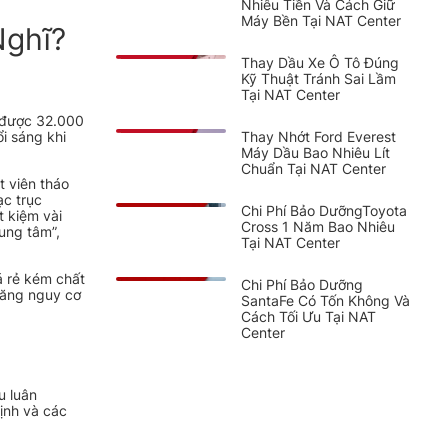
Nhiêu Tiền Và Cách Giữ
Máy Bền Tại NAT Center
Nghĩ?
Thay Dầu Xe Ô Tô Đúng
Kỹ Thuật Tránh Sai Lầm
Tại NAT Center
g được 32.000
Thay Nhớt Ford Everest
i sáng khi
Máy Dầu Bao Nhiêu Lít
Chuẩn Tại NAT Center
t viên tháo
ạc trục
Chi Phí Bảo DưỡngToyota
t kiệm vài
Cross 1 Năm Bao Nhiêu
rung tâm”,
Tại NAT Center
á rẻ kém chất
Chi Phí Bảo Dưỡng
tăng nguy cơ
SantaFe Có Tốn Không Và
Cách Tối Ưu Tại NAT
Center
u luân
định và các