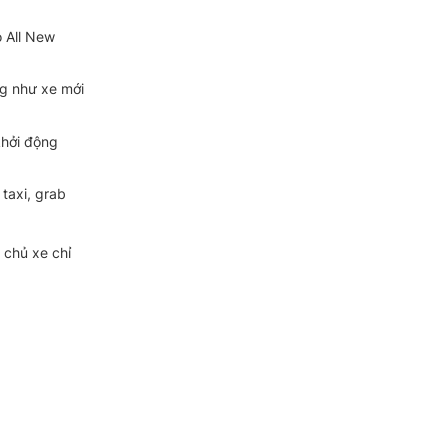
o All New
ng như xe mới
khởi động
taxi, grab
u chủ xe chỉ