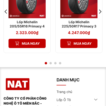
Lốp Michelin
Lốp Michelin
205/55R16 Primacy 4
225/50R17 Primacy 3
ST
ZP MOE
2.323.000
₫
4.247.000
₫
MUA NGAY
MUA NGAY
DANH MỤC
Trang chủ
CÔNG TY CỔ PHẦN CÔNG
Lốp Ô Tô
NGHỆ Ô TÔ MIỀN BẮC -