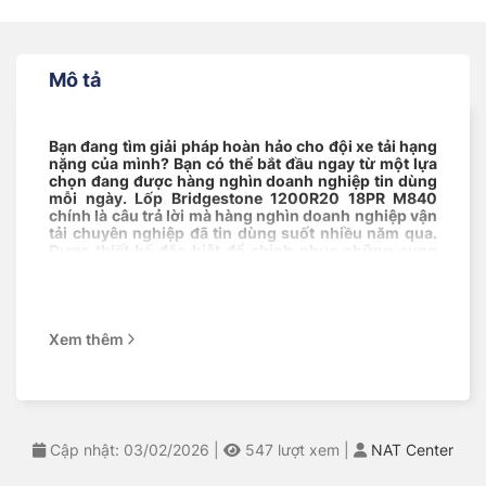
Mô tả
Bạn đang tìm giải pháp hoàn hảo cho đội xe tải hạng
nặng của mình? Bạn có thể bắt đầu ngay từ một lựa
chọn đang được hàng nghìn doanh nghiệp tin dùng
mỗi ngày. Lốp Bridgestone 1200R20 18PR M840
chính là câu trả lời mà hàng nghìn doanh nghiệp vận
tải chuyên nghiệp đã tin dùng suốt nhiều năm qua.
Được thiết kế đặc biệt để chinh phục những cung
đường khắc nghiệt nhất với tải trọng cực lớn, dòng
lốp này mang đến hiệu suất vượt trội và độ bền đáng
kinh ngạc mà bạn khó tìm thấy ở bất kỳ đối thủ nào.
Bạn có thể thay lốp này tại trung tâm bảo dưỡng uy
tín.
Xem thêm
Mục lục
Thông Số Lốp Bridgestone M840 1200R20 18PR
Tại NAT Center
Cập nhật: 03/02/2026
|
547
lượt xem
|
NAT Center
Công Nghệ Lốp Ô Tô M840 Bridgestone Tại NAT