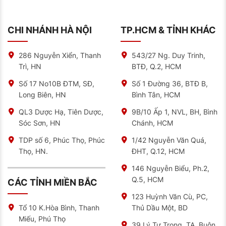
Infographic hướng dẫn cách đọc thông số lốp ô tô từ
CHI NHÁNH HÀ NỘI
TP.HCM & TỈNH KHÁC
trung tâm bảo dưỡng ô tô NAT Center
286 Nguyễn Xiển, Thanh
543/27 Ng. Duy Trinh,
Công Nghệ Lốp Ô Tô M840 Bridgestone
Trì, HN
BTĐ, Q.2, HCM
Tại NAT Center
Anh Tuấn, giám đốc một công ty vận tải tại Bình
Số 17 No10B ĐTM, SĐ,
Số 1 Đường 36, BTĐ B,
Dương, từng chia sẻ:
“Trước đây, lốp thường xuyên
Long Biên, HN
Bình Tân, HCM
hỏng giữa đường khiến chúng tôi phải thay liên tục. Từ
khi chuyển sang hãng lốp này, mọi thứ đều tốt hơn và
QL3 Dược Hạ, Tiên Dược,
9B/10 Ấp 1, NVL, BH, Bình
tiết kiệm đáng kể chi phí trải nghiệm.”
Sóc Sơn, HN
Chánh, HCM
Bí mật nằm ở 5 công nghệ đỉnh cao mà hãng lốp đã
tích hợp vào M840:
TDP số 6, Phúc Thọ, Phúc
1/42 Nguyễn Văn Quá,
Thọ, HN.
ĐHT, Q.12, HCM
Công nghệ bố thép toàn phần
: Lớp thép đặc biệt
146 Nguyễn Biểu, Ph.2,
dày 15% so với lốp thông thường, tăng cường độ
Q.5, HCM
bền và khả năng chịu lực, đảm bảo độ ổn định dù
CÁC TỈNH MIỀN BẮC
xe chở tải nặng liên tục ở tốc độ 80-90 km/h
123 Huỳnh Văn Cù, PC,
Thiết kế gai lốp zigzag chuyên dụng
: Các khối gai
Thủ Dầu Một, BD
Tổ 10 K.Hòa Bình, Thanh
lốp sâu hình lục giác với rãnh 18.5mm tạo ra lực
Miếu, Phú Thọ
39 Lý Tự Trọng, TA, Buôn