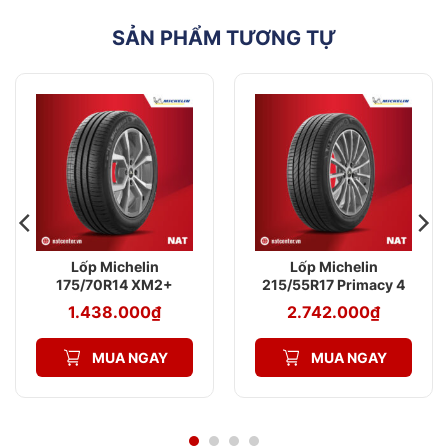
SẢN PHẨM TƯƠNG TỰ
Lốp Michelin
Lốp Michelin
175/70R14 XM2+
215/55R17 Primacy 4
ST
1.438.000
₫
2.742.000
₫
MUA NGAY
MUA NGAY