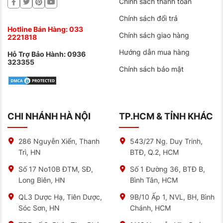
Chính sách thanh toán
Infographic hướng dẫn cách đọc thông số lốp ô tô từ
trung tâm bảo dưỡng ô tô NAT Center
Chính sách đổi trả
Hotline Bán Hàng:
033
Chính sách giao hàng
2221818
Ưu Điểm Vượt Trội Của Turanza T005A
Size 225/45R19
Hướng dẫn mua hàng
Hỗ Trợ Bảo Hành:
0936
323355
Êm Ái và Yên Tĩnh
Chính sách bảo mật
Bạn còn nhớ cảm giác khó chịu khi lốp xe ồn ào trên
đường cao tốc? Turanza T005A sẽ xóa bỏ trải nghiệm
đó.
Bridgestone đã trang bị công nghệ Silent AC Block với
CHI NHÁNH HÀ NỘI
TP.HCM & TỈNH KHÁC
các rãnh khuếch tán sóng âm bố trí theo mô hình bất
đối xứng, đặt chiến lược tại rãnh vai lốp nhằm hấp thụ
và phân tán tạp âm hiệu quả.
286 Nguyễn Xiển, Thanh
543/27 Ng. Duy Trinh,
Trì, HN
BTĐ, Q.2, HCM
Tham khảo thêm:
Lốp Bridgestone 255/65R17
110S
Dueler H/T D840 Chính Hãng
Số 17 No10B ĐTM, SĐ,
Số 1 Đường 36, BTĐ B,
Long Biên, HN
Bình Tân, HCM
Bám Đường Như Dính Keo Ngay Cả Khi Mưa
Đừng lo lắng khi gặp mưa đột ngột trên đường. Lốp
QL3 Dược Hạ, Tiên Dược,
9B/10 Ấp 1, NVL, BH, Bình
Bridgestone 225/45R19 Turanza T005A sở hữu:
Sóc Sơn, HN
Chánh, HCM
Rãnh thoát nước hình chữ V: Tăng 20% khả năng