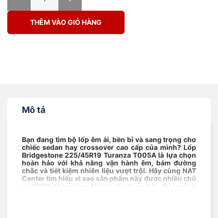
THÊM VÀO GIỎ HÀNG
Mô tả
Bạn đang tìm bộ lốp êm ái, bền bỉ và sang trọng cho
chiếc sedan hay crossover cao cấp của mình? Lốp
Bridgestone 225/45R19 Turanza T005A là lựa chọn
hoàn hảo với khả năng vận hành êm, bám đường
chắc và tiết kiệm nhiên liệu vượt trội. Hãy cùng NAT
Center tìm hiểu vì sao sản phẩm này được nhiều chủ
xe BMW, Mercedes, Mazda tin dùng trên thị trường
Việt Nam.
Mục lục