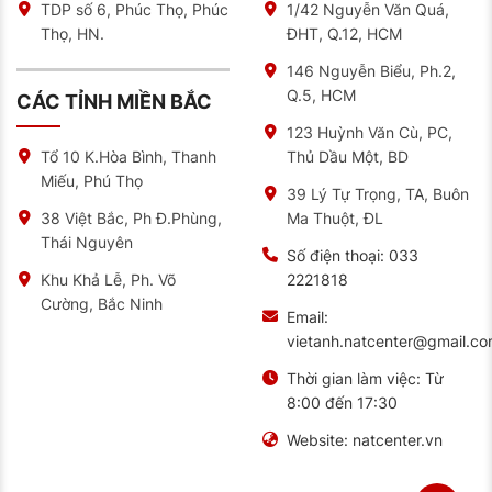
TDP số 6, Phúc Thọ, Phúc
1/42 Nguyễn Văn Quá,
Thọ, HN.
ĐHT, Q.12, HCM
146 Nguyễn Biểu, Ph.2,
Q.5, HCM
CÁC TỈNH MIỀN BẮC
123 Huỳnh Văn Cù, PC,
Thủ Dầu Một, BD
Tổ 10 K.Hòa Bình, Thanh
Miếu, Phú Thọ
39 Lý Tự Trọng, TA, Buôn
Ma Thuột, ĐL
38 Việt Bắc, Ph Đ.Phùng,
Thái Nguyên
Số điện thoại:
033
2221818
Khu Khả Lễ, Ph. Võ
Cường, Bắc Ninh
Email:
Infographic hướng dẫn cách đọc thông số lốp ô tô từ
vietanh.natcenter@gmail.c
trung tâm bảo dưỡng ô tô NAT Center
Thời gian làm việc:
Từ
8:00 đến 17:30
Chứng nhận tiêu chuẩn quốc tế – Cam kết
chất lượng tại NAT Center
Website:
natcenter.vn
Assurance Triplemax 2 không chỉ nổi bật nhờ hiệu suất
thực tế, mà còn được chứng nhận bởi các tiêu chuẩn