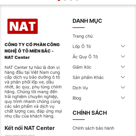
Chỉ số
H
An toàn kể cả khi đi cao tốc
tốc độ
(210km/h)
DANH MỤC
Độ sâu
Cao hơn 1mm so với trung bình
8mm
gai
ngành, tăng 15% tuổi thọ
Trọng
Nhẹ hơn 0.5kg so với trung bình,
Trang chủ
8.3kg
lượng
tiết kiệm nhiên liệu
CÔNG TY CỔ PHẦN CÔNG
Lốp Ô Tô
Với chiều dày thành lốp 9.5mm, còn bền hơn nhiều loại
NGHỆ Ô TÔ MIỀN BẮC -
lốp nhập khẩu khác trong cùng phân khúc, giúp tránh
Ắc Quy Ô Tô
NAT Center
các vết nứt khi đi qua ổ gà hoặc vật nhọn.
Giảm Xóc
NAT Center tự hào là đơn vị
hàng đầu tại Việt Nam cung
cấp dịch vụ bảo dưỡng ô tô
Sản phẩm Khác
và phân phối lốp xe, dầu
nhớt, ắc quy, phụ tùng chính
Dịch Vụ
hãng. Chúng tôi mang đến
trải nghiệm chuyên nghiệp,
Blog
quy trình nhanh chóng cùng
các sản phẩm và dịch vụ
chất lượng cao, đáp ứng mọi
CHÍNH SÁCH
nhu cầu của khách hàng.
Kết nối NAT Center
Chính sách bảo hành