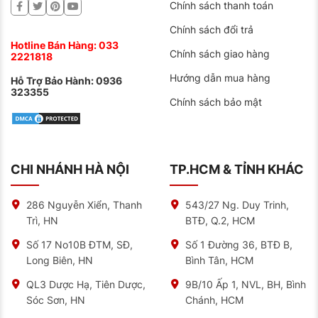
Chính sách thanh toán
Chính sách đổi trả
Hotline Bán Hàng:
033
Chính sách giao hàng
2221818
Hướng dẫn mua hàng
Hỗ Trợ Bảo Hành:
0936
323355
Chính sách bảo mật
CHI NHÁNH HÀ NỘI
TP.HCM & TỈNH KHÁC
286 Nguyễn Xiển, Thanh
543/27 Ng. Duy Trinh,
Trì, HN
BTĐ, Q.2, HCM
Số 17 No10B ĐTM, SĐ,
Số 1 Đường 36, BTĐ B,
Long Biên, HN
Bình Tân, HCM
QL3 Dược Hạ, Tiên Dược,
9B/10 Ấp 1, NVL, BH, Bình
Sóc Sơn, HN
Chánh, HCM