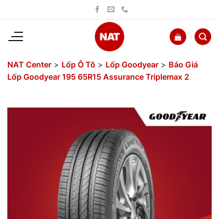
Bỏ
qua
nội
dung
NAT Center
>
Lốp Ô Tô
>
Lốp Goodyear
>
Báo Giá
Lốp Goodyear 195 65R15 Assurance Triplemax 2