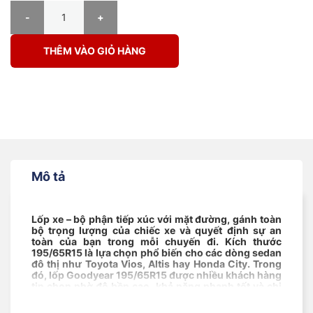
Lốp Goodyear 195/65R15 Assurance Triplemax 2 số lượng
THÊM VÀO GIỎ HÀNG
Mô tả
Lốp xe – bộ phận tiếp xúc với mặt đường, gánh toàn
bộ trọng lượng của chiếc xe và quyết định sự an
toàn của bạn trong mỗi chuyến đi. Kích thước
195/65R15 là lựa chọn phổ biến cho các dòng sedan
đô thị như Toyota Vios, Altis hay Honda City. Trong
đó, lốp Goodyear 195/65R15 được nhiều khách hàng
tin chọn nhờ độ bền cao, khả năng phanh tốt và chi
phí hợp lý. Tại NAT Center, bạn sẽ được tư vấn và lắp
đặt lốp chính hãng, phù hợp cho nhu cầu sử dụng