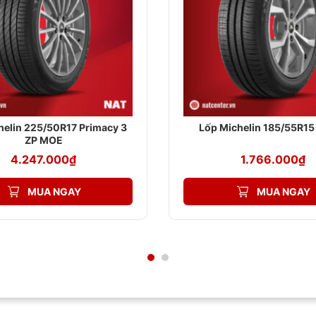
:
helin 225/50R17 Primacy 3
Lốp Michelin 185/55R1
ZP MOE
4.247.000
₫
1.766.000
₫
đi làm hàng ngày, lốp Goodyear sẽ giúp nâng cao trải nghiệm lái, đặc
MUA NGAY
MUA NGAY
iệu Suất Mà Vẫn Tiết Kiệm Chi hí.
tình huống phanh gấp