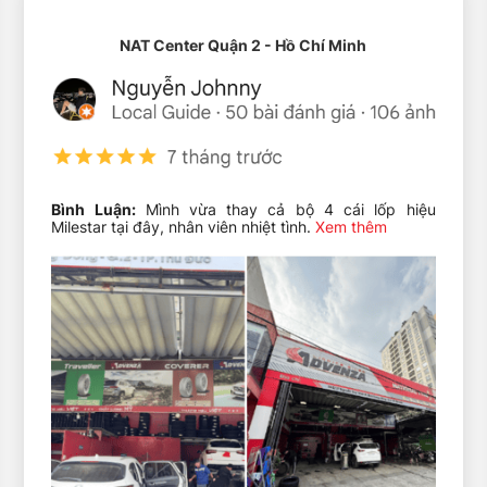
NAT Center Quận 2 - Hồ Chí Minh
 chống trượt và thoát nước) Goodyear, bạn sẽ thấy:
Bình Luận:
Mình vừa thay cả bộ 4 cái lốp hiệu
 diện mạo thể thao, hiện đại cho xe.
Milestar tại đây, nhân viên nhiệt tình.
Xem thêm
year 215/45R17. Dù giá cao hơn khoảng 10-15%, nhưng đổi lại là tuổ
 lốp:
n 5-7%
ới khí hậu Việt Nam
O₂, góp phần bảo vệ môi trường và phù hợp xu hướng tiêu dùng xanh 