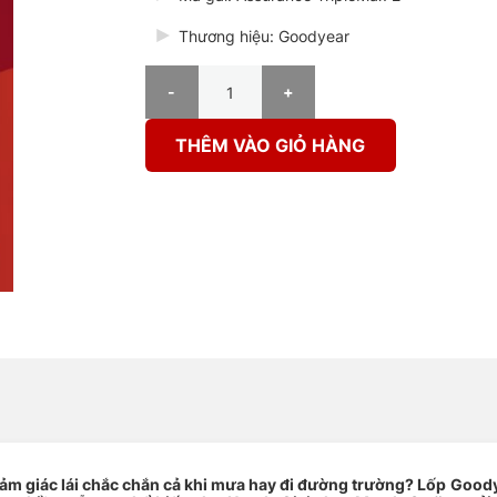
Thương hiệu: Goodyear
Lốp Goodyear 215/45R17 Assurance TripleMax 2 
THÊM VÀO GIỎ HÀNG
cảm giác lái chắc chắn cả khi mưa hay đi đường trường?
Lốp Good