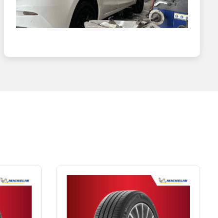
ắn hơn tới 2m ở tốc độ 80km/h so với lốp thông thường. 2m
n hồi chính xác từng thao tác lái, giúp xe vào cua ổn định
ó chịu khi đi đường xấu.
ám mặt đường tốt trong khi nhiều xe khác phải dừng lại.
 bám so với điều kiện khô. Trong khi đó, nhiều dòng lốp
e yên tĩnh hẳn, đặc biệt trên mặt đường nhám.