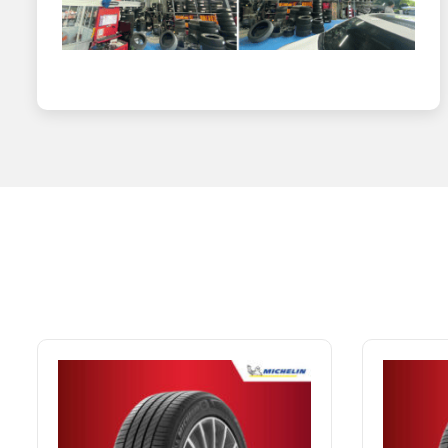
Hiệu suất phanh đáng kinh ngạc
An toàn luôn là ưu tiên hàng đầu. Kết quả kiểm định độc 
có vẻ không nhiều, nhưng trong tình huống khẩn cấp, đó c
Trải nghiệm thực tế trên mọi địa 
Trên đường khô: Bền bỉ và chính xác
Lái xe trên đường cao tốc hay đường đèo với lốp Assurance
ngay cả ở tốc độ 100km/h. Độ cứng vai lốp được tối ưu, 
Trên đường mưa: Vượt trội đáng kể
Anh Tuấn (Hà Nội) kể: “
Tôi vẫn nhớ như in chuyến đi Hà 
Không ngờ việc đầu tư bộ lốp Goodyear lại hiệu quả đến v
Đây chính là điểm mạnh của lốp Goodyear cho xe Sedan. 
khác chỉ giữ được khoảng 60-70%.
Trải nghiệm yên tĩnh: Đáng ngạc nhiên
Dù là lốp hiệu suất cao, Goodyear TripleMax 2 vẫn vận hà
Đối tượng sử dụng phù hợp