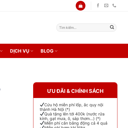
Tìm
kiếm:
DỊCH VỤ
BLOG
e
ƯU ĐÃI & CHÍNH SÁCH
Cứu hộ miễn phí lốp, ắc quy nội
thành Hà Nội (*)
Quà tặng lên tới 400k (nước rửa
kính, gạt mưa, ô, sáp thơm…) (*)
Miễn phí cân bằng động cả 4 quả
Miễn phí bơm khí Nitơ