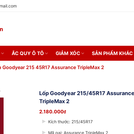
mail.com
on
ẮC QUY Ô TÔ
GIẢM XÓC
SẢN PHẨM KHÁC
ốp Goodyear 215 45R17 Assurance TripleMax 2
Lốp Goodyear 215/45R17 Assuranc
TripleMax 2
2.180.000
₫
Kích thước:
215/45R17
Mã gai:
Assurance TripleMax 2