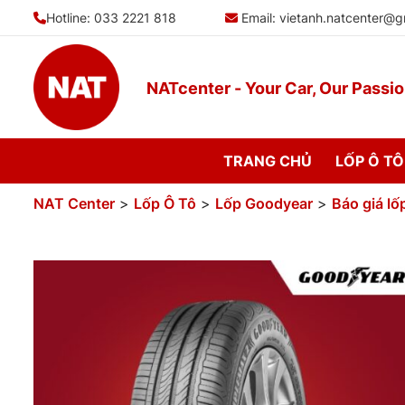
Bỏ
Hotline: 033 2221 818
Email:
vietanh.natcenter@g
qua
nội
dung
NATcenter - Your Car, Our Passi
TRANG CHỦ
LỐP Ô TÔ
NAT Center
>
Lốp Ô Tô
>
Lốp Goodyear
>
Báo giá l