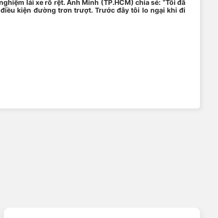
ghiệm lái xe rõ rệt. Anh Minh (TP.HCM) chia sẻ: “Tôi đã
iều kiện đường trơn trượt. Trước đây tôi lo ngại khi đi
a Goodyear giúp lốp thoát nước nhanh hơn 15% so với đời
ận hành an toàn hơn trong điều kiện mưa gió.
 làm điều đó hiệu quả, giúp hành trình an toàn hơn.