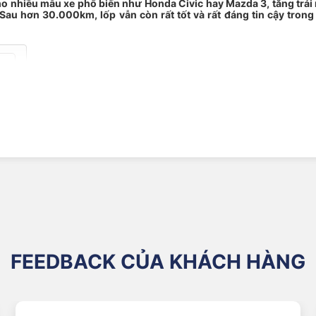
 nhiều mẫu xe phổ biến như Honda Civic hay Mazda 3, tăng trải n
u hơn 30.000km, lốp vẫn còn rất tốt và rất đáng tin cậy trong đ
ter
r 215/45R17 tại NAT Center
n đáng ngại
FEEDBACK CỦA KHÁCH HÀNG
phát từ hiện tượng trượt nước? Công nghệ HydroGrip độc quyền củ
i trời mưa. Nhờ vậy, xe không chỉ giảm tiêu hao nhiên liệu mà còn v
ỗi giây – một con số không nhỏ trên đường ướt. HydroGrip hỗ trợ bạn