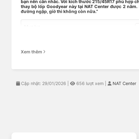
bạn nên cân nhắc. Với kích thước 215/45R17 phù hợp cho
thay bộ lốp Goodyear này tại NAT Center được 2 năm. Sa
đường ngập, giờ thì không còn nữa.”
Mục lục
Đặc điểm nổi bật của lốp Goodyear 215/45R17 tại NAT Cen
Trải nghiệm thực tế trên mọi địa hình cùng NAT Center
Đối tượng sử dụng phù hợp
Xem thêm
Dịch vụ thay lốp chuyên nghiệp tại trung tâm NAT
So sánh Goodyear 215/45R17 với các đối thủ
Hỏi đáp thường gặp về lốp Goodyear 215/45R17
Quyết định sáng suốt cho chiếc xe của bạn
NAT Center – Địa chỉ thay lốp xe uy tín
Cập nhật: 29/01/2026
|
656
lượt xem
|
NAT Center
Đặc điểm nổi bật của lốp Goodyea
Công nghệ HydroGrip – Đường ướt không cò
Bạn có biết 70% tai nạn giao thông trong mùa mưa xuất 
trước, nhờ thiết kế tăng độ bám và thoát nước hiệu quả kh
Ở tốc độ 80km/h, mỗi bánh xe phải xử lý tới 30 lít nước m