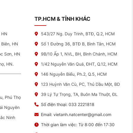
TP.HCM & TỈNH KHÁC
, HN
543/27 Ng. Duy Trinh, BTĐ, Q.2, HCM
ngờ, nhưng sau khi thay lốp Goodyear tại NAT, xe chạy êm
 Biên, HN
Số 1 Đường 36, BTĐ B, Bình Tân, HCM
óc Sơn, HN
9B/10 Ấp 1, NVL, BH, Bình Chánh, HCM
họ, HN.
1/42 Nguyễn Văn Quá, ĐHT, Q.12, HCM
146 Nguyễn Biểu, Ph.2, Q.5, HCM
123 Huỳnh Văn Cù, PC, Thủ Dầu Một, BD
39 Lý Tự Trọng, TA, Buôn Ma Thuột, ĐL
ếu, Phú Thọ
g động Hunter với sai số <5g
Số điện thoại:
033 2221818
hái Nguyên
Email:
vietanh.natcenter@gmail.com
Bắc Ninh
Thời gian làm việc:
Từ 8:00 đến 17:30