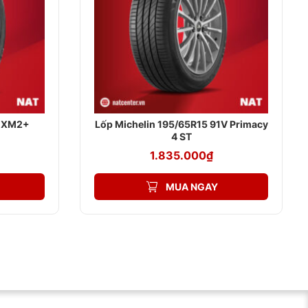
5 XM2+
Lốp Michelin 195/65R15 91V Primacy
4 ST
1.835.000
₫
 biệt khi đi trong đô thị hoặc chạy đường dài.
MUA NGAY