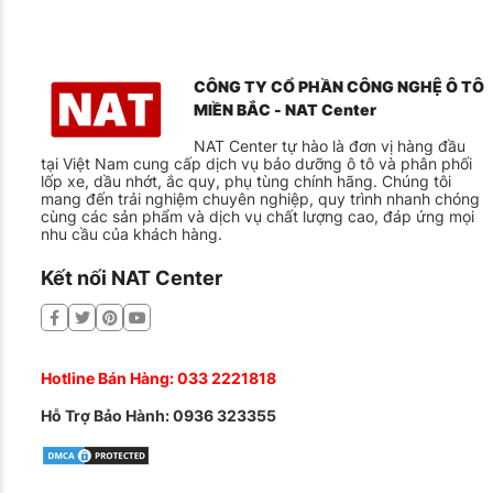
Hay chạy cao tốc, đường dài
Muốn cân bằng giữa hiệu suất thể thao và sự êm ái
Dịch vụ thay lốp chuyên nghiệp tạ
CÔNG TY CỔ PHẦN CÔNG NGHỆ Ô TÔ
MIỀN BẮC - NAT Center
Khi anh Hoàng (Đà Nẵng) tìm đến NAT Center, anh đã thay
hẳn, không còn rung lắc như trước. Thì ra việc thay lốp c
NAT Center tự hào là đơn vị hàng đầu
tại Việt Nam cung cấp dịch vụ bảo dưỡng ô tô và phân phối
lốp xe, dầu nhớt, ắc quy, phụ tùng chính hãng. Chúng tôi
Quy trình thay lốp chuẩn 5 bước
mang đến trải nghiệm chuyên nghiệp, quy trình nhanh chóng
cùng các sản phẩm và dịch vụ chất lượng cao, đáp ứng mọi
Quy trình lắp đặt lốp Goodyear 215/45R17 TripleMax 2 ch
nhu cầu của khách hàng.
Kiểm tra trước thay: Đánh giá tình trạng lốp cũ và hệ t
Kết nối NAT Center
Tháo lốp đúng kỹ thuật: Dùng thiết bị tự động, tránh t
Lắp lốp mới: Đảm bảo đúng chiều, đúng vị trí
Cân bằng động (giúp phân bố trọng lượng đều quanh bá
Hotline Bán Hàng:
033 2221818
Kiểm tra sau lắp: Đo áp suất, kiểm tra độ đồng tâm và c
Hỗ Trợ Bảo Hành:
0936 323355
Cam kết chất lượng rõ ràng
Khi thay lốp Goodyear 215/45R17 tại NAT Center, bạn sẽ 