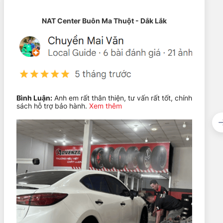
NAT Center Buôn Ma Thuột - Dắk Lắk
Bình Luận:
Anh em rất thân thiện, tư vấn rất tốt, chính
sách hỗ trợ bảo hành.
Xem thêm
i thọ tăng tới 40%. Hợp chất (cao su pha silica giúp tăng
hiện nay.