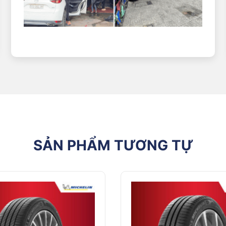
lập chỉ ra rằng lốp Assurance TripleMax 2 có khoảng cách phanh ng
ó thể là khoảng cách giữa an toàn và tai nạn.
hình cùng NAT Center
 TripleMax 2, sự tự tin khi điều khiển xe sẽ trở nên rõ rệt. Lốp phả
vừa đủ để đảm bảo độ chính xác khi lái nhưng không quá cứng gây kh
Giang mùa mưa năm ngoái. Đường trơn như đổ mỡ nhưng xe tôi vẫn b
ậy.
“
SẢN PHẨM TƯƠNG TỰ
Trên những đoạn đường ướt hoặc ngập nước, lốp duy trì đến 85% độ
nh rất êm, với độ ồn chỉ 69-71dB. Nhiều người dùng phản hồi cabin x