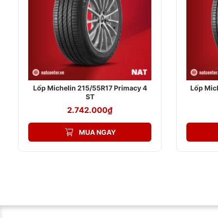
Xe nào nên dùng lốp Goodyear 215/45R17?
Dòng lốp này là sự lựa chọn lý tưởng cho các dòng xe sau
Honda Civic (2016-nay)
Mazda3 Sport
Toyota Corolla Altis (bản cao cấp)
Lốp Michelin 215/55R17 Primacy 4
Lốp Mic
Hyundai Elantra Sport
ST
Kia K3 Premium
2.742.000
₫
Bất kể bạn là tài xế dày dạn kinh nghiệm hay người lái xe 
MUA NGAY
Tham Khảo Thêm:
Lốp Goodyear 195/50R16
Để Tối Ưu H
Phong cách lái nào phù hợp?
Lốp sẽ phát huy tối đa khi:
Di chuyển thường xuyên trong đô thị đông đúc, nhiều 
Thường xuyên lái xe vào mùa mưa