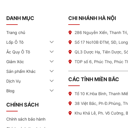
DANH MỤC
CHI NHÁNH HÀ NỘI
i trung tâm NAT
Trang chủ
286 Nguyễn Xiển, Thanh Trì
 lốp xe ở 3 nơi khác nhau và đều không hài lòng. “
Tôi từng nghi 
ũng cần đúng kỹ thuật.
“
Lốp Ô Tô
Số 17 No10B ĐTM, SĐ, Long
Ắc Quy Ô Tô
QL3 Dược Hạ, Tiên Dược, S
uẩn 5 bước:
Giảm Xóc
TDP số 6, Phúc Thọ, Phúc T
hống treo
Sản phẩm Khác
rầy mâm
CÁC TỈNH MIỀN BẮC
Dịch Vụ
Blog
Tổ 10 K.Hòa Bình, Thanh Mi
nh xe để tránh rung lắc khi chạy) chính xác: Sử dụng máy cân bằn
hạy thử xe sau khi lắp lốp.
38 Việt Bắc, Ph Đ.Phùng, T
CHÍNH SÁCH
Khu Khả Lễ, Ph. Võ Cường, 
Chính sách bảo hành
nhận được: