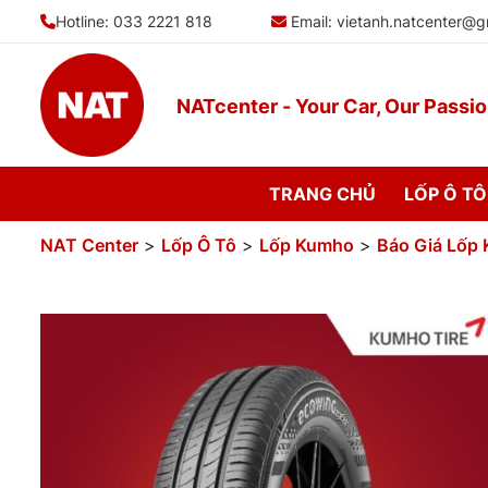
Bỏ
Hotline: 033 2221 818
Email:
vietanh.natcenter@g
qua
nội
dung
NATcenter - Your Car, Our Passi
TRANG CHỦ
LỐP Ô TÔ
NAT Center
>
Lốp Ô Tô
>
Lốp Kumho
>
Báo Giá Lốp