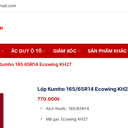
mail.com
on
ẮC QUY Ô TÔ
GIẢM XÓC
SẢN PHẨM KHÁC
 Kumho 165 65R14 Ecowing KH27
Lốp Kumho 165/65R14 Ecowing KH2
770.000
₫
Kích thước:
165/65R14
Mã gai:
Ecowing KH27