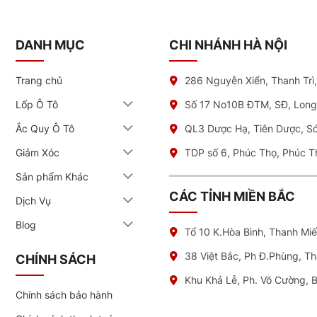
DANH MỤC
CHI NHÁNH HÀ NỘI
Trang chủ
286 Nguyễn Xiển, Thanh Trì
Lốp Ô Tô
Số 17 No10B ĐTM, SĐ, Long
Ắc Quy Ô Tô
QL3 Dược Hạ, Tiên Dược, S
Giảm Xóc
TDP số 6, Phúc Thọ, Phúc T
Sản phẩm Khác
CÁC TỈNH MIỀN BẮC
Dịch Vụ
Blog
Tổ 10 K.Hòa Bình, Thanh Mi
38 Việt Bắc, Ph Đ.Phùng, T
CHÍNH SÁCH
Khu Khả Lễ, Ph. Võ Cường, 
Chính sách bảo hành