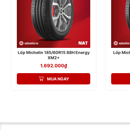
Lốp Michelin 185/60R15 88H Energy
Lốp Mic
XM2+
1.692.000
₫
MUA NGAY