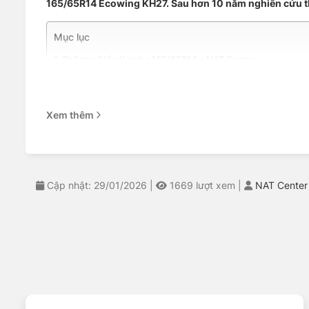
165/65R14 Ecowing KH27. Sau hơn 10 năm nghiên cứu thị t
Mục lục
Thông số lốp Kumho 165/65R14 – NAT Center
Ưu điểm nổi bật của dòng Ecowing KH27 lốp Kumho – NA
Lốp Kumho 165/65R14 phù hợp với xe nào
Trải nghiệm thực tế khi sử dụng Kumho KH27
Xem thêm
So sánh Kumho KH27 với các đối thủ
Giá lốp Kumho 165/65R14 và dịch vụ chuyên nghiệp
Chăm sóc lốp đúng cách – Bí quyết kéo dài hạn sử dụng
Câu hỏi thường gặp về lốp Kumho 165/65R14
NAT Center – Địa chỉ thay lốp xe uy tín
Cập nhật: 29/01/2026
|
1669
lượt xem
|
NAT Center
Thông số lốp Kumho 165/65R14 –
Dưới đây là những thông số kỹ thuật nổi bật giúp KH27 chin
Kích thước: 165/65R14 (chiều rộng 165mm, tỷ lệ hông 
Chỉ số tải: 79 (tải trọng tối đa 437kg/lốp)
Chỉ số tốc độ: T (an toàn ở tốc độ tối đa 190km/h)