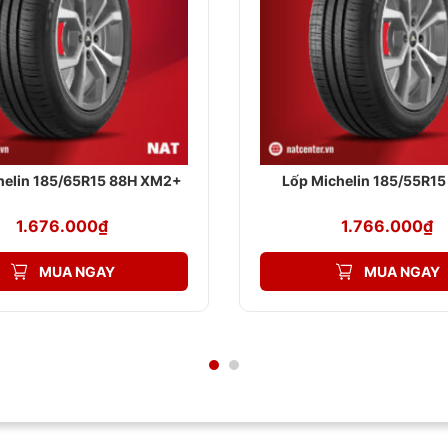
helin 185/65R15 88H XM2+
Lốp Michelin 185/55R1
1.676.000
₫
1.766.000
₫
MUA NGAY
MUA NGAY