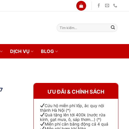
Tìm
kiếm:
DỊCH VỤ
BLOG
7
ƯU ĐÃI & CHÍNH SÁCH
Cứu hộ miễn phí lốp, ắc quy nội
thành Hà Nội (*)
Quà tặng lên tới 400k (nước rửa
kính, gạt mưa, ô, sáp thơm…) (*)
Miễn phí cân bằng động cả 4 quả
Miễn phí bơm khí Nitơ