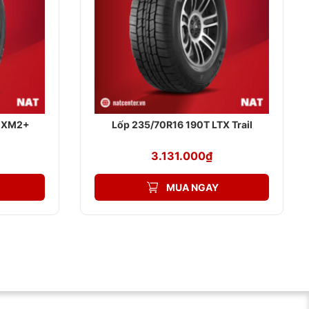
5 XM2+
Lốp 235/70R16 190T LTX Trail
3.131.000
₫
MUA NGAY