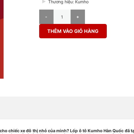
Thương hiệu: Kumho
Lốp Kumho 165/65R14 Ecowing KH27 số lượng
THÊM VÀO GIỎ HÀNG
t cho chiếc xe đô thị nhỏ của mình? Lốp ô tô Kumho Hàn Quốc đã 