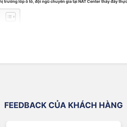
rường lốp ô tô, đội ngũ chuyên gia tại NAT Center thấy đây thực s
T Center
 NAT Center
h phục các tài xế yêu thích sự ổn định và tối ưu nhiên liệu:
FEEDBACK CỦA KHÁCH HÀNG
lốp 65%, đường kính vành 14 inch)