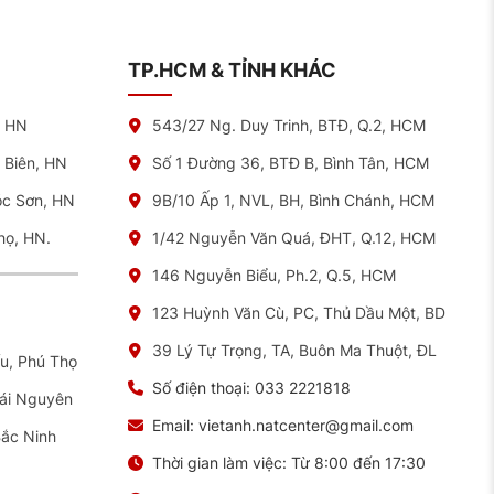
TP.HCM & TỈNH KHÁC
, HN
543/27 Ng. Duy Trinh, BTĐ, Q.2, HCM
 Biên, HN
Số 1 Đường 36, BTĐ B, Bình Tân, HCM
óc Sơn, HN
9B/10 Ấp 1, NVL, BH, Bình Chánh, HCM
họ, HN.
1/42 Nguyễn Văn Quá, ĐHT, Q.12, HCM
146 Nguyễn Biểu, Ph.2, Q.5, HCM
123 Huỳnh Văn Cù, PC, Thủ Dầu Một, BD
39 Lý Tự Trọng, TA, Buôn Ma Thuột, ĐL
ếu, Phú Thọ
Số điện thoại:
033 2221818
hái Nguyên
Email:
vietanh.natcenter@gmail.com
Bắc Ninh
Thời gian làm việc:
Từ 8:00 đến 17:30