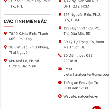
TDP số 6, Phúc Thọ, Phúc
1/42 Nguyễn Văn Quá,
Thọ, HN.
ĐHT, Q.12, HCM
146 Nguyễn Biểu, Ph.2,
Q.5, HCM
CÁC TỈNH MIỀN BẮC
123 Huỳnh Văn Cù, PC,
Thủ Dầu Một, BD
Tổ 10 K.Hòa Bình, Thanh
Infographic hướng dẫn cách đọc thông số lốp ô tô từ
Miếu, Phú Thọ
trung tâm bảo dưỡng ô tô NAT Center
39 Lý Tự Trọng, TA, Buôn
Ma Thuột, ĐL
38 Việt Bắc, Ph Đ.Phùng,
Hiệu Suất Hoạt Động Nổi Bật Của Lốp Ô Tô
Thái Nguyên
Số điện thoại:
033
Kumho 185/55R15 Ecsta PS31
2221818
Khu Khả Lễ, Ph. Võ
Thiết kế gai lốp thể thao tối ưu
Cường, Bắc Ninh
Email:
Nhìn vào hoa văn gai lốp Kumho, bạn sẽ ngay lập tức
vietanh.natcenter@gmail.c
nhận ra đây là lốp hiệu suất cao. Gai lốp trên PS31
được bố trí theo dạng rãnh chữ V đối xứng – giúp giữ
ma sát tốt cả khi trời khô hay mưa, và mang lại cảm
Thời gian làm việc:
Từ
giác điều khiển chính xác qua vô lăng.
8:00 đến 17:30
Thiết kế này không chỉ đẹp mắt mà còn có tính khí
Website:
natcenter.vn
động học, làm giảm tiếng ồn khi lăn bánh đến 15% so
với các dòng lốp thông thường. Điều này đặc biệt
quan trọng với những chủ xe đô thị, nơi hạn chế tiếng