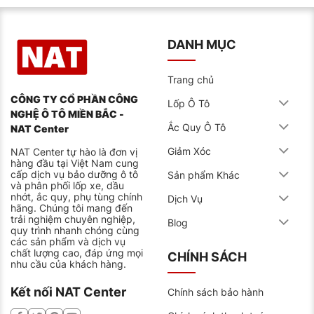
đầy đủ các bước kiểm tra áp suất, cân bằng động,
đồng thời tư vấn lựa chọn mẫu lốp tương thích với
phong cách lái và môi trường sử dụng.
DANH MỤC
Trang chủ
CÔNG TY CỔ PHẦN CÔNG
Lốp Ô Tô
NGHỆ Ô TÔ MIỀN BẮC -
Ắc Quy Ô Tô
NAT Center
Giảm Xóc
NAT Center tự hào là đơn vị
hàng đầu tại Việt Nam cung
cấp dịch vụ bảo dưỡng ô tô
Sản phẩm Khác
và phân phối lốp xe, dầu
nhớt, ắc quy, phụ tùng chính
Dịch Vụ
hãng. Chúng tôi mang đến
trải nghiệm chuyên nghiệp,
Blog
quy trình nhanh chóng cùng
các sản phẩm và dịch vụ
chất lượng cao, đáp ứng mọi
CHÍNH SÁCH
nhu cầu của khách hàng.
Kết nối NAT Center
Chính sách bảo hành