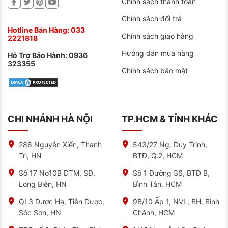
Chính sách thanh toán
Chính sách đổi trả
Hotline Bán Hàng:
033
Chính sách giao hàng
2221818
Hướng dẫn mua hàng
Hỗ Trợ Bảo Hành:
0936
323355
Chính sách bảo mật
CHI NHÁNH HÀ NỘI
TP.HCM & TỈNH KHÁC
286 Nguyễn Xiển, Thanh
543/27 Ng. Duy Trinh,
Trì, HN
BTĐ, Q.2, HCM
Số 17 No10B ĐTM, SĐ,
Số 1 Đường 36, BTĐ B,
Long Biên, HN
Bình Tân, HCM
QL3 Dược Hạ, Tiên Dược,
9B/10 Ấp 1, NVL, BH, Bình
Sóc Sơn, HN
Chánh, HCM