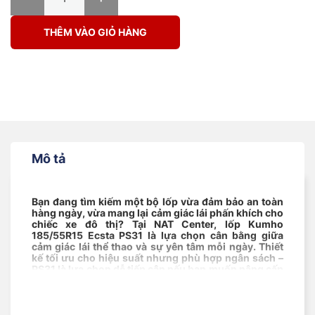
THÊM VÀO GIỎ HÀNG
Mô tả
Bạn đang tìm kiếm một bộ lốp vừa đảm bảo an toàn
hàng ngày, vừa mang lại cảm giác lái phấn khích cho
chiếc xe đô thị? Tại NAT Center, lốp Kumho
185/55R15 Ecsta PS31 là lựa chọn cân bằng giữa
cảm giác lái thể thao và sự yên tâm mỗi ngày. Thiết
kế tối ưu cho hiệu suất nhưng phù hợp ngân sách –
PS31 là lựa chọn dễ tiếp cận nếu bạn muốn nâng cấp
trải nghiệm điều khiển mà không cần đầu tư quá
nhiều.