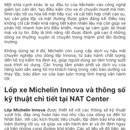
Một khía cạnh khác là sự đầu tư của Michelin vào công nghệ
giảm lực cản lăn, tạo điều kiện cho xe di chuyển mượt mà hơn.
Nhờ việc tối ưu hóa bề mặt tiếp xúc và cải tiến hợp chất cao su,
lực cản giữa lốp và mặt đường được giảm đáng kể. Điều này
không chỉ cải thiện khả năng tiết kiệm nhiên liệu mà còn giúp xe
phản hồi nhanh hơn khi điều khiển, mang lại cảm giác lái thoải
mái và tự tin. Đây là tính năng rất được đánh giá cao ở những
dòng xe thường xuyên di chuyển trong thành phố lẫn đường
trường.
Không dừng lại ở đó, Michelin còn cung cấp dịch vụ hậu mãi
chuyên nghiệp cho dòng lốp Innova, từ bảo hành chất lượng
đến hỗ trợ kiểm tra định kỳ, giúp người dùng an tâm trong suốt
quá trình sử dụng. Các trung tâm phân phối và dịch vụ của
hãng luôn sẵn sàng hỗ trợ khách hàng trong việc bảo dưỡng và
thay lốp, bảo đảm xe của bạn luôn trong tình trạng vận hành
tốt.
Lốp xe Michelin Innova và thông số
kỹ thuật chi tiết tại NAT Center
Lốp Michelin Innova
được thiết kế với các thông số kỹ thuật
vượt trội, đáp ứng hoàn hảo mọi nhu cầu của dòng xe đến từ
Nhật Bản. Với các kích thước tiêu chuẩn, lốp đảm bảo khả năng
bám đường tối ưu và giúp xe vận hành êm ái và ổn định ngay
cả trên những cung đường khó khăn. Các số liệu về độ bền, áp