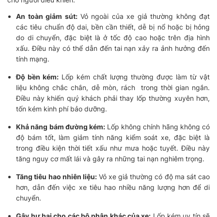
An toàn giảm sút:
Vỏ ngoài của xe giả thường không đạt
các tiêu chuẩn độ dai, bền cần thiết, dễ bị nổ hoặc bị hỏng
do di chuyển, đặc biệt là ở tốc độ cao hoặc trên địa hình
xấu. Điều này có thể dẫn đến tai nạn xảy ra ảnh hưởng đến
tính mạng.
Độ bền kém:
Lốp kém chất lượng thường được làm từ vật
liệu không chắc chắn, dễ mòn, rách trong thời gian ngắn.
Điều này khiến quý khách phải thay lốp thường xuyên hơn,
tốn kém kinh phí bảo dưỡng.
Khả năng bám đường kém:
Lốp không chính hãng không có
độ bám tốt, làm giảm tính năng kiểm soát xe, đặc biệt là
trong điều kiện thời tiết xấu như mưa hoặc tuyết. Điều này
tăng nguy cơ mất lái và gây ra những tai nạn nghiêm trọng.
Tăng tiêu hao nhiên liệu:
Vỏ xe giả thường có độ ma sát cao
hơn, dẫn đến việc xe tiêu hao nhiều năng lượng hơn để di
chuyển.
Gây hư hại cho các bộ phận khác của xe:
Lốp kém uy tín sẽ