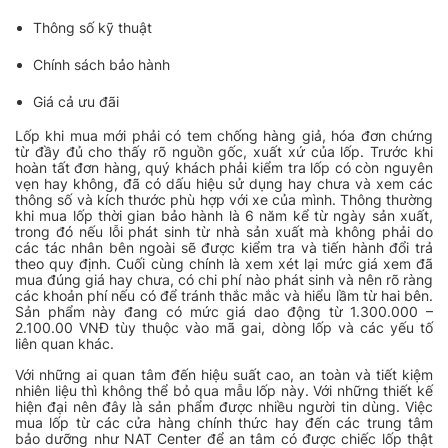
Thông số kỹ thuật
Chính sách bảo hành
Giá cả ưu đãi
Lốp khi mua mới phải có tem chống hàng giả, hóa đơn chứng
từ đầy đủ cho thấy rõ nguồn gốc, xuất xứ của lốp. Trước khi
hoàn tất đơn hàng, quý khách phải kiểm tra lốp có còn nguyên
vẹn hay không, đã có dấu hiệu sử dụng hay chưa và xem các
thông số và kích thước phù hợp với xe của mình. Thông thường
khi mua lốp thời gian bảo hành là 6 năm kể từ ngày sản xuất,
trong đó nếu lỗi phát sinh từ nhà sản xuất mà không phải do
các tác nhân bên ngoài sẽ được kiểm tra và tiến hành đổi trả
theo quy định. Cuối cùng chính là xem xét lại mức giá xem đã
mua đúng giá hay chưa, có chi phí nào phát sinh và nên rõ ràng
các khoản phí nếu có để tránh thắc mắc và hiểu lầm từ hai bên.
Sản phẩm này đang có mức giá dao động từ 1.300.000 –
2.100.00 VNĐ tùy thuộc vào mã gai, dòng lốp và các yếu tố
liên quan khác.
Với những ai quan tâm đến hiệu suất cao, an toàn và tiết kiệm
nhiên liệu thì không thể bỏ qua mẫu lốp này
. Với những thiết kế
hiện đại nên đây là sản phẩm được nhiều người tin dùng. Việc
mua lốp từ các cửa hàng chính thức hay đến các trung tâm
bảo dưỡng như NAT Center để an tâm có được chiếc lốp thật