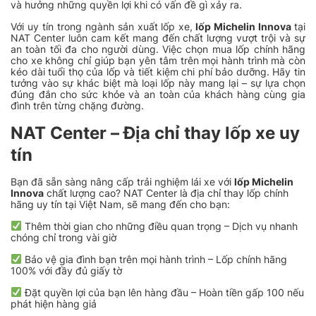
và hưởng những quyền lợi khi có vấn đề gì xảy ra.
Với uy tín trong ngành sản xuất lốp xe,
lốp Michelin Innova
tại
NAT Center luôn cam kết mang đến chất lượng vượt trội và sự
an toàn tối đa cho người dùng. Việc chọn mua lốp chính hãng
cho xe không chỉ giúp bạn yên tâm trên mọi hành trình mà còn
kéo dài tuổi thọ của lốp và tiết kiệm chi phí bảo dưỡng. Hãy tin
tưởng vào sự khác biệt mà loại lốp này mang lại – sự lựa chọn
đúng đắn cho sức khỏe và an toàn của khách hàng cùng gia
đình trên từng chặng đường.
NAT Center – Địa chỉ thay lốp xe uy
tín
Bạn đã sẵn sàng nâng cấp trải nghiệm lái xe với
lốp Michelin
Innova
chất lượng cao? NAT Center là địa chỉ thay lốp chính
hãng uy tín tại Việt Nam, sẽ mang đến cho bạn:
Thêm thời gian cho những điều quan trọng – Dịch vụ nhanh
chóng chỉ trong vài giờ
Bảo vệ gia đình bạn trên mọi hành trình – Lốp chính hãng
100% với đầy đủ giấy tờ
Đặt quyền lợi của bạn lên hàng đầu – Hoàn tiền gấp 100 nếu
phát hiện hàng giả