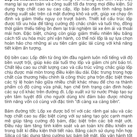
mang lại sự an toàn và công suất tối đa trong mọi điều kiện. Sử
dụng hợp chất cao su cao cấp, lốp bảo đảm tính năng bám
đường xuất sắc trên cả mặt đường khô và ướt, giúp xe chạy ổn
định và giảm thiểu nguy cơ trượt bánh. Thiết kế cấu trúc lốp
được tối ưu hóa để tăng cường độ chắc chắn và tuổi thọ, đồng
thời giảm thiểu tiếng ồn đem lại trải nghiệm lái xe êm ái và thoải
mái hơn. Đặc biệt, chúng còn giúp giảm thiểu nhiên liệu bằng
cách tối ưu hóa mức phí vận hành, có thể nói lốp là sự lựa chọn
hoàn hảo cho những ai ưu tiên cảm giác lái cùng với khả năng
tiết kiệm ấn tượng.
Độ bền cao: Lốp đến từ ông lớn đầu ngành luôn nổi tiếng với độ
bền vượt trội, giúp kéo dài tuổi thọ lốp và giảm chi phí bảo trì.
Chất liệu cao su chất lượng cao và cấu trúc vững chắc giúp lốp
chịu được mài mòn trong điều kiện lâu dài. Đặc trưng trong hợp
chất của thương hiệu chính là công thức pha trộn đặc biệt theo
các tỷ lệ hoàn hảo giữa nhiều chất khác nhau để cho ra thành
phẩm có độ cứng vừa phải, hạn chế tình trạng cán đinh hoặc
các sự cố khác trên đường đi. Lốp xuất xứ từ nước Pháp tạo sự
yên tâm tuyệt đối cho người dùng khi đảm bảo được những
tính năng vốn có cùng với đặc tính “đi càng xa càng bền”.
Bám đường tốt: Lốp xe được bố trí với các rãnh gai sâu và các
hợp chất cao su đặc biệt cùng với sự sáng tạo góc cạnh mạnh
mẽ giúp tăng cường độ bám, đặc biệt trên các bề mặt ướt.
Điều này làm tăng tính kiểm soát và an toàn khi điều khiển xe
trong bất kì điều kiện thời tiết nào. Bằng cách sử dụng hỗn hợp
Silica có tác dụng tăng cường lực bám bề mặt, lốp vận hành tốt