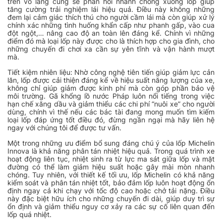
trên vô lăng cũng sẽ phản hồi nhanh chóng xuống lốp giúp
tăng cường trải nghiệm lái hiệu quả. Điều này không những
đem lại cảm giác thích thú cho người cầm lái mà còn giúp xử lý
chính xác những tình huống khẩn cấp như phanh gấp, vào cua
đột ngột,… nâng cao độ an toàn lên đáng kể. Chính vì những
điểm đó mà loại lốp này được cho là thích hợp cho gia đình, cho
những chuyến đi chơi xa cần sự yên tĩnh và vận hành mượt
mà.
Tiết kiệm nhiên liệu: Nhờ công nghệ tiên tiến giúp giảm lực cản
lăn, lốp được cải thiện đáng kể về hiệu suất năng lượng của xe,
không chỉ giúp giảm được kinh phí mà còn góp phần bảo vệ
môi trường. Gã khổng lồ nước Pháp luôn nổi tiếng trong việc
hạn chế xăng dầu và giảm thiểu các chi phí “nuôi xe” cho người
dùng, chính vì thế nếu các bác tài đang mong muốn tìm kiếm
loại lốp đáp ứng tốt điều đó, đừng ngần ngại mà hãy liên hệ
ngay với chúng tôi để được tư vấn.
Một trong những ưu điểm bổ sung đáng chú ý của lốp Michelin
Innova là khả năng phân tán nhiệt hiệu quả. Trong quá trình xe
hoạt động liên tục, nhiệt sinh ra từ lực ma sát giữa lốp và mặt
đường có thể làm giảm hiệu suất hoặc gây mài mòn nhanh
chóng. Tuy nhiên, với thiết kế tối ưu, lốp Michelin có khả năng
kiểm soát và phân tán nhiệt tốt, bảo đảm lốp luôn hoạt động ổn
định ngay cả khi chạy với tốc độ cao hoặc chở tải nặng. Điều
này đặc biệt hữu ích cho những chuyến đi dài, giúp duy trì sự
ổn định và giảm thiểu nguy cơ xảy ra các sự cố liên quan đến
lốp quá nhiệt.