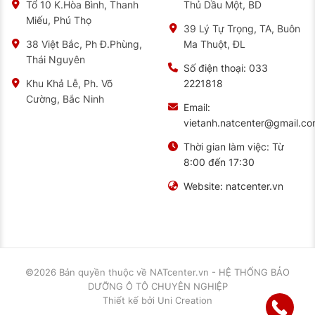
Thủ Dầu Một, BD
Tổ 10 K.Hòa Bình, Thanh
Miếu, Phú Thọ
39 Lý Tự Trọng, TA, Buôn
Ma Thuột, ĐL
38 Việt Bắc, Ph Đ.Phùng,
Thái Nguyên
Số điện thoại:
033
2221818
Khu Khả Lễ, Ph. Võ
Cường, Bắc Ninh
Email:
vietanh.natcenter@gmail.c
Thời gian làm việc:
Từ
8:00 đến 17:30
Website:
natcenter.vn
©2026 Bản quyền thuộc về
NATcenter.vn - HỆ THỐNG BẢO
DƯỠNG Ô TÔ CHUYÊN NGHIỆP
Thiết kế
bởi
Uni Creation