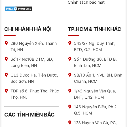
Chính sách bảo mật
CHI NHÁNH HÀ NỘI
TP.HCM & TỈNH KHÁC
286 Nguyễn Xiển, Thanh
543/27 Ng. Duy Trinh,
Trì, HN
BTĐ, Q.2, HCM
Số 17 No10B ĐTM, SĐ,
Số 1 Đường 36, BTĐ B,
Long Biên, HN
Bình Tân, HCM
QL3 Dược Hạ, Tiên Dược,
9B/10 Ấp 1, NVL, BH, Bình
Sóc Sơn, HN
Chánh, HCM
TDP số 6, Phúc Thọ, Phúc
1/42 Nguyễn Văn Quá,
Thọ, HN.
ĐHT, Q.12, HCM
146 Nguyễn Biểu, Ph.2,
Q.5, HCM
CÁC TỈNH MIỀN BẮC
123 Huỳnh Văn Cù, PC,