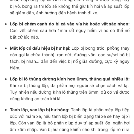
bị vò, bong ra thì lốp sẽ không thể giữ kín hơi và áp suất lốp
sẽ giảm dần, ảnh hưởng đến hành trình đi xe.
Lốp bị chém cạnh do bị cà vào vỉa hè hoặc vật sắc nhọn:
Các vết chém sâu hơn 1mm rất nguy hiểm vì nó có thể nổ
bất cứ lúc nào.
Mặt lốp có dấu hiệu bị hư hại:
Lốp bị bong tróc, phồng (hay
còn gọi là chửa thành), rạn nứt, đường vằn, cao su/sợi bố bị
tách, bị nhăn… dẫn đến việc bị nổ giữa đường, cực kỳ nguy
hiểm.
Lốp bị lỗ thủng đường kính hơn 6mm, thủng quá nhiều lỗ:
Khi xe bị thủng lốp, đa phần mọi người sẽ chọn cách vá lại.
Tuy nhiên nếu đường kính lỗ thủng trên 6mm, dù có vá được
cũng không an toàn khi lái.
Tanh lốp, van lốp bị hư hỏng:
Tanh lốp là phần mép lốp tiếp
xúc với mâm xe, nếu tanh lốp bị biến dạng thì xe sẽ hay bị xì
lốp. Còn van lốp là bộ phận giúp duy trì áp suất lốp, ngăn hơi
ẩm xâm nhập. Van bị hư cũng khiến cho khí trong lốp rò rỉ ra