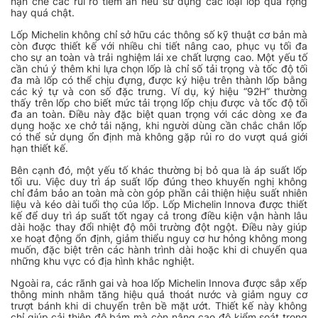
hạn chế các rủi ro tiềm ẩn nếu sử dụng các loại lốp quá rộng
hay quá chật.
Lốp Michelin không chỉ sở hữu các thông số kỹ thuật cơ bản mà
còn được thiết kế với nhiều chi tiết nâng cao, phục vụ tối đa
cho sự an toàn và trải nghiệm lái xe chất lượng cao. Một yếu tố
cần chú ý thêm khi lựa chọn lốp là chỉ số tải trọng và tốc độ tối
đa mà lốp có thể chịu đựng, được ký hiệu trên thành lốp bằng
các ký tự và con số đặc trưng. Ví dụ, ký hiệu “92H” thường
thấy trên lốp cho biết mức tải trọng lốp chịu được và tốc độ tối
đa an toàn. Điều này đặc biệt quan trọng với các dòng xe đa
dụng hoặc xe chở tải nặng, khi người dùng cần chắc chắn lốp
có thể sử dụng ổn định mà không gặp rủi ro do vượt quá giới
hạn thiết kế.
Bên cạnh đó, một yếu tố khác thường bị bỏ qua là áp suất lốp
tối ưu. Việc duy trì áp suất lốp đúng theo khuyến nghị không
chỉ đảm bảo an toàn mà còn góp phần cải thiện hiệu suất nhiên
liệu và kéo dài tuổi thọ của lốp. Lốp Michelin Innova được thiết
kế để duy trì áp suất tốt ngay cả trong điều kiện vận hành lâu
dài hoặc thay đổi nhiệt độ môi trường đột ngột. Điều này giúp
xe hoạt động ổn định, giảm thiểu nguy cơ hư hỏng không mong
muốn, đặc biệt trên các hành trình dài hoặc khi di chuyển qua
những khu vực có địa hình khắc nghiệt.
Ngoài ra, các rãnh gai và hoa lốp Michelin Innova được sắp xếp
thông minh nhằm tăng hiệu quả thoát nước và giảm nguy cơ
trượt bánh khi di chuyển trên bề mặt ướt. Thiết kế này không
chỉ giúp cải thiện độ bám mà còn nâng cao độ kiểm soát trong