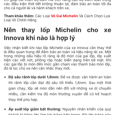
các điều kiện thời tiết không thuận lợi, đảm bảo an toàn tối đa
cho cả người lái và hành khách trên xe.
Tham khảo thêm:
Các Loại
Vỏ Gai Michelin
Và Cách Chọn Lựa
Loại Vỏ Chính Hãng
Nên thay lốp Michelin cho xe
Innova khi nào là hợp lý
Việc nhận biết khi nào lốp Michelin của xe Innova cần thay thế
là điều quan trọng để đảm bảo an toàn và hiệu năng lái xe. Một
trong những dấu hiệu rõ ràng là độ mòn của gai lốp, lốp xuất
hiện các vết nứt, phồng rộp hoặc biến dạng trên bề mặt. Khi
các gai lốp bị mòn đến mức gần chạm vào thanh báo mòn lốp,
đó là lúc chủ xe nên cân nhắc thay mới.
Độ sâu rãnh lốp dưới 1,6mm:
Để xe được vận hành an toàn
thì rãnh lốp cần đạt độ sâu tối thiểu 1,6mm. Sau một thời
gian chạy, lốp sẽ mòn dần nên đối với những xe di chuyển
nhiều, cần
kiểm tra độ mòn thường xuyên
để có kế hoạch
thay thế phù hợp.
Áp suất lốp giảm bất thường:
Nguyên nhân khiến của quý
khách bị hỏng lớp làm kín tráng bên trong. Khi lớp tráng này