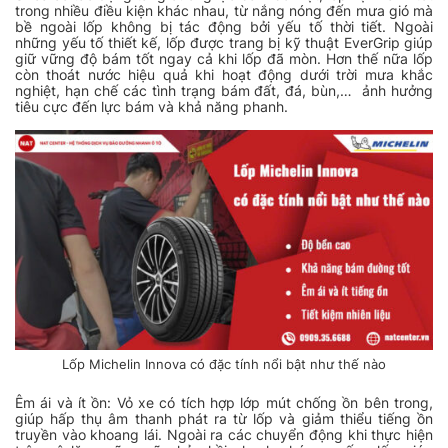
trong nhiều điều kiện khác nhau, từ nắng nóng đến mưa gió mà
bề ngoài lốp không bị tác động bởi yếu tố thời tiết. Ngoài
những yếu tố thiết kế, lốp được trang bị kỹ thuật EverGrip giúp
giữ vững độ bám tốt ngay cả khi lốp đã mòn. Hơn thế nữa lốp
còn thoát nước hiệu quả khi hoạt động dưới trời mưa khắc
nghiệt, hạn chế các tình trạng bám đất, đá, bùn,… ảnh hưởng
tiêu cực đến lực bám và khả năng phanh.
Lốp Michelin Innova có đặc tính nổi bật như thế nào
Êm ái và ít ồn: Vỏ xe có tích hợp lớp mút chống ồn bên trong,
giúp hấp thụ âm thanh phát ra từ lốp và giảm thiểu tiếng ồn
truyền vào khoang lái. Ngoài ra các chuyển động khi thực hiện