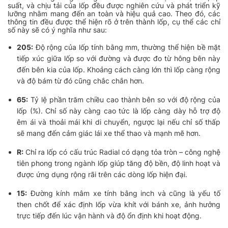
suất, và chịu tải của lốp đều được nghiên cứu và phát triển kỹ
lưỡng nhằm mang đến an toàn và hiệu quả cao. Theo đó, các
thông tin đều được thể hiện rõ ở trên thành lốp,
cụ thể các chỉ
số này sẽ có ý nghĩa như sau:
205:
Độ rộng của lốp tính bằng mm,
thường thể hiện bề mặt
tiếp xúc giữa lốp so với đường và được đo từ hông bên này
đến bên kia của lốp. Khoảng cách càng lớn thì lốp càng rộng
và độ bám từ đó cũng chắc chắn hơn.
65:
Tỷ lệ phần trăm chiều cao thành bên so với độ rộng của
lốp (%)
. Chỉ số này càng cao tức là lốp càng dày hỗ trợ độ
êm ái và thoải mái khi di chuyển, ngược lại nếu chỉ số thấp
sẽ mang đến cảm giác lái xe thể thao và mạnh mẽ hơn.
R:
Chỉ ra lốp có cấu trúc Radial có dạng tỏa tròn –
công nghệ
tiên phong trong ngành lốp giúp tăng độ bền, độ linh hoạt và
được ứng dụng rộng rãi trên các dòng lốp hiện đại.
15:
Đường kính mâm xe tính bằng inch
và cũng là yếu tố
then chốt để xác định lốp vừa khít với bánh xe, ảnh hưởng
trực tiếp đến lúc vận hành và độ ổn định khi hoạt động.