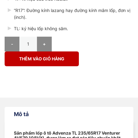
“R17”: Đường kính lazang hay đường kính mâm lốp, đơn vị
(inch).
TL: ký hiệu lốp không săm.
LỐP Ô TÔ ADVENZA TL 235/65R17 Venturer AV579 108VXL số lượn
THÊM VÀO GIỎ HÀNG
Mô tả
Sản phẩm lốp ô tô Advenza TL 235/65R17 Venturer
AV579 108VXL được làm ra đạt các tiêu chuẩn khắt