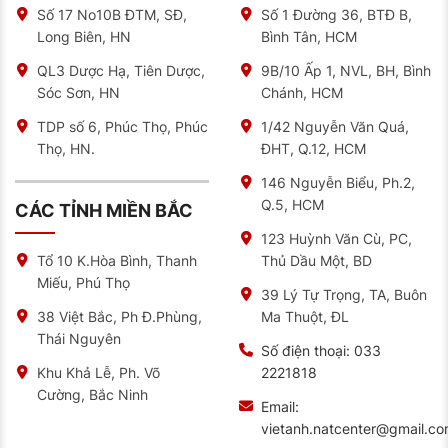
Số 17 No10B ĐTM, SĐ,
Số 1 Đường 36, BTĐ B,
Chất lượng dịch vụ cao.
Long Biên, HN
Bình Tân, HCM
Cơ sở vật chất, trang thiết bị hiện đại.
QL3 Dược Hạ, Tiên Dược,
9B/10 Ấp 1, NVL, BH, Bình
Đội ngũ kỹ thuật viên giàu kinh nghiệm, được đào
Sóc Sơn, HN
Chánh, HCM
tạo bài bản.
TDP số 6, Phúc Thọ, Phúc
1/42 Nguyễn Văn Quá,
Lưu ý:
Giá sản phẩm có thể thay đổi theo từng thời
Thọ, HN.
ĐHT, Q.12, HCM
điểm tùy vào chính sách nhà cung cấp, chương trình
khuyến mãi hoặc biến động thị trường. Quý khách vui
146 Nguyễn Biểu, Ph.2,
lòng liên hệ trực tiếp để được cập nhật thông tin giá
Q.5, HCM
mới nhất và chính xác nhất.
CÁC TỈNH MIỀN BẮC
123 Huỳnh Văn Cù, PC,
Tại sao bạn nên mua lốp xe Advenza tại NAT Center
Thủ Dầu Một, BD
Tổ 10 K.Hòa Bình, Thanh
Bạn có biết để chọn mua được một chiếc lốp mới phù
Miếu, Phú Thọ
hợp với xế yêu cần đảm bảo an toàn phải đáp ứng
39 Lý Tự Trọng, TA, Buôn
các yêu cầu như: hàng chính hãng, đúng thông số lố,
Ma Thuột, ĐL
38 Việt Bắc, Ph Đ.Phùng,
lựa chọn dòng lốp phù hợp với điều kiện đường đi…
Nếu bạn không có kinh nghiệm mua lốp ô tô và không
Thái Nguyên
biết loại nào phù hợp với xe của mình thì rất dễ mua
Số điện thoại:
033
phải lốp kém chất lượng; gây mất an toàn trong quá
2221818
Khu Khả Lễ, Ph. Võ
trình xe vận hành. Thậm chí ảnh hưởng đến xe và tính
Cường, Bắc Ninh
mạng.
Email:
vietanh.natcenter@gmail.c
NAT là đơn vị cung cấp
lốp xe Advenza
chính hãng
đáng tin cậy với giá cả cạnh tranh. Khi đến với nhà