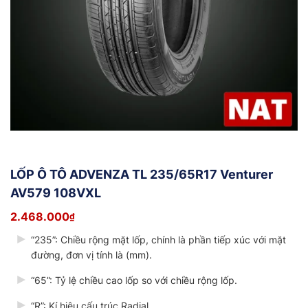
LỐP Ô TÔ ADVENZA TL 235/65R17 Venturer
AV579 108VXL
2.468.000
₫
“235”: Chiều rộng mặt lốp, chính là phần tiếp xúc với mặt
đường, đơn vị tính là (mm).
“65”: Tỷ lệ chiều cao lốp so với chiều rộng lốp.
“R”: Kí hiệu cấu trúc Radial.