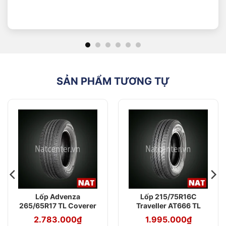
với mặt đường, đơn vị tính là (mm).
“65”: Tỷ lệ chiều cao lốp so với chiều rộng lốp.
“R”: Kí hiệu cấu trúc Radial.
“R17”: Đường kính lazang hay đường kính mâm lốp,
đơn vị (inch).
TL: ký hiệu lốp không săm.
SẢN PHẨM TƯƠNG TỰ
Lốp Advenza
Lốp 215/75R16C
265/65R17 TL Coverer
Traveller AT666 TL
H/L AC586 112S
113/111S Advenza
2.783.000
₫
1.995.000
₫