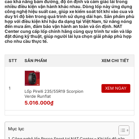
cao khả năng bám đường, độ ổn định và cảm giác lái trong
nhiều điều kiện vận hành khác nhau. Dòng lốp này ứng dụng
công nghệ hiệu suất cao, giúp xe kiểm soát tốt khi vào cua và
duy trì độ bền trong quá trình sử dụng dài hạn. Sản phẩm phù
hợp với điều kiện khí hậu đa dạng tại Việt Nam, từ nắng nóng
đến mưa ẩm, đảm bảo vận hành an toàn và ổn định. NAT
Center cung cấp lốp chính hãng cùng quy trình tư vấn và lắp
đặt đúng kỹ thuật, giúp người lái lựa chọn giải pháp phù hợp
cho nhu cầu thực tế.
STT
SẢN PHẨM
XEM CHI TIẾT
1
XEM NGAY
Lốp Pirelli 235/55R19 Scorpion
Verde Runflat
5.016.000
₫
Mục lục
Công nghệ lốp Rosso Sport tại NAT Center – Khi tốc độ gặp