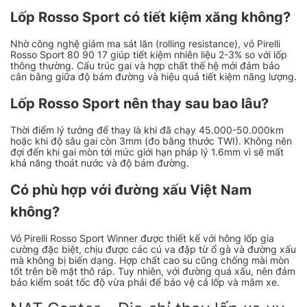
Lốp Rosso Sport có tiết kiệm xăng không?
Nhờ công nghệ giảm ma sát lăn (rolling resistance), vỏ Pirelli
Rosso Sport 80 90 17 giúp tiết kiệm nhiên liệu 2-3% so với lốp
thông thường. Cấu trúc gai và hợp chất thế hệ mới đảm bảo
cân bằng giữa độ bám đường và hiệu quả tiết kiệm năng lượng.
Lốp Rosso Sport nên thay sau bao lâu?
Thời điểm lý tưởng để thay là khi đã chạy 45.000-50.000km
hoặc khi độ sâu gai còn 3mm (đo bằng thước TWI). Không nên
đợi đến khi gai mòn tới mức giới hạn pháp lý 1.6mm vì sẽ mất
khả năng thoát nước và độ bám đường.
Có phù hợp với đường xấu Việt Nam
không?
Vỏ Pirelli Rosso Sport Winner được thiết kế với hông lốp gia
cường đặc biệt, chịu được các cú va đập từ ổ gà và đường xấu
mà không bị biến dạng. Hợp chất cao su cũng chống mài mòn
tốt trên bề mặt thô ráp. Tuy nhiên, với đường quá xấu, nên đảm
bảo kiểm soát tốc độ vừa phải để bảo vệ cả lốp và mâm xe.