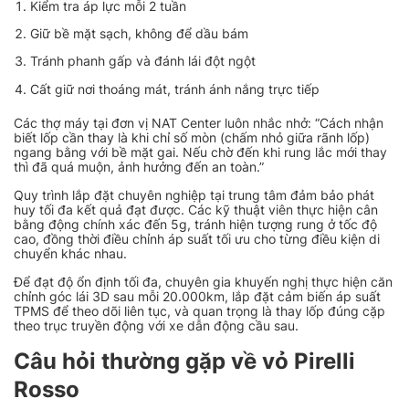
Kiểm tra áp lực mỗi 2 tuần
Giữ bề mặt sạch, không để dầu bám
Tránh phanh gấp và đánh lái đột ngột
Cất giữ nơi thoáng mát, tránh ánh nắng trực tiếp
Các thợ máy tại đơn vị NAT Center luôn nhắc nhở: “Cách nhận
biết lốp cần thay là khi chỉ số mòn (chấm nhỏ giữa rãnh lốp)
ngang bằng với bề mặt gai. Nếu chờ đến khi rung lắc mới thay
thì đã quá muộn, ảnh hưởng đến an toàn.”
Quy trình lắp đặt chuyên nghiệp tại trung tâm đảm bảo phát
huy tối đa kết quả đạt được. Các kỹ thuật viên thực hiện cân
bằng động chính xác đến 5g, tránh hiện tượng rung ở tốc độ
cao, đồng thời điều chỉnh áp suất tối ưu cho từng điều kiện di
chuyển khác nhau.
Để đạt độ ổn định tối đa, chuyên gia khuyến nghị thực hiện căn
chỉnh góc lái 3D sau mỗi 20.000km, lắp đặt cảm biến áp suất
TPMS để theo dõi liên tục, và quan trọng là thay lốp đúng cặp
theo trục truyền động với xe dẫn động cầu sau.
Câu hỏi thường gặp về vỏ Pirelli
Rosso