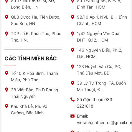
Số 17 No10B ĐTM, SĐ,
Số 1 Đường 36, BTĐ B,
Long Biên, HN
Bình Tân, HCM
QL3 Dược Hạ, Tiên Dược,
9B/10 Ấp 1, NVL, BH, Bình
Sóc Sơn, HN
Chánh, HCM
TDP số 6, Phúc Thọ, Phúc
1/42 Nguyễn Văn Quá,
Thọ, HN.
ĐHT, Q.12, HCM
146 Nguyễn Biểu, Ph.2,
Q.5, HCM
CÁC TỈNH MIỀN BẮC
123 Huỳnh Văn Cù, PC,
Thủ Dầu Một, BD
Tổ 10 K.Hòa Bình, Thanh
Miếu, Phú Thọ
39 Lý Tự Trọng, TA, Buôn
Ma Thuột, ĐL
38 Việt Bắc, Ph Đ.Phùng,
Thái Nguyên
Số điện thoại:
033
2221818
Khu Khả Lễ, Ph. Võ
Cường, Bắc Ninh
Email:
vietanh.natcenter@gmail.c