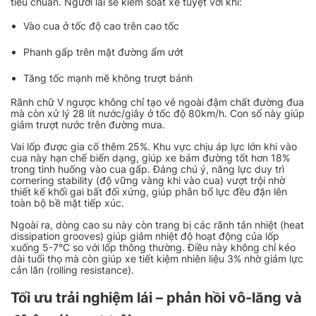
tiêu chuẩn. Người lái sẽ kiểm soát xe tuyệt vời khi:
Vào cua ở tốc độ cao trên cao tốc
Phanh gấp trên mặt đường ẩm ướt
Tăng tốc mạnh mẽ không trượt bánh
Rãnh chữ V ngược không chỉ tạo vẻ ngoài đậm chất đường đua
mà còn xử lý 28 lít nước/giây ở tốc độ 80km/h. Con số này giúp
giảm trượt nước trên đường mưa.
Vai lốp được gia cố thêm 25%. Khu vực chịu áp lực lớn khi vào
cua này hạn chế biến dạng, giúp xe bám đường tốt hơn 18%
trong tình huống vào cua gấp. Đáng chú ý, năng lực duy trì
cornering stability (độ vững vàng khi vào cua) vượt trội nhờ
thiết kế khối gai bất đối xứng, giúp phân bổ lực đều đặn lên
toàn bộ bề mặt tiếp xúc.
Ngoài ra, dòng cao su này còn trang bị các rãnh tản nhiệt (heat
dissipation grooves) giúp giảm nhiệt độ hoạt động của lốp
xuống 5-7°C so với lốp thông thường. Điều này không chỉ kéo
dài tuổi thọ mà còn giúp xe tiết kiệm nhiên liệu 3% nhờ giảm lực
cản lăn (rolling resistance).
Tối ưu trải nghiệm lái – phản hồi vô-lăng và