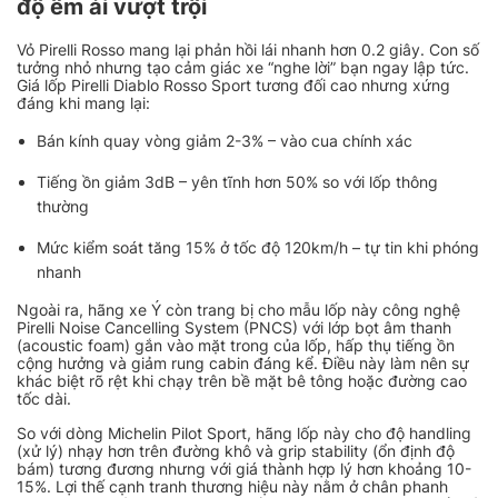
độ êm ái vượt trội
Vỏ Pirelli Rosso mang lại phản hồi lái nhanh hơn 0.2 giây. Con số
tưởng nhỏ nhưng tạo cảm giác xe “nghe lời” bạn ngay lập tức.
Giá lốp Pirelli Diablo Rosso Sport tương đối cao nhưng xứng
đáng khi mang lại:
Bán kính quay vòng giảm 2-3% – vào cua chính xác
Tiếng ồn giảm 3dB – yên tĩnh hơn 50% so với lốp thông
thường
Mức kiểm soát tăng 15% ở tốc độ 120km/h – tự tin khi phóng
nhanh
Ngoài ra, hãng xe Ý còn trang bị cho mẫu lốp này công nghệ
Pirelli Noise Cancelling System (PNCS) với lớp bọt âm thanh
(acoustic foam) gắn vào mặt trong của lốp, hấp thụ tiếng ồn
cộng hưởng và giảm rung cabin đáng kể. Điều này làm nên sự
khác biệt rõ rệt khi chạy trên bề mặt bê tông hoặc đường cao
tốc dài.
So với dòng Michelin Pilot Sport, hãng lốp này cho độ handling
(xử lý) nhạy hơn trên đường khô và grip stability (ổn định độ
bám) tương đương nhưng với giá thành hợp lý hơn khoảng 10-
15%. Lợi thế cạnh tranh thương hiệu này nằm ở chân phanh