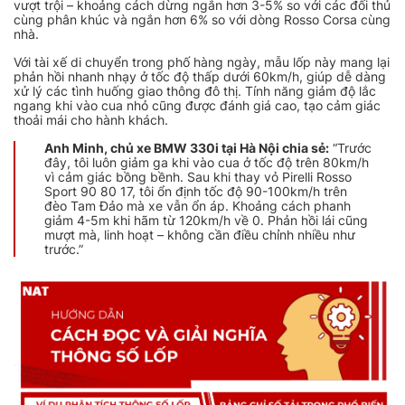
vượt trội – khoảng cách dừng ngắn hơn 3-5% so với các đối thủ
cùng phân khúc và ngắn hơn 6% so với dòng Rosso Corsa cùng
nhà.
Với tài xế di chuyển trong phố hàng ngày, mẫu lốp này mang lại
phản hồi nhanh nhạy ở tốc độ thấp dưới 60km/h, giúp dễ dàng
xử lý các tình huống giao thông đô thị. Tính năng giảm độ lắc
ngang khi vào cua nhỏ cũng được đánh giá cao, tạo cảm giác
thoải mái cho hành khách.
Anh Minh, chủ xe BMW 330i tại Hà Nội chia sẻ:
“Trước
đây, tôi luôn giảm ga khi vào cua ở tốc độ trên 80km/h
vì cảm giác bồng bềnh. Sau khi thay vỏ Pirelli Rosso
Sport 90 80 17, tôi ổn định tốc độ 90-100km/h trên
đèo Tam Đảo mà xe vẫn ổn áp. Khoảng cách phanh
giảm 4-5m khi hãm từ 120km/h về 0. Phản hồi lái cũng
mượt mà, linh hoạt – không cần điều chỉnh nhiều như
trước.”