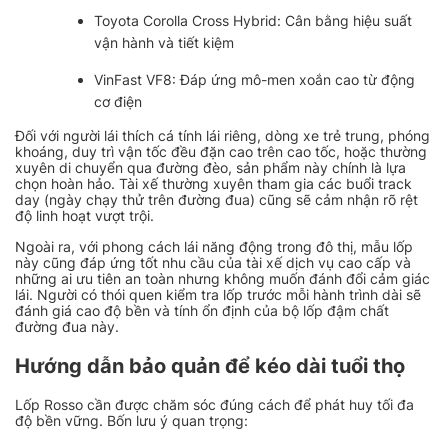
Toyota Corolla Cross Hybrid: Cân bằng hiệu suất
vận hành và tiết kiệm
VinFast VF8: Đáp ứng mô-men xoắn cao từ động
cơ điện
Đối với người lái thích cá tính lái riêng, dòng xe trẻ trung, phóng
khoáng, duy trì vận tốc đều đặn cao trên cao tốc, hoặc thường
xuyên di chuyển qua đường đèo, sản phẩm này chính là lựa
chọn hoàn hảo. Tài xế thường xuyên tham gia các buổi track
day (ngày chạy thử trên đường đua) cũng sẽ cảm nhận rõ rệt
độ linh hoạt vượt trội.
Ngoài ra, với phong cách lái năng động trong đô thị, mẫu lốp
này cũng đáp ứng tốt nhu cầu của tài xế dịch vụ cao cấp và
những ai ưu tiên an toàn nhưng không muốn đánh đổi cảm giác
lái. Người có thói quen kiểm tra lốp trước mỗi hành trình dài sẽ
đánh giá cao độ bền và tính ổn định của bộ lốp đậm chất
đường đua này.
Hướng dẫn bảo quản để kéo dài tuổi thọ
Lốp Rosso cần được chăm sóc đúng cách để phát huy tối đa
độ bền vững. Bốn lưu ý quan trọng: