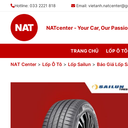
Bỏ
Hotline: 033 2221 818
Email:
vietanh.natcenter@g
qua
nội
dung
NATcenter - Your Car, Our Passi
TRANG CHỦ
LỐP Ô TÔ
NAT Center
>
Lốp Ô Tô
>
Lốp Sailun
>
Báo Giá Lốp S