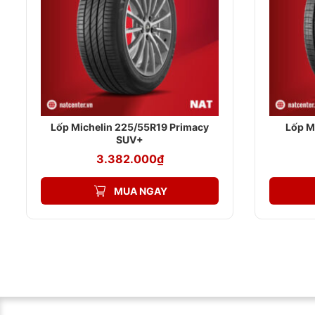
Lốp Michelin 225/55R19 Primacy
Lốp M
SUV+
3.382.000
₫
MUA NGAY