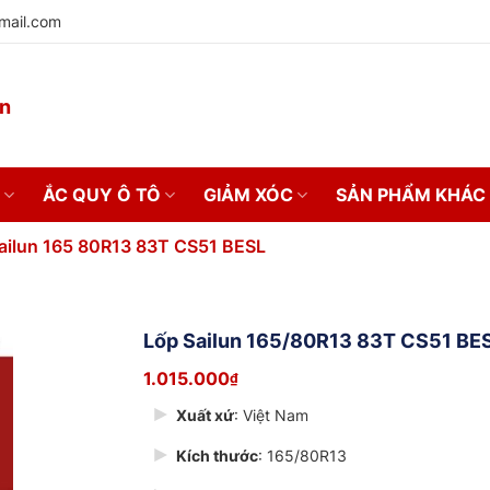
mail.com
on
ẮC QUY Ô TÔ
GIẢM XÓC
SẢN PHẨM KHÁC
ailun 165 80R13 83T CS51 BESL
Lốp Sailun 165/80R13 83T CS51 BE
1.015.000
₫
Xuất xứ
: Việt Nam
Kích thước
: 165/80R13