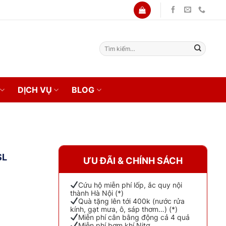
Tìm
kiếm:
DỊCH VỤ
BLOG
SL
ƯU ĐÃI & CHÍNH SÁCH
Cứu hộ miễn phí lốp, ắc quy nội
thành Hà Nội (*)
Quà tặng lên tới 400k (nước rửa
kính, gạt mưa, ô, sáp thơm…) (*)
Miễn phí cân bằng động cả 4 quả
Miễn phí bơm khí Nitơ