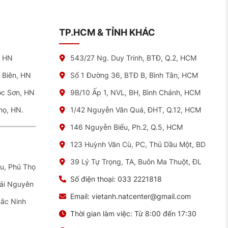
TP.HCM & TỈNH KHÁC
, HN
543/27 Ng. Duy Trinh, BTĐ, Q.2, HCM
 Biên, HN
Số 1 Đường 36, BTĐ B, Bình Tân, HCM
óc Sơn, HN
9B/10 Ấp 1, NVL, BH, Bình Chánh, HCM
họ, HN.
1/42 Nguyễn Văn Quá, ĐHT, Q.12, HCM
146 Nguyễn Biểu, Ph.2, Q.5, HCM
123 Huỳnh Văn Cù, PC, Thủ Dầu Một, BD
39 Lý Tự Trọng, TA, Buôn Ma Thuột, ĐL
ếu, Phú Thọ
Số điện thoại:
033 2221818
hái Nguyên
Email:
vietanh.natcenter@gmail.com
Bắc Ninh
Thời gian làm việc:
Từ 8:00 đến 17:30