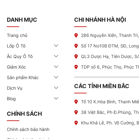
DANH MỤC
CHI NHÁNH HÀ NỘI
Trang chủ
286 Nguyễn Xiển, Thanh Trì
Lốp Ô Tô
Số 17 No10B ĐTM, SĐ, Long
Ắc Quy Ô Tô
QL3 Dược Hạ, Tiên Dược, S
Giảm Xóc
TDP số 6, Phúc Thọ, Phúc T
Sản phẩm Khác
CÁC TỈNH MIỀN BẮC
Dịch Vụ
Blog
Tổ 10 K.Hòa Bình, Thanh Mi
38 Việt Bắc, Ph Đ.Phùng, T
CHÍNH SÁCH
Khu Khả Lễ, Ph. Võ Cường, 
Chính sách bảo hành