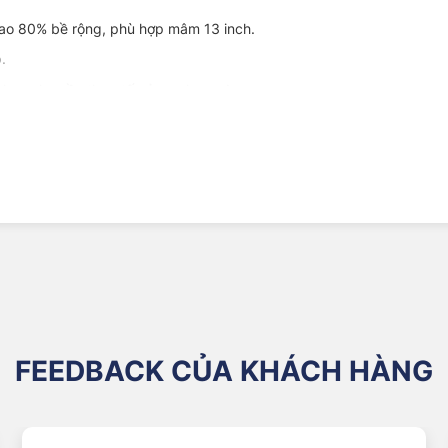
cao 80% bề rộng, phù hợp mâm 13 inch.
.
 hơn nhu cầu thực tế của xe hạng A.
p lốp mòn đều hơn.
 hấp thụ dao động tốt khi đi qua đường gồ ghề.
ơ trượt nước khi phanh trên mặt đường ướt.
nhỏ tăng tốc nhẹ và ít hao xăng hơn.
ạy tốc độ trung bình 40–70 km/h.
ng nhu cầu đi lại hàng ngày.
FEEDBACK CỦA KHÁCH HÀNG
i xế mới.