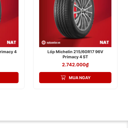
rimacy 4
Lốp Michelin 215/60R17 96V
Primacy 4 ST
2.742.000
₫
MUA NGAY