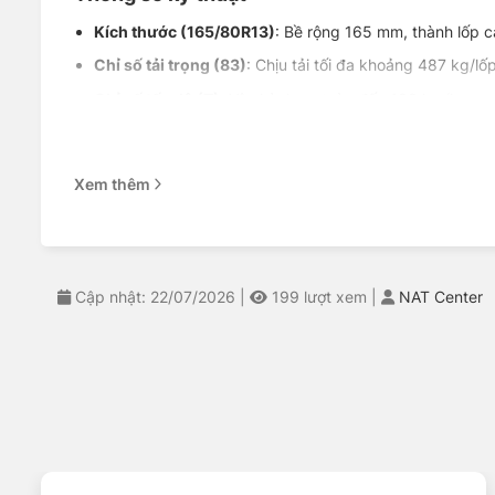
Kích thước
(165/80R13)
: Bề rộng 165 mm, thành lốp 
Chỉ số tải trọng
(83)
: Chịu tải tối đa khoảng 487 kg/lốp
Chỉ số tốc độ (
T)
: Vận hành an toàn đến 190 km/h, cao
Cấu trúc lốp
(Radial bố thép)
: Tăng độ ổn định và giú
Mã gai
: CS51
Xem thêm
Đặc điểm nổi bật của lốp
Êm ái khi vận hành:
Hợp chất cao su mềm vừa phải giúp
Thoát nước hiệu quả:
Rãnh gai dọc hỗ trợ giảm nguy c
Cập nhật: 22/07/2026
|
199
lượt xem
|
NAT Center
Tiết kiệm nhiên liệu:
Thiết kế giảm lực cản lăn giúp xe 
Độ ồn thấp:
Phù hợp môi trường đô thị, đặc biệt khi ch
Chi phí hợp lý:
Thuộc nhóm lốp kinh tế nhưng vẫn đáp ứ
Dễ kiểm soát:
Cảm giác lái thân thiện, phù hợp cả với tà