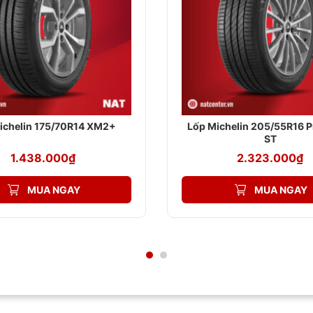
ichelin 175/70R14 XM2+
Lốp Michelin 205/55R16 P
ST
1.438.000
₫
2.323.000
₫
MUA NGAY
MUA NGAY