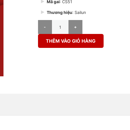
Mã gai
: CS51
Thương hiệu
: Sailun
Lốp Sailun 165/80R13 83T CS51 BESL số lượng
THÊM VÀO GIỎ HÀNG