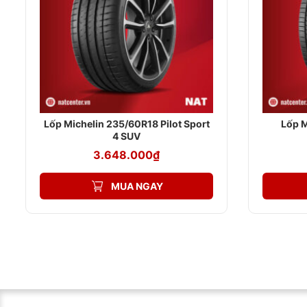
Lốp Michelin 235/60R18 Pilot Sport
Lốp 
4 SUV
3.648.000
₫
MUA NGAY