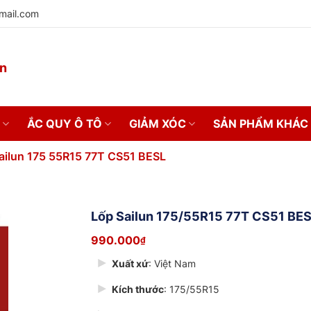
mail.com
on
ẮC QUY Ô TÔ
GIẢM XÓC
SẢN PHẨM KHÁC
ailun 175 55R15 77T CS51 BESL
Lốp Sailun 175/55R15 77T CS51 BE
990.000
₫
Xuất xứ
: Việt Nam
Kích thước
: 175/55R15