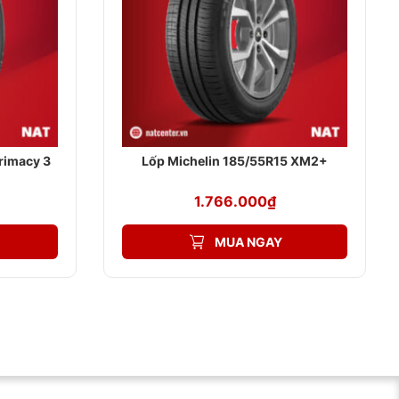
rimacy 3
Lốp Michelin 185/55R15 XM2+
1.766.000
₫
MUA NGAY