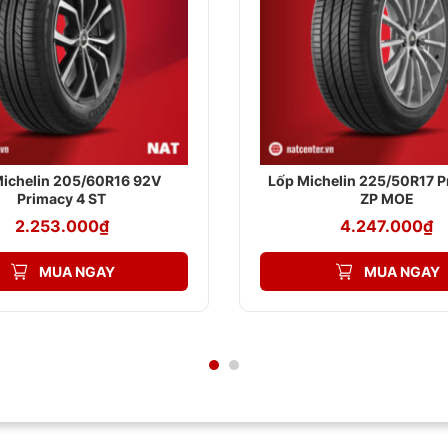
Michelin 205/60R16 92V
Lốp Michelin 225/50R17 P
Primacy 4 ST
ZP MOE
2.253.000
₫
4.247.000
₫
MUA NGAY
MUA NGAY