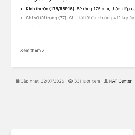
Kích thước
(175/55R15)
: Bề rộng 175 mm, thành lốp 
Chỉ số tải trọng
(77)
: Chịu tải tối đa khoảng 412 kg/lốp
Chỉ số tốc độ (
T)
: Vận hành an toàn đến 190 km/h, cao
Cấu trúc lốp
(Radial bố thép)
: Tăng độ ổn định và giú
Mã gai
: CS51
Xem thêm
Đặc điểm nổi bật của lốp
Êm ái khi vận hành:
Hợp chất cao su mềm vừa phải giúp
Thoát nước hiệu quả:
Rãnh gai dọc hỗ trợ giảm nguy c
Cập nhật: 22/07/2026
|
331
lượt xem
|
NAT Center
Tiết kiệm nhiên liệu:
Thiết kế giảm lực cản lăn giúp xe 
Độ ồn thấp:
Phù hợp môi trường đô thị, đặc biệt khi ch
Chi phí hợp lý:
Thuộc nhóm lốp kinh tế nhưng vẫn đáp ứ
Dễ kiểm soát:
Cảm giác lái thân thiện, phù hợp cả với tà