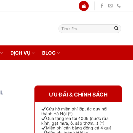
Tìm
kiếm:
DỊCH VỤ
BLOG
SL
ƯU ĐÃI & CHÍNH SÁCH
Cứu hộ miễn phí lốp, ắc quy nội
thành Hà Nội (*)
Quà tặng lên tới 400k (nước rửa
kính, gạt mưa, ô, sáp thơm…) (*)
Miễn phí cân bằng động cả 4 quả
Miễn phí bơm khí Nitơ