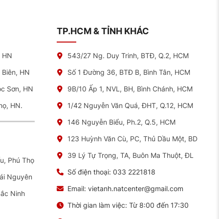
TP.HCM & TỈNH KHÁC
, HN
543/27 Ng. Duy Trinh, BTĐ, Q.2, HCM
 Biên, HN
Số 1 Đường 36, BTĐ B, Bình Tân, HCM
óc Sơn, HN
9B/10 Ấp 1, NVL, BH, Bình Chánh, HCM
họ, HN.
1/42 Nguyễn Văn Quá, ĐHT, Q.12, HCM
146 Nguyễn Biểu, Ph.2, Q.5, HCM
123 Huỳnh Văn Cù, PC, Thủ Dầu Một, BD
39 Lý Tự Trọng, TA, Buôn Ma Thuột, ĐL
ếu, Phú Thọ
Số điện thoại:
033 2221818
hái Nguyên
Email:
vietanh.natcenter@gmail.com
Bắc Ninh
Thời gian làm việc:
Từ 8:00 đến 17:30