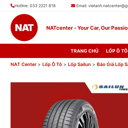
Bỏ
Hotline: 033 2221 818
Email:
vietanh.natcenter@g
qua
nội
dung
NATcenter - Your Car, Our Passi
TRANG CHỦ
LỐP Ô TÔ
NAT Center
>
Lốp Ô Tô
>
Lốp Sailun
>
Báo Giá Lốp S