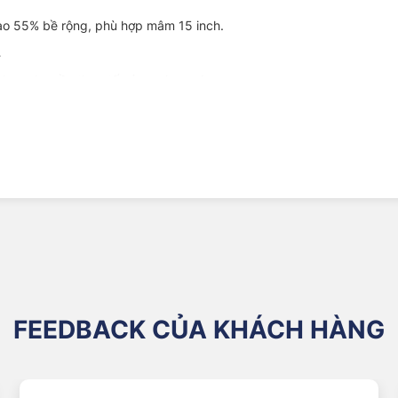
cao 55% bề rộng, phù hợp mâm 15 inch.
.
 hơn nhu cầu thực tế của xe hạng A.
p lốp mòn đều hơn.
 hấp thụ dao động tốt khi đi qua đường gồ ghề.
ơ trượt nước khi phanh trên mặt đường ướt.
nhỏ tăng tốc nhẹ và ít hao xăng hơn.
ạy tốc độ trung bình 40–70 km/h.
ng nhu cầu đi lại hàng ngày.
FEEDBACK CỦA KHÁCH HÀNG
i xế mới.