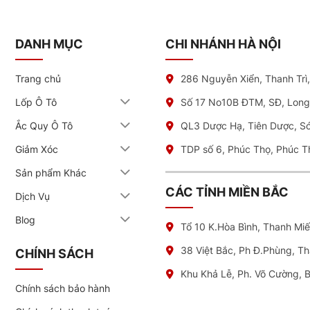
DANH MỤC
CHI NHÁNH HÀ NỘI
Trang chủ
286 Nguyễn Xiển, Thanh Trì
Lốp Ô Tô
Số 17 No10B ĐTM, SĐ, Long
Ắc Quy Ô Tô
QL3 Dược Hạ, Tiên Dược, S
Giảm Xóc
TDP số 6, Phúc Thọ, Phúc T
Sản phẩm Khác
CÁC TỈNH MIỀN BẮC
Dịch Vụ
Blog
Tổ 10 K.Hòa Bình, Thanh Mi
38 Việt Bắc, Ph Đ.Phùng, T
CHÍNH SÁCH
Khu Khả Lễ, Ph. Võ Cường, 
Chính sách bảo hành