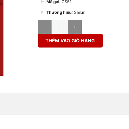
Mã gai
: CS51
Thương hiệu
: Sailun
Lốp Sailun 175/55R15 77T CS51 BESL số lượng
THÊM VÀO GIỎ HÀNG