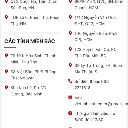
QL3 Dược Hạ, Tiên Dược,
9B/10 Ấp 1, NVL, BH, Bình
Sóc Sơn, HN
Chánh, HCM
TDP số 6, Phúc Thọ, Phúc
1/42 Nguyễn Văn Quá,
Thọ, HN.
ĐHT, Q.12, HCM
146 Nguyễn Biểu, Ph.2,
Q.5, HCM
CÁC TỈNH MIỀN BẮC
123 Huỳnh Văn Cù, PC,
Thủ Dầu Một, BD
Tổ 10 K.Hòa Bình, Thanh
Miếu, Phú Thọ
39 Lý Tự Trọng, TA, Buôn
Ma Thuột, ĐL
38 Việt Bắc, Ph Đ.Phùng,
Thái Nguyên
Số điện thoại:
033
2221818
Khu Khả Lễ, Ph. Võ
Cường, Bắc Ninh
Email:
vietanh.natcenter@gmail.c
Thời gian làm việc:
Từ
8:00 đến 17:30