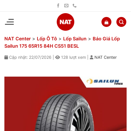
Bỏ
qua
nội
dung
NAT Center
>
Lốp Ô Tô
>
Lốp Sailun
>
Báo Giá Lốp
Sailun 175 65R15 84H CS51 BESL
Cập nhật: 22/07/2026
|
128
lượt xem
|
NAT Center