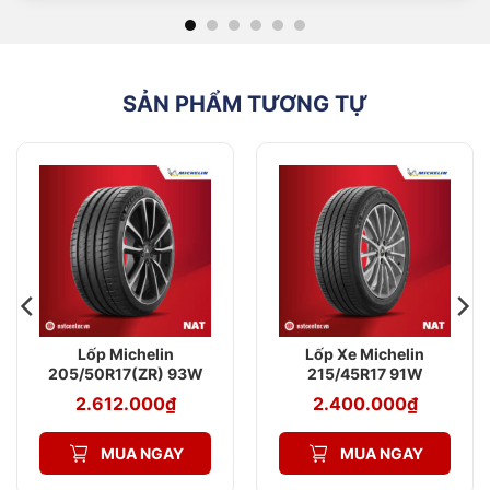
SẢN PHẨM TƯƠNG TỰ
Lốp Michelin
Lốp Xe Michelin
205/50R17(ZR) 93W
215/45R17 91W
Pilot Sport 4
Primacy 4 ST
2.612.000
₫
2.400.000
₫
MUA NGAY
MUA NGAY