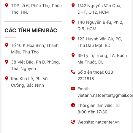
TDP số 6, Phúc Thọ, Phúc
1/42 Nguyễn Văn Quá,
Thọ, HN.
ĐHT, Q.12, HCM
146 Nguyễn Biểu, Ph.2,
Q.5, HCM
CÁC TỈNH MIỀN BẮC
123 Huỳnh Văn Cù, PC,
Thủ Dầu Một, BD
Tổ 10 K.Hòa Bình, Thanh
Miếu, Phú Thọ
39 Lý Tự Trọng, TA, Buôn
Ma Thuột, ĐL
38 Việt Bắc, Ph Đ.Phùng,
Thái Nguyên
Số điện thoại:
033
2221818
Khu Khả Lễ, Ph. Võ
Cường, Bắc Ninh
Email:
vietanh.natcenter@gmail.c
Thời gian làm việc:
Từ
8:00 đến 17:30
Website:
natcenter.vn