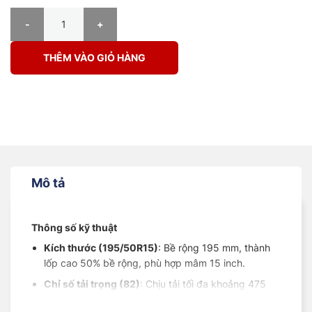
Lốp Sailun 195/50R15 82V CS51 BESL số lượng
THÊM VÀO GIỎ HÀNG
Mô tả
Thông số kỹ thuật
Kích thước
(195/50R15)
: Bề rộng 195 mm, thành
lốp cao 50% bề rộng, phù hợp mâm 15 inch.
Chỉ số tải trọng
(82)
: Chịu tải tối đa khoảng 475
kg/lốp.