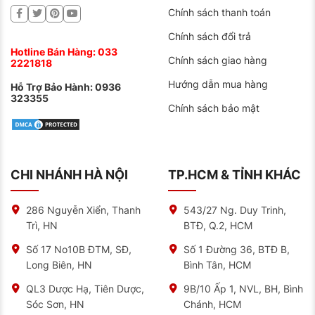
Chính sách thanh toán
Chính sách đổi trả
Hotline Bán Hàng:
033
Chính sách giao hàng
2221818
Hướng dẫn mua hàng
Hỗ Trợ Bảo Hành:
0936
323355
Chính sách bảo mật
CHI NHÁNH HÀ NỘI
TP.HCM & TỈNH KHÁC
286 Nguyễn Xiển, Thanh
543/27 Ng. Duy Trinh,
Trì, HN
BTĐ, Q.2, HCM
Số 17 No10B ĐTM, SĐ,
Số 1 Đường 36, BTĐ B,
Long Biên, HN
Bình Tân, HCM
QL3 Dược Hạ, Tiên Dược,
9B/10 Ấp 1, NVL, BH, Bình
Sóc Sơn, HN
Chánh, HCM