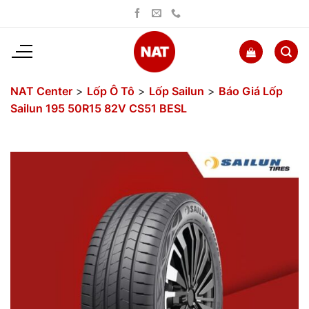
Bỏ
qua
nội
dung
NAT Center
>
Lốp Ô Tô
>
Lốp Sailun
>
Báo Giá Lốp
Sailun 195 50R15 82V CS51 BESL