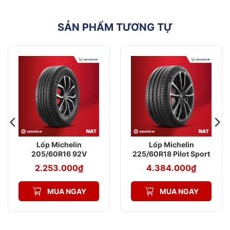
SẢN PHẨM TƯƠNG TỰ
Lốp Michelin
Lốp Michelin
205/60R16 92V
225/60R18 Pilot Sport
Primacy 4 ST
4 SUV
2.253.000
₫
4.384.000
₫
MUA NGAY
MUA NGAY