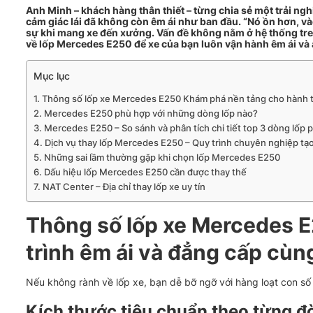
Anh Minh – khách hàng thân thiết – từng chia sẻ một trải n
cảm giác lái đã không còn êm ái như ban đầu. “Nó ồn hơn, 
sự khi mang xe đến xưởng.
Vấn đề không nằm ở hệ thống tre
về lốp Mercedes E250 để xe của bạn luôn vận hành êm ái và
Mục lục
Thông số lốp xe Mercedes E250 Khám phá nền tảng cho hành t
Mercedes E250 phù hợp với những dòng lốp nào?
Mercedes E250 – So sánh và phân tích chi tiết top 3 dòng lốp
Dịch vụ thay lốp Mercedes E250 – Quy trình chuyên nghiệp tạo
Những sai lầm thường gặp khi chọn lốp Mercedes E250
Dấu hiệu lốp Mercedes E250 cần được thay thế
NAT Center – Địa chỉ thay lốp xe uy tín
Thông số lốp xe Mercedes 
trình êm ái và đẳng cấp cù
Nếu không rành về lốp xe, bạn dễ bỡ ngỡ với hàng loạt con số 
Kích thước tiêu chuẩn theo từng đờ