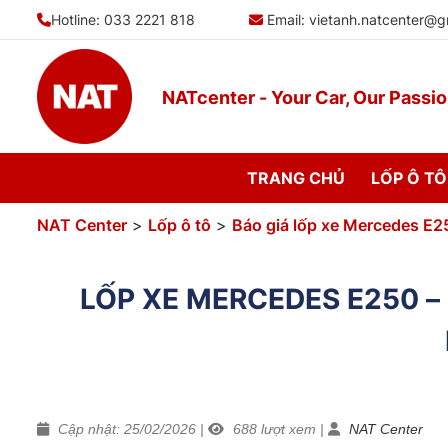
Bỏ
Hotline: 033 2221 818
Email:
vietanh.natcenter@g
qua
nội
dung
NATcenter - Your Car, Our Passi
TRANG CHỦ
LỐP Ô TÔ
NAT Center
>
Lốp ô tô
>
Báo giá lốp xe Mercedes E2
LỐP XE MERCEDES E250 
Cập nhật: 25/02/2026
|
688
lượt xem
|
NAT Center