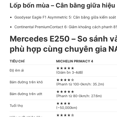
Lốp bốn mùa – Cân bằng giữa hiệu 
Goodyear Eagle F1 Asymmetric 5: Cân bằng giữa kiểm soát 
Continental PremiumContact 6: Giảm khoảng cách phanh 8% t
Mercedes E250 – So sánh và 
phù hợp cùng chuyên gia N
TIÊU CHÍ
MICHELIN PRIMACY 4
★★★★★
Độ êm ái
(Giảm ồn 3-4dB)
★★★★☆
Bám đường trên khô
(Phanh từ 100-0km/h: 35.2m)
★★★★★
Bám đường trên ướt
(Phanh từ 80-0km/h: 27.6m)
★★★★
Tuổi thọ
(~50,000km)
★★★★☆