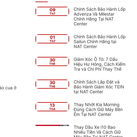
Chính Sách Bảo Hành Lốp
09
Advenza Và Milestar
Th7
Chính Hãng Tại NAT
Center
Chính Sách Bảo Hành Lốp
01
Sailun Chính Hãng tại
Th7
NAT Center
Giảm Xóc Ô Tô: 7 Dấu
30
Hiệu Hư Hỏng, Cách Kiểm
Th6
Tra và Chi Phí Thay Thế
Chính Sách Lắp Đặt và
30
Bảo Hành Giảm Xóc TEIN
Th6
ào cua ở
tại NAT Center
Thay Nhớt Kia Morning
13
Đúng Cách Giữ Máy Bền
Th4
Êm Tại NAT Center
Thay Dầu Xe i10 Bao
Nhiêu Tiền Và Cách Giữ
Máy Bền Tại NAT Center