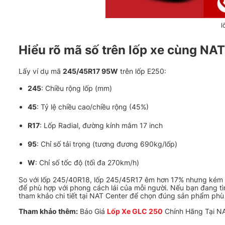
l
Hiểu rõ mã số trên lốp xe cùng NA
Lấy ví dụ mã
245/45R17 95W
trên lốp E250:
245
: Chiều rộng lốp (mm)
45
: Tỷ lệ chiều cao/chiều rộng (45%)
R17
: Lốp Radial, đường kính mâm 17 inch
95
: Chỉ số tải trọng (tương đương 690kg/lốp)
W
: Chỉ số tốc độ (tối đa 270km/h)
So với lốp 245/40R18, lốp 245/45R17 êm hơn 17% nhưng kém đ
để phù hợp với phong cách lái của mỗi người. Nếu bạn đang t
tham khảo chi tiết tại NAT Center để chọn đúng sản phẩm phù
Tham khảo thêm:
Báo Giá
Lốp Xe GLC 250
Chính Hãng Tại N