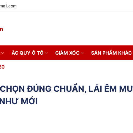
mail.com
on
ẮC QUY Ô TÔ
GIẢM XÓC
SẢN PHẨM KHÁC
50
– CHỌN ĐÚNG CHUẨN, LÁI ÊM M
NHƯ MỚI