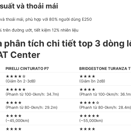
suất và thoải mái
và thoải mái, phù hợp với 80% người dùng E250
rên đường ướt, tiết kiệm 12% nhiên liệu
phân tích chi tiết top 3 dòng 
AT Center
PIRELLI CINTURATO P7
BRIDGESTONE TURANZA 
★★★★☆
★★★★
(Giảm ồn 2-3dB)
(Giảm ồn 2dB)
★★★★★
★★★★
(Phanh từ 100-0km/h: 34.7m)
(Phanh từ 100-0km/h: 36.1m
★★★★
★★★★☆
(Phanh từ 80-0km/h: 29.2m)
(Phanh từ 80-0km/h: 28.4m
★★★★
★★★★★
(~45,000km)
(~55,000km)
★★★★
★★★★