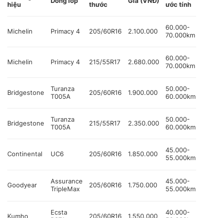
Dòng lốp
Giá (VNĐ)
hiệu
thước
ước tính
60.000-
Michelin
Primacy 4
205/60R16
2.100.000
70.000km
60.000-
Michelin
Primacy 4
215/55R17
2.680.000
70.000km
Turanza
50.000-
Bridgestone
205/60R16
1.900.000
T005A
60.000km
Turanza
50.000-
Bridgestone
215/55R17
2.350.000
T005A
60.000km
45.000-
Continental
UC6
205/60R16
1.850.000
55.000km
Assurance
45.000-
Goodyear
205/60R16
1.750.000
TripleMax
55.000km
Ecsta
40.000-
Kumho
205/60R16
1.550.000