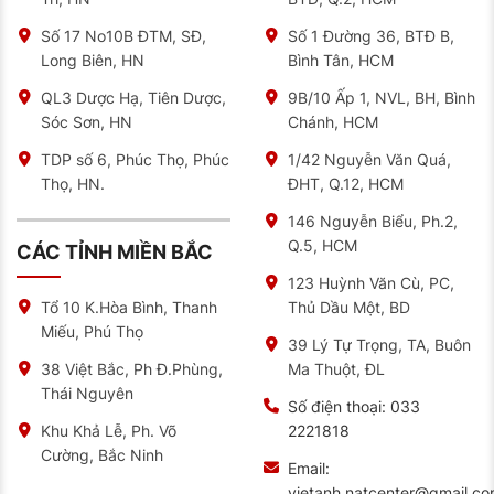
Số 17 No10B ĐTM, SĐ,
Số 1 Đường 36, BTĐ B,
Long Biên, HN
Bình Tân, HCM
QL3 Dược Hạ, Tiên Dược,
9B/10 Ấp 1, NVL, BH, Bình
Sóc Sơn, HN
Chánh, HCM
TDP số 6, Phúc Thọ, Phúc
1/42 Nguyễn Văn Quá,
Thọ, HN.
ĐHT, Q.12, HCM
146 Nguyễn Biểu, Ph.2,
Q.5, HCM
CÁC TỈNH MIỀN BẮC
123 Huỳnh Văn Cù, PC,
Thủ Dầu Một, BD
Tổ 10 K.Hòa Bình, Thanh
Miếu, Phú Thọ
39 Lý Tự Trọng, TA, Buôn
Ma Thuột, ĐL
38 Việt Bắc, Ph Đ.Phùng,
Thái Nguyên
Số điện thoại:
033
2221818
Khu Khả Lễ, Ph. Võ
Cường, Bắc Ninh
Email:
vietanh.natcenter@gmail.c