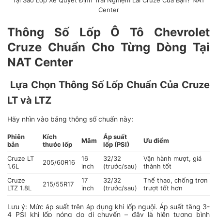
Tại Sao Lốp Xe Quyết Định Trải Nghiệm Lái Cruze Của Bạn? NAT
Center
Thông Số Lốp Ô Tô Chevrolet
Cruze Chuẩn Cho Từng Dòng Tại
NAT Center
Lựa Chọn Thông Số Lốp Chuẩn Của Cruze
LT và LTZ
Hãy nhìn vào bảng thông số chuẩn này:
Phiên
Kích
Áp suất
Mâm
Ưu điểm
bản
thước lốp
lốp (PSI)
Cruze LT
16
32/32
Vận hành mượt, giá
205/60R16
1.6L
inch
(trước/sau)
thành tốt
Cruze
17
32/32
Thể thao, chống trơn
215/55R17
LTZ 1.8L
inch
(trước/sau)
trượt tốt hơn
Lưu ý: Mức áp suất trên áp dụng khi lốp nguội. Áp suất tăng 3-
4 PSI khi lốp nóng do di chuyển – đây là hiện tượng bình