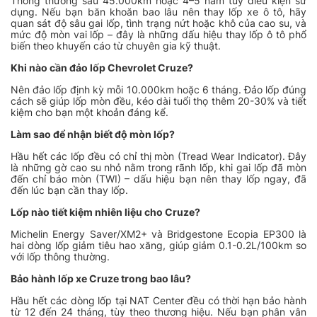
Thông thường sau 45.000km hoặc 4–5 năm tùy điều kiện sử
dụng. Nếu bạn băn khoăn bao lâu nên thay lốp xe ô tô, hãy
quan sát độ sâu gai lốp, tình trạng nứt hoặc khô của cao su, và
mức độ mòn vai lốp – đây là những dấu hiệu thay lốp ô tô phổ
biến theo khuyến cáo từ chuyên gia kỹ thuật.
Khi nào cần đảo lốp Chevrolet Cruze?
Nên đảo lốp định kỳ mỗi 10.000km hoặc 6 tháng. Đảo lốp đúng
cách sẽ giúp lốp mòn đều, kéo dài tuổi thọ thêm 20-30% và tiết
kiệm cho bạn một khoản đáng kể.
Làm sao để nhận biết độ mòn lốp?
Hầu hết các lốp đều có chỉ thị mòn (Tread Wear Indicator). Đây
là những gờ cao su nhỏ nằm trong rãnh lốp, khi gai lốp đã mòn
đến chỉ báo mòn (TWI) – dấu hiệu bạn nên thay lốp ngay, đã
đến lúc bạn cần thay lốp.
Lốp nào tiết kiệm nhiên liệu cho Cruze?
Michelin Energy Saver/XM2+ và Bridgestone Ecopia EP300 là
hai dòng lốp giảm tiêu hao xăng, giúp giảm 0.1-0.2L/100km so
với lốp thông thường.
Bảo hành lốp xe Cruze trong bao lâu?
Hầu hết các dòng lốp tại NAT Center đều có thời hạn bảo hành
từ 12 đến 24 tháng, tùy theo thương hiệu. Nếu bạn phân vân