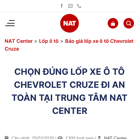
Bỏ
qua
nội
dung
NAT Center
>
Lốp ô tô
>
Báo giá lốp xe ô tô Chevrolet
Cruze
CHỌN ĐÚNG LỐP XE Ô TÔ
CHEVROLET CRUZE ĐI AN
TOÀN TẠI TRUNG TÂM NAT
CENTER
Cập nhật: 25/02/2026
|
1300
lượt xem
|
NAT Center