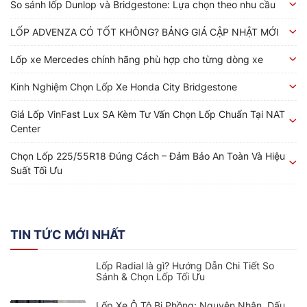
So sánh lốp Dunlop và Bridgestone: Lựa chọn theo nhu cầu
LỐP ADVENZA CÓ TỐT KHÔNG? BẢNG GIÁ CẬP NHẬT MỚI
Lốp xe Mercedes chính hãng phù hợp cho từng dòng xe
Kinh Nghiệm Chọn Lốp Xe Honda City Bridgestone
Giá Lốp VinFast Lux SA Kèm Tư Vấn Chọn Lốp Chuẩn Tại NAT
Center
Chọn Lốp 225/55R18 Đúng Cách – Đảm Bảo An Toàn Và Hiệu
Suất Tối Ưu
TIN TỨC MỚI NHẤT
Lốp Radial là gì? Hướng Dẫn Chi Tiết So
Sánh & Chọn Lốp Tối Ưu
Lốp Xe Ô Tô Bị Phồng: Nguyên Nhân, Dấu