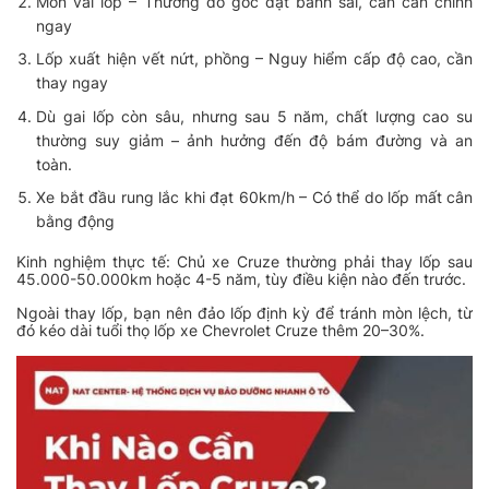
Mòn vai lốp
– Thường do góc đặt bánh sai, cần cân chỉnh
ngay
Lốp xuất hiện vết nứt, phồng
– Nguy hiểm cấp độ cao, cần
thay ngay
Dù gai lốp còn sâu, nhưng sau 5 năm, chất lượng cao su
thường suy giảm – ảnh hưởng đến độ bám đường và an
toàn.
Xe bắt đầu rung lắc khi đạt 60km/h
– Có thể do lốp mất cân
bằng động
Kinh nghiệm thực tế: Chủ xe Cruze thường phải thay lốp sau
45.000-50.000km hoặc 4-5 năm, tùy điều kiện nào đến trước.
Ngoài thay lốp, bạn nên đảo lốp định kỳ để tránh mòn lệch, từ
đó kéo dài tuổi thọ lốp xe Chevrolet Cruze thêm 20–30%.