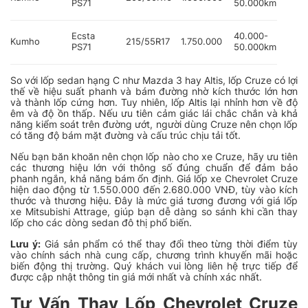
PS71
50.000km
Ecsta
40.000-
Kumho
215/55R17
1.750.000
PS71
50.000km
So với lốp sedan hạng C như Mazda 3 hay Altis, lốp Cruze có lợi
thế về hiệu suất phanh và bám đường nhờ kích thước lớn hơn
và thành lốp cứng hơn. Tuy nhiên, lốp Altis lại nhỉnh hơn về độ
êm và độ ồn thấp. Nếu ưu tiên cảm giác lái chắc chắn và khả
năng kiểm soát trên đường ướt, người dùng Cruze nên chọn lốp
có tăng độ bám mặt đường và cấu trúc chịu tải tốt.
Nếu bạn băn khoăn nên chọn lốp nào cho xe Cruze, hãy ưu tiên
các thương hiệu lớn với thông số đúng chuẩn để đảm bảo
phanh ngắn, khả năng bám ổn định. Giá lốp xe Chevrolet Cruze
hiện dao động từ 1.550.000 đến 2.680.000 VNĐ, tùy vào kích
thước và thương hiệu. Đây là mức giá tương đương với giá lốp
xe Mitsubishi Attrage, giúp bạn dễ dàng so sánh khi cần thay
lốp cho các dòng sedan đô thị phổ biến.
Lưu ý:
Giá sản phẩm có thể thay đổi theo từng thời điểm tùy
vào chính sách nhà cung cấp, chương trình khuyến mãi hoặc
biến động thị trường. Quý khách vui lòng liên hệ trực tiếp để
được cập nhật thông tin giá mới nhất và chính xác nhất.
Tư Vấn Thay Lốp Chevrolet Cruze