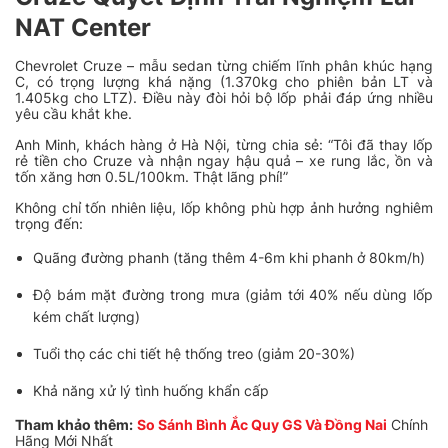
NAT Center
Chevrolet Cruze – mẫu sedan từng chiếm lĩnh phân khúc hạng
C, có trọng lượng khá nặng (1.370kg cho phiên bản LT và
1.405kg cho LTZ). Điều này đòi hỏi bộ lốp phải đáp ứng nhiều
yêu cầu khắt khe.
Anh Minh, khách hàng ở Hà Nội, từng chia sẻ:
“Tôi đã thay lốp
rẻ tiền cho Cruze và nhận ngay hậu quả – xe rung lắc, ồn và
tốn xăng hơn 0.5L/100km. Thật lãng phí!”
Không chỉ tốn nhiên liệu, lốp không phù hợp ảnh hưởng nghiêm
trọng đến:
Quãng đường phanh (tăng thêm 4-6m khi phanh ở 80km/h)
Độ bám mặt đường trong mưa (giảm tới 40% nếu dùng lốp
kém chất lượng)
Tuổi thọ các chi tiết hệ thống treo (giảm 20-30%)
Khả năng xử lý tình huống khẩn cấp
Tham khảo thêm:
So Sánh Bình Ắc Quy GS Và Đồng Nai
Chính
Hãng Mới Nhất