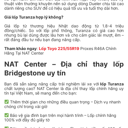
thuật viên thường khuyên nên sử dụng dòng Dueler chịu tải cao
dành riêng cho SUV để có hiệu quả tối ưu và tuổi thọ dài hơn.
Giá lốp Turanza hợp lý không?
Giá lốp từ thương hiệu Nhật dao động từ 1.8-4 triệu
đồng/chiếc. So với lốp phổ thông, Turanza có giá cao hơn
nhưng bù lại dùng được lâu hơn và cho cảm giác lái mượt, êm –
rất đáng đầu tư nếu bạn đang nâng cấp.
Tham khảo ngay
:
Lốp Toyo 225/55R19
Proxes R46A Chính
Hãng Tại NAT Center
NAT Center – Địa chỉ thay lốp
Bridgestone uy tín
Bạn đã sẵn sàng nâng cấp trải nghiệm lái xe với
lốp Turanza
chất lượng cao? NAT Center là địa chỉ thay lốp chính hãng uy
tín tại Việt Nam, sẽ mang đến cho bạn:
Thêm thời gian cho những điều quan trọng – Dịch vụ nhanh
chóng chỉ trong vài giờ
Bảo vệ gia đình bạn trên mọi hành trình – Lốp chính hãng
100% với đầy đủ giấy tờ