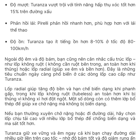
Độ mượt: Turanza vượt trội với tính năng hấp thụ xóc tốt hơn
15% trên đường xấu
Phản hồi lái: Pirelli phản hồi nhanh hơn, phù hợp hơn với lái
thể thao
Độ ồn: Turanza tạo ít tiếng ồn hơn 8-10% ở tốc độ 80-
100km/h
Ngoài độ êm và độ bám, bạn cũng nên cân nhắc cấu trúc lốp –
như lốp không ruột ( không cần ruột bên trong, an toàn hơn khi
thủng) hoặc lốp radial (giúp xe êm và bền hơn). Đây là những
tiêu chuẩn ngày càng phổ biến ở các dòng lốp cao cấp như
Turanza.
Lốp radial giúp tăng độ bền và hạn chế biến dạng khi phanh
gấp, trong khi lốp không ruột (tubeless) an toàn hơn khi bị
thủng vì không xì hơi đột ngột. Một số dòng còn có thêm lớp bố
thép để giúp xe chở nặng mà không bị biến dạng.
Nếu bạn thường xuyên chở nặng hoặc đi đường dài, hãy chọn
lốp chịu tải cao với nhiều lớp bố thép để chống biến dạng và
ma sát tốt hơn.
Turanza giữ xe vững và êm ngay cả khi bạn chạy đường dài
nhiều giờ liền trên cao tốc – nhờ độ bám tốt và độ giảm rung ấn