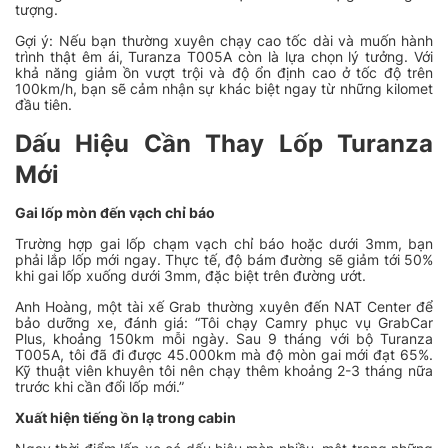
tượng.
Gợi ý: Nếu bạn thường xuyên chạy cao tốc dài và muốn hành
trình thật êm ái, Turanza T005A còn là lựa chọn lý tưởng. Với
khả năng giảm ồn vượt trội và độ ổn định cao ở tốc độ trên
100km/h, bạn sẽ cảm nhận sự khác biệt ngay từ những kilomet
đầu tiên.
Dấu Hiệu Cần Thay Lốp Turanza
Mới
Gai lốp mòn đến vạch chỉ báo
Trường hợp gai lốp chạm vạch chỉ báo hoặc dưới 3mm, bạn
phải lắp lốp mới ngay. Thực tế, độ bám đường sẽ giảm tới 50%
khi gai lốp xuống dưới 3mm, đặc biệt trên đường ướt.
Anh Hoàng, một tài xế Grab thường xuyên đến NAT Center để
bảo dưỡng xe, đánh giá:
“Tôi chạy Camry phục vụ GrabCar
Plus, khoảng 150km mỗi ngày. Sau 9 tháng với bộ Turanza
T005A, tôi đã đi được 45.000km mà độ mòn gai mới đạt 65%.
Kỹ thuật viên khuyên tôi nên chạy thêm khoảng 2-3 tháng nữa
trước khi cần đổi lốp mới.”
Xuất hiện tiếng ồn lạ trong cabin