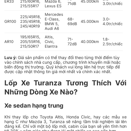
ER33
215/60R16,
Mazda 6,
45.000km
71dB
3.0tr/chiếc
215/55R17
Lexus ES
Mercedes
225/45R18,
E-Class,
68-
3.0-
GR100
235/45R18,
45.000km
BMW 5,
69dB
4.0tr/chiếc
245/40R19
Audi A6
195/65R15,
Altis,
71-
1.8-
AR10
205/55R16,
Civic,
40.000km
72dB
2.5tr/chiếc
215/50R17
Elantra
Lưu ý:
Giá sản phẩm có thể thay đổi theo từng thời điểm tùy
vào chính sách nhà cung cấp, chương trình khuyến mãi hoặc
biến động thị trường. Quý khách vui lòng liên hệ trực tiếp để
được cập nhật thông tin giá mới nhất và chính xác nhất.
Lốp Xe Turanza Tương Thích Với
Những Dòng Xe Nào?
Xe sedan hạng trung
Khi thay lốp cho Toyota Altis, Honda Civic, hay các mẫu xe
hạng C như Mazda 3, Turanza sẽ nâng tầm trải nghiệm lái lên
đáng kể. Chỉ với một bộ lốp mới, cabin của bạn sẽ yên tĩnh hơn
tới 30% – cảm giác như đang lái một chiếc xe cao cấp hơn.