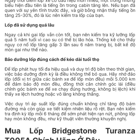
Ngay thời điểm lốp xe có dấu hiệu mòn nhiều, một trong những
biểu hiện đầu tiên là tiếng ồn trong cabin tăng lên. Nếu bạn đã
quen với sự yên tĩnh trước đây, và giờ bỗng nhận thấy tiếng ồn
tăng 25-30%, đó là lúc nên kiểm tra lốp của bạn.
Lốp đã sử dụng quá lâu
Ngay cả khi gai lốp vẫn còn tốt, bạn nên kiểm tra kỹ lưỡng lốp
quá 5 năm tuổi vì cao su có thể bị lão hóa. Thống kê cho thấy
nguy cơ nổ lốp tăng gấp 3 lần sau 6 năm trang bị, bất kể độ
mòn gai như thế nào.
Bảo dưỡng lốp đúng cách để kéo dài tuổi thọ
Để lốp phát huy tối đa hiệu quả và duy trì độ bền theo thời gian,
việc bảo dưỡng định kỳ là điều không thể bỏ qua. Hãy nhớ đảo
lốp (đổi vị trí giữa các bánh xe để lốp mòn đều) mỗi 5.000 km
để đảm bảo độ mòn đều, đồng thời cân chỉnh góc lái (điều
chỉnh góc bánh xe để xe chạy đúng hướng, không bị lệch) khi
thấy xe lệch hướng hoặc vô lăng không thẳng.
Việc duy trì áp suất lốp đúng chuẩn không chỉ tăng độ bám
đường mà còn giúp xe tiết kiệm nhiên liệu rõ rệt. Bạn nên kiểm
tra định kỳ lốp mỗi 6 tháng để sớm phát hiện rạn nứt, phồng lốp
hay mòn không đều, như kỹ thuật viên thường khuyến nghị.
Mua Lốp Bridgestone Turanza