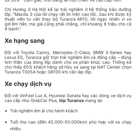
Chị Hương ở Hà Nội kể lại trải nghiệm ở hệ thống bảo dưỡng
lốp:
“Mazda 3 của tôi chạy rất ồn trên cao tốc. Sau khi được kỹ
thuật viên tư vấn thay bộ Turanza AR10, tôi ngạc nhiên vì xe
giờ êm hẳn, mà giá cũng phải chăng, chỉ khoảng 8 triệu cho cả
4 bánh.”
Xe hạng sang
Đối với Toyota Camry, Mercedes C-Class, BMW 3-Series hay
Lexus ES, Turanza giữ trọn trải nghiệm êm và đẳng cấp – đúng
tinh thần của dòng lốp dành cho xe phân khúc cao. Thống kê
cho thấy 65% khách hàng sở hữu xe sang tại NAT Center chọn
Turanza T005A hoặc GR100 khi cần lắp lốp.
Xe chạy dịch vụ
Đối với VinFast Lux A, Hyundai Sonata hay các dòng xe dịch vụ
cao cấp như GrabCar Plus,
lốp Turanza
mang lại:
Trải nghiệm êm ái cho hành khách
Tuổi thọ cao (đến 45.000-50.000km) phù hợp với xe chạy
nhiều