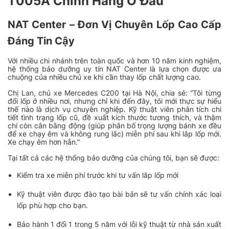
T005A Chính Hãng Ở Đâu
NAT Center – Đơn Vị Chuyên Lốp Cao Cấp
Đáng Tin Cậy
Với nhiều chi nhánh trên toàn quốc và hơn 10 năm kinh nghiệm,
hệ thống bảo dưỡng uy tín NAT Center là lựa chọn được ưa
chuộng của nhiều chủ xe khi cần thay lốp chất lượng cao.
Chị Lan, chủ xe Mercedes C200 tại Hà Nội, chia sẻ:
“Tôi từng
đổi lốp ở nhiều nơi, nhưng chỉ khi đến đây, tôi mới thực sự hiểu
thế nào là dịch vụ chuyên nghiệp. Kỹ thuật viên phân tích chi
tiết tình trạng lốp cũ, đề xuất kích thước tương thích, và thậm
chí còn cân bằng động (giúp phân bố trọng lượng bánh xe đều
để xe chạy êm và không rung lắc) miễn phí sau khi lắp lốp mới.
Xe chạy êm hơn hẳn.”
Tại tất cả các hệ thống bảo dưỡng của chúng tôi, bạn sẽ được:
Kiểm tra xe miễn phí trước khi tư vấn lắp lốp mới
Kỹ thuật viên được đào tạo bài bản sẽ tư vấn chính xác loại
lốp phù hợp cho bạn.
Bảo hành 1 đổi 1 trong 5 năm với lỗi kỹ thuật từ nhà sản xuất