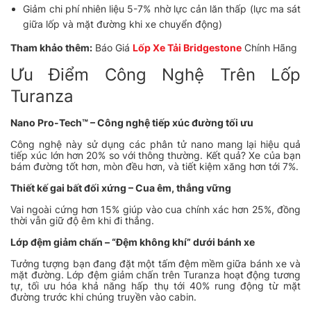
Giảm chi phí nhiên liệu 5-7% nhờ lực cản lăn thấp (lực ma sát
giữa lốp và mặt đường khi xe chuyển động)
Tham khảo thêm:
Báo Giá
Lốp Xe Tải Bridgestone
Chính Hãng
Ưu Điểm Công Nghệ Trên Lốp
Turanza
Nano Pro-Tech™ – Công nghệ tiếp xúc đường tối ưu
Công nghệ này sử dụng các phân tử nano mang lại hiệu quả
tiếp xúc lớn hơn 20% so với thông thường. Kết quả? Xe của bạn
bám đường tốt hơn, mòn đều hơn, và tiết kiệm xăng hơn tới 7%.
Thiết kế gai bất đối xứng – Cua êm, thẳng vững
Vai ngoài cứng hơn 15% giúp vào cua chính xác hơn 25%, đồng
thời vẫn giữ độ êm khi đi thẳng.
Lớp đệm giảm chấn – “Đệm không khí” dưới bánh xe
Tưởng tượng bạn đang đặt một tấm đệm mềm giữa bánh xe và
mặt đường. Lớp đệm giảm chấn trên Turanza hoạt động tương
tự, tối ưu hóa khả năng hấp thụ tới 40% rung động từ mặt
đường trước khi chúng truyền vào cabin.