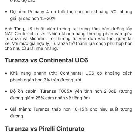
ở tốc độ cao
Độ bền: Primacy 4 có tuổi thọ cao hơn khoảng 5%, nhưng
giá lại cao hơn 15-20%
Anh Tùng, kỹ thuật viên trưởng tại trung tâm bảo dưỡng lốp
NAT Center chia sẻ:
“Nhiều khách hàng thường phân vân giữa
Turanza và Michelin. Tôi thường tư vấn dựa vào thói quen lái
xe. Với mức giá hợp lý, Turanza trở thành lựa chọn phù hợp hơn
cho nhu cầu lái nhẹ nhàng.”
Turanza vs Continental UC6
Khả năng phanh ướt: Continental UC6 có khoảng cách
phanh ngắn hơn 3% trên đường ướt
Độ ồn cabin: Turanza T005A yên tĩnh hơn 2-3dB (tương
đương giảm 25% cảm nhận về tiếng ồn)
Giá thành: Turanza thấp hơn 10-15% cho hiệu suất tương
đương
Turanza vs Pirelli Cinturato