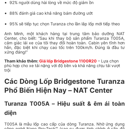
92% người dùng hài lòng về mức độ giảm ồn
88% đánh giá cao khả năng bám đường ướt
95% sẽ tiếp tục chọn Turanza cho lần lắp lốp mới tiếp theo
Anh Minh, một khách hàng tại trung tâm bảo dưỡng NAT
Center, cho biết: “Sau khi thay bộ sản phẩm Turanza T005A,
cảm giác lái xe của tôi thay đổi hoàn toàn. Cabin yên tĩnh hơn
hẳn, đặc biệt khi chạy cao tốc trên 100km/h. Đúng là đầu tư
xứng đáng!”
Tham khảo thêm:
Giá lốp Bridgestone 1100R20
– Lựa chọn
phù hợp cho xe tải nặng với độ bền và khả năng chịu tải vượt
trội
Các Dòng Lốp Bridgestone Turanza
Phổ Biến Hiện Nay – NAT Center
Turanza T005A – Hiệu suất & êm ái toàn
diện
T005A là mẫu lốp cao cấp của dòng Turanza. Nhờ ứng dụng
công nghệ Nano Pro-Tech™ (cao su được tinh chỉnh ở cấp độ