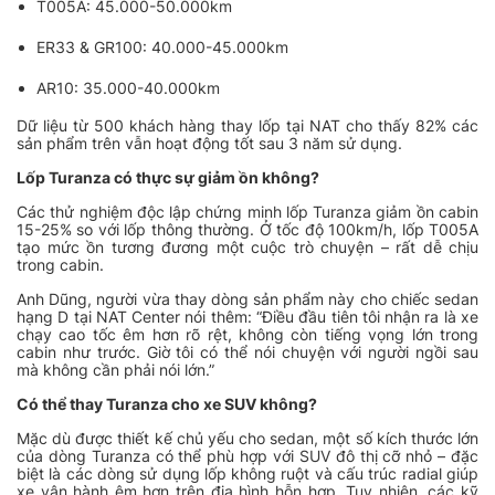
T005A: 45.000-50.000km
ER33 & GR100: 40.000-45.000km
AR10: 35.000-40.000km
Dữ liệu từ 500 khách hàng thay lốp tại NAT cho thấy 82% các
sản phẩm trên vẫn hoạt động tốt sau 3 năm sử dụng.
Lốp Turanza có thực sự giảm ồn không?
Các thử nghiệm độc lập chứng minh lốp Turanza giảm ồn cabin
15-25% so với lốp thông thường. Ở tốc độ 100km/h, lốp T005A
tạo mức ồn tương đương một cuộc trò chuyện – rất dễ chịu
trong cabin.
Anh Dũng, người vừa thay dòng sản phẩm này cho chiếc sedan
hạng D tại NAT Center nói thêm:
“Điều đầu tiên tôi nhận ra là xe
chạy cao tốc êm hơn rõ rệt, không còn tiếng vọng lớn trong
cabin như trước. Giờ tôi có thể nói chuyện với người ngồi sau
mà không cần phải nói lớn.”
Có thể thay Turanza cho xe SUV không?
Mặc dù được thiết kế chủ yếu cho sedan, một số kích thước lớn
của dòng Turanza có thể phù hợp với SUV đô thị cỡ nhỏ – đặc
biệt là các dòng sử dụng lốp không ruột và cấu trúc radial giúp
xe vận hành êm hơn trên địa hình hỗn hợp. Tuy nhiên, các kỹ