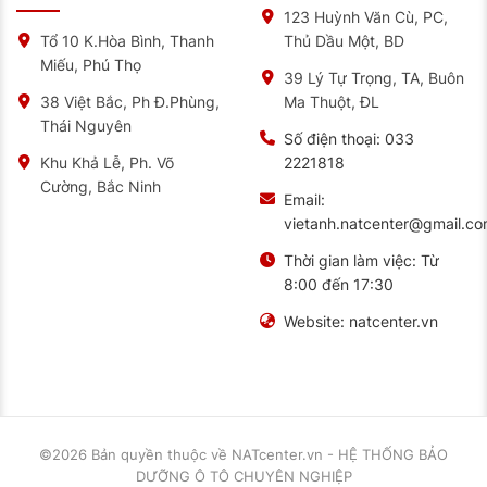
123 Huỳnh Văn Cù, PC,
Thủ Dầu Một, BD
Tổ 10 K.Hòa Bình, Thanh
Miếu, Phú Thọ
39 Lý Tự Trọng, TA, Buôn
Ma Thuột, ĐL
38 Việt Bắc, Ph Đ.Phùng,
Thái Nguyên
Số điện thoại:
033
2221818
Khu Khả Lễ, Ph. Võ
Cường, Bắc Ninh
Email:
vietanh.natcenter@gmail.c
Thời gian làm việc:
Từ
8:00 đến 17:30
Website:
natcenter.vn
©2026 Bản quyền thuộc về
NATcenter.vn - HỆ THỐNG BẢO
DƯỠNG Ô TÔ CHUYÊN NGHIỆP