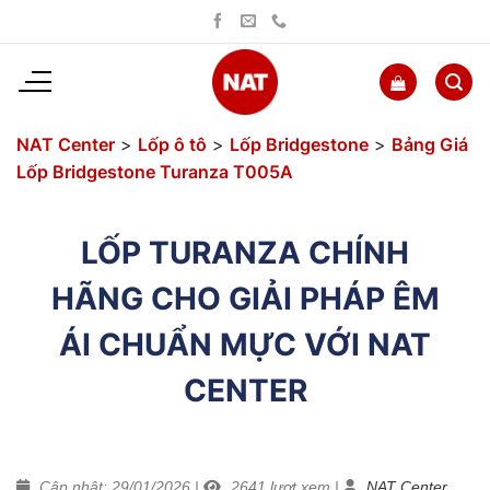
Bỏ
qua
nội
dung
NAT Center
>
Lốp ô tô
>
Lốp Bridgestone
>
Bảng Giá
Lốp Bridgestone Turanza T005A
LỐP TURANZA CHÍNH
HÃNG CHO GIẢI PHÁP ÊM
ÁI CHUẨN MỰC VỚI NAT
CENTER
Cập nhật: 29/01/2026
|
2641
lượt xem
|
NAT Center