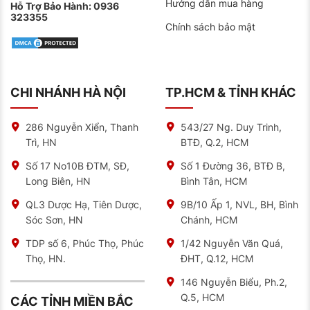
Hướng dẫn mua hàng
Hỗ Trợ Bảo Hành:
0936
323355
Chính sách bảo mật
CHI NHÁNH HÀ NỘI
TP.HCM & TỈNH KHÁC
286 Nguyễn Xiển, Thanh
543/27 Ng. Duy Trinh,
Trì, HN
BTĐ, Q.2, HCM
Số 17 No10B ĐTM, SĐ,
Số 1 Đường 36, BTĐ B,
Long Biên, HN
Bình Tân, HCM
QL3 Dược Hạ, Tiên Dược,
9B/10 Ấp 1, NVL, BH, Bình
Sóc Sơn, HN
Chánh, HCM
TDP số 6, Phúc Thọ, Phúc
1/42 Nguyễn Văn Quá,
Thọ, HN.
ĐHT, Q.12, HCM
146 Nguyễn Biểu, Ph.2,
Q.5, HCM
CÁC TỈNH MIỀN BẮC