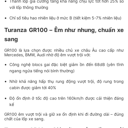
Thành lốp gia cường tăng khả năng chịu lực tốt hơn 25% so
với lốp thông thường
Chỉ số tiêu hao nhiên liệu ở mức B (tiết kiệm 5-7% nhiên liệu)
Turanza GR100 – Êm như nhung, chuẩn xe
sang
GR100 là lựa chọn được nhiều chủ xe châu Âu cao cấp như
Mercedes, BMW, Audi nhờ độ êm vượt trội với:
Công nghệ blocs gai đặc biệt giảm ồn đến 68dB (yên tĩnh
ngang ngửa tiếng nói bình thường)
Nhờ khả năng hấp thụ rung động vượt trội, độ rung trong
cabin được giảm tới 40%
Độ ổn định ở tốc độ cao trên 160km/h được cải thiện đáng
kể
GR100 êm vượt trội và giữ xe ổn định khi đi đường dài – đúng
chất của lốp xe sang.