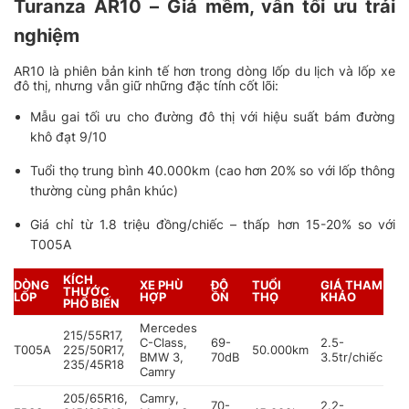
Turanza AR10 – Giá mềm, vẫn tối ưu trải
nghiệm
AR10 là phiên bản kinh tế hơn trong dòng lốp du lịch và lốp xe
đô thị, nhưng vẫn giữ những đặc tính cốt lõi:
Mẫu gai tối ưu cho đường đô thị với hiệu suất bám đường
khô đạt 9/10
Tuổi thọ trung bình 40.000km (cao hơn 20% so với lốp thông
thường cùng phân khúc)
Giá chỉ từ 1.8 triệu đồng/chiếc – thấp hơn 15-20% so với
T005A
KÍCH
DÒNG
XE PHÙ
ĐỘ
TUỔI
GIÁ THAM
THƯỚC
LỐP
HỢP
ỒN
THỌ
KHẢO
PHỔ BIẾN
Mercedes
215/55R17,
C-Class,
69-
2.5-
T005A
225/50R17,
50.000km
BMW 3,
70dB
3.5tr/chiếc
235/45R18
Camry
205/65R16,
Camry,
70-
2.2-