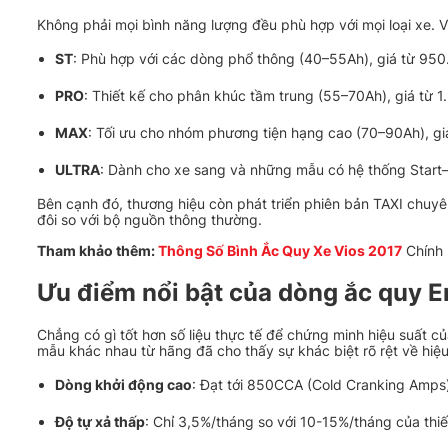
Không phải mọi bình năng lượng đều phù hợp với mọi loại xe. V
ST
: Phù hợp với các dòng phổ thông (40–55Ah), giá từ 95
PRO
: Thiết kế cho phân khúc tầm trung (55–70Ah), giá từ 
MAX
: Tối ưu cho nhóm phương tiện hạng cao (70–90Ah), gi
ULTRA
: Dành cho xe sang và những mẫu có hệ thống Start
Bên cạnh đó, thương hiệu còn phát triển phiên bản TAXI chuy
đôi so với bộ nguồn thông thường.
Tham khảo thêm:
Thông Số Bình Ắc Quy Xe Vios 2017
Chính 
Ưu điểm nổi bật của dòng ắc quy E
Chẳng có gì tốt hơn số liệu thực tế để chứng minh hiệu suất c
mẫu khác nhau từ hãng đã cho thấy sự khác biệt rõ rệt về hiệu
Dòng khởi động cao
: Đạt tới 850CCA (Cold Cranking Amps)
Độ tự xả thấp
: Chỉ 3,5%/tháng so với 10-15%/tháng của thiế