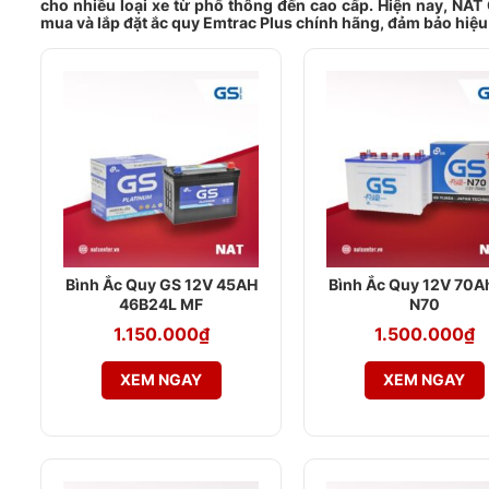
cho nhiều loại xe từ phổ thông đến cao cấp. Hiện nay, NAT
mua và lắp đặt ắc quy Emtrac Plus chính hãng, đảm bảo hiệu 
Bình Ắc Quy GS 12V 45AH
Bình Ắc Quy 12V 70A
46B24L MF
N70
1.150.000
₫
1.500.000
₫
XEM NGAY
XEM NGAY