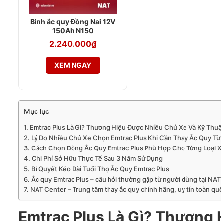
Bình ắc quy Đồng Nai 12V
150Ah N150
2.240.000
₫
XEM NGAY
Mục lục
Emtrac Plus Là Gì? Thương Hiệu Được Nhiều Chủ Xe Và Kỹ Thu
Lý Do Nhiều Chủ Xe Chọn Emtrac Plus Khi Cần Thay Ắc Quy T
Cách Chọn Dòng Ắc Quy Emtrac Plus Phù Hợp Cho Từng Loại 
Chi Phí Sở Hữu Thực Tế Sau 3 Năm Sử Dụng
Bí Quyết Kéo Dài Tuổi Thọ Ắc Quy Emtrac Plus
Ắc quy Emtrac Plus – câu hỏi thường gặp từ người dùng tại NA
NAT Center – Trung tâm thay ắc quy chính hãng, uy tín toàn qu
Emtrac Plus Là Gì? Thương 