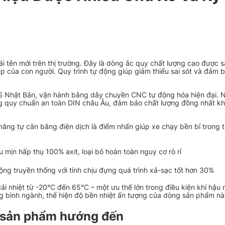
ái tên mới trên thị trường. Đây là dòng ắc quy chất lượng cao được s
 của con người. Quy trình tự động giúp giảm thiểu sai sót và đảm 
S Nhật Bản, vận hành bằng dây chuyền CNC tự động hóa hiện đại. 
g quy chuẩn an toàn DIN châu Âu, đảm bảo chất lượng đồng nhất kh
 năng tự cân bằng điện dịch là điểm nhấn giúp xe chạy bền bỉ trong th
êu mịn hấp thụ 100% axit, loại bỏ hoàn toàn nguy cơ rò rỉ
động truyền thống với tính chịu đựng quá trình xả-sạc tốt hơn 30%
ải nhiệt từ -20°C đến 65°C – một ưu thế lớn trong điều kiện khí hậu 
ng bình ngành, thể hiện độ bền nhiệt ấn tượng của dòng sản phẩm nà
g sản phẩm hướng đến