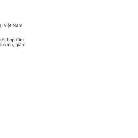
ại Việt Nam
 kết hợp tấm
ơi nước, giảm