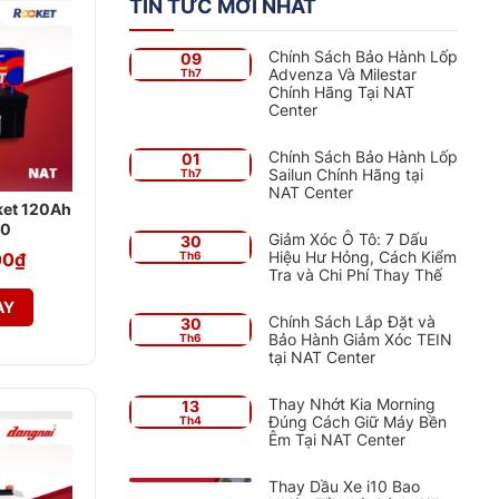
TIN TỨC MỚI NHẤT
Chính Sách Bảo Hành Lốp
09
Advenza Và Milestar
Th7
Chính Hãng Tại NAT
Center
Chính Sách Bảo Hành Lốp
01
Sailun Chính Hãng tại
Th7
NAT Center
ket 120Ah
20
Giảm Xóc Ô Tô: 7 Dấu
30
Hiệu Hư Hỏng, Cách Kiểm
Th6
00
₫
Tra và Chi Phí Thay Thế
AY
Chính Sách Lắp Đặt và
30
Bảo Hành Giảm Xóc TEIN
Th6
tại NAT Center
Thay Nhớt Kia Morning
13
Đúng Cách Giữ Máy Bền
Th4
Êm Tại NAT Center
Thay Dầu Xe i10 Bao