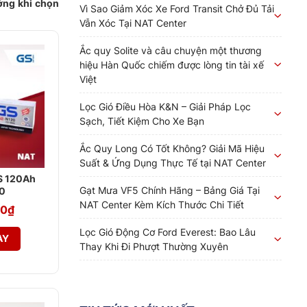
ưởng khi chọn
Vì Sao Giảm Xóc Xe Ford Transit Chở Đủ Tải
Vẫn Xóc Tại NAT Center
Ắc quy Solite và câu chuyện một thương
hiệu Hàn Quốc chiếm được lòng tin tài xế
Việt
Lọc Gió Điều Hòa K&N – Giải Pháp Lọc
Sạch, Tiết Kiệm Cho Xe Bạn
Ắc Quy Long Có Tốt Không? Giải Mã Hiệu
Suất & Ứng Dụng Thực Tế tại NAT Center
S 120Ah
Gạt Mưa VF5 Chính Hãng – Bảng Giá Tại
0
NAT Center Kèm Kích Thước Chi Tiết
00
₫
Lọc Gió Động Cơ Ford Everest: Bao Lâu
AY
Thay Khi Đi Phượt Thường Xuyên