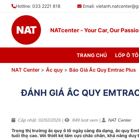
Bỏ
Hotline: 033 2221 818
Email:
vietanh.natcenter@g
qua
nội
dung
NATcenter - Your Car, Our Passi
TRANG CHỦ
LỐP Ô TÔ
NAT Center
>
Ắc quy
>
Báo Giá Ắc Quy Emtrac Plus
ĐÁNH GIÁ ẮC QUY EMTRA
Cập nhật: 02/02/2026
|
849
lượt xem
|
NAT Center
Trong thị trường ắc quy ô tô ngày càng đa dạng, ắc quy Em
tuổi thọ cao. Với thiết kế tấm cực chắc chắn, khả năng duy