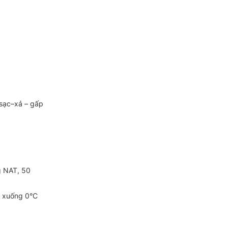
 sạc–xả – gấp
g NAT, 50
ộ xuống 0°C