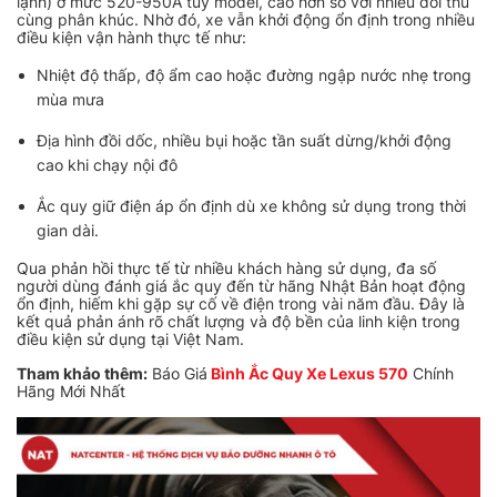
lạnh) ở mức 520-950A tùy model, cao hơn so với nhiều đối thủ
cùng phân khúc. Nhờ đó, xe vẫn khởi động ổn định trong nhiều
điều kiện vận hành thực tế như:
Nhiệt độ thấp, độ ẩm cao hoặc đường ngập nước nhẹ trong
mùa mưa
Địa hình đồi dốc, nhiều bụi hoặc tần suất dừng/khởi động
cao khi chạy nội đô
Ắc quy giữ điện áp ổn định dù xe không sử dụng trong thời
gian dài.
Qua phản hồi thực tế từ nhiều khách hàng sử dụng, đa số
người dùng đánh giá ắc quy đến từ hãng Nhật Bản hoạt động
ổn định, hiếm khi gặp sự cố về điện trong vài năm đầu. Đây là
kết quả phản ánh rõ chất lượng và độ bền của linh kiện trong
điều kiện sử dụng tại Việt Nam.
Tham khảo thêm:
Báo Giá
Bình Ắc Quy Xe Lexus 570
Chính
Hãng Mới Nhất