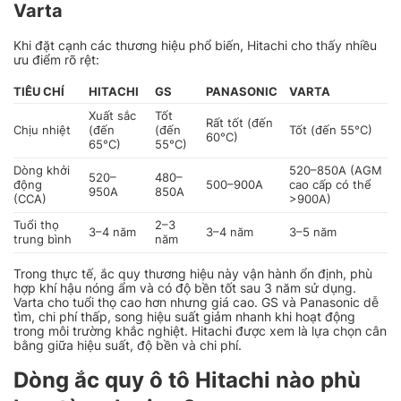
Varta
Khi đặt cạnh các thương hiệu phổ biến, Hitachi cho thấy nhiều
ưu điểm rõ rệt:
TIÊU CHÍ
HITACHI
GS
PANASONIC
VARTA
Xuất sắc
Tốt
Rất tốt (đến
Chịu nhiệt
(đến
(đến
Tốt (đến 55°C)
60°C)
65°C)
55°C)
Dòng khởi
520–850A (AGM
520–
480–
động
500–900A
cao cấp có thể
950A
850A
(CCA)
>900A)
Tuổi thọ
2–3
3–4 năm
3–4 năm
3–5 năm
trung bình
năm
Trong thực tế, ắc quy thương hiệu này vận hành ổn định, phù
hợp khí hậu nóng ẩm và có độ bền tốt sau 3 năm sử dụng.
Varta cho tuổi thọ cao hơn nhưng giá cao. GS và Panasonic dễ
tìm, chi phí thấp, song hiệu suất giảm nhanh khi hoạt động
trong môi trường khắc nghiệt. Hitachi được xem là lựa chọn cân
bằng giữa hiệu suất, độ bền và chi phí.
Dòng ắc quy ô tô Hitachi nào phù