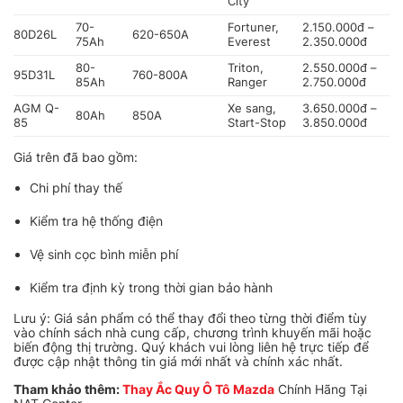
City
70-
Fortuner,
2.150.000đ –
80D26L
620-650A
75Ah
Everest
2.350.000đ
80-
Triton,
2.550.000đ –
95D31L
760-800A
85Ah
Ranger
2.750.000đ
AGM Q-
Xe sang,
3.650.000đ –
80Ah
850A
85
Start-Stop
3.850.000đ
Giá trên đã bao gồm:
Chi phí thay thế
Kiểm tra hệ thống điện
Vệ sinh cọc bình miễn phí
Kiểm tra định kỳ trong thời gian bảo hành
Lưu ý: Giá sản phẩm có thể thay đổi theo từng thời điểm tùy
vào chính sách nhà cung cấp, chương trình khuyến mãi hoặc
biến động thị trường. Quý khách vui lòng liên hệ trực tiếp để
được cập nhật thông tin giá mới nhất và chính xác nhất.
Tham khảo thêm:
Thay Ắc Quy Ô Tô Mazda
Chính Hãng Tại