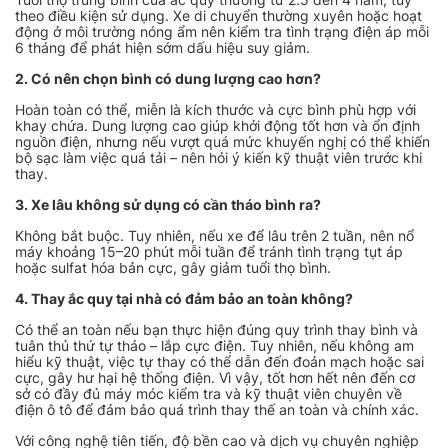
theo điều kiện sử dụng. Xe di chuyển thường xuyên hoặc hoạt
động ở môi trường nóng ẩm nên kiểm tra tình trạng điện áp mỗi
6 tháng để phát hiện sớm dấu hiệu suy giảm.
2. Có nên chọn bình có dung lượng cao hơn?
Hoàn toàn có thể, miễn là kích thước và cực bình phù hợp với
khay chứa. Dung lượng cao giúp khởi động tốt hơn và ổn định
nguồn điện, nhưng nếu vượt quá mức khuyến nghị có thể khiến
bộ sạc làm việc quá tải – nên hỏi ý kiến kỹ thuật viên trước khi
thay.
3. Xe lâu không sử dụng có cần tháo bình ra?
Không bắt buộc. Tuy nhiên, nếu xe để lâu trên 2 tuần, nên nổ
máy khoảng 15–20 phút mỗi tuần để tránh tình trạng tụt áp
hoặc sulfat hóa bản cực, gây giảm tuổi thọ bình.
4. Thay ắc quy tại nhà có đảm bảo an toàn không?
Có thể an toàn nếu bạn thực hiện đúng quy trình thay bình và
tuân thủ thứ tự tháo – lắp cực điện. Tuy nhiên, nếu không am
hiểu kỹ thuật, việc tự thay có thể dẫn đến đoản mạch hoặc sai
cực, gây hư hại hệ thống điện. Vì vậy, tốt hơn hết nên đến cơ
sở có đầy đủ máy móc kiểm tra và kỹ thuật viên chuyên về
điện ô tô để đảm bảo quá trình thay thế an toàn và chính xác.
Với công nghệ tiên tiến, độ bền cao và dịch vụ chuyên nghiệp