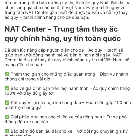
từ các trung tâm bảo dưỡng uy tín, bình ắc quy Nhật Bản là lựa
chọn sáng giá cho chủ xe ô tô Việt Nam. Hãy liên hệ ngay với
trung tâm NAT Center gần nhất để được tư vấn và hỗ trợ thay
ắc quy Hitachi chính hãng cho xe của bạn.
NAT Center – Trung tâm thay ắc
quy chính hãng, uy tín toàn quốc
Đã đến lúc nâng cấp nguồn điện cho xe – Ắc quy
Hitachi
sẽ
giúp bạn khởi động mạnh mẽ và bền bỉ hơn mỗi ngày. NAT
Center là địa chỉ thay ắc quy chính hãng uy tín tại Việt Nam, sẽ
mang đến cho bạn:
Thêm thời gian cho những điều quan trọng – Dịch vụ nhanh
chóng chỉ trong vài giờ
Bảo vệ gia đình bạn trên mọi hành trình – Ắc quy chính hãng
100% với đầy đủ giấy tờ
Đặt quyền lợi của bạn lên hàng đầu – Hoàn tiền gấp 100 nếu
phát hiện hàng giả
Giải pháp phù hợp cho chiếc xe của riêng bạn – Từ xe phổ
thông đến xe cao cấp
Bảo đảm độ bền lâu dài cho xe – Với đội ngũ chuyên gia kỹ
thuật tận tâm