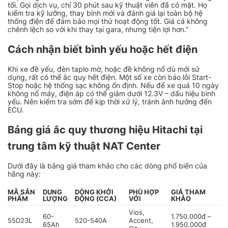
tối. Gọi dịch vụ, chỉ 30 phút sau kỹ thuật viên đã có mặt. Họ
kiểm tra kỹ lưỡng, thay bình mới và đánh giá lại toàn bộ hệ
thống điện để đảm bảo mọi thứ hoạt động tốt. Giá cả không
chênh lệch so với khi thay tại gara, nhưng tiện lợi hơn.”
Cách nhận biết bình yếu hoặc hết điện
Khi xe đề yếu, đèn taplo mờ, hoặc đề không nổ dù mới sử
dụng, rất có thể ắc quy hết điện. Một số xe còn báo lỗi Start-
Stop hoặc hệ thống sạc không ổn định. Nếu để xe quá 10 ngày
không nổ máy, điện áp có thể giảm dưới 12.3V – dấu hiệu bình
yếu. Nên kiểm tra sớm để kịp thời xử lý, tránh ảnh hưởng đến
ECU.
Bảng giá ắc quy thương hiệu Hitachi tại
trung tâm kỹ thuật NAT Center
Dưới đây là bảng giá tham khảo cho các dòng phổ biến của
hãng này:
MÃ SẢN
DUNG
DÒNG KHỞI
PHÙ HỢP
GIÁ THAM
PHẨM
LƯỢNG
ĐỘNG (CCA)
VỚI
KHẢO
Vios,
60-
1.750.000đ –
55D23L
520-540A
Accent,
65Ah
1.950.000đ