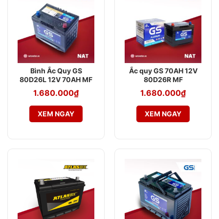
Bình Ắc Quy GS
Ắc quy GS 70AH 12V
80D26L 12V 70AH MF
80D26R MF
1.680.000
₫
1.680.000
₫
XEM NGAY
XEM NGAY