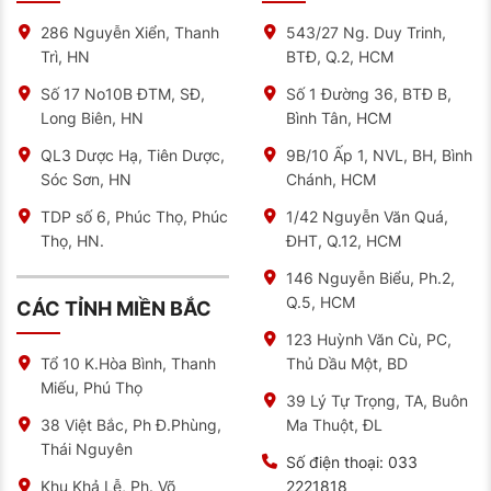
286 Nguyễn Xiển, Thanh
543/27 Ng. Duy Trinh,
Trì, HN
BTĐ, Q.2, HCM
Số 17 No10B ĐTM, SĐ,
Số 1 Đường 36, BTĐ B,
Long Biên, HN
Bình Tân, HCM
QL3 Dược Hạ, Tiên Dược,
9B/10 Ấp 1, NVL, BH, Bình
Sóc Sơn, HN
Chánh, HCM
TDP số 6, Phúc Thọ, Phúc
1/42 Nguyễn Văn Quá,
Thọ, HN.
ĐHT, Q.12, HCM
146 Nguyễn Biểu, Ph.2,
Q.5, HCM
CÁC TỈNH MIỀN BẮC
123 Huỳnh Văn Cù, PC,
Thủ Dầu Một, BD
Tổ 10 K.Hòa Bình, Thanh
Miếu, Phú Thọ
39 Lý Tự Trọng, TA, Buôn
Ma Thuột, ĐL
38 Việt Bắc, Ph Đ.Phùng,
Thái Nguyên
Số điện thoại:
033
2221818
Khu Khả Lễ, Ph. Võ