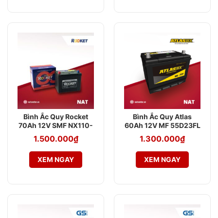
Bình Ắc Quy Rocket
Bình Ắc Quy Atlas
70Ah 12V SMF NX110-
60Ah 12V MF 55D23FL
5
1.500.000
₫
1.300.000
₫
XEM NGAY
XEM NGAY