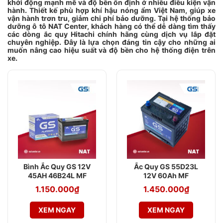
khởi động mạnh mẽ và độ bền ổn định ở nhiều điều kiện vận
hành. Thiết kế phù hợp khí hậu nóng ẩm Việt Nam, giúp xe
vận hành trơn tru, giảm chi phí bảo dưỡng. Tại hệ thống bảo
dưỡng ô tô NAT Center, khách hàng có thể dễ dàng tìm thấy
các dòng ắc quy Hitachi chính hãng cùng dịch vụ lắp đặt
chuyên nghiệp. Đây là lựa chọn đáng tin cậy cho những ai
muốn nâng cao hiệu suất và độ bền cho hệ thống điện trên
xe.
Bình Ắc Quy GS 12V
Ắc Quy GS 55D23L
45AH 46B24L MF
12V 60Ah MF
1.150.000
₫
1.450.000
₫
XEM NGAY
XEM NGAY