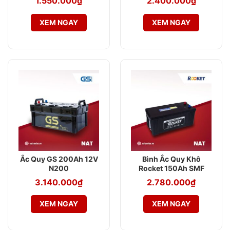
1.550.000
₫
2.400.000
₫
XEM NGAY
XEM NGAY
Ắc Quy GS 200Ah 12V
Bình Ắc Quy Khô
N200
Rocket 150Ah SMF
N150
3.140.000
₫
2.780.000
₫
XEM NGAY
XEM NGAY