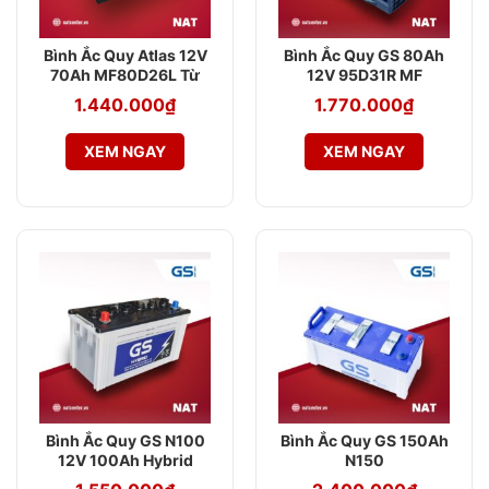
Bình Ắc Quy Atlas 12V
Bình Ắc Quy GS 80Ah
70Ah MF80D26L Từ
12V 95D31R MF
NAT Center
1.440.000
₫
1.770.000
₫
XEM NGAY
XEM NGAY
Bình Ắc Quy GS N100
Bình Ắc Quy GS 150Ah
12V 100Ah Hybrid
N150