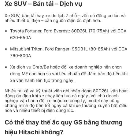
Xe SUV – Bán tải – Dịch vụ
Xe SUV, bán tải hay xe du lịch 7 chỗ – vốn có động cơ lớn và
nhiều thiết bị điện – cần nguồn điện ổn định hơn.
Toyota Fortuner, Ford Everest: 80D26L (70-75Ah) với CCA
620-650A
Mitsubishi Triton, Ford Ranger: 95D31L (80-85Ah) với CCA
760-800A
Xe dịch vụ Grab/Be hoặc đội xe doanh nghiệp nên chọn
dòng MF cao hơn so với tiêu chuẩn để đảm bảo độ bền khi
xe vận hành liên tục trong ngày.
Nhiều tài xế và kỹ thuật viên ghi nhận dòng 80D26L vẫn hoạt
động ổn định khi xe chạy liên tục cả ngày. Với chủ doanh
nghiệp vận hành đội xe hoặc xe công ty, model này cũng
chứng minh độ bền tốt ngay cả khi xe thường xuyên bật điều
hòa và nhiều thiết bị điện cùng lúc.
Có thể thay thế ắc quy GS bằng thương
hiệu Hitachi không?