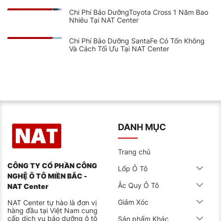
Chi Phí Bảo DưỡngToyota Cross 1 Năm Bao
Nhiêu Tại NAT Center
Chi Phí Bảo Dưỡng SantaFe Có Tốn Không
Và Cách Tối Ưu Tại NAT Center
DANH MỤC
Trang chủ
CÔNG TY CỔ PHẦN CÔNG
Lốp Ô Tô
NGHỆ Ô TÔ MIỀN BẮC -
Ắc Quy Ô Tô
NAT Center
Giảm Xóc
NAT Center tự hào là đơn vị
hàng đầu tại Việt Nam cung
cấp dịch vụ bảo dưỡng ô tô
Sản phẩm Khác