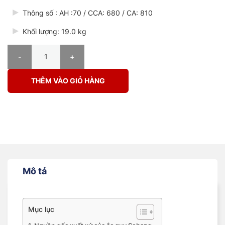
Thông số : AH :70 / CCA: 680 / CA: 810
Khối lượng: 19.0 kg
ẮC QUY SEBANG EFB S95R (70AH) số lượng
THÊM VÀO GIỎ HÀNG
Mô tả
Mục lục