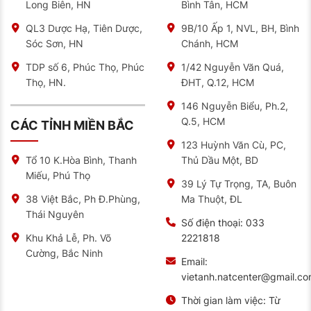
Long Biên, HN
Bình Tân, HCM
có được sản phẩm chất lượng là rất quan trọng.
QL3 Dược Hạ, Tiên Dược,
9B/10 Ấp 1, NVL, BH, Bình
Để đáp ứng được nhu cầu đó, NAT Center sẽ cung
cấp cho các bạn các mẫu sản phẩm ắc quy Sebang,
Sóc Sơn, HN
Chánh, HCM
đảm bảo chất lượng và giá cả cạnh tranh trên thị
trường.
TDP số 6, Phúc Thọ, Phúc
1/42 Nguyễn Văn Quá,
Thọ, HN.
ĐHT, Q.12, HCM
Tại đây, chúng tôi cam kết sản phẩm chính hãng, chất
lượng được nhập khẩu từ Hàn Quốc. Ngoài ra, công ty
146 Nguyễn Biểu, Ph.2,
còn có những ưu đãi đặc biệt dành cho khách hàng.
Q.5, HCM
CÁC TỈNH MIỀN BẮC
Hãy liên hệ ngay với chúng tôi để được tư vấn và hỗ
trợ lựa chọn được loại ắc quy phù hợp cho xe của bạn
123 Huỳnh Văn Cù, PC,
nhé.
Thủ Dầu Một, BD
Tổ 10 K.Hòa Bình, Thanh
Miếu, Phú Thọ
NAT CENTER
hân hạnh được phục vụ quý khách hàng
39 Lý Tự Trọng, TA, Buôn
thân yêu!
Ma Thuột, ĐL
38 Việt Bắc, Ph Đ.Phùng,
Thái Nguyên
Số điện thoại:
033
2221818
Khu Khả Lễ, Ph. Võ
Cường, Bắc Ninh
Email:
vietanh.natcenter@gmail.c
Thời gian làm việc:
Từ