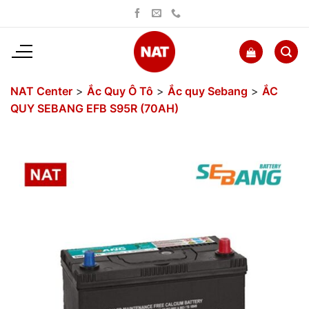
Bỏ
qua
nội
dung
NAT Center
>
Ắc Quy Ô Tô
>
Ắc quy Sebang
>
ẮC
QUY SEBANG EFB S95R (70AH)