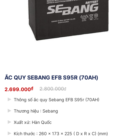
ẮC QUY SEBANG EFB S95R (70AH)
₫
2.800.000
2.699.000
₫
Giá
Giá
gốc
hiện
Thông số ắc quy Sebang EFB S95r (70AH)
là:
tại
2.800.000₫.
là:
2.699.000₫.
Thương hiệu : Sebang
Xuất xứ: Hàn Quốc
Kích thước : 260 x 173 x 225 ( D x R x C) (mm)