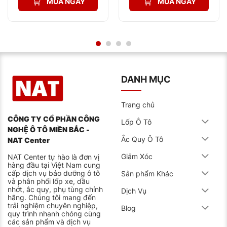
MUA NGAY
MUA NGAY
2.025.000₫.
1.325.000₫.
Ngăn chặn thời lượng ắc quy thấp ở nhiệt độ cao.
Nâng cấp hiệu suất khởi động cho tấm hợp kim
canxi đặc biệt.
Sử dụng nước có độ tinh khiết cao.
Dòng ắc quy AGM
DANH MỤC
Dành cho dòng xe khởi động nhanh có hệ thống ISG.
Dòng ắc quy này ngoài tăng độ bền thì nó còn tăng
Trang chủ
cường khả năng sạc nhanh thích hợp cho xe có hệ
thống ISG.
CÔNG TY CỔ PHẦN CÔNG
Lốp Ô Tô
NGHỆ Ô TÔ MIỀN BẮC -
Tiết kiệm 5 – 10% nhiên liệu cho xe.
Ắc Quy Ô Tô
NAT Center
Kéo dài tuổi thọ lên đến 300%.
Giảm Xóc
NAT Center tự hào là đơn vị
Hệ thống quản lý điện năng với công nghệ kiểm
hàng đầu tại Việt Nam cung
cấp dịch vụ bảo dưỡng ô tô
Sản phẩm Khác
soát tiết kiệm nhiên liệu.
và phân phối lốp xe, dầu
nhớt, ắc quy, phụ tùng chính
Dịch Vụ
Dòng ắc quy EFB
hãng. Chúng tôi mang đến
trải nghiệm chuyên nghiệp,
Blog
Nâng tầm nhận dạng thương hiệu ắc quy trên toàn
quy trình nhanh chóng cùng
cầu. Dòng ắc quy này được nhà máy nâng cao công
các sản phẩm và dịch vụ
suất cùng với dung lượng và độ bền cao.