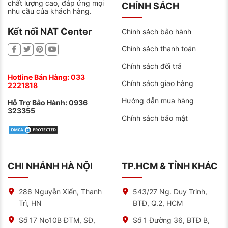
chất lượng cao, đáp ứng mọi
CHÍNH SÁCH
nhu cầu của khách hàng.
Được đánh giá với các tiêu chuẩn của Đức.
Kết nối NAT Center
Chính sách bảo hành
Tạo ra dựa vào các kỹ năng kỹ thuật cốt lõi của
nhà máy Sebang Global Battery.
Chính sách thanh toán
Chính sách đổi trả
Hotline Bán Hàng:
033
Chính sách giao hàng
2221818
Hướng dẫn mua hàng
Hỗ Trợ Bảo Hành:
0936
323355
Chính sách bảo mật
CHI NHÁNH HÀ NỘI
TP.HCM & TỈNH KHÁC
286 Nguyễn Xiển, Thanh
543/27 Ng. Duy Trinh,
Địa chỉ bán ắc quy Sebang uy tín, chất lượng
Trì, HN
BTĐ, Q.2, HCM
Hiện nay, không khó để chúng ta có thể tìm mua được
Số 17 No10B ĐTM, SĐ,
Số 1 Đường 36, BTĐ B,
ắc quy ô tô. Nhưng việc tìm được đại lý bán hàng để